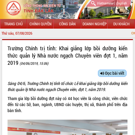
|
Vietnamese
English
TRANG CHỦ
CHÍNH QUYỀN
CÔNG DÂN
DOANH NGHIỆP
DU KHÁCH
Thứ sáu, 07/08/2026
CHÀO MỪNG ĐẾN VỚ
GIỚI THIỆU
Trường Chính trị tỉnh: Khai giảng lớp bồi dưỡng kiến
thức quản lý Nhà nước ngạch Chuyên viên đợt 1, năm
LÃNH ĐẠO UBND TỈNH
2019
(04/06/2019, 15:06)
TIN TỨC SỰ KIỆN
Đọc bài viết
SỞ, BAN, NGÀNH
Sáng 04/6, Trường Chính trị tỉnh tổ chức Lễ khai giảng lớp bồi dưỡng kiến
thức quản lý Nhà nước ngạch Chuyên viên, đợt 1, năm 2019.
UBND CÁC XÃ, PHƯỜNG
Tham gia lớp bồi dưỡng đợt này có 44 học viên là công chức, viên chức
đến từ các Sở, ban, ngành, UBND các huyện, thị xã, thành phố trên địa
THÔNG TIN CHỈ ĐẠO ĐIỀU HÀNH
bàn tỉnh.
HỆ THỐNG VĂN BẢN
VĂN BẢN HĐND TỈNH