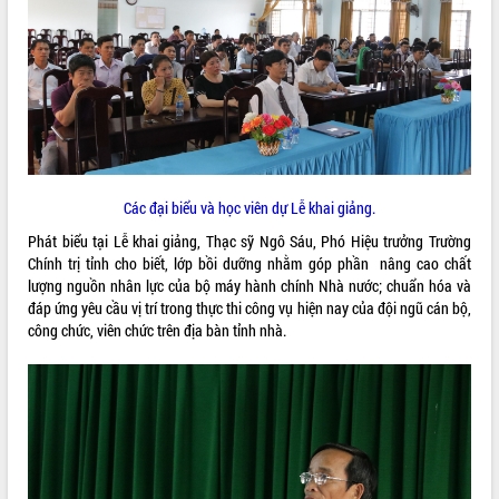
ĐIỂM TIN VĂN BẢN
QUY HOẠCH - KẾ HOẠCH
Các đại biểu và học viên dự Lễ khai giảng.
Phát biểu tại Lễ khai giảng, Thạc sỹ Ngô Sáu, Phó Hiệu trưởng Trường
Chính trị tỉnh cho biết, lớp bồi dưỡng nhằm góp phần nâng cao chất
lượng nguồn nhân lực của bộ máy hành chính Nhà nước; chuẩn hóa và
đáp ứng yêu cầu vị trí trong thực thi công vụ hiện nay của đội ngũ cán bộ,
công chức, viên chức trên địa bàn tỉnh nhà.