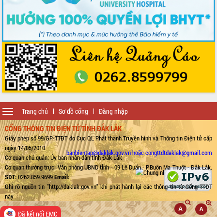
Toggle
Trang chủ
Sơ đồ cổng
Đăng nhập
navigation
CỔNG THÔNG TIN ĐIỆN TỬ TỈNH ĐẮK LẮK
Giấy phép số 99/GP-TTĐT do Cục QL Phát thanh Truyền hình và Thông tin Điện tử cấp
ngày 14/05/2010
banbientap@daklak.gov.vn hoặc congttdtdaklak@gmail.com
Cơ quan chủ quản: Ủy ban nhân dân tỉnh Đắk Lắk
Cơ quan thường trực: Văn phòng UBND tỉnh - 09 Lê Duẩn - P.Buôn Ma Thuột - Đắk Lắk.
SĐT:
0262.859.9699
Email:
Ghi rõ nguồn tin "http://daklak.gov.vn" khi phát hành lại các thông tin từ Cổng TTĐT
này
Đã kết nối EMC