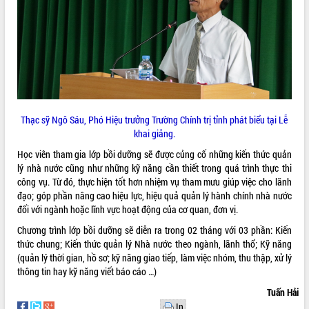
VIDEO
Không có file video nào để phát.
ALBUM ẢNH
Thạc sỹ Ngô Sáu, Phó Hiệu trưởng Trường Chính trị tỉnh phát biểu tại Lễ
khai giảng.
Học viên tham gia lớp bồi dưỡng sẽ được củng cố những kiến thức quản
lý nhà nước cũng như những kỹ năng cần thiết trong quá trình thực thi
công vụ. Từ đó, thực hiện tốt hơn nhiệm vụ tham mưu giúp việc cho lãnh
đạo; góp phần nâng cao hiệu lực, hiệu quả quản lý hành chính nhà nước
đối với ngành hoặc lĩnh vực hoạt động của cơ quan, đơn vị.
LIÊN KẾT WEB
Chương trình lớp bồi dưỡng sẽ diễn ra trong 02 tháng với 03 phần: Kiến
thức chung; Kiến thức quản lý Nhà nước theo ngành, lãnh thổ; Kỹ năng
(quản lý thời gian, hồ sơ; kỹ năng giao tiếp, làm việc nhóm, thu thập, xử lý
thông tin hay kỹ năng viết báo cáo …)
THỐNG KÊ TRUY CẬP
Tuấn Hải
Hôm nay:
30263
In