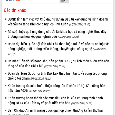
Tất cả:
66043003
Các tin khác
UBND tỉnh làm việc với Chủ đầu tư dự án Đầu tư xây dựng và kinh doanh
kết cấu hạ tầng Khu công nghiệp Phú Xuân
(07/08/2026, 19:47)
Rà soát hiệu quả ứng dụng các đề tài khoa học và công nghệ, thúc đẩy
thương mại hóa kết quả nghiên cứu
(07/08/2026, 18:34)
Đoàn đại biểu Quốc hội tỉnh Đắk Lắk thảo luận tại tổ về các dự án luật về
nông nghiệp, môi trường, viễn thông, chuyển giao công nghệ
(07/08/2026,
17:12)
Ra mắt “Bản đồ số nông sản, sản phẩm OCOP, du lịch thôn buôn trên nền
tảng số của tỉnh Đắk Lắk”
(07/08/2026, 16:46)
Đoàn đại biểu Quốc hội tỉnh Đắk Lắk thảo luận tại tổ về công tác phòng,
chống tội phạm
(06/08/2026, 18:32)
Khẩn trương rà soát, hoàn thiện công tác tổ chức Lễ hội Sầu riêng Đắk
Lắk năm 2026
(06/08/2026, 18:27)
Khẩn trương hoàn thành các mục tiêu còn lại của Chương trình hành
động số 14 của Tỉnh ủy về phát triển văn hóa
(06/08/2026, 17:30)
Ban Chỉ đạo An ninh mạng quốc gia họp phiên thường kỳ lần thứ hai