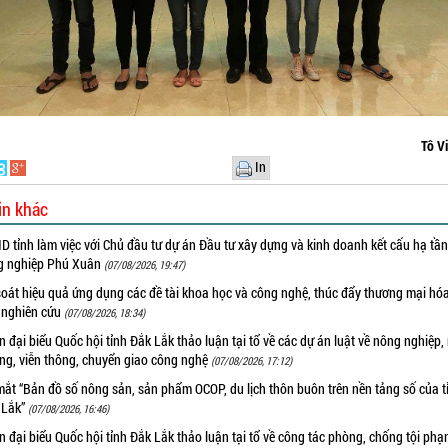
Tô Vi
In
in khác
 tỉnh làm việc với Chủ đầu tư dự án Đầu tư xây dựng và kinh doanh kết cấu hạ tầ
g nghiệp Phú Xuân
(07/08/2026, 19:47)
oát hiệu quả ứng dụng các đề tài khoa học và công nghệ, thúc đẩy thương mại hóa
 nghiên cứu
(07/08/2026, 18:34)
 đại biểu Quốc hội tỉnh Đắk Lắk thảo luận tại tổ về các dự án luật về nông nghiệp,
ờng, viễn thông, chuyển giao công nghệ
(07/08/2026, 17:12)
ắt “Bản đồ số nông sản, sản phẩm OCOP, du lịch thôn buôn trên nền tảng số của t
 Lắk”
(07/08/2026, 16:46)
 đại biểu Quốc hội tỉnh Đắk Lắk thảo luận tại tổ về công tác phòng, chống tội ph