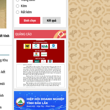
Kém
Rất kém
Bình chọn
Kết quả
QUẢNG CÁO
ết Vinh
ng Khu
 kết
 môi
ỉnh
ạm