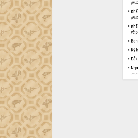
trường Nguyễn Hoàng Hiệp khảo sát
(06/0
vùng trồng và doanh nghiệp đóng gói
Khẩn
sầu riêng tại Đắk Lắk
(06/0
Trình diễn nghệ thuật chế biến các
Khẩn
món ăn từ sầu riêng
về p
Đắk Lắk công bố Quy hoạch và xúc
Ban
tiến đầu tư tỉnh
Ngành cá ngừ Đắk Lắk chủ động thích
Kỳ 
ứng để giữ vững thị trường xuất khẩu
Đắk
Diễn đàn Kinh tế tư nhân Việt Nam đột
Ngoạ
phá cơ chế - Hợp tác công tư
18:13
Đề án 06 tạo bước ngoặt đột phá trong
cải cách hành chính tỉnh Đắk Lắk
Kết nối tour, đẩy mạnh chuyển đổi số
để phát triển du lịch Đắk Lắk
Khởi động Dự án Đầu tư xây dựng hạ
tầng kỹ thuật Cụm công nghiệp Tân
Tiến
Gặp mặt các cơ quan báo chí nhân Kỷ
niệm 101 năm Ngày Báo chí Cách
mạng Việt Nam