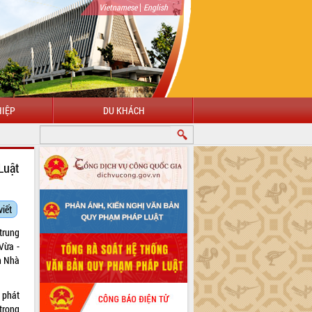
|
Vietnamese
English
IỆP
DU KHÁCH
Luật
viết
trung
Vừa -
h Nhà
 phát
trong