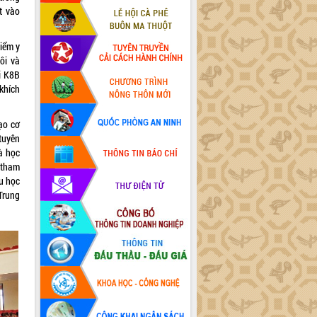
t vào
hiểm y
ôi và
i K8B
 khích
ạo cơ
tuyên
à học
 tham
ưu học
Trung