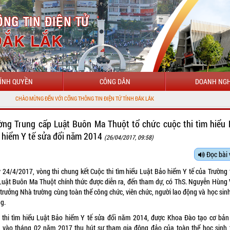
ÍNH QUYỀN
CÔNG DÂN
DOANH NGH
ĐẾN VỚI CỔNG THÔNG TIN ĐIỆN TỬ TỈNH ĐẮK LẮK
ờng Trung cấp Luật Buôn Ma Thuột tổ chức cuộc thi tìm hiểu 
 hiểm Y tế sửa đổi năm 2014
(26/04/2017, 09:58)
Đọc bài 
 24/4/2017, vòng thi chung kết Cuộc thi tìm hiểu Luật Bảo hiểm Y tế của Trường 
Luật Buôn Ma Thuột chính thức được diễn ra, đến tham dự, có ThS. Nguyễn Hùng 
 trưởng Nhà trường cùng toàn thể công chức, viên chức, người lao động và học sin
ng.
 thi tìm hiểu Luật Bảo hiểm Y tế sửa đổi năm 2014, được Khoa Đào tạo cơ bản
 vào tháng 02 năm 2017 thu hút sự tham gia đông đảo của toàn thể học sinh 