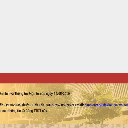
n hình và Thông tin Điện tử cấp ngày 14/05/2010
ẩn - P.Buôn Ma Thuột - Đắk Lắk.
SĐT:
0262.859.9699
Email:
banbientap@daklak.gov.vn ho
lại các thông tin từ Cổng TTĐT này