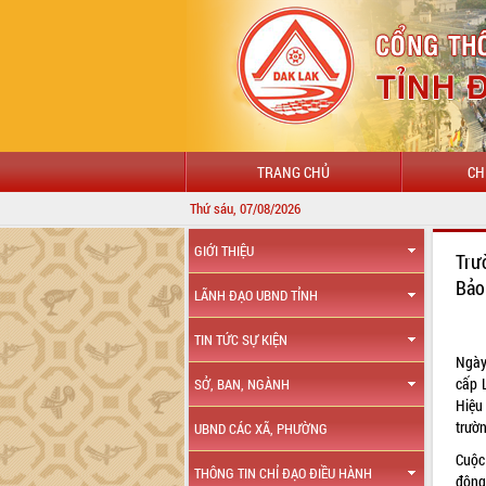
TRANG CHỦ
CH
Thứ sáu, 07/08/2026
CHÀO MỪNG 
GIỚI THIỆU
Trư
Bảo
LÃNH ĐẠO UBND TỈNH
TIN TỨC SỰ KIỆN
Ngày
cấp 
SỞ, BAN, NGÀNH
Hiệu
trườ
UBND CÁC XÃ, PHƯỜNG
Cuộc
THÔNG TIN CHỈ ĐẠO ĐIỀU HÀNH
động