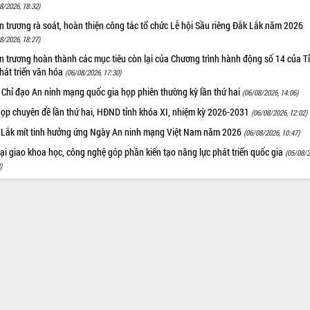
8/2026, 18:32)
 trương rà soát, hoàn thiện công tác tổ chức Lễ hội Sầu riêng Đắk Lắk năm 2026
8/2026, 18:27)
 trương hoàn thành các mục tiêu còn lại của Chương trình hành động số 14 của T
hát triển văn hóa
(06/08/2026, 17:30)
 Chỉ đạo An ninh mạng quốc gia họp phiên thường kỳ lần thứ hai
(06/08/2026, 14:06)
họp chuyên đề lần thứ hai, HĐND tỉnh khóa XI, nhiệm kỳ 2026-2031
(06/08/2026, 12:02)
 Lắk mít tinh hưởng ứng Ngày An ninh mạng Việt Nam năm 2026
(06/08/2026, 10:47)
i giao khoa học, công nghệ góp phần kiến tạo năng lực phát triển quốc gia
(05/08/2
)