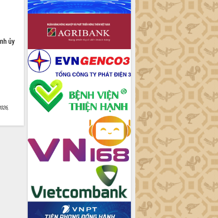
ỉnh ủy
026,