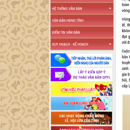
toàn
HỆ THỐNG VĂN BẢN
vòng
Vòng 
VĂN BẢN HĐND TỈNH
tế, 
khôn
ĐIỂM TIN VĂN BẢN
đạt g
với 8
QUY HOẠCH - KẾ HOẠCH
Cuộc
bản 
truy
sinh
gia b
hỏi,
cấp 