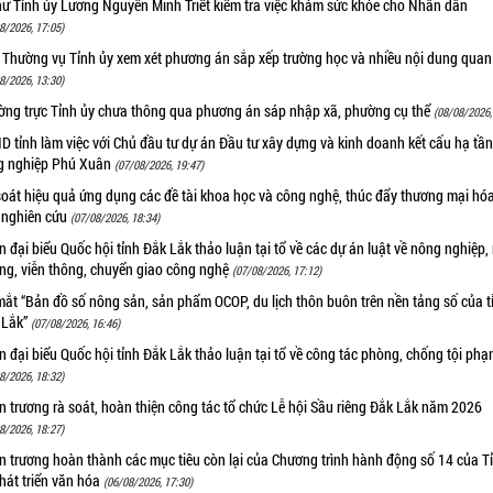
hư Tỉnh ủy Lương Nguyễn Minh Triết kiểm tra việc khám sức khỏe cho Nhân dân
8/2026, 17:05)
 Thường vụ Tỉnh ủy xem xét phương án sắp xếp trường học và nhiều nội dung quan
8/2026, 13:30)
ờng trực Tỉnh ủy chưa thông qua phương án sáp nhập xã, phường cụ thể
(08/08/2026,
 tỉnh làm việc với Chủ đầu tư dự án Đầu tư xây dựng và kinh doanh kết cấu hạ tầ
g nghiệp Phú Xuân
(07/08/2026, 19:47)
oát hiệu quả ứng dụng các đề tài khoa học và công nghệ, thúc đẩy thương mại hóa
 nghiên cứu
(07/08/2026, 18:34)
 đại biểu Quốc hội tỉnh Đắk Lắk thảo luận tại tổ về các dự án luật về nông nghiệp,
ờng, viễn thông, chuyển giao công nghệ
(07/08/2026, 17:12)
ắt “Bản đồ số nông sản, sản phẩm OCOP, du lịch thôn buôn trên nền tảng số của t
 Lắk”
(07/08/2026, 16:46)
 đại biểu Quốc hội tỉnh Đắk Lắk thảo luận tại tổ về công tác phòng, chống tội ph
8/2026, 18:32)
 trương rà soát, hoàn thiện công tác tổ chức Lễ hội Sầu riêng Đắk Lắk năm 2026
8/2026, 18:27)
 trương hoàn thành các mục tiêu còn lại của Chương trình hành động số 14 của T
hát triển văn hóa
(06/08/2026, 17:30)