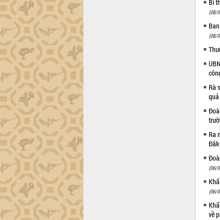
Bí t
(08/0
Ban
(08/0
Thư
UBND
côn
Rà s
quả
Đoàn
trư
Ra m
Đắk
Đoàn
(06/0
Khẩn
(06/0
Khẩn
về p