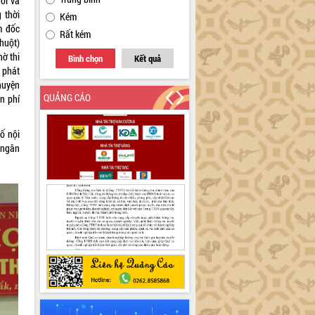
ồi và
 thời
Kém
m đốc
Rất kém
huột)
ờ thi
Bình chọn
Kết quả
 phát
huyện
QUẢNG CÁO
n phí
ố nội
 ngân