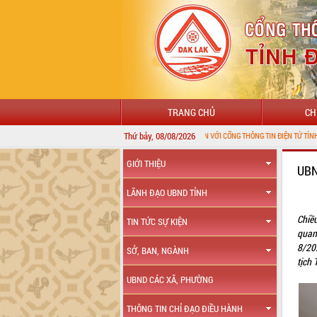
TRANG CHỦ
CH
Thứ bảy, 08/08/2026
CHÀO MỪNG ĐẾN VỚI CỔNG THÔNG TIN ĐIỆN TỬ TỈNH ĐẮK LẮK
GIỚI THIỆU
UBN
LÃNH ĐẠO UBND TỈNH
Chiề
TIN TỨC SỰ KIỆN
quan
8/20
SỞ, BAN, NGÀNH
tịch
UBND CÁC XÃ, PHƯỜNG
THÔNG TIN CHỈ ĐẠO ĐIỀU HÀNH