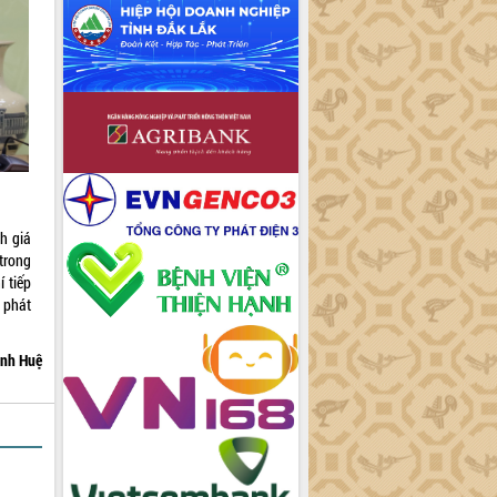
h giá
trong
í tiếp
 phát
nh Huệ