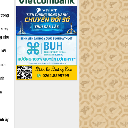
 trọng
 11:30)
ng Khu
 kết
 môi
ỉnh
ạm
ỉnh ủy