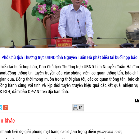
Phó Chủ tịch Thường trực UBND tỉnh Nguyễn Tuấn Hà phát biểu tại buổi họp báo
 biểu tại buổi họp báo, Phó Chủ tịch Thường trực UBND tỉnh Nguyễn Tuấn Hà đán
hoạt động thông tin, tuyên truyền của các phóng viên, cơ quan thông tấn, báo chí 
gian qua. Đồng thời mong muốn trong thời gian tới, các cơ quan thông tấn, báo ch
đồng hành cùng với tỉnh và kịp thời tuyên truyền hiệu quả các kết quả, nhiệm vụ
 KT-XH, đảm bảo QP-AN trên địa bàn tỉnh.
Mi
In
in khác
 nhanh tiến độ giải phóng mặt bằng các dự án trọng điểm
(08/08/2026, 19:53)