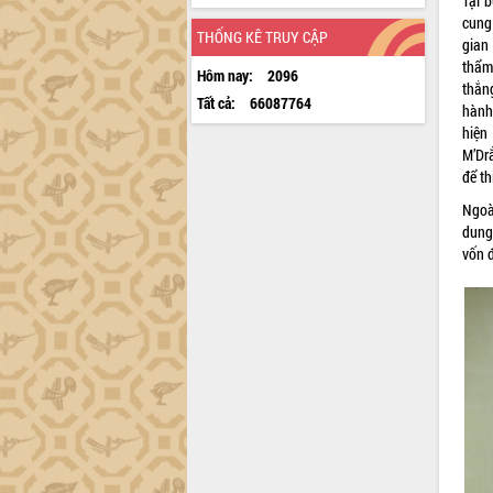
Tại 
cung
THỐNG KÊ TRUY CẬP
gian
thẩm
Hôm nay:
2096
thắn
Tất cả:
66087764
hành
hiện
M’Dr
để t
Ngoà
dung
vốn 