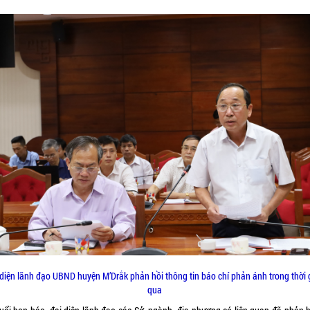
 diện lãnh đạo UBND huyện M’Drắk phản hồi thông tin báo chí phản ánh trong thời 
qua