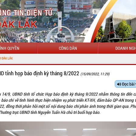
ÍNH QUYỀN
CÔNG DÂN
DOANH NGH
D tỉnh họp báo định kỳ tháng 8/2022
(15/09/2022, 11:29)
Đọc bài 
u 14/9, UBND tỉnh tổ chức Họp báo định kỳ tháng 9/2022 nhằm thông tin đến c
 báo chí về tình hình thực hiện nhiệm vụ phát triển KT-XH, đảm bảo QP-AN trong 
22, đồng thời phản hồi một số nội dung báo chí phản ánh trong thời gian qua. Ph
 Thường trực UBND tỉnh Nguyễn Tuấn Hà chủ trì buổi họp báo.