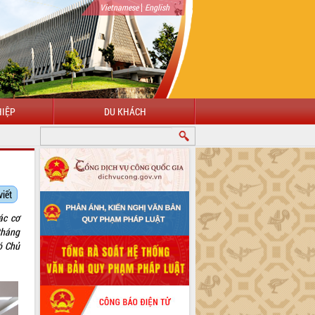
|
Vietnamese
English
IỆP
DU KHÁCH
viết
ác cơ
tháng
ó Chủ