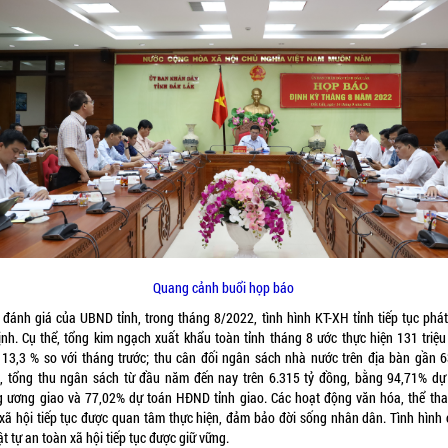
Quang cảnh buổi họp báo
 đánh giá của UBND tỉnh, trong tháng 8/2022, tình hình KT-XH tỉnh tiếp tục phát 
ịnh. Cụ thể, tổng kim ngạch xuất khẩu toàn tỉnh tháng 8 ước thực hiện 131 triệu
 13,3 % so với tháng trước; thu cân đối ngân sách nhà nước trên địa bàn gần 6
, tổng thu ngân sách từ đầu năm đến nay trên 6.315 tỷ đồng, bằng 94,71% dự
g ương giao và 77,02% dự toán HĐND tỉnh giao. Các hoạt động văn hóa, thể tha
 xã hội tiếp tục được quan tâm thực hiện, đảm bảo đời sống nhân dân. Tình hình 
trật tự an toàn xã hội tiếp tục được giữ vững.