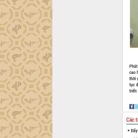
Phát
cao 
thời 
tục 
triển
Các t
Đẩy