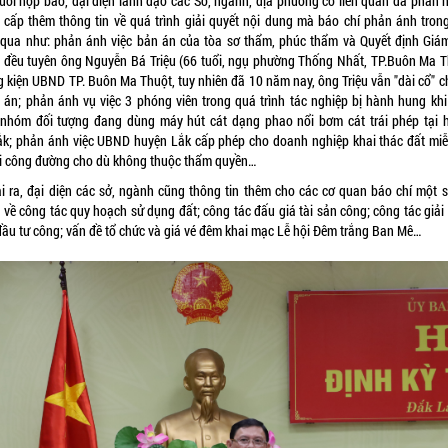
buổi họp báo, đại diện lãnh đạo các Sở, ngành, địa phương có liên quan đã phản h
 cấp thêm thông tin về quá trình giải quyết nội dung mà báo chí phản ánh trong
 qua như: phản ánh việc bản án của tòa sơ thẩm, phúc thẩm và Quyết định Giá
 đều tuyên ông Nguyễn Bá Triệu (66 tuổi, ngụ phường Thống Nhất, TP.Buôn Ma T
g kiện UBND TP. Buôn Ma Thuột, tuy nhiên đã 10 năm nay, ông Triệu vẫn "dài cổ" ch
 án; phản ánh vụ việc 3 phóng viên trong quá trình tác nghiệp bị hành hung khi
 nhóm đối tượng đang dùng máy hút cát dạng phao nổi bơm cát trái phép tại 
ắk; phản ánh việc UBND huyện Lắk cấp phép cho doanh nghiệp khai thác đất miễ
hi công đường cho dù không thuộc thẩm quyền…
i ra, đại diện các sở, ngành cũng thông tin thêm cho các cơ quan báo chí một s
 về công tác quy hoạch sử dụng đất; công tác đấu giá tài sản công; công tác giải
đầu tư công; vấn đề tổ chức và giá vé đêm khai mạc Lễ hội Đêm trắng Ban Mê…