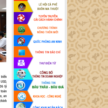
triển
 USD,
36 tỷ
 toán
o, an
chính