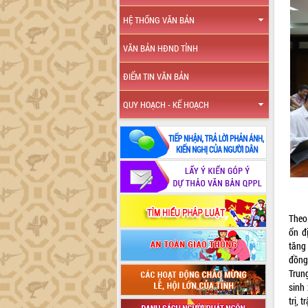
HỆ THỐNG VĂN BẢN
VĂN BẢN HĐND TỈNH
ĐIỂM TIN VĂN BẢN
QUY HOẠCH - KẾ HOẠCH
Theo
ổn đ
tăng
đồng
Trun
sinh
trị, 