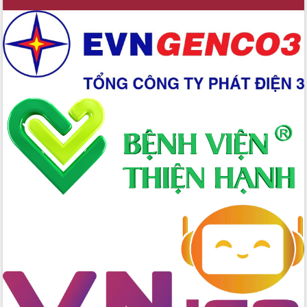
tác bầu cử tỉnh Đắk Lắk
Hội nghị Báo cáo viên Trung ương
tháng 01/2026
Phó Thủ tướng Hồ Quốc Dũng đánh giá
cao kết quả Chiến dịch Quang Trung
tại Đắk Lắk
Hội nghị Ban Chấp hành Đảng bộ tỉnh
Đắk Lắk lần thứ 2 (mở rộng)
Tập trung giải phóng mặt bằng, đẩy
nhanh tiến độ Tuyến đường bộ ven
biển
Gỡ khó, khởi công xây dựng, sửa chữa
toàn bộ nhà ở cho hộ dân đúng tiến độ
đề ra
UBND tỉnh Đắk Lắk tổng kết công tác
quốc phòng, quân sự địa phương năm
2025
Tập trung triển khai quyết liệt, đồng bộ
các giải pháp nhằm thực hiện hiệu quả
các nhiệm vụ đề ra năm 2025
Phát huy vai trò của người có uy tín