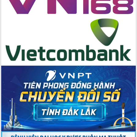
trong phòng chống tảo hôn và hôn
nhân cận huyết thống
Nông sản Tây Nguyên thu hút doanh
nghiệp nước ngoài
Đắk Lắk định vị thương hiệu du lịch
“Biển – Rừng – Cà phê” trong không
gian phát triển mới
Hội nghị chia sẻ kinh nghiệm, chuyển
giao kỹ thuật y tế, định hướng phát
triển chuyên sâu đến 2030
Chuyển đổi số mở ra không gian phát
triển trong lĩnh vực văn hóa, du lịch
Công bố quyết định của Ban Thường
vụ Tỉnh ủy về công tác cán bộ.
Thủ tướng Phạm Minh Chính: Khẩn
trương tái thiết cuộc sống người dân
sau thiên tai
Tập trung nâng cao chất lượng, tổ
chức sản xuất sầu riêng theo hướng
bền vững