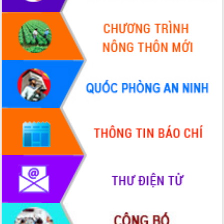
Thứ trưởng Bộ Y tế làm việc với tỉnh
Đắk Lắk về phát triển nhân lực y tế
cho trạm y tế cấp xã
Du lịch Đắk Lắk nâng tầm trải nghiệm
du khách thông qua Hệ thống cơ sở dữ
liệu và Bản đồ số
Tập huấn ứng dụng trí tuệ nhân tạo (AI)
trong thương mại điện tử năm 2026
Đoàn đại biểu Quốc hội tỉnh Đắk Lắk
trao đổi thông tin trước Kỳ họp thứ
nhất, Quốc hội khóa XVI
Quyết liệt cải cách hành chính, khơi
thông nguồn lực phát triển
Nâng cao hiệu lực, hiệu quả HĐND
tỉnh thông qua hiện đại hóa hành chính
Xã Ea Phê gắn cải cách hành chính với
chuyển đổi số
Phó Chủ tịch Thường trực UBND tỉnh
Hồ Thị Nguyên Thảo làm việc tại Trung
tâm Phục vụ hành chính công xã Ea
Phê