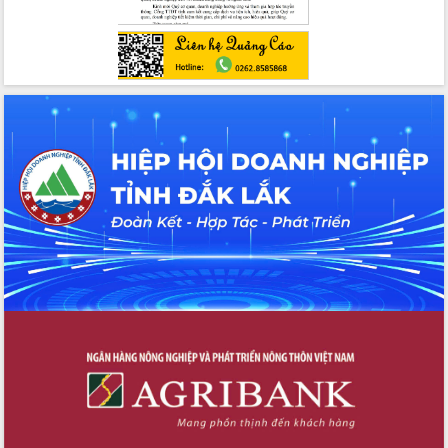
quốc phòng, quân sự địa phương năm
2026
Đắk Lắk tập trung toàn lực khắc phục
tồn tại IUU, sẵn sàng làm việc với
Đoàn thanh tra EC
Chủ tịch UBND tỉnh Tạ Anh Tuấn thăm,
chúc mừng các bệnh viện nhân Ngày
Thầy thuốc Việt Nam
Rộn ràng lễ hội truyền thống Sông
nước Đà Nông lần thứ I năm 2026
Kỳ họp Chuyên đề lần thứ Năm, HĐND
tỉnh Đắk Lắk thông qua các nghị quyết
quan trọng
Thống nhất danh sách giới thiệu ứng
cử đại biểu Quốc hội khoá XVI và đại
biểu HĐND tỉnh Đắk Lắk, nhiệm kỳ
2026-2031
Phát động hai phong trào thi đua quan
trọng trong kỷ nguyên mới
Hội nghị lần thứ tư Ban Chỉ đạo công