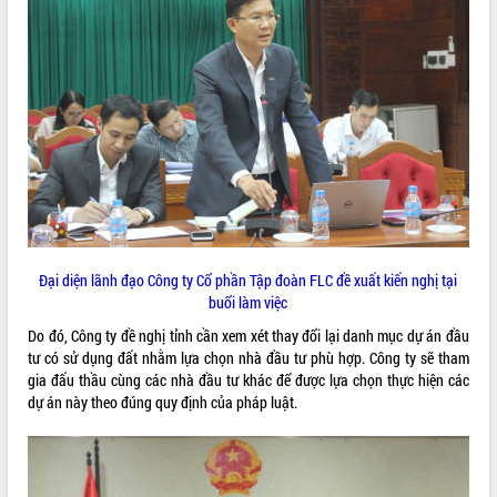
VIDEO
Khám bệnh, cấp phát thuốc miễn phí
và tặng quà người dân xã Cư Pui
Đại diện lãnh đạo Công ty Cổ phần Tập đoàn FLC đề xuất kiến nghị tại
Hội nghị UBND tỉnh Đắk Lắk thường kỳ
buổi làm việc
tháng 7/2026
Do đó, Công ty đề nghị tỉnh cần xem xét thay đổi lại danh mục dự án đầu
Lễ truy tặng danh hiệu “Bà Mẹ Việt
tư có sử dụng đất nhằm lựa chọn nhà đầu tư phù hợp. Công ty sẽ tham
Nam Anh hùng” và trao Huân chương
gia đấu thầu cùng các nhà đầu tư khác để được lựa chọn thực hiện các
Lao động
dự án này theo đúng quy định của pháp luật.
ALBUM ẢNH
UBND tỉnh Đắk Lắk triển khai nhiệm
vụ 6 tháng cuối năm 2026
Kỳ họp thứ Hai, Hội đồng nhân dân
tỉnh khóa XI quyết nghị nhiều nội dung