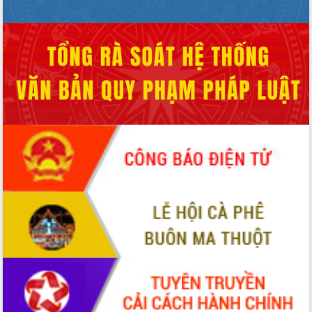
Xây dựng nông thôn mới: Nâng cao đời
sống người dân từ những mô hình thiết
thực
Quyết liệt tháo gỡ vướng mắc, đẩy
nhanh tiến độ các dự án trọng điểm
trong Khu kinh tế Nam Phú Yên
Hòn Yến phát triển du lịch gắn với bảo
tồn biển
Lấy ý kiến điều chỉnh Quy hoạch tỉnh
Đắk Lắk thời kỳ 2021-2030, tầm nhìn
đến năm 2050
Phát động chiến dịch 30 ngày đêm
giải phóng mặt bằng Tuyến đường bộ
ven biển
Đắk Lắk nỗ lực thúc đẩy tăng trưởng
kinh tế từ 10% trở lên trong Quý
II/2026
Đắk Lắk ký kết thỏa thuận hợp tác về
chuyển đổi số giai đoạn 2026 – 2030
với Tập đoàn Bưu chính Viễn thông
Việt Nam