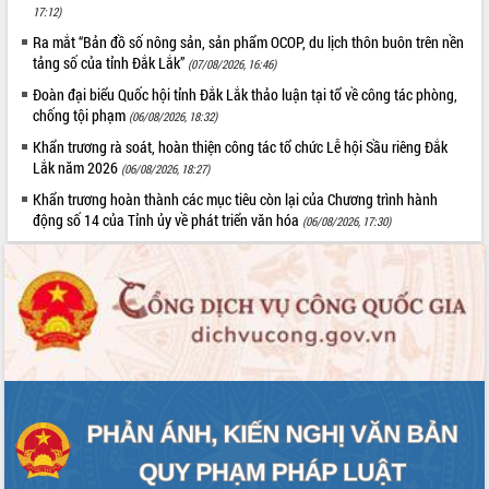
17:12)
Hội thảo khoa học “Giải pháp thúc đẩy
Ra mắt “Bản đồ số nông sản, sản phẩm OCOP, du lịch thôn buôn trên nền
phát triển nền kinh tế xanh tại tỉnh
tảng số của tỉnh Đắk Lắk”
Đắk Lắk”
(07/08/2026, 16:46)
Tăng cường giám sát, đôn đốc thực
Đoàn đại biểu Quốc hội tỉnh Đắk Lắk thảo luận tại tổ về công tác phòng,
hiện nhiệm vụ quản lý tài sản công
chống tội phạm
(06/08/2026, 18:32)
hàng tuần
Khẩn trương rà soát, hoàn thiện công tác tổ chức Lễ hội Sầu riêng Đắk
Tháo gỡ những vướng mắc, đẩy mạnh
Lắk năm 2026
(06/08/2026, 18:27)
công tác cải cách thủ tục hành chính
Khẩn trương hoàn thành các mục tiêu còn lại của Chương trình hành
tại Trung tâm Phục vụ hành chính
động số 14 của Tỉnh ủy về phát triển văn hóa
(06/08/2026, 17:30)
công tỉnh
Đắk Lắk: Tôn vinh 46 giải pháp tại Hội
thi Sáng tạo Kỹ thuật 2024 - 2025
Đắk Lắk rà soát, điều chỉnh Đề án 190
về phát triển nuôi trồng thủy sản
Phó Chủ tịch UBND tỉnh Đắk Lắk
Trương Công Thái kiểm tra thực địa
Dự án cao tốc Khánh Hòa - Buôn Ma
Thuột
Định vị cà phê Việt Nam như một “di
sản sống” trong dòng chảy toàn cầu