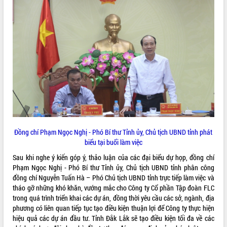
món ăn từ sầu riêng
Đắk Lắk công bố Quy hoạch và xúc
tiến đầu tư tỉnh
Ngành cá ngừ Đắk Lắk chủ động thích
ứng để giữ vững thị trường xuất khẩu
Diễn đàn Kinh tế tư nhân Việt Nam đột
phá cơ chế - Hợp tác công tư
Đề án 06 tạo bước ngoặt đột phá trong
cải cách hành chính tỉnh Đắk Lắk
Kết nối tour, đẩy mạnh chuyển đổi số
để phát triển du lịch Đắk Lắk
Khởi động Dự án Đầu tư xây dựng hạ
Đồng chí Phạm Ngọc Nghị - Phó Bí thư Tỉnh ủy, Chủ tịch UBND tỉnh phát
tầng kỹ thuật Cụm công nghiệp Tân
biểu tại buổi làm việc
Tiến
Sau khi nghe ý kiến góp ý, thảo luận của các đại biểu dự họp, đồng chí
Gặp mặt các cơ quan báo chí nhân Kỷ
Phạm Ngọc Nghị - Phó Bí thư Tỉnh ủy, Chủ tịch UBND tỉnh phân công
niệm 101 năm Ngày Báo chí Cách
đồng chí Nguyễn Tuấn Hà – Phó Chủ tịch UBND tỉnh trực tiếp làm việc và
mạng Việt Nam
tháo gỡ những khó khăn, vướng mắc cho Công ty Cổ phần Tập đoàn FLC
Đắk Lắk sơ kết 4 năm triển khai thực
trong quá trình triển khai các dự án, đồng thời yêu cầu các sở, ngành, địa
hiện Đề án 06 của Chính phủ
phương có liên quan tiếp tục tạo điều kiện thuận lợi để Công ty thực hiện
hiệu quả các dự án đầu tư. Tỉnh Đắk Lắk sẽ tạo điều kiện tối đa về các
Họp báo thông tin về Hội nghị Công bố