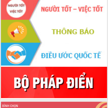
cấp xã
Đắk Lắk phát động hưởng ứng Ngày
Quyền của người tiêu dùng Việt Nam
2026
Đẩy mạnh cải cách hành chính, quyết
tâm đạt được mục tiêu tăng trưởng
hai con số trong năm 2026
Tổ chức trang trọng Lễ hội Đền thờ
Lương Văn Chánh năm 2026
Phó Bí thư Tỉnh ủy Đắk Lắk Đỗ Hữu
Huy giữ chức Bí thư Đảng ủy Ủy Ban
Nhân dân tỉnh
Bệnh án điện tử thúc đẩy chuyển đổi
số y tế tại Đắk Lắk
Chuyển đổi số thư viện: Mở rộng
không gian tri thức trong thời đại số
Đánh giá, rút kinh nghiệm công tác tổ
chức diễn tập trước ngày bầu cử
Chương trình “Gặp gỡ hữu nghị –
Friendship Meeting New Year 2026”
BÌNH CHỌN