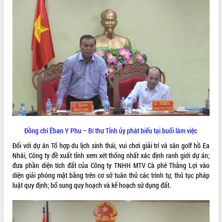
quan trọng
Bí thư Tỉnh ủy Lương Nguyễn Minh
Triết thăm, tặng quà người có công với
cách mạng
Rà soát, hoàn thiện hệ thống thiết chế
văn hóa, thể thao đáp ứng yêu cầu
LIÊN KẾT WEB
phát triển mới
Thường trực HĐND tỉnh Đắk Lắk gặp
mặt Đoàn chuyên gia y tế TP. Hồ Chí
Minh
THỐNG KÊ TRUY CẬP
Lễ truy điệu và an táng hài cốt liệt sĩ
tại Nghĩa trang Liệt sĩ xã Sơn Hòa
Hôm nay:
37173
Đồng chí Êban Y Phu – Bí thư Tỉnh ủy phát biểu tại buổi làm việc
Bàn giải pháp tháo gỡ khó khăn trong
Tất cả:
66082496
Đối với dự án Tổ hợp du lịch sinh thái, vui chơi giải trí và sân golf hồ Ea
xuất khẩu sầu riêng và triển khai quy
Nhái, Công ty đề xuất tỉnh xem xét thống nhất xác định ranh giới dự án;
định EUDR
đưa phần diện tích đất của Công ty TNHH MTV Cà phê Thắng Lợi vào
Thứ trưởng Bộ Nông nghiệp và Môi
diện giải phóng mặt bằng trên cơ sở tuân thủ các trình tự, thủ tục pháp
trường Nguyễn Hoàng Hiệp khảo sát
luật quy định; bổ sung quy hoạch và kế hoạch sử dụng đất.
vùng trồng và doanh nghiệp đóng gói
sầu riêng tại Đắk Lắk
Trình diễn nghệ thuật chế biến các