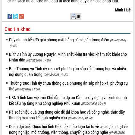
chính sách ưu đãi cho nhà đầu tư theo đúng quy định của pháp luật.
Quy hoạch và Xúc tiến đầu tư tỉnh Đắk
Lắk
Minh Huệ
Khơi thông điểm nghẽn, đẩy nhanh
In
giải ngân vốn khắc phục thiên tai
HĐND tỉnh thông qua điều chỉnh Quy
Các tin khác
hoạch tỉnh thời kỳ 2021-2030
Đẩy nhanh tiến độ giải phóng mặt bằng các dự án trọng điểm
(08/08/2026,
Hội thảo góp ý hồ sơ điều chỉnh quy
19:53)
hoạch tỉnh Đắk Lắk thời kỳ 2021-2030,
tầm nhìn đến năm 2050
Bí thư Tỉnh ủy Lương Nguyễn Minh Triết kiểm tra việc khám sức khỏe cho
Nhân dân
(08/08/2026, 17:05)
Nâng cao hiệu quả hoạt động của các
doanh nghiệp nhà nước
Ban Thường vụ Tỉnh ủy xem xét phương án sắp xếp trường học và nhiều
nội dung quan trọng
Hội nghị triển khai kết nối mạng
(08/08/2026, 13:30)
truyền số liệu chuyên dùng phục vụ cơ
Thường trực Tỉnh ủy chưa thông qua phương án sáp nhập xã, phường cụ
quan Đảng, Nhà nước
thể
(08/08/2026, 11:30)
Lễ phát động chuỗi hoạt động chung
UBND tỉnh làm việc với Chủ đầu tư dự án Đầu tư xây dựng và kinh doanh
tay làm sạch môi trường
kết cấu hạ tầng Khu công nghiệp Phú Xuân
(07/08/2026, 19:47)
Xã Ea Kar bước chuyển mình trong
Rà soát hiệu quả ứng dụng các đề tài khoa học và công nghệ, thúc đẩy
công tác cải cách hành chính mô hình
thương mại hóa kết quả nghiên cứu
(07/08/2026, 18:34)
mới
Đoàn đại biểu Quốc hội tỉnh Đắk Lắk thảo luận tại tổ về các dự án luật về
UBND tỉnh họp báo định kỳ tháng 4
nông nghiệp, môi trường, viễn thông, chuyển giao công nghệ
(07/08/2026,
năm 2026