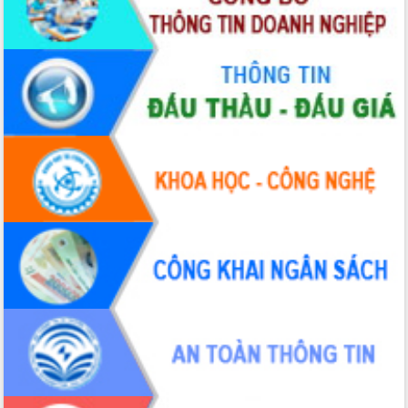
Xây dựng nền hành chính số đồng
hành cùng nông dân dân, doanh nghiệp
Giai đoạn 2026-2030, Đắk Lắk phấn
đấu có 77% xã đạt chuẩn nông thôn
mới
Chuyển đổi số 'mở đường' cho nông
nghiệp Đắk Lắk tăng trưởng bứt phá
Triển khai đồng bộ đo đạc, lập hồ sơ
địa chính, hoàn thiện cơ sở dữ liệu đất
đai
Ứng dụng sinh trắc học - Bước tiến
trong hành trình chuyển đổi số tại Đắk
Lắk
Đắk Lắk nâng cao hiệu quả công tác
Đảng từ Sổ tay đảng viên điện tử
Đắk Lắk đẩy mạnh nuôi biển công
nghệ, hướng tới phát triển thủy sản
bền vững
Tập huấn nâng cao năng lực triển khai
chuyển đổi số cho cán bộ, công chức