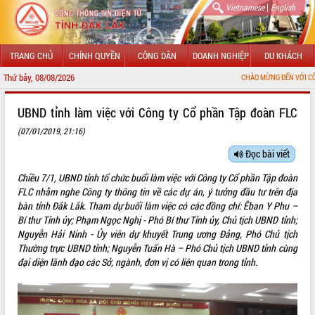
|
Vietnamese
English
TRANG CHỦ
CHÍNH QUYỀN
CÔNG DÂN
DOANH NGHIỆP
DU KHÁCH
Thứ bảy, 08/08/2026
CHÀO MỪNG ĐẾN VỚI CỔNG THÔNG TIN ĐIỆN T
GIỚI THIỆU
UBND tỉnh làm việc với Công ty Cổ phần Tập đoàn FLC
(07/01/2019, 21:16)
LÃNH ĐẠO UBND TỈNH
Đọc bài viết
TIN TỨC SỰ KIỆN
Chiều 7/1, UBND tỉnh tổ chức buổi làm việc với Công ty Cổ phần Tập đoàn
SỞ, BAN, NGÀNH
FLC nhằm nghe Công ty thông tin về các dự án, ý tưởng đầu tư trên địa
bàn tỉnh Đắk Lắk. Tham dự buổi làm việc có các đồng chí: Êban Y Phu –
UBND CÁC XÃ, PHƯỜNG
Bí thư Tỉnh ủy; Phạm Ngọc Nghị - Phó Bí thư Tỉnh ủy, Chủ tịch UBND tỉnh;
Nguyễn Hải Ninh - Ủy viên dự khuyết Trung ương Đảng, Phó Chủ tịch
Thường trực UBND tỉnh; Nguyễn Tuấn Hà – Phó Chủ tịch UBND tỉnh cùng
THÔNG TIN CHỈ ĐẠO ĐIỀU HÀNH
đại diện lãnh đạo các Sở, ngành, đơn vị có liên quan trong tỉnh.
HỆ THỐNG VĂN BẢN
VĂN BẢN HĐND TỈNH