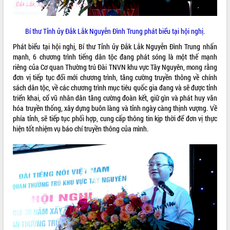
món ăn từ sầu riêng
Đắk Lắk công bố Quy hoạch và xúc
tiến đầu tư tỉnh
Bí thư Tỉnh ủy Đắk Lắk Nguyễn Đình Trung phát biểu tại hội nghị.
Ngành cá ngừ Đắk Lắk chủ động thích
Phát biểu tại hội nghị, Bí thư Tỉnh ủy Đắk Lắk Nguyễn Đình Trung nhấn
ứng để giữ vững thị trường xuất khẩu
mạnh, 6 chương trình tiếng dân tộc đang phát sóng là một thế mạnh
Diễn đàn Kinh tế tư nhân Việt Nam đột
riêng của Cơ quan Thường trú Đài TNVN khu vực Tây Nguyên, mong rằng
phá cơ chế - Hợp tác công tư
đơn vị tiếp tục đổi mới chương trình, tăng cường truyền thông về chính
Đề án 06 tạo bước ngoặt đột phá trong
sách dân tộc, về các chương trình mục tiêu quốc gia đang và sẽ được tỉnh
cải cách hành chính tỉnh Đắk Lắk
triển khai, cổ vũ nhân dân tăng cường đoàn kết, giữ gìn và phát huy văn
Kết nối tour, đẩy mạnh chuyển đổi số
hóa truyền thống, xây dựng buôn làng và tỉnh ngày càng thịnh vượng. Về
để phát triển du lịch Đắk Lắk
phía tỉnh, sẽ tiếp tục phối hợp, cung cấp thông tin kịp thời để đơn vị thực
hiện tốt nhiệm vụ báo chí truyền thông của mình.
Khởi động Dự án Đầu tư xây dựng hạ
tầng kỹ thuật Cụm công nghiệp Tân
Tiến
Gặp mặt các cơ quan báo chí nhân Kỷ
niệm 101 năm Ngày Báo chí Cách
mạng Việt Nam
Đắk Lắk sơ kết 4 năm triển khai thực
hiện Đề án 06 của Chính phủ
Họp báo thông tin về Hội nghị Công bố