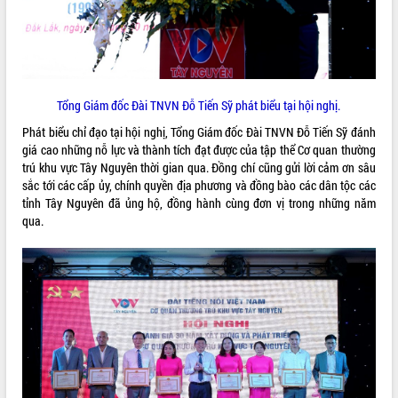
Quy hoạch và Xúc tiến đầu tư tỉnh Đắk
Lắk
Khơi thông điểm nghẽn, đẩy nhanh
giải ngân vốn khắc phục thiên tai
HĐND tỉnh thông qua điều chỉnh Quy
hoạch tỉnh thời kỳ 2021-2030
Tổng Giám đốc Đài TNVN Đỗ Tiến Sỹ phát biểu tại hội nghị.
Hội thảo góp ý hồ sơ điều chỉnh quy
Phát biểu chỉ đạo tại hội nghị, Tổng Giám đốc Đài TNVN Đỗ Tiến Sỹ đánh
hoạch tỉnh Đắk Lắk thời kỳ 2021-2030,
giá cao những nỗ lực và thành tích đạt được của tập thể Cơ quan thường
tầm nhìn đến năm 2050
trú khu vực Tây Nguyên thời gian qua. Đồng chí cũng gửi lời cảm ơn sâu
Nâng cao hiệu quả hoạt động của các
sắc tới các cấp ủy, chính quyền địa phương và đồng bào các dân tộc các
doanh nghiệp nhà nước
tỉnh Tây Nguyên đã ủng hộ, đồng hành cùng đơn vị trong những năm
Hội nghị triển khai kết nối mạng
qua.
truyền số liệu chuyên dùng phục vụ cơ
quan Đảng, Nhà nước
Lễ phát động chuỗi hoạt động chung
tay làm sạch môi trường
Xã Ea Kar bước chuyển mình trong
công tác cải cách hành chính mô hình
mới
UBND tỉnh họp báo định kỳ tháng 4
năm 2026