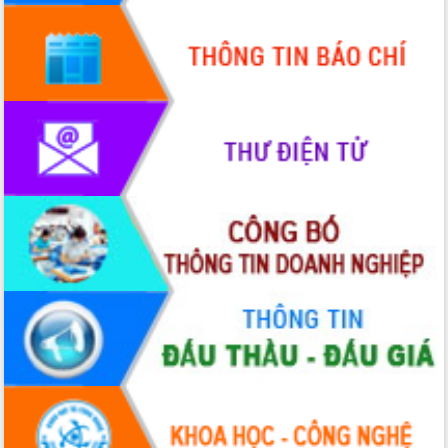
cấp xã
Đắk Lắk phát động hưởng ứng Ngày
Quyền của người tiêu dùng Việt Nam
2026
Đẩy mạnh cải cách hành chính, quyết
tâm đạt được mục tiêu tăng trưởng
hai con số trong năm 2026
Tổ chức trang trọng Lễ hội Đền thờ
Lương Văn Chánh năm 2026
Phó Bí thư Tỉnh ủy Đắk Lắk Đỗ Hữu
Huy giữ chức Bí thư Đảng ủy Ủy Ban
Nhân dân tỉnh
Bệnh án điện tử thúc đẩy chuyển đổi
số y tế tại Đắk Lắk
Chuyển đổi số thư viện: Mở rộng
không gian tri thức trong thời đại số
Đánh giá, rút kinh nghiệm công tác tổ
chức diễn tập trước ngày bầu cử
Chương trình “Gặp gỡ hữu nghị –
Friendship Meeting New Year 2026”