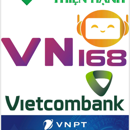
Đẩy nhanh công tác khắc phục, ổn
định đời sống Nhân dân sau bão số 13
Bí thư Tỉnh ủy Lương Nguyễn Minh
Triết dự Ngày hội đại đoàn kết tại
Buôn Đăk Tuôr, xã Cư Pui
Khởi công xây dựng Trường Phổ thông
nội trú liên cấp tiểu học và THCS xã Ia
Rvê
Phó Thủ tướng Chính phủ Mai Văn
Chính chia sẻ, động viên người dân
chịu ảnh hưởng nặng từ bão số 13
Chủ tịch UBND tỉnh kiểm tra công tác
phòng, chống bão số 13 tại các địa
bàn xung yếu
Tập trung đẩy nhanh giải ngân nguồn
vốn các chương trình mục tiêu quốc
gia
Xã Ea H'leo giữ vững và nâng cao chất
lượng các tiêu chí nông thôn mới
Công bố quyết định của Ban Thường
vụ Tỉnh ủy về công tác cán bộ