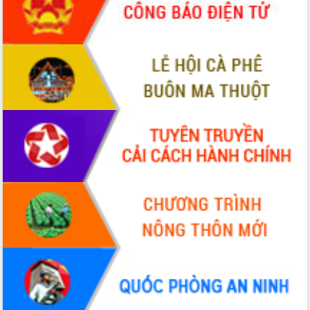
Xây dựng nền hành chính số đồng
hành cùng nông dân dân, doanh nghiệp
Giai đoạn 2026-2030, Đắk Lắk phấn
đấu có 77% xã đạt chuẩn nông thôn
mới
Chuyển đổi số 'mở đường' cho nông
nghiệp Đắk Lắk tăng trưởng bứt phá
Triển khai đồng bộ đo đạc, lập hồ sơ
địa chính, hoàn thiện cơ sở dữ liệu đất
đai
Ứng dụng sinh trắc học - Bước tiến
trong hành trình chuyển đổi số tại Đắk
Lắk
Đắk Lắk nâng cao hiệu quả công tác
Đảng từ Sổ tay đảng viên điện tử
Đắk Lắk đẩy mạnh nuôi biển công
nghệ, hướng tới phát triển thủy sản
bền vững
Tập huấn nâng cao năng lực triển khai
chuyển đổi số cho cán bộ, công chức