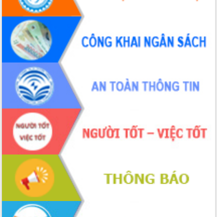
Bầu cử Quốc hội và HĐND: Cử tri Đắk
Lắk gửi gắm niềm tin, kỳ vọng vào lá
phiếu
Đắk Lắk sẵn sàng các điều kiện cho
Ngày hội bầu cử đại biểu Quốc hội
khóa XVI và HĐND các cấp nhiệm kỳ
2026-2031
Đảm bảo cuộc bầu cử đại biểu Quốc
hội và đại biểu HĐND các cấp diễn ra
an toàn, hiệu quả, đúng quy định
Thủ tướng Chính phủ Phạm Minh Chính
kiểm tra, chỉ đạo hoàn thành các dự
án cao tốc và thăm khu tái định cư tại
Đắk Lắk
Sôi nổi Hội đua ngựa truyền thống Gò
Thì Thùng mừng Xuân Bính Ngọ 2026
Lãnh đạo tỉnh dâng hương tưởng niệm
tại Đập Đồng Cam đầu Xuân Bính Ngọ
Ngành nông nghiệp phấn đấu tăng
trưởng đạt 5,86% trong năm 2026
UBND tỉnh Đắk Lắk triển khai công tác