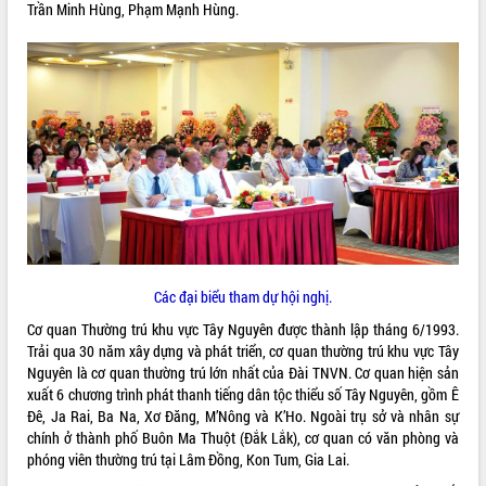
Trần Minh Hùng, Phạm Mạnh Hùng.
ĐIỂM TIN VĂN BẢN
QUY HOẠCH - KẾ HOẠCH
Các đại biểu tham dự hội nghị.
Cơ quan Thường trú khu vực Tây Nguyên được thành lập tháng 6/1993.
Trải qua 30 năm xây dựng và phát triển, cơ quan thường trú khu vực Tây
Nguyên là cơ quan thường trú lớn nhất của Đài TNVN. Cơ quan hiện sản
xuất 6 chương trình phát thanh tiếng dân tộc thiểu số Tây Nguyên, gồm Ê
Đê, Ja Rai, Ba Na, Xơ Đăng, M’Nông và K’Ho. Ngoài trụ sở và nhân sự
chính ở thành phố Buôn Ma Thuột (Đắk Lắk), cơ quan có văn phòng và
phóng viên thường trú tại Lâm Đồng, Kon Tum, Gia Lai.