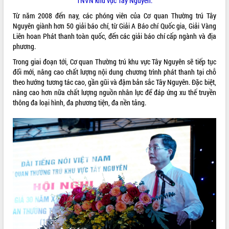
TNVN khu vực Tây Nguyên.
quan trọng
Từ năm 2008 đến nay, các phóng viên của Cơ quan Thường trú Tây
Bí thư Tỉnh ủy Lương Nguyễn Minh
Nguyên giành hơn 50 giải báo chí, từ Giải A Báo chí Quốc gia, Giải Vàng
Triết thăm, tặng quà người có công với
Liên hoan Phát thanh toàn quốc, đến các giải báo chí cấp ngành và địa
cách mạng
phương.
Rà soát, hoàn thiện hệ thống thiết chế
Trong giai đoạn tới, Cơ quan Thường trú khu vực Tây Nguyên sẽ tiếp tục
văn hóa, thể thao đáp ứng yêu cầu
LIÊN KẾT WEB
đổi mới, nâng cao chất lượng nội dung chương trình phát thanh tại chỗ
phát triển mới
theo hướng tương tác cao, gần gũi và đậm bản sắc Tây Nguyên. Đặc biệt,
Thường trực HĐND tỉnh Đắk Lắk gặp
nâng cao hơn nữa chất lượng nguồn nhân lực để đáp ứng xu thế truyền
mặt Đoàn chuyên gia y tế TP. Hồ Chí
thông đa loại hình, đa phương tiện, đa nền tảng.
Minh
THỐNG KÊ TRUY CẬP
Lễ truy điệu và an táng hài cốt liệt sĩ
tại Nghĩa trang Liệt sĩ xã Sơn Hòa
Hôm nay:
4361
Bàn giải pháp tháo gỡ khó khăn trong
Tất cả:
66049684
xuất khẩu sầu riêng và triển khai quy
định EUDR
Thứ trưởng Bộ Nông nghiệp và Môi
trường Nguyễn Hoàng Hiệp khảo sát
vùng trồng và doanh nghiệp đóng gói
sầu riêng tại Đắk Lắk
Trình diễn nghệ thuật chế biến các