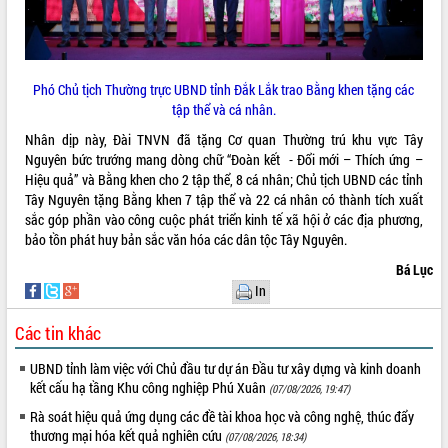
Hội thảo khoa học “Giải pháp thúc đẩy
phát triển nền kinh tế xanh tại tỉnh
Đắk Lắk”
Tăng cường giám sát, đôn đốc thực
Phó Chủ tịch Thường trực UBND tỉnh Đắk Lắk trao Bằng khen tặng các
hiện nhiệm vụ quản lý tài sản công
tập thể và cá nhân.
hàng tuần
Nhân dịp này, Đài TNVN đã tặng Cơ quan Thường trú khu vực Tây
Tháo gỡ những vướng mắc, đẩy mạnh
Nguyên bức trướng mang dòng chữ “Đoàn kết - Đổi mới – Thích ứng –
công tác cải cách thủ tục hành chính
Hiệu quả” và Bằng khen cho 2 tập thể, 8 cá nhân; Chủ tịch UBND các tỉnh
tại Trung tâm Phục vụ hành chính
Tây Nguyên tặng Bằng khen 7 tập thể và 22 cá nhân có thành tích xuất
công tỉnh
sắc góp phần vào công cuộc phát triển kinh tế xã hội ở các địa phương,
Đắk Lắk: Tôn vinh 46 giải pháp tại Hội
bảo tồn phát huy bản sắc văn hóa các dân tộc Tây Nguyên.
thi Sáng tạo Kỹ thuật 2024 - 2025
Bá Lục
Đắk Lắk rà soát, điều chỉnh Đề án 190
In
về phát triển nuôi trồng thủy sản
Phó Chủ tịch UBND tỉnh Đắk Lắk
Các tin khác
Trương Công Thái kiểm tra thực địa
Dự án cao tốc Khánh Hòa - Buôn Ma
UBND tỉnh làm việc với Chủ đầu tư dự án Đầu tư xây dựng và kinh doanh
Thuột
kết cấu hạ tầng Khu công nghiệp Phú Xuân
(07/08/2026, 19:47)
Định vị cà phê Việt Nam như một “di
Rà soát hiệu quả ứng dụng các đề tài khoa học và công nghệ, thúc đẩy
sản sống” trong dòng chảy toàn cầu
thương mại hóa kết quả nghiên cứu
(07/08/2026, 18:34)