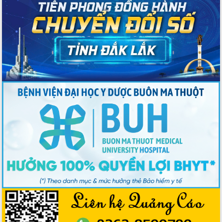
Nâng cao trách nhiệm người đứng
đầu, phát huy tinh thần chủ động,
sáng tạo để đảm bảo tiến độ giải ngân
vốn đầu tư công năm 2025
Sở Công Thương đột phá số hóa 100%
thủ tục trực tuyến lấy sự hài lòng của
doanh nghiệp làm thước đo phục vụ
Đảm bảo công tác bầu cử triển khai
đúng tiến độ, quy trình theo luật định
Ban Tuyên giáo và Dân vận Trung ương
tập huấn công tác khoa giáo năm 2025
Đắk Lắk hưởng ứng Ngày Pháp luật
Việt Nam 2025 và biểu dương 25 tập
thể, cá nhân tiêu biểu
Hội nghị lần thứ nhất Ban Chỉ đạo
công tác bầu cử tỉnh Đắk Lắk
Hội nghị UBND tỉnh thường kỳ tháng
10 năm 2025
Kỳ họp chuyên đề lần thứ Ba, HĐND
tỉnh khóa X