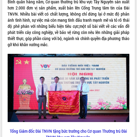
Bình quân hàng năm, Cơ quan thường trú khu vực Tây Nguyên sản xuất
hơn 2.000 đơn vị sản phẩm, xuất bản lên Cổng Trung tâm tin của Đài
VIDEO
TNVN. Nhiều bài viết có chất lượng, không chỉ dừng lại ở mức độ phản
ánh tình hình, sự việc mà còn mang tính đấu tranh mạnh mẽ và tỏ rõ thái
độ phê phán với những biểu hiện tiêu cực;một số bài viết về các vấn đề
phát triển cây công nghiệp, về bảo vệ rừng còn nêu lên những giải pháp
thiết thực, góp phần cùng với bộ, ngành và chính quyền địa phương tháo
gỡ khó khăn vướng mắc.
Khám bệnh, cấp phát thuốc miễn phí
và tặng quà người dân xã Cư Pui
Hội nghị UBND tỉnh Đắk Lắk thường kỳ
tháng 7/2026
Lễ truy tặng danh hiệu “Bà Mẹ Việt
Nam Anh hùng” và trao Huân chương
Lao động
ALBUM ẢNH
UBND tỉnh Đắk Lắk triển khai nhiệm
vụ 6 tháng cuối năm 2026
Kỳ họp thứ Hai, Hội đồng nhân dân
Tổng Giám đốc Đài TNVN tặng bức trướng cho Cơ quan Thường trú Đài
tỉnh khóa XI quyết nghị nhiều nội dung