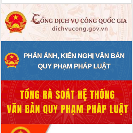
Thứ trưởng Bộ Y tế làm việc với tỉnh
Đắk Lắk về phát triển nhân lực y tế
cho trạm y tế cấp xã
Du lịch Đắk Lắk nâng tầm trải nghiệm
du khách thông qua Hệ thống cơ sở dữ
liệu và Bản đồ số
Tập huấn ứng dụng trí tuệ nhân tạo (AI)
trong thương mại điện tử năm 2026
Đoàn đại biểu Quốc hội tỉnh Đắk Lắk
trao đổi thông tin trước Kỳ họp thứ
nhất, Quốc hội khóa XVI
Quyết liệt cải cách hành chính, khơi
thông nguồn lực phát triển
Nâng cao hiệu lực, hiệu quả HĐND
tỉnh thông qua hiện đại hóa hành chính
Xã Ea Phê gắn cải cách hành chính với
chuyển đổi số
Phó Chủ tịch Thường trực UBND tỉnh
Hồ Thị Nguyên Thảo làm việc tại Trung
tâm Phục vụ hành chính công xã Ea
Phê