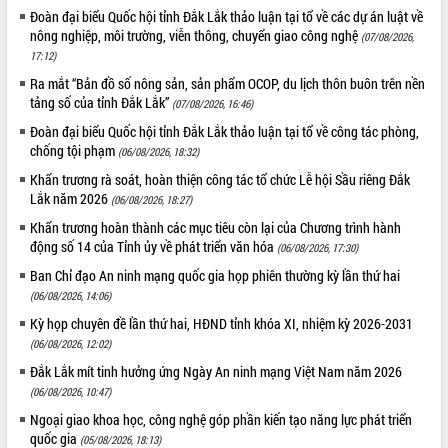
Xây dựng nông thôn mới: Nâng cao đời
Đoàn đại biểu Quốc hội tỉnh Đắk Lắk thảo luận tại tổ về các dự án luật về
sống người dân từ những mô hình thiết
nông nghiệp, môi trường, viễn thông, chuyển giao công nghệ
(07/08/2026,
thực
17:12)
Quyết liệt tháo gỡ vướng mắc, đẩy
Ra mắt “Bản đồ số nông sản, sản phẩm OCOP, du lịch thôn buôn trên nền
nhanh tiến độ các dự án trọng điểm
tảng số của tỉnh Đắk Lắk”
(07/08/2026, 16:46)
trong Khu kinh tế Nam Phú Yên
Đoàn đại biểu Quốc hội tỉnh Đắk Lắk thảo luận tại tổ về công tác phòng,
Hòn Yến phát triển du lịch gắn với bảo
chống tội phạm
(06/08/2026, 18:32)
tồn biển
Khẩn trương rà soát, hoàn thiện công tác tổ chức Lễ hội Sầu riêng Đắk
Lấy ý kiến điều chỉnh Quy hoạch tỉnh
Lắk năm 2026
Đắk Lắk thời kỳ 2021-2030, tầm nhìn
(06/08/2026, 18:27)
đến năm 2050
Khẩn trương hoàn thành các mục tiêu còn lại của Chương trình hành
Phát động chiến dịch 30 ngày đêm
động số 14 của Tỉnh ủy về phát triển văn hóa
(06/08/2026, 17:30)
giải phóng mặt bằng Tuyến đường bộ
Ban Chỉ đạo An ninh mạng quốc gia họp phiên thường kỳ lần thứ hai
ven biển
(06/08/2026, 14:06)
Đắk Lắk nỗ lực thúc đẩy tăng trưởng
Kỳ họp chuyên đề lần thứ hai, HĐND tỉnh khóa XI, nhiệm kỳ 2026-2031
kinh tế từ 10% trở lên trong Quý
(06/08/2026, 12:02)
II/2026
Đắk Lắk mít tinh hưởng ứng Ngày An ninh mạng Việt Nam năm 2026
Đắk Lắk ký kết thỏa thuận hợp tác về
(06/08/2026, 10:47)
chuyển đổi số giai đoạn 2026 – 2030
với Tập đoàn Bưu chính Viễn thông
Ngoại giao khoa học, công nghệ góp phần kiến tạo năng lực phát triển
Việt Nam
quốc gia
(05/08/2026, 18:13)