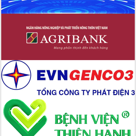
trong phòng chống tảo hôn và hôn
nhân cận huyết thống
Nông sản Tây Nguyên thu hút doanh
nghiệp nước ngoài
Đắk Lắk định vị thương hiệu du lịch
“Biển – Rừng – Cà phê” trong không
gian phát triển mới
Hội nghị chia sẻ kinh nghiệm, chuyển
giao kỹ thuật y tế, định hướng phát
triển chuyên sâu đến 2030
Chuyển đổi số mở ra không gian phát
triển trong lĩnh vực văn hóa, du lịch
Công bố quyết định của Ban Thường
vụ Tỉnh ủy về công tác cán bộ.
Thủ tướng Phạm Minh Chính: Khẩn
trương tái thiết cuộc sống người dân
sau thiên tai
Tập trung nâng cao chất lượng, tổ
chức sản xuất sầu riêng theo hướng
bền vững