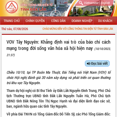
|
Vietnamese
English
TRANG CHỦ
CHÍNH QUYỀN
CÔNG DÂN
DOANH NGHIỆP
DU KHÁCH
Thứ sáu, 07/08/2026
CHÀO MỪNG ĐẾN VỚI CỔNG THÔNG TIN ĐIỆN TỬ TỈNH ĐẮK LẮK
GIỚI THIỆU
VOV Tây Nguyên: Khẳng định vai trò của báo chí cách
mạng trong đời sống văn hóa xã hội hiện nay
(10/10/2023,
LÃNH ĐẠO UBND TỈNH
21:37)
TIN TỨC SỰ KIỆN
Đọc bài viết
SỞ, BAN, NGÀNH
Chiều 10/10, tại TP Buôn Ma Thuột, Đài Tiếng nói Việt Nam (VOV) tổ
chức Hội nghị đánh giá 30 năm xây dựng và phát triển cơ quan thường
UBND CÁC XÃ, PHƯỜNG
trú khu vực Tây Nguyên.
Tham dự hội nghị có Bí thư Tỉnh ủy Đắk Lắk Nguyễn Đình Trung, Phó Chủ
THÔNG TIN CHỈ ĐẠO ĐIỀU HÀNH
tịch Thường trực UBND tỉnh Đắk Lắk Nguyễn Tuấn Hà, Phó Chủ tịch
UBND tỉnh Đắk Nông Tôn Thị Ngọc Hạnh và đại diện lãnh đạo các sở,
HỆ THỐNG VĂN BẢN
ban, ngành hữu quan các tỉnh Tây Nguyên.
VĂN BẢN HĐND TỈNH
Về phía Đài TNVN có Tổng Giám đốc Đỗ Tiến Sỹ, các Phó Tổng Giám đốc: