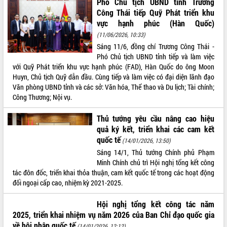
Phó Chủ tịch UBND tỉnh Trương
Công Thái tiếp Quỹ Phát triển khu
VIDEO
vực hạnh phúc (Hàn Quốc)
Loading the player...
(11/06/2026, 10:33)
Sáng 11/6, đồng chí Trương Công Thái -
Khám bệnh, cấp phát thuốc miễn phí
Phó Chủ tịch UBND tỉnh tiếp và làm việc
và tặng quà người dân xã Cư Pui
với Quỹ Phát triển khu vực hạnh phúc (FAD), Hàn Quốc do ông Moon
Hội nghị UBND tỉnh Đắk Lắk thường kỳ
Huyn, Chủ tịch Quỹ dẫn đầu. Cùng tiếp và làm việc có đại diện lãnh đạo
tháng 7/2026
Văn phòng UBND tỉnh và các sở: Văn hóa, Thể thao và Du lịch; Tài chính;
Lễ truy tặng danh hiệu “Bà Mẹ Việt
Công Thương; Nội vụ.
Nam Anh hùng” và trao Huân chương
Lao động
Thủ tướng yêu cầu nâng cao hiệu
ALBUM ẢNH
UBND tỉnh Đắk Lắk triển khai nhiệm
quả ký kết, triển khai các cam kết
vụ 6 tháng cuối năm 2026
quốc tế
(14/01/2026, 13:50)
Kỳ họp thứ Hai, Hội đồng nhân dân
Sáng 14/1, Thủ tướng Chính phủ Phạm
tỉnh khóa XI quyết nghị nhiều nội dung
Minh Chính chủ trì Hội nghị tổng kết công
quan trọng
tác đôn đốc, triển khai thỏa thuận, cam kết quốc tế trong các hoạt động
đối ngoại cấp cao, nhiệm kỳ 2021-2025.
Bí thư Tỉnh ủy Lương Nguyễn Minh
Triết thăm, tặng quà người có công với
cách mạng
Hội nghị tổng kết công tác năm
2025, triển khai nhiệm vụ năm 2026 của Ban Chỉ đạo quốc gia
Rà soát, hoàn thiện hệ thống thiết chế
về hội nhập quốc tế
văn hóa, thể thao đáp ứng yêu cầu
LIÊN KẾT WEB
(14/01/2026, 12:12)