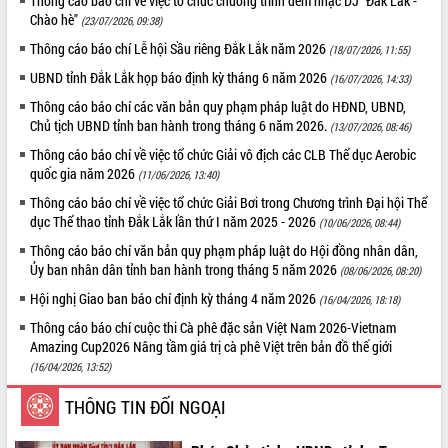
Thông cáo báo chí về việc tổ chức chương trình đêm nhạc DJ "Đắk Lắk -
Chào hè"
(23/07/2026, 09:38)
ĐIỂM TIN VĂN BẢN
Thông cáo báo chí Lễ hội Sầu riêng Đắk Lắk năm 2026
(18/07/2026, 11:55)
QUY HOẠCH - KẾ HOẠCH
UBND tỉnh Đắk Lắk họp báo định kỳ tháng 6 năm 2026
(16/07/2026, 14:33)
Thông cáo báo chí các văn bản quy phạm pháp luật do HĐND, UBND,
Chủ tịch UBND tỉnh ban hành trong tháng 6 năm 2026.
(13/07/2026, 08:46)
Thông cáo báo chí về việc tổ chức Giải vô địch các CLB Thể dục Aerobic
quốc gia năm 2026
(11/06/2026, 13:40)
Thông cáo báo chí về việc tổ chức Giải Bơi trong Chương trình Đại hội Thể
dục Thể thao tỉnh Đắk Lắk lần thứ I năm 2025 - 2026
(10/06/2026, 08:44)
Thông cáo báo chí văn bản quy phạm pháp luật do Hội đồng nhân dân,
Ủy ban nhân dân tỉnh ban hành trong tháng 5 năm 2026
(08/06/2026, 08:20)
Hội nghị Giao ban báo chí định kỳ tháng 4 năm 2026
(16/04/2026, 18:18)
Thông cáo báo chí cuộc thi Cà phê đặc sản Việt Nam 2026-Vietnam
Amazing Cup2026 Nâng tầm giá trị cà phê Việt trên bản đồ thế giới
(16/04/2026, 13:52)
THÔNG TIN ĐỐI NGOẠI