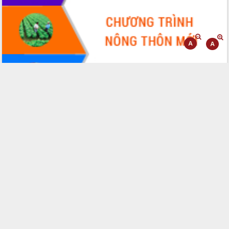
Tháo gỡ những vướng mắc, đẩy mạnh
công tác cải cách thủ tục hành chính
tại Trung tâm Phục vụ hành chính
công tỉnh
Đắk Lắk: Tôn vinh 46 giải pháp tại Hội
thi Sáng tạo Kỹ thuật 2024 - 2025
Đắk Lắk rà soát, điều chỉnh Đề án 190
về phát triển nuôi trồng thủy sản
Phó Chủ tịch UBND tỉnh Đắk Lắk
Trương Công Thái kiểm tra thực địa
Dự án cao tốc Khánh Hòa - Buôn Ma
Thuột
Định vị cà phê Việt Nam như một “di
sản sống” trong dòng chảy toàn cầu
Xây dựng nông thôn mới: Nâng cao đời
sống người dân từ những mô hình thiết
thực
Quyết liệt tháo gỡ vướng mắc, đẩy
nhanh tiến độ các dự án trọng điểm
trong Khu kinh tế Nam Phú Yên