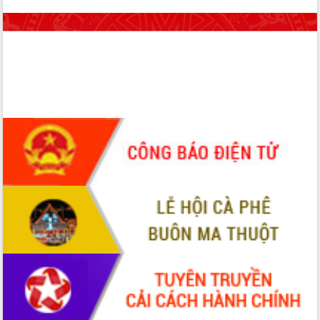
Hội thảo góp ý hồ sơ điều chỉnh quy
hoạch tỉnh Đắk Lắk thời kỳ 2021-2030,
tầm nhìn đến năm 2050
Nâng cao hiệu quả hoạt động của các
doanh nghiệp nhà nước
Hội nghị triển khai kết nối mạng
truyền số liệu chuyên dùng phục vụ cơ
quan Đảng, Nhà nước
Lễ phát động chuỗi hoạt động chung
tay làm sạch môi trường
Xã Ea Kar bước chuyển mình trong
công tác cải cách hành chính mô hình
mới
UBND tỉnh họp báo định kỳ tháng 4
năm 2026
Hội thảo khoa học “Giải pháp thúc đẩy
phát triển nền kinh tế xanh tại tỉnh
Đắk Lắk”
Tăng cường giám sát, đôn đốc thực
hiện nhiệm vụ quản lý tài sản công
hàng tuần