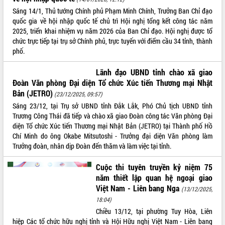
phát triển mới
Sáng 14/1, Thủ tướng Chính phủ Phạm Minh Chính, Trưởng Ban Chỉ đạo
quốc gia về hội nhập quốc tế chủ trì Hội nghị tổng kết công tác năm
Thường trực HĐND tỉnh Đắk Lắk gặp
2025, triển khai nhiệm vụ năm 2026 của Ban Chỉ đạo. Hội nghị được tổ
mặt Đoàn chuyên gia y tế TP. Hồ Chí
chức trực tiếp tại trụ sở Chính phủ, trực tuyến với điểm cầu 34 tỉnh, thành
Minh
THỐNG KÊ TRUY CẬP
phố.
Lễ truy điệu và an táng hài cốt liệt sĩ
tại Nghĩa trang Liệt sĩ xã Sơn Hòa
Hôm nay:
27388
Lãnh đạo UBND tỉnh chào xã giao
Bàn giải pháp tháo gỡ khó khăn trong
Tất cả:
66040128
Đoàn Văn phòng Đại diện Tổ chức Xúc tiến Thương mại Nhật
xuất khẩu sầu riêng và triển khai quy
Bản (JETRO)
(23/12/2025, 09:57)
định EUDR
Sáng 23/12, tại Trụ sở UBND tỉnh Đắk Lắk, Phó Chủ tịch UBND tỉnh
Thứ trưởng Bộ Nông nghiệp và Môi
Trương Công Thái đã tiếp và chào xã giao Đoàn công tác Văn phòng Đại
trường Nguyễn Hoàng Hiệp khảo sát
diện Tổ chức Xúc tiến Thương mại Nhật Bản (JETRO) tại Thành phố Hồ
vùng trồng và doanh nghiệp đóng gói
Chí Minh do ông Okabe Mitsutoshi - Trưởng đại diện Văn phòng làm
sầu riêng tại Đắk Lắk
Trưởng đoàn, nhân dịp Đoàn đến thăm và làm việc tại tỉnh.
Trình diễn nghệ thuật chế biến các
món ăn từ sầu riêng
Cuộc thi tuyên truyền kỷ niệm 75
Đắk Lắk công bố Quy hoạch và xúc
năm thiết lập quan hệ ngoại giao
tiến đầu tư tỉnh
Việt Nam - Liên bang Nga
(13/12/2025,
Ngành cá ngừ Đắk Lắk chủ động thích
18:04)
ứng để giữ vững thị trường xuất khẩu
Chiều 13/12, tại phường Tuy Hòa, Liên
Diễn đàn Kinh tế tư nhân Việt Nam đột
hiệp Các tổ chức hữu nghị tỉnh và Hội Hữu nghị Việt Nam - Liên bang