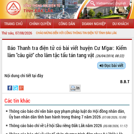
|
Vietnamese
English
TRANG CHỦ
CHÍNH QUYỀN
CÔNG DÂN
DOANH NGHIỆP
DU KHÁCH
Thứ sáu, 07/08/2026
CHÀO MỪNG ĐẾN VỚI CỔNG THÔNG TIN ĐIỆN TỬ TỈNH ĐẮK LẮK
GIỚI THIỆU
​Báo Thanh tra điện tử có bài viết huyện Cư M'gar: Kiểm
lâm "câu giờ" cho lâm tặc tẩu tán tang vật
(26/04/2018, 08:22)
LÃNH ĐẠO UBND TỈNH
Đọc bài viết
TIN TỨC SỰ KIỆN
Nội dung chi tiết
tại đây
SỞ, BAN, NGÀNH
B.B.T
In
UBND CÁC XÃ, PHƯỜNG
Các tin khác
THÔNG TIN CHỈ ĐẠO ĐIỀU HÀNH
Thông cáo báo chí văn bản quy phạm pháp luật do Hội đồng nhân dân,
Ủy ban nhân dân tỉnh ban hành trong tháng 7 năm 2026
(07/08/2026, 15:09)
HỆ THỐNG VĂN BẢN
Thông cáo báo chí về Lễ hội Sầu riêng Đắk Lắk năm 2026
(05/08/2026, 11:17)
VĂN BẢN HĐND TỈNH