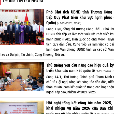
THÔNG TIN ĐỐI NGOẠI
Phó Chủ tịch UBND tỉnh Trương Công 
tiếp Quỹ Phát triển khu vực hạnh phúc 
Quốc)
(11/06/2026, 10:33)
Sáng 11/6, đồng chí Trương Công Thái - Phó Chủ
UBND tỉnh tiếp và làm việc với Quỹ Phát triển k
hạnh phúc (FAD), Hàn Quốc do ông Moon Huyn
tịch Quỹ dẫn đầu. Cùng tiếp và làm việc có đại
lãnh đạo Văn phòng UBND tỉnh và các sở: Văn
hao và Du lịch; Tài chính; Công Thương; Nội vụ.
Thủ tướng yêu cầu nâng cao hiệu quả ký
triển khai các cam kết quốc tế
(14/01/2026, 1
Sáng 14/1, Thủ tướng Chính phủ Phạm Minh 
chủ trì Hội nghị tổng kết công tác đôn đốc, triể
thỏa thuận, cam kết quốc tế trong các hoạt độn
ngoại cấp cao, nhiệm kỳ 2021-2025.
Hội nghị tổng kết công tác năm 2025, t
khai nhiệm vụ năm 2026 của Ban Chỉ
quốc gia về hội nhập quốc tế
(14/01/2026, 12: