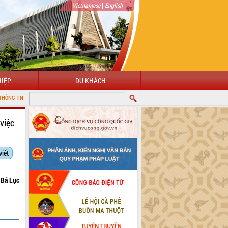
|
Vietnamese
English
IỆP
DU KHÁCH
N TỬ TỈNH ĐẮK LẮK
việc
viết
Bá Lục