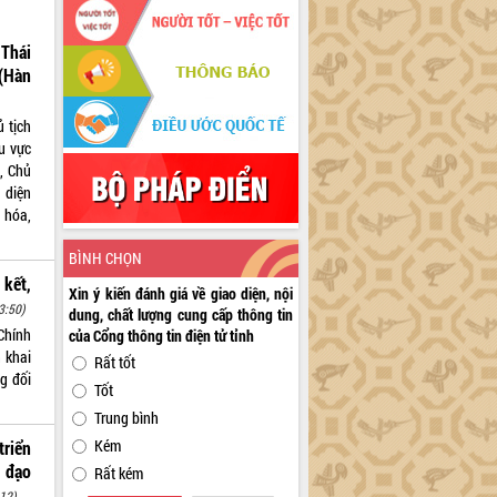
Thái
(Hàn
 tịch
hu vực
, Chủ
 diện
 hóa,
BÌNH CHỌN
 kết,
Xin ý kiến đánh giá về giao diện, nội
3:50)
dung, chất lượng cung cấp thông tin
Chính
của Cổng thông tin điện tử tỉnh
n khai
Rất tốt
g đối
Tốt
Trung bình
Kém
riển
 đạo
Rất kém
12)