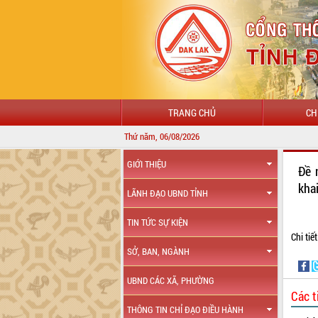
TRANG CHỦ
CH
Thứ năm, 06/08/2026
GIỚI THIỆU
Đề 
khai
LÃNH ĐẠO UBND TỈNH
TIN TỨC SỰ KIỆN
Chi tiế
SỞ, BAN, NGÀNH
UBND CÁC XÃ, PHƯỜNG
Các t
THÔNG TIN CHỈ ĐẠO ĐIỀU HÀNH