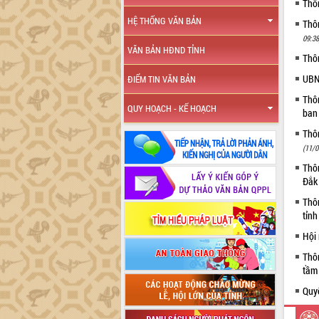
Thô
HỆ THỐNG VĂN BẢN
Thôn
09:38
VĂN BẢN HĐND TỈNH
Thô
UBN
ĐIỂM TIN VĂN BẢN
Thô
QUY HOẠCH - KẾ HOẠCH
ban
Thôn
(11/0
Thôn
Đắk
Thô
tỉn
Hội
Thô
tầm 
Quyế