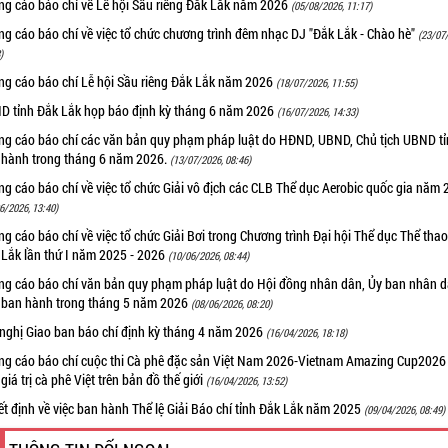
ng cáo báo chí về Lễ hội Sầu riêng Đắk Lắk năm 2026
(05/08/2026, 11:17)
g cáo báo chí về việc tổ chức chương trình đêm nhạc DJ "Đắk Lắk - Chào hè"
(23/07
)
ng cáo báo chí Lễ hội Sầu riêng Đắk Lắk năm 2026
(18/07/2026, 11:55)
D tỉnh Đắk Lắk họp báo định kỳ tháng 6 năm 2026
(16/07/2026, 14:33)
ng cáo báo chí các văn bản quy phạm pháp luật do HĐND, UBND, Chủ tịch UBND t
 hành trong tháng 6 năm 2026.
(13/07/2026, 08:46)
g cáo báo chí về việc tổ chức Giải vô địch các CLB Thể dục Aerobic quốc gia năm
6/2026, 13:40)
g cáo báo chí về việc tổ chức Giải Bơi trong Chương trình Đại hội Thể dục Thể thao
 Lắk lần thứ I năm 2025 - 2026
(10/06/2026, 08:44)
ng cáo báo chí văn bản quy phạm pháp luật do Hội đồng nhân dân, Ủy ban nhân 
h ban hành trong tháng 5 năm 2026
(08/06/2026, 08:20)
 nghị Giao ban báo chí định kỳ tháng 4 năm 2026
(16/04/2026, 18:18)
ng cáo báo chí cuộc thi Cà phê đặc sản Việt Nam 2026-Vietnam Amazing Cup202
giá trị cà phê Việt trên bản đồ thế giới
(16/04/2026, 13:52)
t định về việc ban hành Thể lệ Giải Báo chí tỉnh Đắk Lắk năm 2025
(09/04/2026, 08:49)