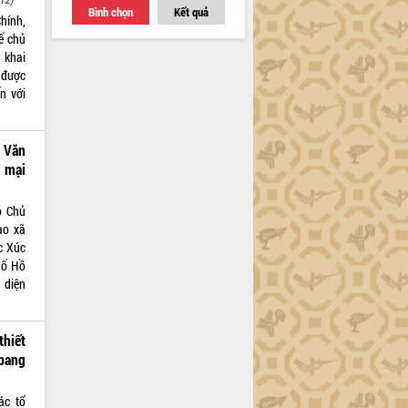
Bình chọn
Kết quả
hính,
ế chủ
 khai
 được
ến với
 Văn
 mại
ó Chủ
ào xã
c Xúc
hố Hồ
 diện
hiết
 bang
ác tổ