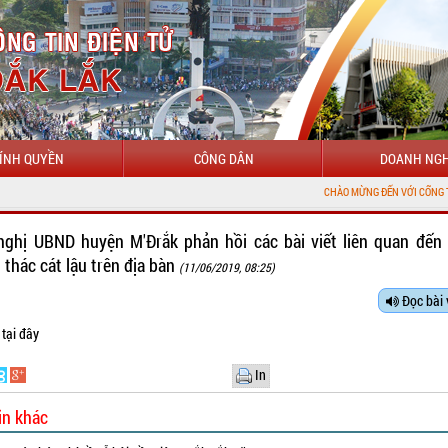
ÍNH QUYỀN
CÔNG DÂN
DOANH NGH
CHÀO MỪNG ĐẾN VỚI CỔNG THÔNG TIN ĐIỆ
nghị UBND huyện M'Đrắk phản hồi các bài viết liên quan đến 
 thác cát lậu trên địa bàn
(11/06/2019, 08:25)
Đọc bài 
t
tại đây
In
in khác