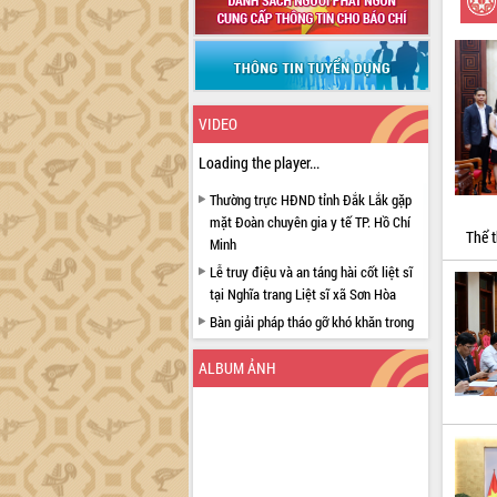
VIDEO
Loading the player...
Thường trực HĐND tỉnh Đắk Lắk gặp
mặt Đoàn chuyên gia y tế TP. Hồ Chí
Thể t
Minh
Lễ truy điệu và an táng hài cốt liệt sĩ
tại Nghĩa trang Liệt sĩ xã Sơn Hòa
Bàn giải pháp tháo gỡ khó khăn trong
xuất khẩu sầu riêng và triển khai quy
định EUDR
ALBUM ẢNH
Thứ trưởng Bộ Nông nghiệp và Môi
trường Nguyễn Hoàng Hiệp khảo sát
vùng trồng và doanh nghiệp đóng gói
sầu riêng tại Đắk Lắk
Trình diễn nghệ thuật chế biến các