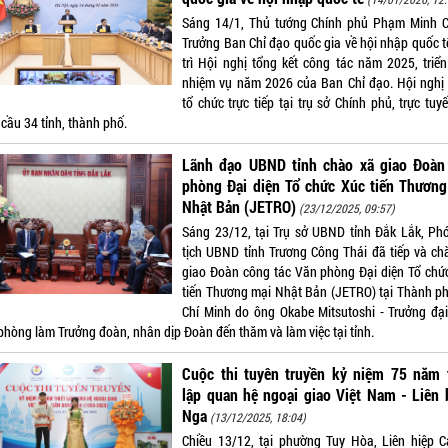
Sáng 14/1, Thủ tướng Chính phủ Phạm Minh C
Trưởng Ban Chỉ đạo quốc gia về hội nhập quốc t
trì Hội nghị tổng kết công tác năm 2025, triển
nhiệm vụ năm 2026 của Ban Chỉ đạo. Hội nghị
tổ chức trực tiếp tại trụ sở Chính phủ, trực tuy
cầu 34 tỉnh, thành phố.
Lãnh đạo UBND tỉnh chào xã giao Đoàn
phòng Đại diện Tổ chức Xúc tiến Thương
Nhật Bản (JETRO)
(23/12/2025, 09:57)
Sáng 23/12, tại Trụ sở UBND tỉnh Đắk Lắk, Ph
tịch UBND tỉnh Trương Công Thái đã tiếp và ch
giao Đoàn công tác Văn phòng Đại diện Tổ chứ
tiến Thương mại Nhật Bản (JETRO) tại Thành p
Chí Minh do ông Okabe Mitsutoshi - Trưởng đại
phòng làm Trưởng đoàn, nhân dịp Đoàn đến thăm và làm việc tại tỉnh.
Cuộc thi tuyên truyền kỷ niệm 75 năm t
lập quan hệ ngoại giao Việt Nam - Liên
Nga
(13/12/2025, 18:04)
Chiều 13/12, tại phường Tuy Hòa, Liên hiệp C