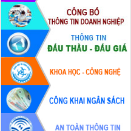
Xây dựng nông thôn mới: Nâng cao đời
sống người dân từ những mô hình thiết
thực
Quyết liệt tháo gỡ vướng mắc, đẩy
nhanh tiến độ các dự án trọng điểm
trong Khu kinh tế Nam Phú Yên
Hòn Yến phát triển du lịch gắn với bảo
tồn biển
Lấy ý kiến điều chỉnh Quy hoạch tỉnh
Đắk Lắk thời kỳ 2021-2030, tầm nhìn
đến năm 2050
Phát động chiến dịch 30 ngày đêm
giải phóng mặt bằng Tuyến đường bộ
ven biển
Đắk Lắk nỗ lực thúc đẩy tăng trưởng
kinh tế từ 10% trở lên trong Quý
II/2026
Đắk Lắk ký kết thỏa thuận hợp tác về
chuyển đổi số giai đoạn 2026 – 2030
với Tập đoàn Bưu chính Viễn thông
Việt Nam