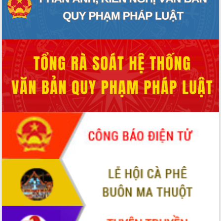
Quy hoạch và Xúc tiến đầu tư tỉnh Đắk
Lắk
Khơi thông điểm nghẽn, đẩy nhanh
giải ngân vốn khắc phục thiên tai
HĐND tỉnh thông qua điều chỉnh Quy
hoạch tỉnh thời kỳ 2021-2030
Hội thảo góp ý hồ sơ điều chỉnh quy
hoạch tỉnh Đắk Lắk thời kỳ 2021-2030,
tầm nhìn đến năm 2050
Nâng cao hiệu quả hoạt động của các
doanh nghiệp nhà nước
Hội nghị triển khai kết nối mạng
truyền số liệu chuyên dùng phục vụ cơ
quan Đảng, Nhà nước
Lễ phát động chuỗi hoạt động chung
tay làm sạch môi trường
Xã Ea Kar bước chuyển mình trong
công tác cải cách hành chính mô hình
mới
UBND tỉnh họp báo định kỳ tháng 4
năm 2026