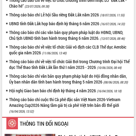
Thông cáo báo chí về việc tổ chức chương trình đêm nhạc DJ "Đắk Lắk -
Chào hè"
(23/07/2026, 09:38)
ĐIỂM TIN VĂN BẢN
Thông cáo báo chí Lễ hội Sầu riêng Đắk Lắk năm 2026
(18/07/2026, 11:55)
QUY HOẠCH - KẾ HOẠCH
UBND tỉnh Đắk Lắk họp báo định kỳ tháng 6 năm 2026
(16/07/2026, 14:33)
Thông cáo báo chí các văn bản quy phạm pháp luật do HĐND, UBND,
Chủ tịch UBND tỉnh ban hành trong tháng 6 năm 2026.
(13/07/2026, 08:46)
Thông cáo báo chí về việc tổ chức Giải vô địch các CLB Thể dục Aerobic
quốc gia năm 2026
(11/06/2026, 13:40)
Thông cáo báo chí về việc tổ chức Giải Bơi trong Chương trình Đại hội Thể
dục Thể thao tỉnh Đắk Lắk lần thứ I năm 2025 - 2026
(10/06/2026, 08:44)
Thông cáo báo chí văn bản quy phạm pháp luật do Hội đồng nhân dân,
Ủy ban nhân dân tỉnh ban hành trong tháng 5 năm 2026
(08/06/2026, 08:20)
Hội nghị Giao ban báo chí định kỳ tháng 4 năm 2026
(16/04/2026, 18:18)
Thông cáo báo chí cuộc thi Cà phê đặc sản Việt Nam 2026-Vietnam
Amazing Cup2026 Nâng tầm giá trị cà phê Việt trên bản đồ thế giới
(16/04/2026, 13:52)
THÔNG TIN ĐỐI NGOẠI