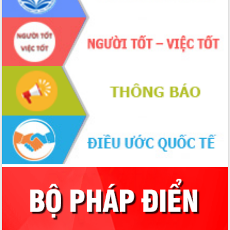
Thứ trưởng Bộ Y tế làm việc với tỉnh
Đắk Lắk về phát triển nhân lực y tế
cho trạm y tế cấp xã
Du lịch Đắk Lắk nâng tầm trải nghiệm
du khách thông qua Hệ thống cơ sở dữ
liệu và Bản đồ số
Tập huấn ứng dụng trí tuệ nhân tạo (AI)
trong thương mại điện tử năm 2026
Đoàn đại biểu Quốc hội tỉnh Đắk Lắk
trao đổi thông tin trước Kỳ họp thứ
nhất, Quốc hội khóa XVI
Quyết liệt cải cách hành chính, khơi
thông nguồn lực phát triển
Nâng cao hiệu lực, hiệu quả HĐND
tỉnh thông qua hiện đại hóa hành chính
Xã Ea Phê gắn cải cách hành chính với
chuyển đổi số
Phó Chủ tịch Thường trực UBND tỉnh
Hồ Thị Nguyên Thảo làm việc tại Trung
tâm Phục vụ hành chính công xã Ea
Phê