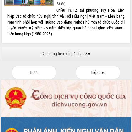
món ăn từ sầu riêng
18:04)
Đắk Lắk công bố Quy hoạch và xúc
Chiều 13/12, tại phường Tuy Hòa, Liên
tiến đầu tư tỉnh
hiệp Các tổ chức hữu nghị tỉnh và Hội Hữu nghị Việt Nam - Liên bang
Nga tỉnh phối hợp với Trường Cao đẳng Nghề Phú Yên tổ chức Cuộc thi
Ngành cá ngừ Đắk Lắk chủ động thích
tuyên truyền Kỷ niệm 75 năm thiết lập quan hệ ngoại giao Việt Nam -
ứng để giữ vững thị trường xuất khẩu
Liên bang Nga (1950-2025).
Diễn đàn Kinh tế tư nhân Việt Nam đột
phá cơ chế - Hợp tác công tư
Đề án 06 tạo bước ngoặt đột phá trong
Các trang trên cổng 1 của 58
cải cách hành chính tỉnh Đắk Lắk
Kết nối tour, đẩy mạnh chuyển đổi số
để phát triển du lịch Đắk Lắk
Trước
Tiếp theo
Khởi động Dự án Đầu tư xây dựng hạ
tầng kỹ thuật Cụm công nghiệp Tân
Tiến
Gặp mặt các cơ quan báo chí nhân Kỷ
niệm 101 năm Ngày Báo chí Cách
mạng Việt Nam
Đắk Lắk sơ kết 4 năm triển khai thực
hiện Đề án 06 của Chính phủ
Họp báo thông tin về Hội nghị Công bố