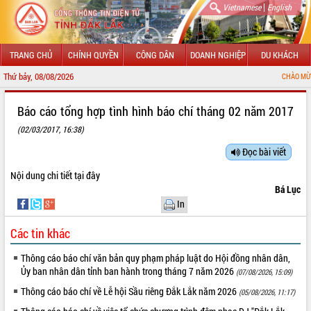
|
Vietnamese
English
TRANG CHỦ
CHÍNH QUYỀN
CÔNG DÂN
DOANH NGHIỆP
DU KHÁCH
Thứ bảy, 08/08/2026
CHÀO MỪNG ĐẾN 
GIỚI THIỆU
Báo cáo tổng hợp tình hình báo chí tháng 02 năm 2017
(02/03/2017, 16:38)
LÃNH ĐẠO UBND TỈNH
Đọc bài viết
TIN TỨC SỰ KIỆN
Nội dung chi tiết
tại đây
SỞ, BAN, NGÀNH
Bá Lục
In
UBND CÁC XÃ, PHƯỜNG
Các tin khác
THÔNG TIN CHỈ ĐẠO ĐIỀU HÀNH
Thông cáo báo chí văn bản quy phạm pháp luật do Hội đồng nhân dân,
Ủy ban nhân dân tỉnh ban hành trong tháng 7 năm 2026
(07/08/2026, 15:09)
HỆ THỐNG VĂN BẢN
Thông cáo báo chí về Lễ hội Sầu riêng Đắk Lắk năm 2026
(05/08/2026, 11:17)
VĂN BẢN HĐND TỈNH