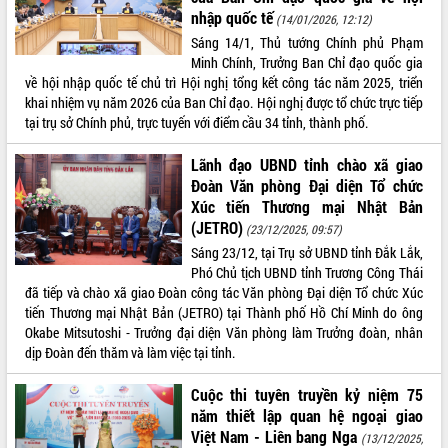
nhập quốc tế
quan trọng
(14/01/2026, 12:12)
Sáng 14/1, Thủ tướng Chính phủ Phạm
Bí thư Tỉnh ủy Lương Nguyễn Minh
Minh Chính, Trưởng Ban Chỉ đạo quốc gia
Triết thăm, tặng quà người có công với
về hội nhập quốc tế chủ trì Hội nghị tổng kết công tác năm 2025, triển
cách mạng
khai nhiệm vụ năm 2026 của Ban Chỉ đạo. Hội nghị được tổ chức trực tiếp
Rà soát, hoàn thiện hệ thống thiết chế
tại trụ sở Chính phủ, trực tuyến với điểm cầu 34 tỉnh, thành phố.
văn hóa, thể thao đáp ứng yêu cầu
LIÊN KẾT WEB
phát triển mới
Lãnh đạo UBND tỉnh chào xã giao
Thường trực HĐND tỉnh Đắk Lắk gặp
Đoàn Văn phòng Đại diện Tổ chức
mặt Đoàn chuyên gia y tế TP. Hồ Chí
Xúc tiến Thương mại Nhật Bản
Minh
THỐNG KÊ TRUY CẬP
(JETRO)
(23/12/2025, 09:57)
Lễ truy điệu và an táng hài cốt liệt sĩ
Sáng 23/12, tại Trụ sở UBND tỉnh Đắk Lắk,
tại Nghĩa trang Liệt sĩ xã Sơn Hòa
Hôm nay:
22731
Phó Chủ tịch UBND tỉnh Trương Công Thái
Bàn giải pháp tháo gỡ khó khăn trong
Tất cả:
66068054
đã tiếp và chào xã giao Đoàn công tác Văn phòng Đại diện Tổ chức Xúc
xuất khẩu sầu riêng và triển khai quy
tiến Thương mại Nhật Bản (JETRO) tại Thành phố Hồ Chí Minh do ông
định EUDR
Okabe Mitsutoshi - Trưởng đại diện Văn phòng làm Trưởng đoàn, nhân
Thứ trưởng Bộ Nông nghiệp và Môi
dịp Đoàn đến thăm và làm việc tại tỉnh.
trường Nguyễn Hoàng Hiệp khảo sát
vùng trồng và doanh nghiệp đóng gói
Cuộc thi tuyên truyền kỷ niệm 75
sầu riêng tại Đắk Lắk
năm thiết lập quan hệ ngoại giao
Trình diễn nghệ thuật chế biến các
Việt Nam - Liên bang Nga
(13/12/2025,