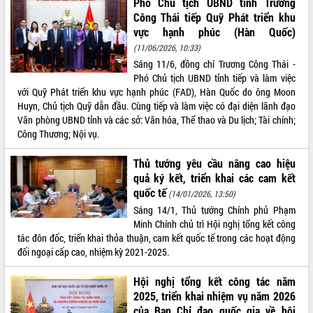
Phó Chủ tịch UBND tỉnh Trương
Công Thái tiếp Quỹ Phát triển khu
VIDEO
vực hạnh phúc (Hàn Quốc)
(11/06/2026, 10:33)
Sáng 11/6, đồng chí Trương Công Thái -
Phó Chủ tịch UBND tỉnh tiếp và làm việc
với Quỹ Phát triển khu vực hạnh phúc (FAD), Hàn Quốc do ông Moon
Huyn, Chủ tịch Quỹ dẫn đầu. Cùng tiếp và làm việc có đại diện lãnh đạo
Văn phòng UBND tỉnh và các sở: Văn hóa, Thể thao và Du lịch; Tài chính;
Công Thương; Nội vụ.
Khám bệnh, cấp phát thuốc miễn phí
Thủ tướng yêu cầu nâng cao hiệu
và tặng quà người dân xã Cư Pui
quả ký kết, triển khai các cam kết
Hội nghị UBND tỉnh Đắk Lắk thường kỳ
quốc tế
(14/01/2026, 13:50)
tháng 7/2026
Sáng 14/1, Thủ tướng Chính phủ Phạm
Lễ truy tặng danh hiệu “Bà Mẹ Việt
Minh Chính chủ trì Hội nghị tổng kết công
Nam Anh hùng” và trao Huân chương
tác đôn đốc, triển khai thỏa thuận, cam kết quốc tế trong các hoạt động
Lao động
đối ngoại cấp cao, nhiệm kỳ 2021-2025.
ALBUM ẢNH
UBND tỉnh Đắk Lắk triển khai nhiệm
vụ 6 tháng cuối năm 2026
Hội nghị tổng kết công tác năm
2025, triển khai nhiệm vụ năm 2026
Kỳ họp thứ Hai, Hội đồng nhân dân
của Ban Chỉ đạo quốc gia về hội
tỉnh khóa XI quyết nghị nhiều nội dung