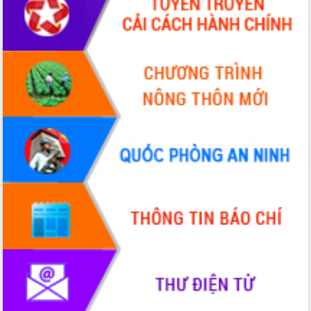
Hội thảo khoa học “Giải pháp thúc đẩy
phát triển nền kinh tế xanh tại tỉnh
Đắk Lắk”
Tăng cường giám sát, đôn đốc thực
hiện nhiệm vụ quản lý tài sản công
hàng tuần
Tháo gỡ những vướng mắc, đẩy mạnh
công tác cải cách thủ tục hành chính
tại Trung tâm Phục vụ hành chính
công tỉnh
Đắk Lắk: Tôn vinh 46 giải pháp tại Hội
thi Sáng tạo Kỹ thuật 2024 - 2025
Đắk Lắk rà soát, điều chỉnh Đề án 190
về phát triển nuôi trồng thủy sản
Phó Chủ tịch UBND tỉnh Đắk Lắk
Trương Công Thái kiểm tra thực địa
Dự án cao tốc Khánh Hòa - Buôn Ma
Thuột
Định vị cà phê Việt Nam như một “di
sản sống” trong dòng chảy toàn cầu