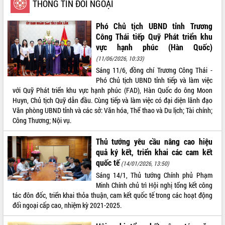
THÔNG TIN ĐỐI NGOẠI
VIDEO
Phó Chủ tịch UBND tỉnh Trương
Loading the player...
Công Thái tiếp Quỹ Phát triển khu
vực hạnh phúc (Hàn Quốc)
Khám bệnh, cấp phát thuốc miễn phí
và tặng quà người dân xã Cư Pui
(11/06/2026, 10:33)
Sáng 11/6, đồng chí Trương Công Thái -
Hội nghị UBND tỉnh Đắk Lắk thường kỳ
Phó Chủ tịch UBND tỉnh tiếp và làm việc
tháng 7/2026
với Quỹ Phát triển khu vực hạnh phúc (FAD), Hàn Quốc do ông Moon
Lễ truy tặng danh hiệu “Bà Mẹ Việt
Huyn, Chủ tịch Quỹ dẫn đầu. Cùng tiếp và làm việc có đại diện lãnh đạo
Nam Anh hùng” và trao Huân chương
Văn phòng UBND tỉnh và các sở: Văn hóa, Thể thao và Du lịch; Tài chính;
Lao động
Công Thương; Nội vụ.
ALBUM ẢNH
UBND tỉnh Đắk Lắk triển khai nhiệm
vụ 6 tháng cuối năm 2026
Thủ tướng yêu cầu nâng cao hiệu
Kỳ họp thứ Hai, Hội đồng nhân dân
quả ký kết, triển khai các cam kết
tỉnh khóa XI quyết nghị nhiều nội dung
quốc tế
(14/01/2026, 13:50)
quan trọng
Sáng 14/1, Thủ tướng Chính phủ Phạm
Bí thư Tỉnh ủy Lương Nguyễn Minh
Minh Chính chủ trì Hội nghị tổng kết công
Triết thăm, tặng quà người có công với
tác đôn đốc, triển khai thỏa thuận, cam kết quốc tế trong các hoạt động
cách mạng
đối ngoại cấp cao, nhiệm kỳ 2021-2025.
Rà soát, hoàn thiện hệ thống thiết chế
văn hóa, thể thao đáp ứng yêu cầu
LIÊN KẾT WEB