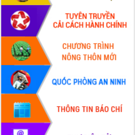
Tháo gỡ những vướng mắc, đẩy mạnh
công tác cải cách thủ tục hành chính
tại Trung tâm Phục vụ hành chính
công tỉnh
Đắk Lắk: Tôn vinh 46 giải pháp tại Hội
thi Sáng tạo Kỹ thuật 2024 - 2025
Đắk Lắk rà soát, điều chỉnh Đề án 190
về phát triển nuôi trồng thủy sản
Phó Chủ tịch UBND tỉnh Đắk Lắk
Trương Công Thái kiểm tra thực địa
Dự án cao tốc Khánh Hòa - Buôn Ma
Thuột
Định vị cà phê Việt Nam như một “di
sản sống” trong dòng chảy toàn cầu
Xây dựng nông thôn mới: Nâng cao đời
sống người dân từ những mô hình thiết
thực
Quyết liệt tháo gỡ vướng mắc, đẩy
nhanh tiến độ các dự án trọng điểm
trong Khu kinh tế Nam Phú Yên