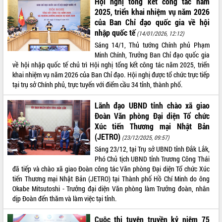
Hội nghị tổng kết công tác năm
phát triển mới
2025, triển khai nhiệm vụ năm 2026
Thường trực HĐND tỉnh Đắk Lắk gặp
của Ban Chỉ đạo quốc gia về hội
mặt Đoàn chuyên gia y tế TP. Hồ Chí
nhập quốc tế
(14/01/2026, 12:12)
Minh
Sáng 14/1, Thủ tướng Chính phủ Phạm
THỐNG KÊ TRUY CẬP
Lễ truy điệu và an táng hài cốt liệt sĩ
Minh Chính, Trưởng Ban Chỉ đạo quốc gia
tại Nghĩa trang Liệt sĩ xã Sơn Hòa
Hôm nay:
10548
về hội nhập quốc tế chủ trì Hội nghị tổng kết công tác năm 2025, triển
khai nhiệm vụ năm 2026 của Ban Chỉ đạo. Hội nghị được tổ chức trực tiếp
Bàn giải pháp tháo gỡ khó khăn trong
Tất cả:
66096216
tại trụ sở Chính phủ, trực tuyến với điểm cầu 34 tỉnh, thành phố.
xuất khẩu sầu riêng và triển khai quy
định EUDR
Lãnh đạo UBND tỉnh chào xã giao
Thứ trưởng Bộ Nông nghiệp và Môi
Đoàn Văn phòng Đại diện Tổ chức
trường Nguyễn Hoàng Hiệp khảo sát
Xúc tiến Thương mại Nhật Bản
vùng trồng và doanh nghiệp đóng gói
(JETRO)
sầu riêng tại Đắk Lắk
(23/12/2025, 09:57)
Sáng 23/12, tại Trụ sở UBND tỉnh Đắk Lắk,
Trình diễn nghệ thuật chế biến các
Phó Chủ tịch UBND tỉnh Trương Công Thái
món ăn từ sầu riêng
đã tiếp và chào xã giao Đoàn công tác Văn phòng Đại diện Tổ chức Xúc
Đắk Lắk công bố Quy hoạch và xúc
tiến Thương mại Nhật Bản (JETRO) tại Thành phố Hồ Chí Minh do ông
tiến đầu tư tỉnh
Okabe Mitsutoshi - Trưởng đại diện Văn phòng làm Trưởng đoàn, nhân
Ngành cá ngừ Đắk Lắk chủ động thích
dịp Đoàn đến thăm và làm việc tại tỉnh.
ứng để giữ vững thị trường xuất khẩu
Diễn đàn Kinh tế tư nhân Việt Nam đột
Cuộc thi tuyên truyền kỷ niệm 75