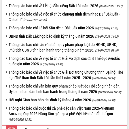
Thông cáo báo chí về Lễ hội Sầu riêng Đắk Lắk năm 2026
(05/08/2026, 11:17)
ĐIỂM TIN VĂN BẢN
Thông cáo báo chí về việc tổ chức chương trình đêm nhạc DJ "Đắk Lắk -
Chào hè"
QUY HOẠCH - KẾ HOẠCH
(23/07/2026, 09:38)
Thông cáo báo chí Lễ hội Sầu riêng Đắk Lắk năm 2026
(18/07/2026, 11:55)
UBND tỉnh Đắk Lắk họp báo định kỳ tháng 6 năm 2026
(16/07/2026, 14:33)
Thông cáo báo chí các văn bản quy phạm pháp luật do HĐND, UBND,
Chủ tịch UBND tỉnh ban hành trong tháng 6 năm 2026.
(13/07/2026, 08:46)
Thông cáo báo chí về việc tổ chức Giải vô địch các CLB Thể dục Aerobic
quốc gia năm 2026
(11/06/2026, 13:40)
Thông cáo báo chí về việc tổ chức Giải Bơi trong Chương trình Đại hội Thể
dục Thể thao tỉnh Đắk Lắk lần thứ I năm 2025 - 2026
(10/06/2026, 08:44)
Thông cáo báo chí văn bản quy phạm pháp luật do Hội đồng nhân dân,
Ủy ban nhân dân tỉnh ban hành trong tháng 5 năm 2026
(08/06/2026, 08:20)
Hội nghị Giao ban báo chí định kỳ tháng 4 năm 2026
(16/04/2026, 18:18)
Thông cáo báo chí cuộc thi Cà phê đặc sản Việt Nam 2026-Vietnam
Amazing Cup2026 Nâng tầm giá trị cà phê Việt trên bản đồ thế giới
(16/04/2026, 13:52)