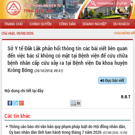
|
Vietnamese
English
TRANG CHỦ
CHÍNH QUYỀN
CÔNG DÂN
DOANH NGHIỆP
DU KHÁCH
Chủ nhật, 09/08/2026
CHÀO MỪNG ĐẾN VỚI CỔNG
GIỚI THIỆU
Sở Y tế Đắk Lắk phản hổi thông tin các bài viết liên quan
đến việc bác sĩ không có mặt tại Bệnh viện để cứu chữa
LÃNH ĐẠO UBND TỈNH
bệnh nhân cấp cứu xảy ra tại Bệnh viện Đa khoa huyện
Krông Bông
TIN TỨC SỰ KIỆN
(25/10/2018, 09:51)
Đọc bài viết
SỞ, BAN, NGÀNH
Nội dung chi tiết
tại đây
UBND CÁC XÃ, PHƯỜNG
B.B.T
In
THÔNG TIN CHỈ ĐẠO ĐIỀU HÀNH
Các tin khác
HỆ THỐNG VĂN BẢN
Thông cáo báo chí văn bản quy phạm pháp luật do Hội đồng nhân dân,
VĂN BẢN HĐND TỈNH
Ủy ban nhân dân tỉnh ban hành trong tháng 7 năm 2026
(07/08/2026, 15:09)