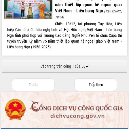
phá cơ chế - Hợp tác công tư
năm thiết lập quan hệ ngoại giao
Đề án 06 tạo bước ngoặt đột phá trong
Việt Nam - Liên bang Nga
(13/12/2025,
cải cách hành chính tỉnh Đắk Lắk
18:04)
Kết nối tour, đẩy mạnh chuyển đổi số
Chiều 13/12, tại phường Tuy Hòa, Liên
để phát triển du lịch Đắk Lắk
hiệp Các tổ chức hữu nghị tỉnh và Hội Hữu nghị Việt Nam - Liên bang
Nga tỉnh phối hợp với Trường Cao đẳng Nghề Phú Yên tổ chức Cuộc thi
Khởi động Dự án Đầu tư xây dựng hạ
tuyên truyền Kỷ niệm 75 năm thiết lập quan hệ ngoại giao Việt Nam -
tầng kỹ thuật Cụm công nghiệp Tân
Liên bang Nga (1950-2025).
Tiến
Gặp mặt các cơ quan báo chí nhân Kỷ
niệm 101 năm Ngày Báo chí Cách
Các trang trên cổng 1 của 58
mạng Việt Nam
Đắk Lắk sơ kết 4 năm triển khai thực
hiện Đề án 06 của Chính phủ
Trước
Tiếp theo
Họp báo thông tin về Hội nghị Công bố
Quy hoạch và Xúc tiến đầu tư tỉnh Đắk
Lắk
Khơi thông điểm nghẽn, đẩy nhanh
giải ngân vốn khắc phục thiên tai
HĐND tỉnh thông qua điều chỉnh Quy
hoạch tỉnh thời kỳ 2021-2030