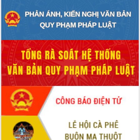
Hội thảo góp ý hồ sơ điều chỉnh quy
hoạch tỉnh Đắk Lắk thời kỳ 2021-2030,
tầm nhìn đến năm 2050
Nâng cao hiệu quả hoạt động của các
doanh nghiệp nhà nước
Hội nghị triển khai kết nối mạng
truyền số liệu chuyên dùng phục vụ cơ
quan Đảng, Nhà nước
Lễ phát động chuỗi hoạt động chung
tay làm sạch môi trường
Xã Ea Kar bước chuyển mình trong
công tác cải cách hành chính mô hình
mới
UBND tỉnh họp báo định kỳ tháng 4
năm 2026
Hội thảo khoa học “Giải pháp thúc đẩy
phát triển nền kinh tế xanh tại tỉnh
Đắk Lắk”
Tăng cường giám sát, đôn đốc thực
hiện nhiệm vụ quản lý tài sản công
hàng tuần