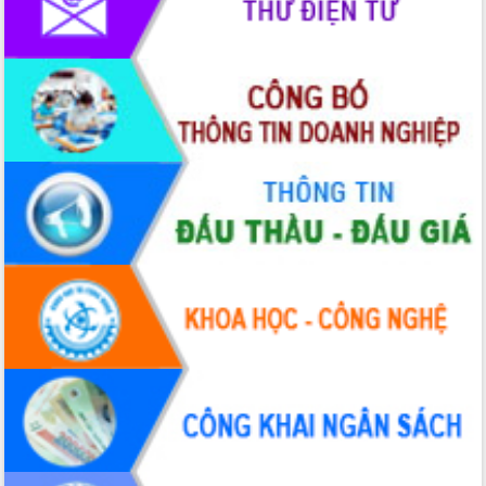
Hòn Yến phát triển du lịch gắn với bảo
tồn biển
Lấy ý kiến điều chỉnh Quy hoạch tỉnh
Đắk Lắk thời kỳ 2021-2030, tầm nhìn
đến năm 2050
Phát động chiến dịch 30 ngày đêm
giải phóng mặt bằng Tuyến đường bộ
ven biển
Đắk Lắk nỗ lực thúc đẩy tăng trưởng
kinh tế từ 10% trở lên trong Quý
II/2026
Đắk Lắk ký kết thỏa thuận hợp tác về
chuyển đổi số giai đoạn 2026 – 2030
với Tập đoàn Bưu chính Viễn thông
Việt Nam
Thứ trưởng Bộ Y tế làm việc với tỉnh
Đắk Lắk về phát triển nhân lực y tế
cho trạm y tế cấp xã
Du lịch Đắk Lắk nâng tầm trải nghiệm
du khách thông qua Hệ thống cơ sở dữ
liệu và Bản đồ số