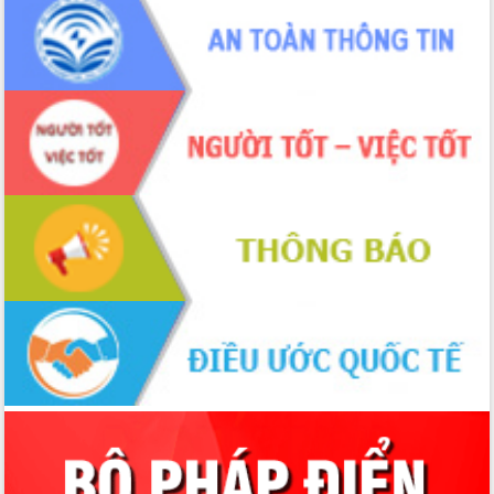
Tập huấn ứng dụng trí tuệ nhân tạo (AI)
trong thương mại điện tử năm 2026
Đoàn đại biểu Quốc hội tỉnh Đắk Lắk
trao đổi thông tin trước Kỳ họp thứ
nhất, Quốc hội khóa XVI
Quyết liệt cải cách hành chính, khơi
thông nguồn lực phát triển
Nâng cao hiệu lực, hiệu quả HĐND
tỉnh thông qua hiện đại hóa hành chính
Xã Ea Phê gắn cải cách hành chính với
chuyển đổi số
Phó Chủ tịch Thường trực UBND tỉnh
Hồ Thị Nguyên Thảo làm việc tại Trung
tâm Phục vụ hành chính công xã Ea
Phê
Xây dựng nền hành chính số đồng
hành cùng nông dân dân, doanh nghiệp
Giai đoạn 2026-2030, Đắk Lắk phấn
đấu có 77% xã đạt chuẩn nông thôn
mới