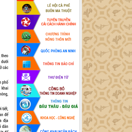
; theo
 dưới
 ở các
h phố
n khai
 nóng,
 tiết,
àn để
a địa
i dân