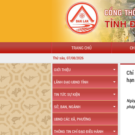
TRANG CHỦ
CH
Thứ sáu, 07/08/2026
GIỚI THIỆU
Chỉ
hạn
LÃNH ĐẠO UBND TỈNH
TIN TỨC SỰ KIỆN
Ngày
pháp
SỞ, BAN, NGÀNH
UBND CÁC XÃ, PHƯỜNG
THÔNG TIN CHỈ ĐẠO ĐIỀU HÀNH