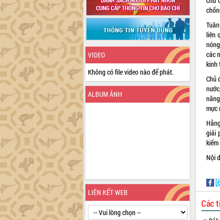
chủ đ
chốn
Tuân
liên 
nóng
các n
VIDEO
kinh 
Không có file video nào để phát.
Chủ 
nước
ALBUM ẢNH
năng 
mực 
Hằng
giải
kiếm
Nội 
LIÊN KẾT WEB
Các t