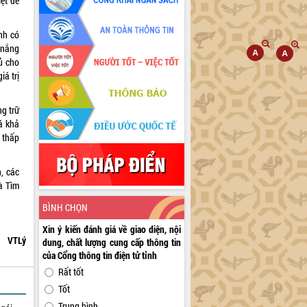
iệt để
nh có
g nắng
ủ cho
iá trị
g trữ
á khả
ạ thấp
, các
à Tìm
BÌNH CHỌN
Xin ý kiến đánh giá về giao diện, nội
VTLý
dung, chất lượng cung cấp thông tin
của Cổng thông tin điện tử tỉnh
Rất tốt
Tốt
Trung bình