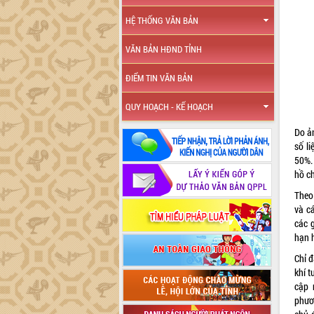
HỆ THỐNG VĂN BẢN
VĂN BẢN HĐND TỈNH
ĐIỂM TIN VĂN BẢN
QUY HOẠCH - KẾ HOẠCH
Do ản
số li
50%. 
hồ c
Theo
và cá
các g
hạn 
Chỉ đ
khí 
cập 
phươ