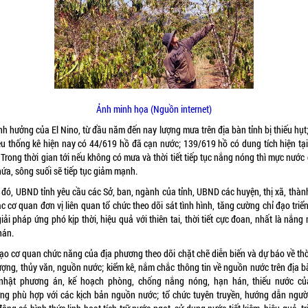
Ảnh minh họa (Nguồn internet)
h hưởng của El Nino, từ đầu năm đến nay lượng mưa trên địa bàn tỉnh bị thiếu hụt
ệu thống kê hiện nay có 44/619 hồ đã cạn nước; 139/619 hồ có dung tích hiện tại
Trong thời gian tới nếu không có mưa và thời tiết tiếp tục nắng nóng thì mực nước
hứa, sông suối sẽ tiếp tục giảm mạnh.
 đó, UBND tỉnh yêu cầu các Sở, ban, ngành của tỉnh, UBND các huyện, thị xã, thàn
c cơ quan đơn vị liên quan tổ chức theo dõi sát tình hình, tăng cường chỉ đạo triể
iải pháp ứng phó kịp thời, hiệu quả với thiên tai, thời tiết cực đoan, nhất là nắng
hán.
ạo cơ quan chức năng của địa phương theo dõi chặt chẽ diễn biến và dự báo về thời
tượng, thủy văn, nguồn nước; kiểm kê, nắm chắc thông tin về nguồn nước trên địa b
nhật phương án, kế hoạch phòng, chống nắng nóng, hạn hán, thiếu nước củ
ng phù hợp với các kịch bản nguồn nước; tổ chức tuyên truyền, hướng dẫn ngườ