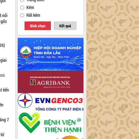
 gói
Kém
Rất kém
t nối
n gốc
Bình chọn
Kết quả
26)
giai
026,
t tiến
iên
háng 7
 tử