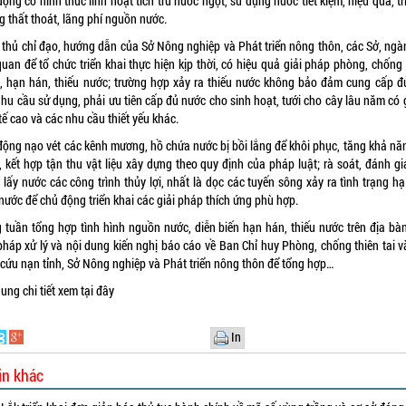
ộng có hình thức linh hoạt tích trữ nước ngọt, sử dụng nước tiết kiệm, hiệu quả, tr
g thất thoát, lãng phí nguồn nước.
 thủ chỉ đạo, hướng dẫn của Sở Nông nghiệp và Phát triển nông thôn, các Sở, ngà
quan để tổ chức triển khai thực hiện kịp thời, có hiệu quả giải pháp phòng, chốn
, hạn hán, thiếu nước; trường hợp xảy ra thiếu nước không bảo đảm cung cấp đ
hu cầu sử dụng, phải ưu tiên cấp đủ nước cho sinh hoạt, tưới cho cây lâu năm có g
tế cao và các nhu cầu thiết yếu khác.
động nạo vét các kênh mương, hồ chứa nước bị bồi lắng để khôi phục, tăng khả năn
, kết hợp tận thu vật liệu xây dựng theo quy định của pháp luật; rà soát, đánh gi
lấy nước các công trình thủy lợi, nhất là dọc các tuyến sông xảy ra tình trạng h
nước để chủ động triển khai các giải pháp thích ứng phù hợp.
 tuần tổng hợp tình hình nguồn nước, diễn biến hạn hán, thiếu nước trên địa bàn
 pháp xử lý và nội dung kiến nghị báo cáo về Ban Chỉ huy Phòng, chống thiên tai v
 cứu nạn tỉnh, Sở Nông nghiệp và Phát triển nông thôn để tổng hợp…
dung chi tiết xem
tại đây
In
in khác