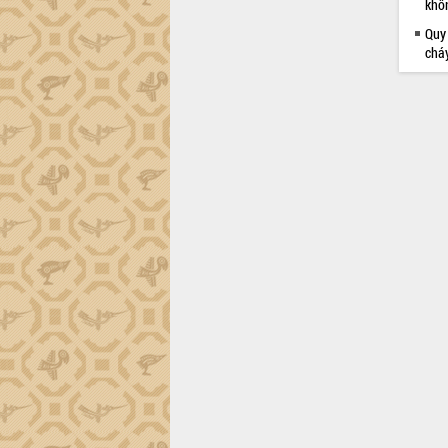
khô
Quy
chá