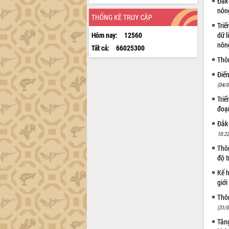
Đắk 
nôn
THỐNG KÊ TRUY CẬP
Triể
Hôm nay:
12560
dữ l
nông
Tất cả:
66025300
Thô
Điể
(04/0
Triể
đoạ
Đắk
10:22
Thôn
độ t
Kế h
giới
Thôn
(31/0
Tăng