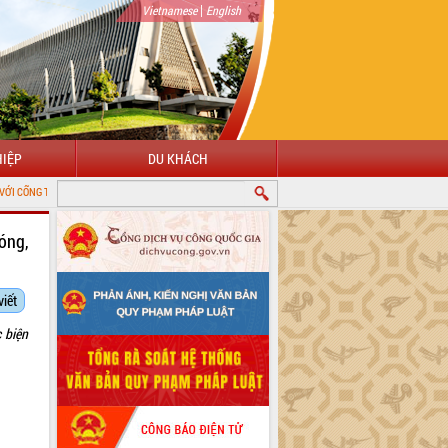
|
Vietnamese
English
IỆP
DU KHÁCH
G TIN ĐIỆN TỬ TỈNH ĐẮK LẮK
óng,
viết
 biện