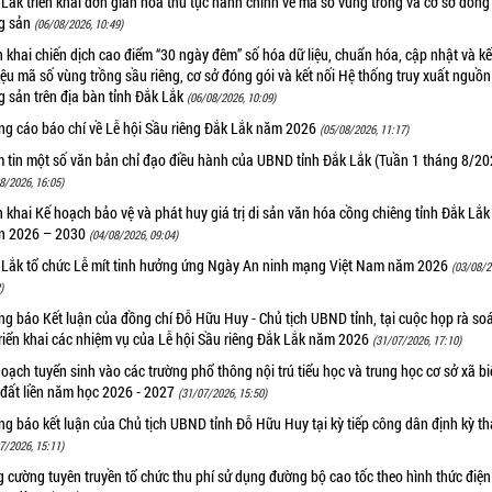
Lắk triển khai đơn giản hóa thủ tục hành chính về mã số vùng trồng và cơ sở đóng
g sản
(06/08/2026, 10:49)
n khai chiến dịch cao điểm “30 ngày đêm” số hóa dữ liệu, chuẩn hóa, cập nhật và kế
iệu mã số vùng trồng sầu riêng, cơ sở đóng gói và kết nối Hệ thống truy xuất nguồ
 sản trên địa bàn tỉnh Đắk Lắk
(06/08/2026, 10:09)
ng cáo báo chí về Lễ hội Sầu riêng Đắk Lắk năm 2026
(05/08/2026, 11:17)
m tin một số văn bản chỉ đạo điều hành của UBND tỉnh Đắk Lắk (Tuần 1 tháng 8/20
8/2026, 16:05)
n khai Kế hoạch bảo vệ và phát huy giá trị di sản văn hóa cồng chiêng tỉnh Đắk Lắk 
n 2026 – 2030
(04/08/2026, 09:04)
 Lắk tổ chức Lễ mít tinh hưởng ứng Ngày An ninh mạng Việt Nam năm 2026
(03/08/2
)
g báo Kết luận của đồng chí Đỗ Hữu Huy - Chủ tịch UBND tỉnh, tại cuộc họp rà soá
riển khai các nhiệm vụ của Lễ hội Sầu riêng Đắk Lắk năm 2026
(31/07/2026, 17:10)
oạch tuyển sinh vào các trường phổ thông nội trú tiểu học và trung học cơ sở xã b
 đất liền năm học 2026 - 2027
(31/07/2026, 15:50)
g báo kết luận của Chủ tịch UBND tỉnh Đỗ Hữu Huy tại kỳ tiếp công dân định kỳ t
7/2026, 15:11)
 cường tuyên truyền tổ chức thu phí sử dụng đường bộ cao tốc theo hình thức điện