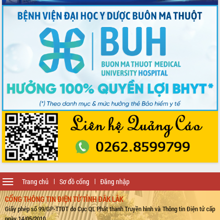
Toggle
Trang chủ
Sơ đồ cổng
Đăng nhập
navigation
CỔNG THÔNG TIN ĐIỆN TỬ TỈNH ĐẮK LẮK
Giấy phép số 99/GP-TTĐT do Cục QL Phát thanh Truyền hình và Thông tin Điện tử cấp
ngày 14/05/2010