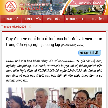
|
Vietnamese
English
TRANG CHỦ
CHÍNH QUYỀN
CÔNG DÂN
DOANH NGHIỆP
DU KHÁCH
Thứ sáu, 07/08/2026
CHÀO MỪNG ĐẾ
GIỚI THIỆU
Quy định về nghỉ hưu ở tuổi cao hơn đối với viên chức
trong đơn vị sự nghiệp công lập
(08/08/2022, 15:57)
LÃNH ĐẠO UBND TỈNH
Đọc bài viết
TIN TỨC SỰ KIỆN
UBND tỉnh vừa ban hành Công văn số 6558/UBND-TH, gửi các Sở, ban,
SỞ, BAN, NGÀNH
ngành; Văn phòng UBND tỉnh; UBND các huyện, thị xã, thành phố về việc
thực hiện Nghị định số 50/2022/NĐ-CP ngày 02/8/2022 của Chính phủ
UBND CÁC XÃ, PHƯỜNG
quy định về nghỉ hưu ở tuổi cao hơn đối với viên chức trong đơn vị sự
nghiệp công lập.
THÔNG TIN CHỈ ĐẠO ĐIỀU HÀNH
HỆ THỐNG VĂN BẢN
VĂN BẢN HĐND TỈNH