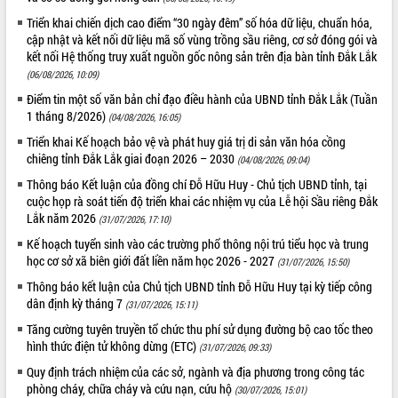
Triển khai chiến dịch cao điểm “30 ngày đêm” số hóa dữ liệu, chuẩn hóa,
VIDEO
cập nhật và kết nối dữ liệu mã số vùng trồng sầu riêng, cơ sở đóng gói và
Không có file video nào để phát.
kết nối Hệ thống truy xuất nguồn gốc nông sản trên địa bàn tỉnh Đắk Lắk
(06/08/2026, 10:09)
ALBUM ẢNH
Điểm tin một số văn bản chỉ đạo điều hành của UBND tỉnh Đắk Lắk (Tuần
1 tháng 8/2026)
(04/08/2026, 16:05)
Triển khai Kế hoạch bảo vệ và phát huy giá trị di sản văn hóa cồng
chiêng tỉnh Đắk Lắk giai đoạn 2026 – 2030
(04/08/2026, 09:04)
Thông báo Kết luận của đồng chí Đỗ Hữu Huy - Chủ tịch UBND tỉnh, tại
cuộc họp rà soát tiến độ triển khai các nhiệm vụ của Lễ hội Sầu riêng Đắk
Lắk năm 2026
(31/07/2026, 17:10)
Kế hoạch tuyển sinh vào các trường phổ thông nội trú tiểu học và trung
học cơ sở xã biên giới đất liền năm học 2026 - 2027
(31/07/2026, 15:50)
LIÊN KẾT WEB
Thông báo kết luận của Chủ tịch UBND tỉnh Đỗ Hữu Huy tại kỳ tiếp công
dân định kỳ tháng 7
(31/07/2026, 15:11)
Tăng cường tuyên truyền tổ chức thu phí sử dụng đường bộ cao tốc theo
hình thức điện tử không dừng (ETC)
(31/07/2026, 09:33)
THỐNG KÊ TRUY CẬP
Quy định trách nhiệm của các sở, ngành và địa phương trong công tác
phòng cháy, chữa cháy và cứu nạn, cứu hộ
Hôm nay:
10128
(30/07/2026, 15:01)