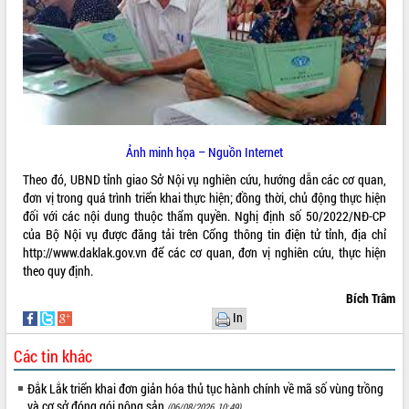
ĐIỂM TIN VĂN BẢN
QUY HOẠCH - KẾ HOẠCH
Ảnh minh họa – Nguồn Internet
Theo đó, UBND tỉnh giao Sở Nội vụ nghiên cứu, hướng dẫn các cơ quan,
đơn vị trong quá trình triển khai thực hiện; đồng thời, chủ động thực hiện
đối với các nội dung thuộc thẩm quyền. Nghị định số 50/2022/NĐ-CP
của Bộ Nội vụ được đăng tải trên Cổng thông tin điện tử tỉnh, địa chỉ
http://www.daklak.gov.vn
để các cơ quan, đơn vị nghiên cứu, thực hiện
theo quy định.
Bích Trâm
In
Các tin khác
Đắk Lắk triển khai đơn giản hóa thủ tục hành chính về mã số vùng trồng
và cơ sở đóng gói nông sản
(06/08/2026, 10:49)