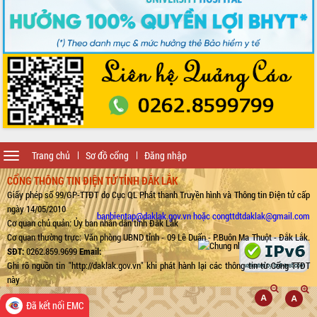
Toggle
Trang chủ
Sơ đồ cổng
Đăng nhập
navigation
CỔNG THÔNG TIN ĐIỆN TỬ TỈNH ĐẮK LẮK
Giấy phép số 99/GP-TTĐT do Cục QL Phát thanh Truyền hình và Thông tin Điện tử cấp
ngày 14/05/2010
banbientap@daklak.gov.vn hoặc congttdtdaklak@gmail.com
Cơ quan chủ quản: Ủy ban nhân dân tỉnh Đắk Lắk
Cơ quan thường trực: Văn phòng UBND tỉnh - 09 Lê Duẩn - P.Buôn Ma Thuột - Đắk Lắk.
SĐT:
0262.859.9699
Email:
Ghi rõ nguồn tin "http://daklak.gov.vn" khi phát hành lại các thông tin từ Cổng TTĐT
này
Đã kết nối EMC