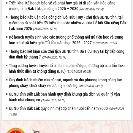
Triển khai Kế hoạch bảo vệ và phát huy giá trị di sản văn hóa cồng
Tất cả:
66075293
chiêng tỉnh Đắk Lắk giai đoạn 2026 – 2030
(04/08/2026, 09:04)
Thông báo Kết luận của đồng chí Đỗ Hữu Huy - Chủ tịch UBND tỉnh, tại
cuộc họp rà soát tiến độ triển khai các nhiệm vụ của Lễ hội Sầu riêng Đắk
Lắk năm 2026
(31/07/2026, 17:10)
Kế hoạch tuyển sinh vào các trường phổ thông nội trú tiểu học và trung
học cơ sở xã biên giới đất liền năm học 2026 - 2027
(31/07/2026, 15:50)
Thông báo kết luận của Chủ tịch UBND tỉnh Đỗ Hữu Huy tại kỳ tiếp công
dân định kỳ tháng 7
(31/07/2026, 15:11)
Tăng cường tuyên truyền tổ chức thu phí sử dụng đường bộ cao tốc theo
hình thức điện tử không dừng (ETC)
(31/07/2026, 09:33)
Quy định trách nhiệm của các sở, ngành và địa phương trong công tác
phòng cháy, chữa cháy và cứu nạn, cứu hộ
(30/07/2026, 15:01)
UBND tỉnh Đắk Lắk ban hành quy định khung giá dịch vụ quản lý vận
hành nhà chung cư
(30/07/2026, 14:16)
UBND tỉnh Đắk Lắk quy định mật độ chăn nuôi đến năm 2030
(30/07/2026,
14:02)