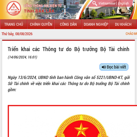
|
Vietnamese
English
TRANG CHỦ
CHÍNH QUYỀN
CÔNG DÂN
DOANH NGHIỆP
DU KHÁCH
Thứ bảy, 08/08/2026
CHÀO MỪNG ĐẾN VỚI C
GIỚI THIỆU
Triển khai các Thông tư do Bộ trưởng Bộ Tài chính
(14/06/2024, 16:01)
LÃNH ĐẠO UBND TỈNH
Đọc bài viết
TIN TỨC SỰ KIỆN
Ngày 13/6/2024, UBND tỉnh ban hành Công văn số 5221/UBND-KT, gửi
SỞ, BAN, NGÀNH
Sở Tài chính về việc triển khai các Thông tư do Bộ trưởng Bộ Tài chính
gồm:
UBND CÁC XÃ, PHƯỜNG
THÔNG TIN CHỈ ĐẠO ĐIỀU HÀNH
HỆ THỐNG VĂN BẢN
VĂN BẢN HĐND TỈNH