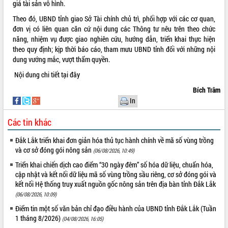
giá tài sản vô hình.
VIDEO
Theo đó, UBND tỉnh giao Sở Tài chính chủ trì, phối hợp với các cơ quan,
đơn vị có liên quan căn cứ nội dung các Thông tư nêu trên theo chức
Không có file video nào để phát.
năng, nhiệm vụ được giao nghiên cứu, hướng dẫn, triển khai thực hiện
theo quy định; kịp thời báo cáo, tham mưu UBND tỉnh đối với những nội
ALBUM ẢNH
dung vướng mắc, vượt thẩm quyền.
Nội dung chi tiết
tại đây
Bích Trâm
In
Các tin khác
Đắk Lắk triển khai đơn giản hóa thủ tục hành chính về mã số vùng trồng
và cơ sở đóng gói nông sản
(06/08/2026, 10:49)
LIÊN KẾT WEB
Triển khai chiến dịch cao điểm “30 ngày đêm” số hóa dữ liệu, chuẩn hóa,
cập nhật và kết nối dữ liệu mã số vùng trồng sầu riêng, cơ sở đóng gói và
kết nối Hệ thống truy xuất nguồn gốc nông sản trên địa bàn tỉnh Đắk Lắk
(06/08/2026, 10:09)
THỐNG KÊ TRUY CẬP
Điểm tin một số văn bản chỉ đạo điều hành của UBND tỉnh Đắk Lắk (Tuần
1 tháng 8/2026)
(04/08/2026, 16:05)
Hôm nay:
29970