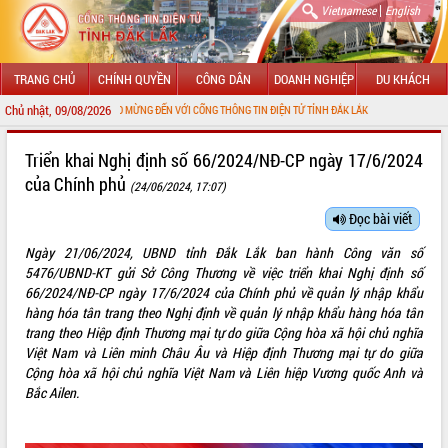
|
Vietnamese
English
TRANG CHỦ
CHÍNH QUYỀN
CÔNG DÂN
DOANH NGHIỆP
DU KHÁCH
Chủ nhật, 09/08/2026
CHÀO MỪNG ĐẾN VỚI CỔNG THÔNG TIN ĐIỆN TỬ TỈNH ĐẮK LẮK
GIỚI THIỆU
Triển khai Nghị định số 66/2024/NĐ-CP ngày 17/6/2024
của Chính phủ
(24/06/2024, 17:07)
LÃNH ĐẠO UBND TỈNH
Đọc bài viết
TIN TỨC SỰ KIỆN
Ngày 21/06/2024, UBND tỉnh Đắk Lắk ban hành Công văn số
SỞ, BAN, NGÀNH
5476/UBND-KT gửi Sở Công Thương về việc triển khai Nghị định số
66/2024/NĐ-CP ngày 17/6/2024 của Chính phủ về quản lý nhập khẩu
UBND CÁC XÃ, PHƯỜNG
hàng hóa tân trang theo Nghị định về quản lý nhập khẩu hàng hóa tân
trang theo Hiệp định Thương mại tự do giữa Cộng hòa xã hội chủ nghĩa
Việt Nam và Liên minh Châu Âu và Hiệp định Thương mại tự do giữa
THÔNG TIN CHỈ ĐẠO ĐIỀU HÀNH
Cộng hòa xã hội chủ nghĩa Việt Nam và Liên hiệp Vương quốc Anh và
Bắc Ailen.
HỆ THỐNG VĂN BẢN
VĂN BẢN HĐND TỈNH