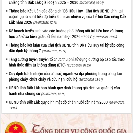
chiêng tỉnh Đắk Lắk giai đoạn 2026 – 2030
(04/08/2026, 09:04)
Tất cả:
66102330
Thông báo Kết luận của đồng chí Đỗ Hữu Huy - Chủ tịch UBND tỉnh, tại
cuộc họp rà soát tiến độ triển khai các nhiệm vụ của Lễ hội Sầu riêng Đắk
Lắk năm 2026
(31/07/2026, 17:10)
Kế hoạch tuyển sinh vào các trường phổ thông nội trú tiểu học và trung
học cơ sở xã biên giới đất liền năm học 2026 - 2027
(31/07/2026, 15:50)
Thông báo kết luận của Chủ tịch UBND tỉnh Đỗ Hữu Huy tại kỳ tiếp công
dân định kỳ tháng 7
(31/07/2026, 15:11)
Tăng cường tuyên truyền tổ chức thu phí sử dụng đường bộ cao tốc theo
hình thức điện tử không dừng (ETC)
(31/07/2026, 09:33)
Quy định trách nhiệm của các sở, ngành và địa phương trong công tác
phòng cháy, chữa cháy và cứu nạn, cứu hộ
(30/07/2026, 15:01)
UBND tỉnh Đắk Lắk ban hành quy định khung giá dịch vụ quản lý vận
hành nhà chung cư
(30/07/2026, 14:16)
UBND tỉnh Đắk Lắk quy định mật độ chăn nuôi đến năm 2030
(30/07/2026,
14:02)