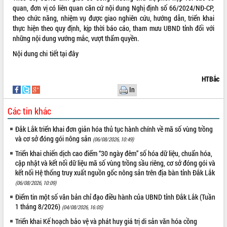
quan, đơn vị có liên quan căn cứ nội dung Nghị định số 66/2024/NĐ-CP,
VIDEO
theo chức năng, nhiệm vụ được giao nghiên cứu, hướng dẫn, triển khai
thực hiện theo quy định, kịp thời báo cáo, tham mưu UBND tỉnh đối với
Không có file video nào để phát.
những nội dung vướng mắc, vượt thẩm quyền.
Nội dung chi tiết
tại đây
ALBUM ẢNH
HTBắc
In
Các tin khác
Đắk Lắk triển khai đơn giản hóa thủ tục hành chính về mã số vùng trồng
và cơ sở đóng gói nông sản
(06/08/2026, 10:49)
Triển khai chiến dịch cao điểm “30 ngày đêm” số hóa dữ liệu, chuẩn hóa,
LIÊN KẾT WEB
cập nhật và kết nối dữ liệu mã số vùng trồng sầu riêng, cơ sở đóng gói và
kết nối Hệ thống truy xuất nguồn gốc nông sản trên địa bàn tỉnh Đắk Lắk
(06/08/2026, 10:09)
Điểm tin một số văn bản chỉ đạo điều hành của UBND tỉnh Đắk Lắk (Tuần
THỐNG KÊ TRUY CẬP
1 tháng 8/2026)
(04/08/2026, 16:05)
Triển khai Kế hoạch bảo vệ và phát huy giá trị di sản văn hóa cồng
Hôm nay:
16662