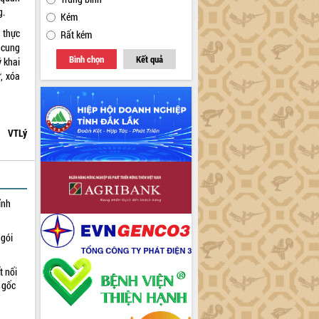
g.
Kém
 thực
Rất kém
c cung
Bình chọn
Kết quả
ý khai
ử, xóa
VTLý
ỉnh
 gói
t nối
n gốc