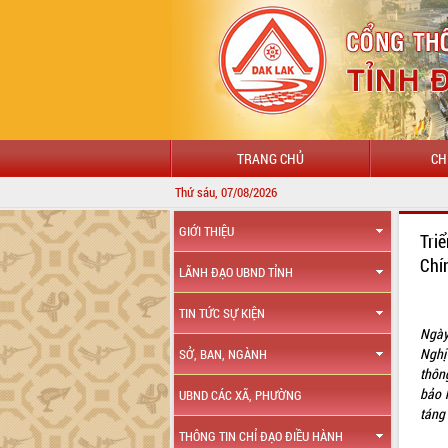
TRANG CHỦ
CH
Thứ sáu, 07/08/2026
GIỚI THIỆU
Tri
Chí
LÃNH ĐẠO UBND TỈNH
TIN TỨC SỰ KIỆN
Ngày
Nghị
SỞ, BAN, NGÀNH
thôn
bảo h
UBND CÁC XÃ, PHƯỜNG
táng 
THÔNG TIN CHỈ ĐẠO ĐIỀU HÀNH