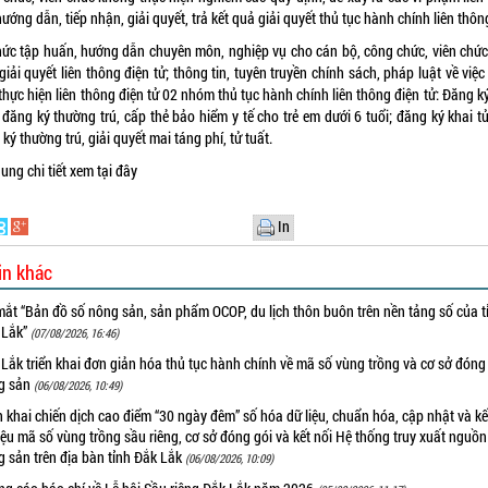
ướng dẫn, tiếp nhận, giải quyết, trả kết quả giải quyết thủ tục hành chính liên thôn
hức tập huấn, hướng dẫn chuyên môn, nghiệp vụ cho cán bộ, công chức, viên chức
giải quyết liên thông điện tử; thông tin, tuyên truyền chính sách, pháp luật về việ
thực hiện liên thông điện tử 02 nhóm thủ tục hành chính liên thông điện tử: Đăng k
 đăng ký thường trú, cấp thẻ bảo hiểm y tế cho trẻ em dưới 6 tuổi; đăng ký khai t
ký thường trú, giải quyết mai táng phí, tử tuất.
dung chi tiết xem
tại đây
In
in khác
ắt “Bản đồ số nông sản, sản phẩm OCOP, du lịch thôn buôn trên nền tảng số của t
 Lắk”
(07/08/2026, 16:46)
Lắk triển khai đơn giản hóa thủ tục hành chính về mã số vùng trồng và cơ sở đóng
g sản
(06/08/2026, 10:49)
n khai chiến dịch cao điểm “30 ngày đêm” số hóa dữ liệu, chuẩn hóa, cập nhật và kế
iệu mã số vùng trồng sầu riêng, cơ sở đóng gói và kết nối Hệ thống truy xuất nguồ
 sản trên địa bàn tỉnh Đắk Lắk
(06/08/2026, 10:09)