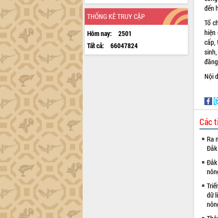
đến h
THỐNG KÊ TRUY CẬP
Tổ c
hiện 
Hôm nay:
2501
cấp, 
Tất cả:
66047824
sinh,
đăng 
Nội 
Các t
Ra m
Đắk
Đắk 
nôn
Triể
dữ l
nông