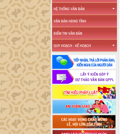
HỆ THỐNG VĂN BẢN
VĂN BẢN HĐND TỈNH
ĐIỂM TIN VĂN BẢN
QUY HOẠCH - KẾ HOẠCH