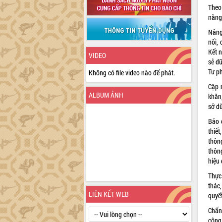
Theo
năng
Nâng
nối,
Kết n
VIDEO
sẻ d
Tư p
Không có file video nào để phát.
Cập n
ALBUM ẢNH
khăn
sở d
Bảo 
thiế
thôn
thôn
hiệu 
Thực 
thác,
LIÊN KẾT WEB
quyết
Chấn
công