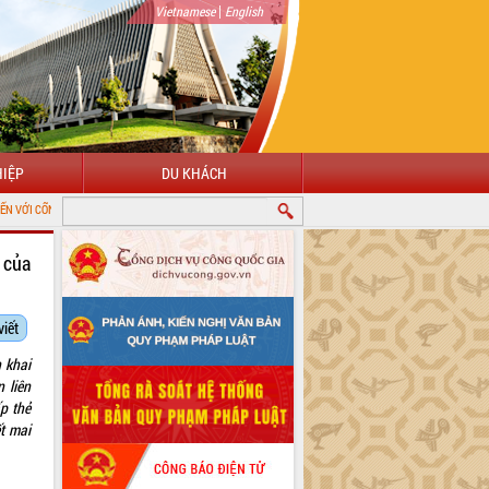
|
Vietnamese
English
IỆP
DU KHÁCH
ÔNG TIN ĐIỆN TỬ TỈNH ĐẮK LẮK
 của
viết
 khai
 liên
p thẻ
ết mai