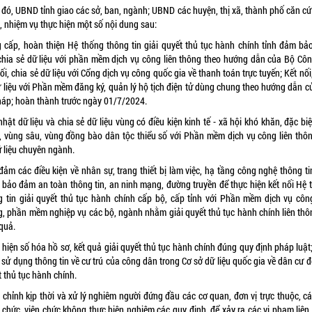
 đó, UBND tỉnh giao các sở, ban, ngành; UBND các huyện, thị xã, thành phố căn cứ
, nhiệm vụ thực hiện một số nội dung sau:
 cấp, hoàn thiện Hệ thống thông tin giải quyết thủ tục hành chính tỉnh đảm bảo
 chia sẻ dữ liệu với phần mềm dịch vụ công liên thông theo hướng dẫn của Bộ Côn
ối, chia sẻ dữ liệu với Cổng dịch vụ công quốc gia về thanh toán trực tuyến; Kết nối
ữ liệu với Phần mềm đăng ký, quản lý hộ tịch điện tử dùng chung theo hướng dẫn c
háp; hoàn thành trước ngày 01/7/2024.
hật dữ liệu và chia sẻ dữ liệu vùng có điều kiện kinh tế - xã hội khó khăn, đặc bi
, vùng sâu, vùng đồng bào dân tộc thiểu số với Phần mềm dịch vụ công liên thôn
ữ liệu chuyên ngành.
đảm các điều kiện về nhân sự, trang thiết bị làm việc, hạ tầng công nghệ thông ti
t, bảo đảm an toàn thông tin, an ninh mạng, đường truyền để thực hiện kết nối Hệ 
g tin giải quyết thủ tục hành chính cấp bộ, cấp tỉnh với Phần mềm dịch vụ công
g, phần mềm nghiệp vụ các bộ, ngành nhằm giải quyết thủ tục hành chính liên thô
quả.
hiện số hóa hồ sơ, kết quả giải quyết thủ tục hành chính đúng quy định pháp luật
 sử dụng thông tin về cư trú của công dân trong Cơ sở dữ liệu quốc gia về dân cư đ
 thủ tục hành chính.
 chỉnh kịp thời và xử lý nghiêm người đứng đầu các cơ quan, đơn vị trực thuộc, cá
 chức, viên chức không thực hiện nghiêm các quy định, để xảy ra các vi phạm liên