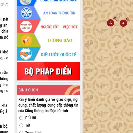
 chức
: Kết
g an;
, chia
ủa Bộ
ệt khó
g, cơ
n cần
thống
 liên
BÌNH CHỌN
ng có
Xin ý kiến đánh giá về giao diện, nội
dung, chất lượng cung cấp thông tin
; khai
của Cổng thông tin điện tử tỉnh
ể giải
Rất tốt
Tốt
n bộ,
 quan
Trung bình