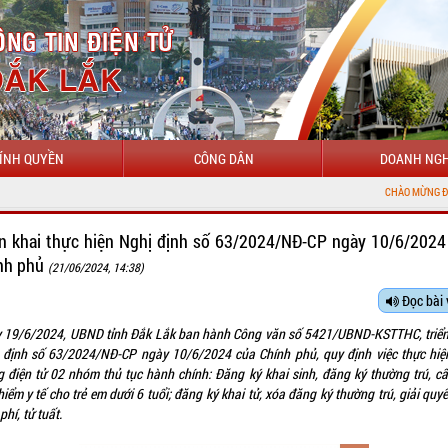
ÍNH QUYỀN
CÔNG DÂN
DOANH NGH
CHÀO MỪNG ĐẾN VỚI CỔNG TH
ển khai thực hiện Nghị định số 63/2024/NĐ-CP ngày 10/6/2024
nh phủ
(21/06/2024, 14:38)
Đọc bài 
 19/6/2024, UBND tỉnh Đắk Lắk ban hành Công văn số 5421/UBND-KSTTHC, triển
 định số 63/2024/NĐ-CP ngày 10/6/2024 của Chính phủ, quy định việc thực hiện
g điện tử 02 nhóm thủ tục hành chính: Đăng ký khai sinh, đăng ký thường trú, cấ
iểm y tế cho trẻ em dưới 6 tuổi; đăng ký khai tử, xóa đăng ký thường trú, giải quy
phí, tử tuất.