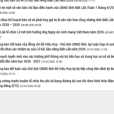
ng cáo báo chí về Lễ hội Sầu riêng Đắk Lắk năm 2026
(05/08/2026, 11:17)
m tin một số văn bản chỉ đạo điều hành của UBND tỉnh Đắk Lắk (Tuần 1 tháng 8/20
8/2026, 16:05)
n khai Kế hoạch bảo vệ và phát huy giá trị di sản văn hóa cồng chiêng tỉnh Đắk Lắk 
n 2026 – 2030
(04/08/2026, 09:04)
 Lắk tổ chức Lễ mít tinh hưởng ứng Ngày An ninh mạng Việt Nam năm 2026
(03/08/2
)
g báo Kết luận của đồng chí Đỗ Hữu Huy - Chủ tịch UBND tỉnh, tại cuộc họp rà soá
riển khai các nhiệm vụ của Lễ hội Sầu riêng Đắk Lắk năm 2026
(31/07/2026, 17:10)
oạch tuyển sinh vào các trường phổ thông nội trú tiểu học và trung học cơ sở xã b
 đất liền năm học 2026 - 2027
(31/07/2026, 15:50)
g báo kết luận của Chủ tịch UBND tỉnh Đỗ Hữu Huy tại kỳ tiếp công dân định kỳ t
7/2026, 15:11)
 cường tuyên truyền tổ chức thu phí sử dụng đường bộ cao tốc theo hình thức điện
ng dừng (ETC)
(31/07/2026, 09:33)