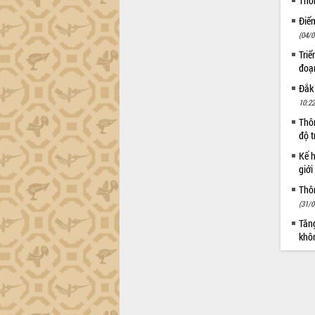
Thô
Điể
(04/0
Triể
đoạ
Đắk
10:22
Thôn
độ t
Kế h
giới
Thôn
(31/0
Tăng
khô