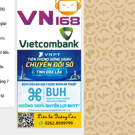
26)
giai
026,
t tiến
iên
háng 7
 tử