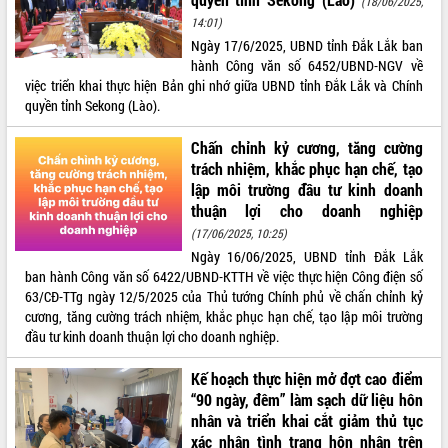
(18/06/2025,
14:01)
ĐIỂM TIN VĂN BẢN
Ngày 17/6/2025, UBND tỉnh Đắk Lắk ban
hành Công văn số 6452/UBND-NGV về
QUY HOẠCH - KẾ HOẠCH
việc triển khai thực hiện Bản ghi nhớ giữa UBND tỉnh Đắk Lắk và Chính
quyền tỉnh Sekong (Lào).
Chấn chỉnh kỷ cương, tăng cường
trách nhiệm, khắc phục hạn chế, tạo
lập môi trường đầu tư kinh doanh
thuận lợi cho doanh nghiệp
(17/06/2025, 10:25)
Ngày 16/06/2025, UBND tỉnh Đắk Lắk
ban hành Công văn số 6422/UBND-KTTH về việc thực hiện Công điện số
63/CĐ-TTg ngày 12/5/2025 của Thủ tướng Chính phủ về chấn chỉnh kỷ
cương, tăng cường trách nhiệm, khắc phục hạn chế, tạo lập môi trường
đầu tư kinh doanh thuận lợi cho doanh nghiệp.
Kế hoạch thực hiện mở đợt cao điểm
“90 ngày, đêm” làm sạch dữ liệu hôn
nhân và triển khai cắt giảm thủ tục
xác nhận tình trạng hôn nhân trên