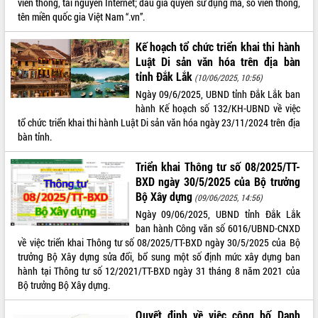
viễn thông, tài nguyên Internet; đấu giá quyền sử dụng mã, số viễn thông,
tên miền quốc gia Việt Nam “.vn”.
Kế hoạch tổ chức triển khai thi hành
Luật Di sản văn hóa trên địa bàn
tỉnh Đắk Lắk
(10/06/2025, 10:56)
Ngày 09/6/2025, UBND tỉnh Đắk Lắk ban
hành Kế hoạch số 132/KH-UBND về việc
tổ chức triển khai thi hành Luật Di sản văn hóa ngày 23/11/2024 trên địa
bàn tỉnh.
Triển khai Thông tư số 08/2025/TT-
BXD ngày 30/5/2025 của Bộ trưởng
Bộ Xây dựng
(09/06/2025, 14:56)
Ngày 09/06/2025, UBND tỉnh Đắk Lắk
ban hành Công văn số 6016/UBND-CNXD
về việc triển khai Thông tư số 08/2025/TT-BXD ngày 30/5/2025 của Bộ
trưởng Bộ Xây dựng sửa đổi, bổ sung một số định mức xây dựng ban
hành tại Thông tư số 12/2021/TT-BXD ngày 31 tháng 8 năm 2021 của
Bộ trưởng Bộ Xây dựng.
Quyết định về việc công bố Danh