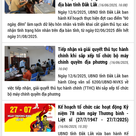
địa bàn tỉnh Đắk Lắk
(16/06/2025, 16:08)
VIDEO
Ngày 12/6/2025, UBND tỉnh Đắk Lắk ban
hành Kế hoạch thực hiện đợt cao điểm “90
Không có file video nào để phát.
ngày, đêm” làm sạch dữ liệu hôn nhân và triển khai cắt giảm thủ tục xác
nhận tình trạng hôn nhân trên địa bàn tỉnh, từ ngày 02/06/2025 đến hết
ALBUM ẢNH
ngày 31/08/2025.
Tiếp nhận và giải quyết thủ tục hành
chính khi sắp xếp tổ chức bộ máy
chính quyền địa phương
(16/06/2025,
16:04)
Ngày 12/6/2025, UBND tỉnh Đắk Lắk ban
hành Công văn số 6200/UBND-NVKS về
việc tiếp nhận, giải quyết thủ tục hành chính (TTHC) khi sắp xếp tổ chức
LIÊN KẾT WEB
bộ máy chính quyền địa phương
Kế hoạch tổ chức các hoạt động Kỷ
niệm 78 năm ngày Thương binh -
Liệt sĩ (27/7/1947 - 27/7/2025)
THỐNG KÊ TRUY CẬP
(16/06/2025, 15:35)
Hôm nay:
22706
UBND tỉnh Đắk Lắk vừa ban hành Kế