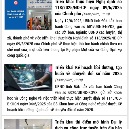
Triển khai thực hiện Nghị định số
118/2025/NĐ-CP ngày 09/6/2025
của Chính phủ
(13/06/2025, 10:23)
Ngày 12/6/2025, UBND tỉnh Đắk Lắk ban
hành Công văn số 601/UBND-NVKS, gửi
các Sở, ban, ngành; UBND các huyện, thị
xã, thành phố về việc triển khai thực hiện Nghị định số 118/2025/NĐ-CP
ngày 09/6/2025 của Chính phủ về thực hiện thủ tục hành chính theo cơ
chế một cửa, một cửa liên thông tại Bộ phận Một cửa và Cổng Dịch vụ
công quốc gia.
Triển khai Kế hoạch bồi dưỡng, tập
huấn về chuyển đổi số năm 2025
(13/06/2025, 10:20)
UBND tỉnh Đắk Lắk vừa ban hành Công
văn số 6020/UBND-KGVX, gửi Sở Khoa
học và Công nghệ về việc triển khai thực hiện Quyết định số 1143/QĐ-
BKHCN ngày 04/6/2025 của Bộ Khoa học và Công nghệ về phê duyệt Kế
hoạch bồi dưỡng, tập huấn về chuyển đổi số năm 2025.
Triển khai thí điểm mô hình Đại lý
dịch vụ công trực tuyến trên địa bàn