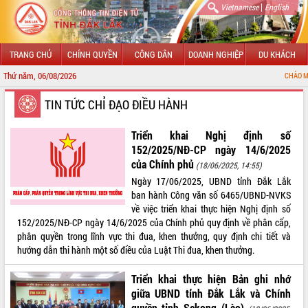
|
Vietnamese
English
TRANG CHỦ
CHÍNH QUYỀN
CÔNG DÂN
DOANH NGHIỆP
DU KHÁCH
Thứ năm, 06/08/2026
CHÀO MỪNG ĐẾN VỚI CỔNG
GIỚI THIỆU
TIN TỨC CHỈ ĐẠO ĐIỀU HÀNH
LÃNH ĐẠO UBND TỈNH
Triển khai Nghị định số
152/2025/NĐ-CP ngày 14/6/2025
TIN TỨC SỰ KIỆN
của Chính phủ
(18/06/2025, 14:55)
Ngày 17/06/2025, UBND tỉnh Đắk Lắk
SỞ, BAN, NGÀNH
ban hành Công văn số 6465/UBND-NVKS
về việc triển khai thực hiện Nghị định số
UBND CÁC XÃ, PHƯỜNG
152/2025/NĐ-CP ngày 14/6/2025 của Chính phủ quy định về phân cấp,
phân quyền trong lĩnh vực thi đua, khen thưởng, quy định chi tiết và
THÔNG TIN CHỈ ĐẠO ĐIỀU HÀNH
hướng dẫn thi hành một số điều của Luật Thi đua, khen thưởng.
HỆ THỐNG VĂN BẢN
Triển khai thực hiện Bản ghi nhớ
giữa UBND tỉnh Đắk Lắk và Chính
VĂN BẢN HĐND TỈNH
quyền tỉnh Sekong (Lào)