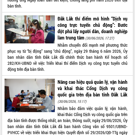
bàn tỉnh.
Đắk Lắk thí điểm mô hình “Dịch vụ
công trực tuyến chủ động”: Bước
đột phá lấy người dân, doanh nghiệp
làm trung tâm
(30/06/2026, 17:27)
Nhằm chuyển đổi mạnh mẽ phương thức
phục vụ từ “bị động” sang “chủ động”, ngày 29 tháng 6 năm 2026, Ủy
ban nhân dân tỉnh Đắk Lắk đã chính thức ban hành Kế hoạch số
282/KH-UBND về việc Triển khai thí điểm Dịch vụ công trực tuyến chủ
động trên địa bàn tỉnh.
Nâng cao hiệu quả quản lý, vận hành
và khai thác Cổng Dịch vụ công
quốc gia trên địa bàn tỉnh Đắk Lắk
(30/06/2026, 15:17)
Nhằm bảo đảm việc quản lý, vận hành,
khai thác Cổng Dịch vụ công quốc gia trên
địa bàn tỉnh được thống nhất, an toàn, thông suốt, ngày 29/06/2026, Ủy
ban nhân dân tỉnh Đắk Lắk đã ban hành Công văn số 9501/UBND-
PVHCC về việc triển khai thực hiện Quyết định số 29/2026/QĐ-TTg ngày