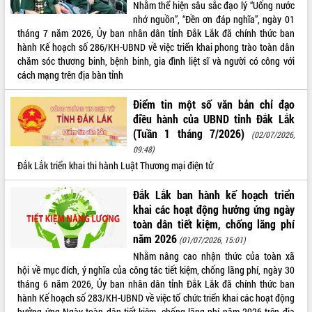
Nhằm thể hiện sâu sắc đạo lý “Uống nước
nhớ nguồn”, “Đền ơn đáp nghĩa”, ngày 01
tháng 7 năm 2026, Ủy ban nhân dân tỉnh Đắk Lắk đã chính thức ban
hành Kế hoạch số 286/KH-UBND về việc triển khai phong trào toàn dân
chăm sóc thương binh, bệnh binh, gia đình liệt sĩ và người có công với
cách mạng trên địa bàn tỉnh
Điểm tin một số văn bản chỉ đạo
điều hành của UBND tỉnh Đắk Lắk
(Tuần 1 tháng 7/2026)
(02/07/2026,
09:48)
Đắk Lắk triển khai thi hành Luật Thương mại điện tử
Đắk Lắk ban hành kế hoạch triển
khai các hoạt động hưởng ứng ngày
toàn dân tiết kiệm, chống lãng phí
năm 2026
(01/07/2026, 15:01)
Nhằm nâng cao nhận thức của toàn xã
hội về mục đích, ý nghĩa của công tác tiết kiệm, chống lãng phí, ngày 30
tháng 6 năm 2026, Ủy ban nhân dân tỉnh Đắk Lắk đã chính thức ban
hành Kế hoạch số 283/KH-UBND về việc tổ chức triển khai các hoạt động
hưởng ứng Ngày toàn dân tiết kiệm, chống lãng phí năm 2026 trên địa