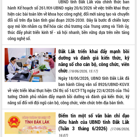
UBND tỉnh Đắk Lắk vừa chính thức ban
hành Kế hoạch số 261/KH-UBND ngày 20/6/2026 về việc triển khai thực
hiện các bài toán lớn về khoa học công nghệ, đổi mới sáng tạo và chuyển
đổi số trên địa bàn tỉnh giai đoạn 2026-2030. Đây là bước đi chiến lược
quy mô lớn nhằm cụ thể hóa các chủ trương của Trung ương và Tỉnh ủy,
thúc đẩy phát triển kinh tế - xã hội nhanh, bền vững dựa trên nền tảng
công nghệ số.
Đắk Lắk triển khai đẩy mạnh bồi
dưỡng và đánh giá kiến thức, kỹ
năng số cho cán bộ, công chức, viên
chức
(19/06/2026, 15:17)
Ngày 18/06/2026, UBND tỉnh Đắk Lắk đã
ban hành Công văn số 8926/UBND-KGVX
về việc triển khai thực hiện Chỉ thị số 14/CT-TTg ngày 22/4/2026 của Thủ
tướng Chính phủ nhằm đẩy mạnh bồi dưỡng và đánh giá kiến thức, kỹ
năng số đối với đội ngũ cán bộ, công chức, viên chức trên địa bàn tỉnh.
Điểm tin một số văn bản chỉ đạo
điều hành của UBND tỉnh Đắk Lắk
(Tuần 3 tháng 6/2026)
(17/06/2026,
16:07)