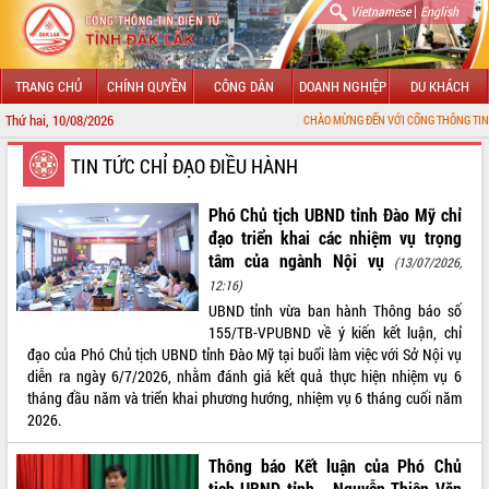
|
Vietnamese
English
TRANG CHỦ
CHÍNH QUYỀN
CÔNG DÂN
DOANH NGHIỆP
DU KHÁCH
Thứ hai, 10/08/2026
CHÀO MỪNG ĐẾN VỚI CỔNG THÔNG TIN ĐIỆN TỬ TỈNH ĐẮK L
GIỚI THIỆU
TIN TỨC CHỈ ĐẠO ĐIỀU HÀNH
LÃNH ĐẠO UBND TỈNH
Phó Chủ tịch UBND tỉnh Đào Mỹ chỉ
đạo triển khai các nhiệm vụ trọng
TIN TỨC SỰ KIỆN
tâm của ngành Nội vụ
(13/07/2026,
12:16)
SỞ, BAN, NGÀNH
UBND tỉnh vừa ban hành Thông báo số
155/TB-VPUBND về ý kiến kết luận, chỉ
UBND CÁC XÃ, PHƯỜNG
đạo của Phó Chủ tịch UBND tỉnh Đào Mỹ tại buổi làm việc với Sở Nội vụ
diễn ra ngày 6/7/2026, nhằm đánh giá kết quả thực hiện nhiệm vụ 6
THÔNG TIN CHỈ ĐẠO ĐIỀU HÀNH
tháng đầu năm và triển khai phương hướng, nhiệm vụ 6 tháng cuối năm
2026.
HỆ THỐNG VĂN BẢN
Thông báo Kết luận của Phó Chủ
VĂN BẢN HĐND TỈNH
tịch UBND tỉnh - Nguyễn Thiên Văn