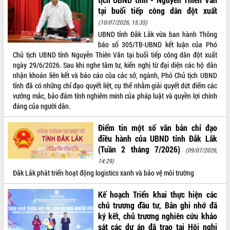
tại buổi tiếp công dân đột xuất
ĐIỂM TIN VĂN BẢN
(10/07/2026, 15:35)
UBND tỉnh Đắk Lắk vừa ban hành Thông
QUY HOẠCH - KẾ HOẠCH
báo số 305/TB-UBND kết luận của Phó
Chủ tịch UBND tỉnh Nguyễn Thiên Văn tại buổi tiếp công dân đột xuất
ngày 29/6/2026. Sau khi nghe tâm tư, kiến nghị từ đại diện các hộ dân
nhận khoán liên kết và báo cáo của các sở, ngành, Phó Chủ tịch UBND
tỉnh đã có những chỉ đạo quyết liệt, cụ thể nhằm giải quyết dứt điểm các
vướng mắc, bảo đảm tính nghiêm minh của pháp luật và quyền lợi chính
đáng của người dân.
Điểm tin một số văn bản chỉ đạo
điều hành của UBND tỉnh Đắk Lắk
(Tuần 2 tháng 7/2026)
(09/07/2026,
14:29)
Đắk Lắk phát triển hoạt động logistics xanh và bảo vệ môi trường
Kế hoạch Triển khai thực hiện các
chủ trương đầu tư, Bản ghi nhớ đã
ký kết, chủ trương nghiên cứu khảo
sát các dự án đã trao tại Hội nghị