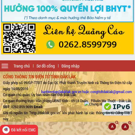
Toggle
Trang chủ
Sơ đồ cổng
Đăng nhập
navigation
CỔNG THÔNG TIN ĐIỆN TỬ TỈNH ĐẮK LẮK
Giấy phép số 99/GP-TTĐT do Cục QL Phát thanh Truyền hình và Thông tin Điện tử cấp
ngày 14/05/2010
banbientap@daklak.gov.vn hoặc congttdtdaklak@gmail.com
Cơ quan chủ quản: Ủy ban nhân dân tỉnh Đắk Lắk
Cơ quan thường trực: Văn phòng UBND tỉnh - 09 Lê Duẩn - P.Buôn Ma Thuột - Đắk Lắk.
SĐT:
0262.859.9699
Email:
Ghi rõ nguồn tin "http://daklak.gov.vn" khi phát hành lại các thông tin từ Cổng TTĐT
này
Đã kết nối EMC