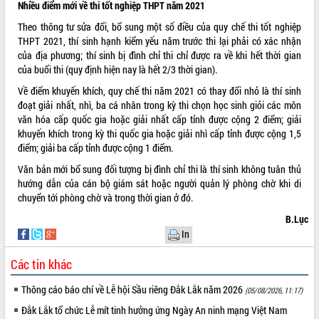
Nhiều điểm mới về thi tốt nghiệp THPT năm 2021
Tất cả:
65992541
Theo thông tư sửa đổi, bổ sung một số điều của quy chế thi tốt nghiệp
THPT 2021, thí sinh hạnh kiểm yếu năm trước thi lại phải có xác nhận
của địa phương; thí sinh bị đình chỉ thi chỉ được ra về khi hết thời gian
của buổi thi (quy định hiện nay là hết 2/3 thời gian).
Về điểm khuyến khích, quy chế thi năm 2021 có thay đổi nhỏ là thí sinh
đoạt giải nhất, nhì, ba cá nhân trong kỳ thi chọn học sinh giỏi các môn
văn hóa cấp quốc gia hoặc giải nhất cấp tỉnh được cộng 2 điểm; giải
khuyến khích trong kỳ thi quốc gia hoặc giải nhì cấp tỉnh được cộng 1,5
điểm; giải ba cấp tỉnh được cộng 1 điểm.
Văn bản mới bổ sung đối tượng bị đình chỉ thi là thí sinh không tuân thủ
hướng dẫn của cán bộ giám sát hoặc người quản lý phòng chờ khi di
chuyển tới phòng chờ và trong thời gian ở đó.
B.Lục
In
Các tin khác
Thông cáo báo chí về Lễ hội Sầu riêng Đắk Lắk năm 2026
(05/08/2026, 11:17)
Đắk Lắk tổ chức Lễ mít tinh hưởng ứng Ngày An ninh mạng Việt Nam