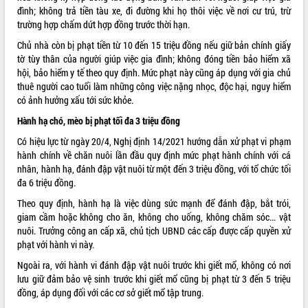
đình; không trả tiền tàu xe, đi đường khi họ thôi việc về nơi cư trú, trừ
VIDEO
trường hợp chấm dứt hợp đồng trước thời hạn.
Không có file video nào để phát.
Chủ nhà còn bị phạt tiền từ 10 đến 15 triệu đồng nếu giữ bản chính giấy
tờ tùy thân của người giúp việc gia đình; không đóng tiền bảo hiểm xã
hội, bảo hiểm y tế theo quy định. Mức phạt này cũng áp dụng với gia chủ
ALBUM ẢNH
thuê người cao tuổi làm những công việc nặng nhọc, độc hại, nguy hiểm
có ảnh hưởng xấu tới sức khỏe.
Hành hạ chó, mèo bị phạt tối đa 3 triệu đồng
Có hiệu lực từ ngày 20/4, Nghị định 14/2021 hướng dẫn xử phạt vi phạm
hành chính về chăn nuôi lần đầu quy định mức phạt hành chính với cá
nhân, hành hạ, đánh đập vật nuôi từ một đến 3 triệu đồng, với tổ chức tối
đa 6 triệu đồng.
Theo quy định, hành hạ là việc dùng sức mạnh để đánh đập, bắt trói,
LIÊN KẾT WEB
giam cầm hoặc không cho ăn, không cho uống, không chăm sóc... vật
nuôi. Trưởng công an cấp xã, chủ tịch UBND các cấp được cấp quyền xử
phạt với hành vi này.
Ngoài ra, với hành vi đánh đập vật nuôi trước khi giết mổ, không có nơi
THỐNG KÊ TRUY CẬP
lưu giữ đảm bảo vệ sinh trước khi giết mổ cũng bị phạt từ 3 đến 5 triệu
đồng, áp dụng đối với các cơ sở giết mổ tập trung.
Hôm nay:
16399