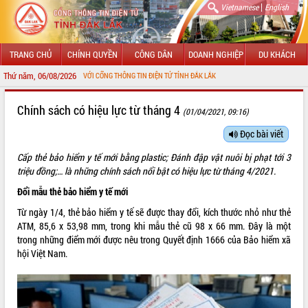
|
Vietnamese
English
TRANG CHỦ
CHÍNH QUYỀN
CÔNG DÂN
DOANH NGHIỆP
DU KHÁCH
Thứ năm, 06/08/2026
 MỪNG ĐẾN VỚI CỔNG THÔNG TIN ĐIỆN TỬ TỈNH ĐẮK LẮK
GIỚI THIỆU
Chính sách có hiệu lực từ tháng 4
(01/04/2021, 09:16)
LÃNH ĐẠO UBND TỈNH
Đọc bài viết
Cấp thẻ bảo hiểm y tế mới bằng plastic; Đánh đập vật nuôi bị phạt tới 3
TIN TỨC SỰ KIỆN
triệu đồng;… là những chính sách nổi bật có hiệu lực từ tháng 4/2021.
SỞ, BAN, NGÀNH
Đổi mẫu thẻ bảo hiểm y tế mới
Từ ngày 1/4, thẻ bảo hiểm y tế sẽ được thay đổi, kích thước nhỏ như thẻ
UBND CÁC XÃ, PHƯỜNG
ATM, 85,6 x 53,98 mm, trong khi mẫu thẻ cũ 98 x 66 mm. Đây là một
trong những điểm mới được nêu trong Quyết định 1666 của Bảo hiểm xã
THÔNG TIN CHỈ ĐẠO ĐIỀU HÀNH
hội Việt Nam.
HỆ THỐNG VĂN BẢN
VĂN BẢN HĐND TỈNH