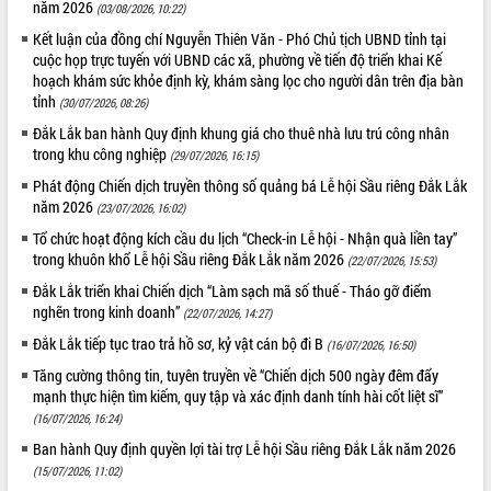
năm 2026
(03/08/2026, 10:22)
Kết luận của đồng chí Nguyễn Thiên Văn - Phó Chủ tịch UBND tỉnh tại
cuộc họp trực tuyến với UBND các xã, phường về tiến độ triển khai Kế
hoạch khám sức khỏe định kỳ, khám sàng lọc cho người dân trên địa bàn
tỉnh
(30/07/2026, 08:26)
Đắk Lắk ban hành Quy định khung giá cho thuê nhà lưu trú công nhân
trong khu công nghiệp
(29/07/2026, 16:15)
Phát động Chiến dịch truyền thông số quảng bá Lễ hội Sầu riêng Đắk Lắk
năm 2026
(23/07/2026, 16:02)
Tổ chức hoạt động kích cầu du lịch “Check-in Lễ hội - Nhận quà liền tay”
trong khuôn khổ Lễ hội Sầu riêng Đắk Lắk năm 2026
(22/07/2026, 15:53)
Đắk Lắk triển khai Chiến dịch “Làm sạch mã số thuế - Tháo gỡ điểm
nghẽn trong kinh doanh”
(22/07/2026, 14:27)
Đắk Lắk tiếp tục trao trả hồ sơ, kỷ vật cán bộ đi B
(16/07/2026, 16:50)
Tăng cường thông tin, tuyên truyền về “Chiến dịch 500 ngày đêm đẩy
mạnh thực hiện tìm kiếm, quy tập và xác định danh tính hài cốt liệt sĩ”
(16/07/2026, 16:24)
Ban hành Quy định quyền lợi tài trợ Lễ hội Sầu riêng Đắk Lắk năm 2026
(15/07/2026, 11:02)