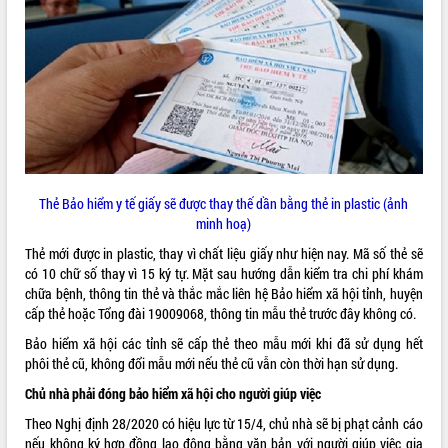
ĐIỂM TIN VĂN BẢN
QUY HOẠCH - KẾ HOẠCH
Thẻ Bảo hiểm y tế giấy sẽ được thay thế dần bằng thẻ in plastic (ảnh
minh hoạ)
Thẻ mới được in plastic, thay vì chất liệu giấy như hiện nay. Mã số thẻ sẽ
có 10 chữ số thay vì 15 ký tự. Mặt sau hướng dẫn kiểm tra chi phí khám
chữa bệnh, thông tin thẻ và thắc mắc liên hệ Bảo hiểm xã hội tỉnh, huyện
cấp thẻ hoặc Tổng đài 19009068, thông tin mẫu thẻ trước đây không có.
Bảo hiểm xã hội các tỉnh sẽ cấp thẻ theo mẫu mới khi đã sử dụng hết
phôi thẻ cũ, không đổi mẫu mới nếu thẻ cũ vẫn còn thời hạn sử dụng.
Chủ nhà phải đóng bảo hiểm xã hội cho người giúp việc
Theo Nghị định 28/2020 có hiệu lực từ 15/4, chủ nhà sẽ bị phạt cảnh cáo
nếu không ký hợp đồng lao động bằng văn bản với người giúp việc gia