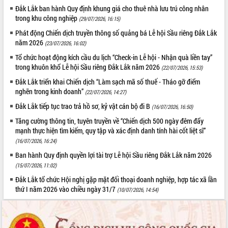
Tất cả:
66111419
Đắk Lắk ban hành Quy định khung giá cho thuê nhà lưu trú công nhân
trong khu công nghiệp
(29/07/2026, 16:15)
Phát động Chiến dịch truyền thông số quảng bá Lễ hội Sầu riêng Đắk Lắk
năm 2026
(23/07/2026, 16:02)
Tổ chức hoạt động kích cầu du lịch “Check-in Lễ hội - Nhận quà liền tay”
trong khuôn khổ Lễ hội Sầu riêng Đắk Lắk năm 2026
(22/07/2026, 15:53)
Đắk Lắk triển khai Chiến dịch “Làm sạch mã số thuế - Tháo gỡ điểm
nghẽn trong kinh doanh”
(22/07/2026, 14:27)
Đắk Lắk tiếp tục trao trả hồ sơ, kỷ vật cán bộ đi B
(16/07/2026, 16:50)
Tăng cường thông tin, tuyên truyền về “Chiến dịch 500 ngày đêm đẩy
mạnh thực hiện tìm kiếm, quy tập và xác định danh tính hài cốt liệt sĩ”
(16/07/2026, 16:24)
Ban hành Quy định quyền lợi tài trợ Lễ hội Sầu riêng Đắk Lắk năm 2026
(15/07/2026, 11:02)
Đắk Lắk tổ chức Hội nghị gặp mặt đối thoại doanh nghiệp, hợp tác xã lần
thứ I năm 2026 vào chiều ngày 31/7
(10/07/2026, 14:54)