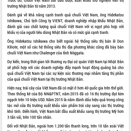
Trước đó, chuối Việt Nam bắt đầu được xuất khẩu thử nghiệm vào thị
trường Nhật Bản từ năm 2013.
ĐIỂM TIN VĂN BẢN
Đánh giá về khả năng cạnh tranh quả chuối Việt Nam, ông Hidekatsu
QUY HOẠCH - KẾ HOẠCH
Ishikawa, Chủ tịch Công ty VIENT, doanh nghiệp nhập khẩu Nhật Bản,
đánh giá cao chất lượng quả chuối Việt Nam với vị ngọt phù hợp với
khẩu vị của người tiêu dùng Nhật Bản và có mức giá cạnh tranh.
Ông Hidekatsu Ishikawa cho biết ngoài hệ thống siêu thị bán lẻ Don
Kihote, một số các hệ thống siêu thị địa phương khác cũng đã bày bán
chuối Việt Nam như Chalenger của tỉnh Niiggata.
Dự kiến, trong thời gian tới thương vụ Đại sứ quán Việt Nam tại Nhật Bản
sẽ phối hợp với các doanh nghiệp đẩy mạnh hoạt động quảng bá cho
quả chuối Việt Nam tại các sự kiện xúc thương mại nhằm tăng thị phần
của quả chuối Việt Nam tại thị trường Nhật Bản.
Hiện nay, trái cây của Việt Nam đã có mặt ở hơn 40 quốc gia trên thế giới.
Theo thống kê của Bộ NN&PTNT, năm 2015 đã có 16 thị trường đạt kim
ngạch trên 10 triệu USD. Năm 2015 là năm đánh dấu hiệu quả trong công
tác mở cửa thị trường xuất khẩu sản phẩm trái cây sang các thị trường
khó tính. Điển hình, Việt Nam bắt đầu xuất khẩu sang thị trường Mỹ hơn
3 tấn vải, trên 100 tấn nhãn.
Đối với Nhật Bản, ngoài hơn 1.200 tấn thanh long, trên 10 tấn xoài Việt