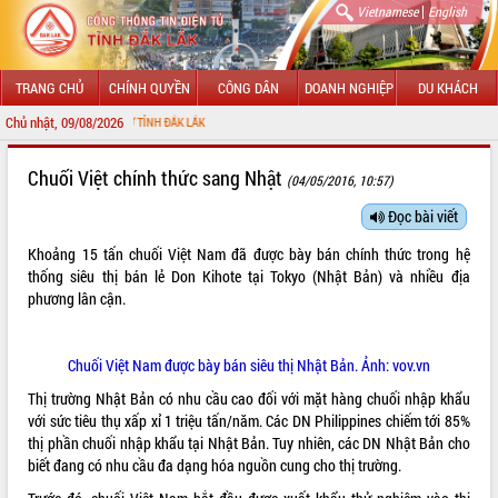
|
Vietnamese
English
TRANG CHỦ
CHÍNH QUYỀN
CÔNG DÂN
DOANH NGHIỆP
DU KHÁCH
Chủ nhật, 09/08/2026
 TIN ĐIỆN TỬ TỈNH ĐẮK LẮK
GIỚI THIỆU
Chuối Việt chính thức sang Nhật
(04/05/2016, 10:57)
LÃNH ĐẠO UBND TỈNH
Đọc bài viết
Khoảng 15 tấn chuối Việt Nam đã được bày bán chính thức trong hệ
TIN TỨC SỰ KIỆN
thống siêu thị bán lẻ Don Kihote tại Tokyo (Nhật Bản) và nhiều địa
phương lân cận.
SỞ, BAN, NGÀNH
UBND CÁC XÃ, PHƯỜNG
Chuối Việt Nam được bày bán siêu thị Nhật Bản. Ảnh: vov.vn
THÔNG TIN CHỈ ĐẠO ĐIỀU HÀNH
Thị trường Nhật Bản có nhu cầu cao đối với mặt hàng chuối nhập khẩu
với sức tiêu thụ xấp xỉ 1 triệu tấn/năm. Các DN Philippines chiếm tới 85%
HỆ THỐNG VĂN BẢN
thị phần chuối nhập khẩu tại Nhật Bản. Tuy nhiên, các DN Nhật Bản cho
biết đang có nhu cầu đa dạng hóa nguồn cung cho thị trường.
VĂN BẢN HĐND TỈNH