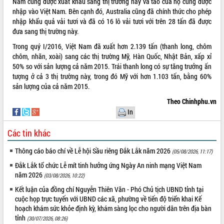
Nam cũng được xuất khẩu sang thị trường này và táo của họ cũng được
nhập vào Việt Nam. Bên cạnh đó, Australia cũng đã chính thức cho phép
VIDEO
nhập khẩu quả vải tươi và đã có 16 lô vải tươi với trên 28 tấn đã được
Không có file video nào để phát.
đưa sang thị trường này.
Trong quý I/2016, Việt Nam đã xuất hơn 2.139 tấn (thanh long, chôm
ALBUM ẢNH
chôm, nhãn, xoài) sang các thị trường Mỹ, Hàn Quốc, Nhật Bản, xấp xỉ
50% so với sản lượng cả năm 2015. Trái thanh long có sự tăng trưởng ấn
tượng ở cả 3 thị trường này, trong đó Mỹ với hơn 1.103 tấn, bằng 60%
sản lượng của cả năm 2015.
Theo Chinhphu.vn
In
Các tin khác
Thông cáo báo chí về Lễ hội Sầu riêng Đắk Lắk năm 2026
(05/08/2026, 11:17)
LIÊN KẾT WEB
Đắk Lắk tổ chức Lễ mít tinh hưởng ứng Ngày An ninh mạng Việt Nam
năm 2026
(03/08/2026, 10:22)
Kết luận của đồng chí Nguyễn Thiên Văn - Phó Chủ tịch UBND tỉnh tại
cuộc họp trực tuyến với UBND các xã, phường về tiến độ triển khai Kế
THỐNG KÊ TRUY CẬP
hoạch khám sức khỏe định kỳ, khám sàng lọc cho người dân trên địa bàn
tỉnh
Hôm nay:
25751
(30/07/2026, 08:26)