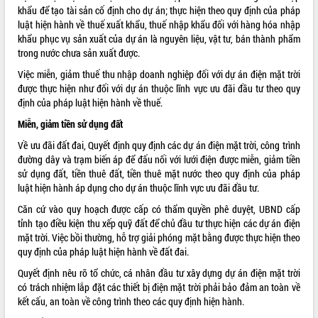
khẩu để tạo tài sản cố định cho dự án; thực hiện theo quy định của pháp
ĐIỂM TIN VĂN BẢN
luật hiện hành về thuế xuất khẩu, thuế nhập khẩu đối với hàng hóa nhập
khẩu phục vụ sản xuất của dự án là nguyên liệu, vật tư, bán thành phẩm
QUY HOẠCH - KẾ HOẠCH
trong nước chưa sản xuất được.
Việc miễn, giảm thuế thu nhập doanh nghiệp đối với dự án điện mặt trời
được thực hiện như đối với dự án thuộc lĩnh vực ưu đãi đầu tư theo quy
định của pháp luật hiện hành về thuế.
Miễn, giảm tiền sử dụng đất
Về ưu đãi đất đai, Quyết định quy định các dự án điện mặt trời, công trình
đường dây và trạm biến áp để đấu nối với lưới điện được miễn, giảm tiền
sử dụng đất, tiền thuê đất, tiền thuê mặt nước theo quy định của pháp
luật hiện hành áp dụng cho dự án thuộc lĩnh vực ưu đãi đầu tư.
Căn cứ vào quy hoạch được cấp có thẩm quyền phê duyệt, UBND cấp
tỉnh tạo điều kiện thu xếp quỹ đất để chủ đầu tư thực hiện các dự án điện
mặt trời. Việc bồi thường, hỗ trợ giải phóng mặt bằng được thực hiện theo
quy định của pháp luật hiện hành về đất đai.
Quyết định nêu rõ tổ chức, cá nhân đầu tư xây dựng dự án điện mặt trời
có trách nhiệm lắp đặt các thiết bị điện mặt trời phải bảo đảm an toàn về
kết cấu, an toàn về công trình theo các quy định hiện hành.