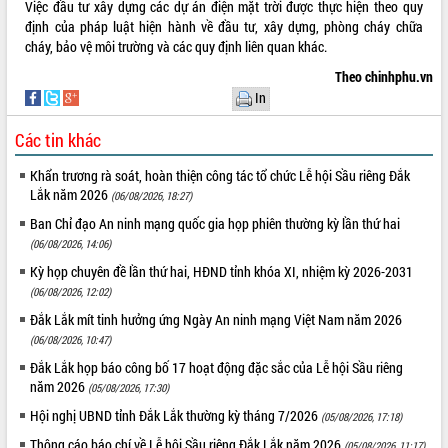
Việc đầu tư xây dựng các dự án điện mặt trời được thực hiện theo quy
định của pháp luật hiện hành về đầu tư, xây dựng, phòng cháy chữa
VIDEO
cháy, bảo vệ môi trường và các quy định liên quan khác.
Không có file video nào để phát.
Theo chinhphu.vn
In
ALBUM ẢNH
Các tin khác
Khẩn trương rà soát, hoàn thiện công tác tổ chức Lễ hội Sầu riêng Đắk
Lắk năm 2026
(06/08/2026, 18:27)
Ban Chỉ đạo An ninh mạng quốc gia họp phiên thường kỳ lần thứ hai
(06/08/2026, 14:06)
Kỳ họp chuyên đề lần thứ hai, HĐND tỉnh khóa XI, nhiệm kỳ 2026-2031
(06/08/2026, 12:02)
LIÊN KẾT WEB
Đắk Lắk mít tinh hưởng ứng Ngày An ninh mạng Việt Nam năm 2026
(06/08/2026, 10:47)
Đắk Lắk họp báo công bố 17 hoạt động đặc sắc của Lễ hội Sầu riêng
năm 2026
(05/08/2026, 17:30)
THỐNG KÊ TRUY CẬP
Hội nghị UBND tỉnh Đắk Lắk thường kỳ tháng 7/2026
(05/08/2026, 17:18)
Hôm nay:
8666
Thông cáo báo chí về Lễ hội Sầu riêng Đắk Lắk năm 2026
(05/08/2026, 11:17)