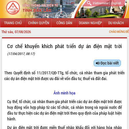
|
Vietnamese
English
TRANG CHỦ
CHÍNH QUYỀN
CÔNG DÂN
DOANH NGHIỆP
DU KHÁCH
Thứ sáu, 07/08/2026
CHÀO MỪNG ĐẾN VỚI CỔNG TH
GIỚI THIỆU
Cơ chế khuyến khích phát triển dự án điện mặt trời
(17/04/2017, 08:17)
LÃNH ĐẠO UBND TỈNH
Đọc bài viết
TIN TỨC SỰ KIỆN
Theo Quyết định số
11/2017/QĐ-TTg
, tổ chức, cá nhân tham gia phát triển
SỞ, BAN, NGÀNH
các dự án điện mặt trời được ưu đãi về vốn đầu tư, thuế và đất đai.
UBND CÁC XÃ, PHƯỜNG
Ảnh minh họa
Cụ thể, tổ chức, cá nhân tham gia phát triển các dự án điện mặt trời được
THÔNG TIN CHỈ ĐẠO ĐIỀU HÀNH
huy động vốn hợp pháp từ các tổ chức, cá nhân trong và ngoài nước để
đầu tư thực hiện các dự án điện mặt trời theo quy định của pháp luật hiện
HỆ THỐNG VĂN BẢN
hành.
VĂN BẢN HĐND TỈNH
Dự án điện mặt trời được miễn thuế nhập khẩu đối với hàng hóa nhập