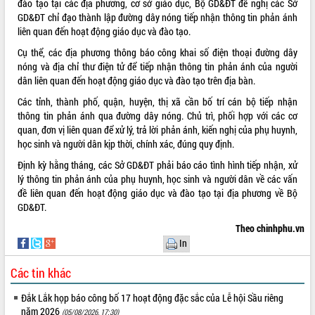
đào tạo tại các địa phương, cơ sở giáo dục, Bộ GD&ĐT đề nghị các Sở
GD&ĐT chỉ đạo thành lập đường dây nóng tiếp nhận thông tin phản ánh
ĐIỂM TIN VĂN BẢN
liên quan đến hoạt động giáo dục và đào tạo.
QUY HOẠCH - KẾ HOẠCH
Cụ thể, các địa phương thông báo công khai số điện thoại đường dây
nóng và địa chỉ thư điện tử để tiếp nhận thông tin phản ánh của người
dân liên quan đến hoạt động giáo dục và đào tạo trên địa bàn.
Các tỉnh, thành phố, quận, huyện, thị xã cần bố trí cán bộ tiếp nhận
thông tin phản ánh qua đường dây nóng. Chủ trì, phối hợp với các cơ
quan, đơn vị liên quan để xử lý, trả lời phản ánh, kiến nghị của phụ huynh,
học sinh và người dân kịp thời, chính xác, đúng quy định.
Định kỳ hằng tháng, các Sở GD&ĐT phải báo cáo tình hình tiếp nhận, xử
lý thông tin phản ánh của phụ huynh, học sinh và người dân về các vấn
đề liên quan đến hoạt động giáo dục và đào tạo tại địa phương về Bộ
GD&ĐT.
Theo chinhphu.vn
In
Các tin khác
Đắk Lắk họp báo công bố 17 hoạt động đặc sắc của Lễ hội Sầu riêng
năm 2026
(05/08/2026, 17:30)