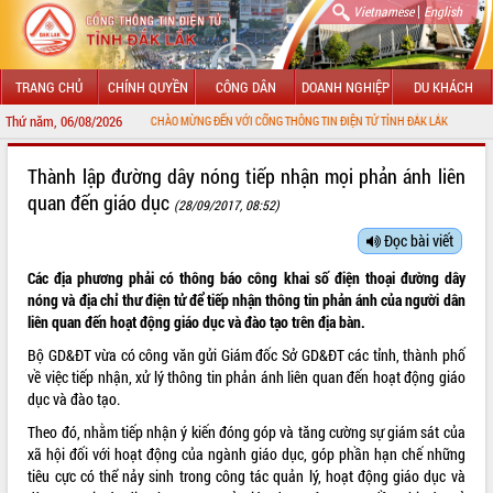
|
Vietnamese
English
TRANG CHỦ
CHÍNH QUYỀN
CÔNG DÂN
DOANH NGHIỆP
DU KHÁCH
Thứ năm, 06/08/2026
CHÀO MỪNG ĐẾN VỚI CỔNG THÔNG TIN ĐIỆN TỬ TỈNH ĐẮK LẮK
GIỚI THIỆU
Thành lập đường dây nóng tiếp nhận mọi phản ánh liên
quan đến giáo dục
(28/09/2017, 08:52)
LÃNH ĐẠO UBND TỈNH
Đọc bài viết
TIN TỨC SỰ KIỆN
Các địa phương phải có thông báo công khai số điện thoại đường dây
SỞ, BAN, NGÀNH
nóng và địa chỉ thư điện tử để tiếp nhận thông tin phản ánh của người dân
liên quan đến hoạt động giáo dục và đào tạo trên địa bàn.
UBND CÁC XÃ, PHƯỜNG
Bộ GD&ĐT vừa có công văn gửi Giám đốc Sở GD&ĐT các tỉnh, thành phố
về việc tiếp nhận, xử lý thông tin phản ánh liên quan đến hoạt động giáo
THÔNG TIN CHỈ ĐẠO ĐIỀU HÀNH
dục và đào tạo.
Theo đó, nhằm tiếp nhận ý kiến đóng góp và tăng cường sự giám sát của
HỆ THỐNG VĂN BẢN
xã hội đối với hoạt động của ngành giáo dục, góp phần hạn chế những
tiêu cực có thể nảy sinh trong công tác quản lý, hoạt động giáo dục và
VĂN BẢN HĐND TỈNH