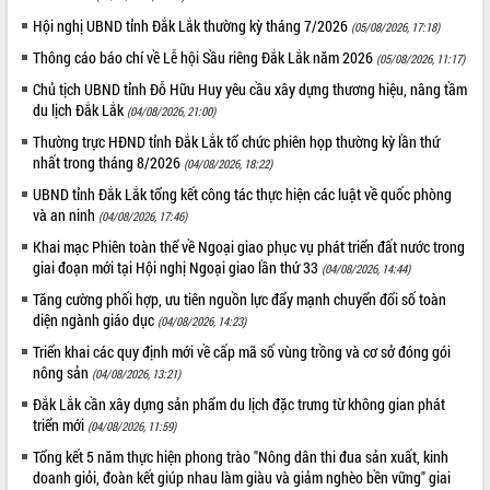
Hội nghị UBND tỉnh Đắk Lắk thường kỳ tháng 7/2026
(05/08/2026, 17:18)
VIDEO
Thông cáo báo chí về Lễ hội Sầu riêng Đắk Lắk năm 2026
(05/08/2026, 11:17)
Không có file video nào để phát.
Chủ tịch UBND tỉnh Đỗ Hữu Huy yêu cầu xây dựng thương hiệu, nâng tầm
du lịch Đắk Lắk
(04/08/2026, 21:00)
ALBUM ẢNH
Thường trực HĐND tỉnh Đắk Lắk tổ chức phiên họp thường kỳ lần thứ
nhất trong tháng 8/2026
(04/08/2026, 18:22)
UBND tỉnh Đắk Lắk tổng kết công tác thực hiện các luật về quốc phòng
và an ninh
(04/08/2026, 17:46)
Khai mạc Phiên toàn thể về Ngoại giao phục vụ phát triển đất nước trong
giai đoạn mới tại Hội nghị Ngoại giao lần thứ 33
(04/08/2026, 14:44)
Tăng cường phối hợp, ưu tiên nguồn lực đẩy mạnh chuyển đổi số toàn
diện ngành giáo dục
(04/08/2026, 14:23)
LIÊN KẾT WEB
Triển khai các quy định mới về cấp mã số vùng trồng và cơ sở đóng gói
nông sản
(04/08/2026, 13:21)
Đắk Lắk cần xây dựng sản phẩm du lịch đặc trưng từ không gian phát
triển mới
(04/08/2026, 11:59)
THỐNG KÊ TRUY CẬP
Tổng kết 5 năm thực hiện phong trào "Nông dân thi đua sản xuất, kinh
doanh giỏi, đoàn kết giúp nhau làm giàu và giảm nghèo bền vững" giai
Hôm nay:
18579