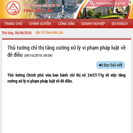
|
Vietnamese
English
TRANG CHỦ
CHÍNH QUYỀN
CÔNG DÂN
DOANH NGHIỆP
DU KHÁCH
Thứ bảy, 08/08/2026
HÔNG TIN ĐIỆN TỬ TỈNH ĐẮK LẮK
GIỚI THIỆU
Thủ tướng chỉ thị tăng cường xử lý vi phạm pháp luật về
đê điều
(09/10/2019, 09:04)
LÃNH ĐẠO UBND TỈNH
Đọc bài viết
TIN TỨC SỰ KIỆN
Thủ tướng Chính phủ vừa ban hành chỉ thị số 24/CT-TTg về việc tăng
SỞ, BAN, NGÀNH
cường xử lý vi phạm pháp luật về đê điều.
UBND CÁC XÃ, PHƯỜNG
THÔNG TIN CHỈ ĐẠO ĐIỀU HÀNH
HỆ THỐNG VĂN BẢN
VĂN BẢN HĐND TỈNH