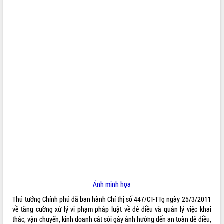
ĐIỂM TIN VĂN BẢN
QUY HOẠCH - KẾ HOẠCH
Ảnh minh họa
Thủ tướng Chính phủ đã ban hành Chỉ thị số 447/CT-TTg ngày 25/3/2011
về tăng cường xử lý vi phạm pháp luật về đê điều và quản lý việc khai
thác, vận chuyển, kinh doanh cát sỏi gây ảnh hưởng đến an toàn đê điều,