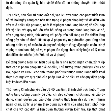
từ đó công tác quản lý, bảo vệ đê điều đã có những chuyển biến nhất
VIDEO
định.
Tuy nhiên, nhu cầu sử dụng đất đai, vật liệu xây dựng cho phát triển kinh
Không có file video nào để phát.
tế, xã hội ngày càng cao nên tình trạng vi phạm pháp luật về đê điều vẫn
xảy ra ở nhiều địa phương, nhất là vi phạm hành lang bảo vệ đê điều, tập
ALBUM ẢNH
kết vật liệu với quy mô lớn trên bãi sông và trong hành lang bảo vệ đê,
xây dựng công trình, nhà xưởng trái phép trên bãi sông và lấn chiếm lòng
sông gây cản trở thoát lũ; số vụ vi phạm xảy ra giảm dần qua từng năm
nhưng nhiều vụ có mức độ và quy mô vi phạm tăng; việc ngăn chặn, xử lý
vi phạm còn hạn chế, số vụ vi phạm tồn đọng chưa xử lý hoặc xử lý chưa
dứt điểm còn nhiều (trên 70% số vụ vi phạm).
Để tăng cường hiệu lực, hiệu quả quản lý nhà nước, ngăn chặn, xử lý kịp
thời các vi phạm pháp luật về đê điều, Thủ tướng Chính phủ yêu cầu các
Bộ, ngành và UBND các tỉnh, thành phố trực thuộc Trung ương triển khai
LIÊN KẾT WEB
thực hiện nghiêm quy định của pháp luật về đê điều và các quy định pháp
luật khác có liên quan.
Thủ tướng Chính phủ yêu cầu UBND các tỉnh, thành phố trực thuộc Trung
ương tăng cường quản lý đê điều, chỉ đạo cơ quan chức năng và cấp ủy
đảng, chính quyền các cấp ở địa phương thực hiện đầy đủ trách nhiệm
THỐNG KÊ TRUY CẬP
ngăn chặn, xử lý vi phạm theo đúng quy định của pháp luật; phối hợp
Hôm nay:
37376
chặt chẽ với các đơn vị liên quan thường xuyên kiểm tra, kịp thời phát