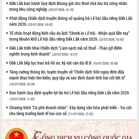
Đắk Lắk ban hành Quy định khung giá cho thuê nhà lưu trú công nhân
trong khu công nghiệp
(29/07/2026, 16:15)
Phát động Chiến dịch truyền thông số quảng bá Lễ hội Sầu riêng Đắk Lắk
năm 2026
(23/07/2026, 16:02)
Tổ chức hoạt động kích cầu du lịch “Check-in Lễ hội - Nhận quà liền tay”
trong khuôn khổ Lễ hội Sầu riêng Đắk Lắk năm 2026
(22/07/2026, 15:53)
Đắk Lắk triển khai Chiến dịch “Làm sạch mã số thuế - Tháo gỡ điểm
nghẽn trong kinh doanh”
(22/07/2026, 14:27)
Đắk Lắk tiếp tục trao trả hồ sơ, kỷ vật cán bộ đi B
(16/07/2026, 16:50)
Tăng cường thông tin, tuyên truyền về “Chiến dịch 500 ngày đêm đẩy
mạnh thực hiện tìm kiếm, quy tập và xác định danh tính hài cốt liệt sĩ”
(16/07/2026, 16:24)
Ban hành Quy định quyền lợi tài trợ Lễ hội Sầu riêng Đắk Lắk năm 2026
(15/07/2026, 11:02)
Chương trình "Cà phê doanh nhân": Xây dựng văn hóa phát triển - Trụ cột
cho tăng trưởng kinh tế hai con số
(11/07/2026, 12:32)