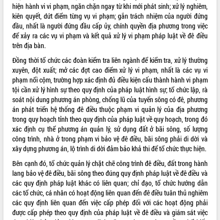
hiện hành vi vi phạm, ngăn chặn ngay từ khi mới phát sinh; xử lý nghiêm,
Tất cả:
66082699
kiên quyết, dứt điểm từng vụ vi phạm; gắn trách nhiệm của người đứng
đầu, nhất là người đứng đầu cấp ủy, chính quyền địa phương trong việc
để xảy ra các vụ vi phạm và kết quả xử lý vi phạm pháp luật về đê điều
trên địa bàn.
Đồng thời tổ chức các đoàn kiểm tra liên ngành để kiểm tra, xử lý thường
xuyên, đột xuất; mở các đợt cao điểm xử lý vi phạm, nhất là các vụ vi
phạm nổi cộm, trường hợp xác định đủ điều kiện cấu thành hành vi phạm
tội cần xử lý hình sự theo quy định của pháp luật hình sự; tổ chức lập, rà
soát nội dung phương án phòng, chống lũ của tuyến sông có đê, phương
án phát triển hệ thống đê điều thuộc phạm vi quản lý của địa phương
trong quy hoạch tỉnh theo quy định của pháp luật về quy hoạch, trong đó
xác định cụ thể phương án quản lý, sử dụng đất ở bãi sông, số lượng
công trình, nhà ở trong phạm vi bảo vệ đê điều, bãi sông phải di dời và
xây dựng phương án, lộ trình di dời đảm bảo khả thi để tổ chức thực hiện.
Bên cạnh đó, tổ chức quản lý chặt chẽ công trình đê điều, đất trong hành
lang bảo vệ đê điều, bãi sông theo đúng quy định pháp luật về đê điều và
các quy định pháp luật khác có liên quan; chỉ đạo, tổ chức hướng dẫn
các tổ chức, cá nhân có hoạt động liên quan đến đê điều tuân thủ nghiêm
các quy định liên quan đến việc cấp phép đối với các hoạt động phải
được cấp phép theo quy định của pháp luật về đê điều và giám sát việc