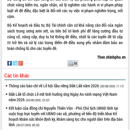
chức năng kiểm tra, ngăn chặn, xử lý nghiêm các hành vi vi phạm pháp
luật về đê điều, đặc biệt là đối với các vụ việc vi phạm nghiêm trọng, nổi
cộm.
Bộ Kế hoạch và Đầu tư, Bộ Tài chính căn cứ khả năng cân đối của ngân
sách trung ương xem xét, ưu tiên bố trí kinh phí để tăng cường đầu tư
củng cố, nâng cấp, duy tu hệ thống đê điều, nhất là các tuyến đê từ cấp
III trở lên và xử lý các trọng điểm đê điều xung yếu nhằm đảm bảo an
toàn chống lũ cho các tuyến đê.
Theo chinhphu.vn
In
Các tin khác
Thông cáo báo chí về Lễ hội Sầu riêng Đắk Lắk năm 2026
(05/08/2026, 11:17)
Đắk Lắk tổ chức Lễ mít tinh hưởng ứng Ngày An ninh mạng Việt Nam
năm 2026
(03/08/2026, 10:22)
Kết luận của đồng chí Nguyễn Thiên Văn - Phó Chủ tịch UBND tỉnh tại
cuộc họp trực tuyến với UBND các xã, phường về tiến độ triển khai Kế
hoạch khám sức khỏe định kỳ, khám sàng lọc cho người dân trên địa bàn
tỉnh
(30/07/2026, 08:26)