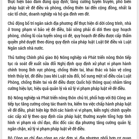
thực hiện bảo đảm đúng quy định; tăng cường tuyên truyền, phổ biến
pháp luật về đê điều và phòng, chống thiên tai đến cộng đồng, nhất là
các tổ chức, doanh nghiệp và hộ gia đình ven đê.
Chủ động bố trí ngân sách địa phương để thực hiện di dời công trình, nhà
ở trong phạm vi bảo vệ đê điều, bãi sông phải di dời theo quy hoạch
phòng, chống lũ của tuyến sông có đê, quy hoạch đê điều được cấp thẩm
quyền phê duyệt theo đúng quy định của pháp luật Luật Đê điều và Luật
Ngân sách nhà nước.
Thủ tướng Chính phủ giao Bộ Nông nghiệp và Phát triển nông thôn tiếp
tục rà soát đề xuất sửa đổi Nghị định quy định xử phạt vi phạm hành
chính trong lĩnh vực phòng, chống thiên tai, khai thác và bảo vệ công
trình thủy lợi, đê điều (sau khi Luật sửa đổi, bổ sung một số điều của Luật
Phòng, chống thiên tai và đê điều được Quốc hội thông qua) nhằm tăng
cường hiệu lực, hiệu quả quản lý và xử lý vi phạm pháp luật về đê điều.
Bộ Nông nghiệp và Phát triển nông thôn chủ trì, phối hợp với Bộ Công an
tiếp tục tăng cường công tác thanh tra, kiểm tra việc chấp hành pháp luật
về đê điều, phát hiện kịp thời các hành vi vi phạm, kiến nghị chính quyền
các cấp xử lý theo quy định của pháp luật; thường xuyên tổng hợp tình
hình vi phạm và chỉ đạo, đôc đốc các địa phương tăng cường quản lý,
ngăn chặn, xử lý vi phạm pháp luật về đê điều.
Bộ Công an chỉ đạo công an các đơn vị, địa phương phối hợp cơ quan