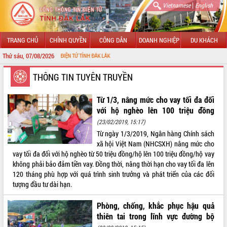
|
Vietnamese
English
TRANG CHỦ
CHÍNH QUYỀN
CÔNG DÂN
DOANH NGHIỆP
DU KHÁCH
Thứ sáu, 07/08/2026
THÔNG TIN ĐIỆN TỬ TỈNH ĐẮK LẮK
GIỚI THIỆU
THÔNG TIN TUYÊN TRUYỀN
LÃNH ĐẠO UBND TỈNH
Từ 1/3, nâng mức cho vay tối đa đối
với hộ nghèo lên 100 triệu đồng
TIN TỨC SỰ KIỆN
(23/02/2019, 15:17)
Từ ngày 1/3/2019, Ngân hàng Chính sách
SỞ, BAN, NGÀNH
xã hội Việt Nam (NHCSXH) nâng mức cho
vay tối đa đối với hộ nghèo từ 50 triệu đồng/hộ lên 100 triệu đồng/hộ vay
UBND CÁC XÃ, PHƯỜNG
không phải bảo đảm tiền vay. Đồng thời, nâng thời hạn cho vay tối đa lên
120 tháng phù hợp với quá trình sinh trưởng và phát triển của các đối
THÔNG TIN CHỈ ĐẠO ĐIỀU HÀNH
tượng đầu tư dài hạn.
HỆ THỐNG VĂN BẢN
Phòng, chống, khắc phục hậu quả
thiên tai trong lĩnh vực đường bộ
VĂN BẢN HĐND TỈNH