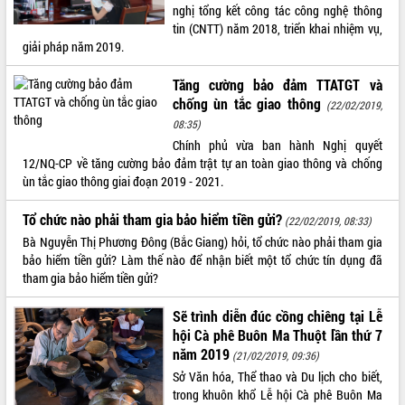
nghị tổng kết công tác công nghệ thông
Tất cả:
66049766
tin (CNTT) năm 2018, triển khai nhiệm vụ,
giải pháp năm 2019.
Tăng cường bảo đảm TTATGT và
chống ùn tắc giao thông
(22/02/2019,
08:35)
Chính phủ vừa ban hành Nghị quyết
12/NQ-CP về tăng cường bảo đảm trật tự an toàn giao thông và chống
ùn tắc giao thông giai đoạn 2019 - 2021.
Tổ chức nào phải tham gia bảo hiểm tiền gửi?
(22/02/2019, 08:33)
Bà Nguyễn Thị Phương Đông (Bắc Giang) hỏi, tổ chức nào phải tham gia
bảo hiểm tiền gửi? Làm thế nào để nhận biết một tổ chức tín dụng đã
tham gia bảo hiểm tiền gửi?
Sẽ trình diễn đúc cồng chiêng tại Lễ
hội Cà phê Buôn Ma Thuột lần thứ 7
năm 2019
(21/02/2019, 09:36)
Sở Văn hóa, Thể thao và Du lịch cho biết,
trong khuôn khổ Lễ hội Cà phê Buôn Ma