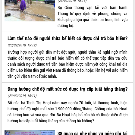
(23/02/2019, 15:15)
Bộ Giao thông vận tải vừa ban hành
ĐIỂM TIN VĂN BẢN
Thông tư quy định về phòng, chống và
khắc phục hậu quả thiên tai trong lĩnh vực
QUY HOẠCH - KẾ HOẠCH
đường bộ.
Làm thế nào để người thừa kế biết có được chi trả bảo hiểm?
(23/02/2019, 15:12)
Trường hợp người gửi tiền mất đột ngột, người thừa kế nghi ngờ mình
thuộc đối tượng được chi trả bảo hiểm thì có thể trực tiếp đến tra cứu
danh sách người được trả tiền bảo hiểm được niêm yết công khai tại địa
điểm Bảo hiểm tiền gửi Việt Nam đã thông báo, hoặc liên hệ với Bảo hiểm
tiền gửi Việt Nam để xác minh.
Đang hưởng chế độ mất sức có được trợ cấp tuất hằng tháng?
(23/02/2019, 15:11)
Bố của bà Trịnh Thị Hoạt năm nay ngoài 70 tuổi, là thương binh, hiện
hưởng chế độ nghỉ mất sức 1.900.000 đồng/tháng. Chồng của bà Hoạt
có lương hưu và vừa qua đời. Bà Hoạt hỏi, bố của bà có thuộc diện được
hưởng trợ cấp tuất hằng tháng của chồng bà không?
38 quán cà phê phục vụ miễn phí tại