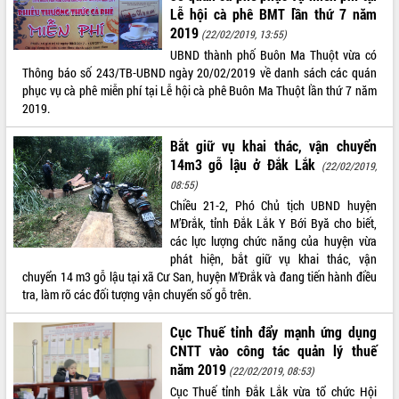
Lễ hội cà phê BMT lần thứ 7 năm
VIDEO
2019
(22/02/2019, 13:55)
UBND thành phố Buôn Ma Thuột vừa có
Không có file video nào để phát.
Thông báo số 243/TB-UBND ngày 20/02/2019 về danh sách các quán
phục vụ cà phê miễn phí tại Lễ hội cà phê Buôn Ma Thuột lần thứ 7 năm
ALBUM ẢNH
2019.
Bắt giữ vụ khai thác, vận chuyển
14m3 gỗ lậu ở Đắk Lắk
(22/02/2019,
08:55)
Chiều 21-2, Phó Chủ tịch UBND huyện
M’Đrắk, tỉnh Đắk Lắk Y Bới Byă cho biết,
các lực lượng chức năng của huyện vừa
phát hiện, bắt giữ vụ khai thác, vận
LIÊN KẾT WEB
chuyển 14 m3 gỗ lậu tại xã Cư San, huyện M’Đrắk và đang tiến hành điều
tra, làm rõ các đối tượng vận chuyển số gỗ trên.
Cục Thuế tỉnh đẩy mạnh ứng dụng
CNTT vào công tác quản lý thuế
THỐNG KÊ TRUY CẬP
năm 2019
(22/02/2019, 08:53)
Hôm nay:
4443
Cục Thuế tỉnh Đắk Lắk vừa tổ chức Hội