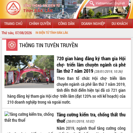
|
Vietnamese
English
TRANG CHỦ
CHÍNH QUYỀN
CÔNG DÂN
DOANH NGHIỆP
DU KHÁCH
Thứ sáu, 07/08/2026
NG THÔNG TIN ĐIỆN TỬ TỈNH ĐẮK LẮK
GIỚI THIỆU
THÔNG TIN TUYÊN TRUYỀN
LÃNH ĐẠO UBND TỈNH
720 gian hàng đăng ký tham gia Hội
chợ- triển lãm chuyên ngành cà phê
TIN TỨC SỰ KIỆN
lần thứ 7 năm 2019
(28/01/2019, 10:36)
Theo Ban tổ chức Hội chợ- triển lãm
SỞ, BAN, NGÀNH
chuyên ngành cà phê lần thứ 7 năm 2019,
tính đến thời điểm hiện tại đã có 721 gian
UBND CÁC XÃ, PHƯỜNG
hàng đăng ký tham gia Hội chợ- triển lãm (đạt 120% so với kế hoạch) của
210 doanh nghịêp trong và ngoài nước.
THÔNG TIN CHỈ ĐẠO ĐIỀU HÀNH
Tăng cường kiểm tra, chống thất thu
HỆ THỐNG VĂN BẢN
thuế
(28/01/2019, 10:02)
Năm 2019, ngành thuế tăng cường công
VĂN BẢN HĐND TỈNH