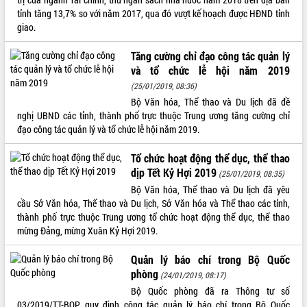
tỉnh tăng 13,7% so với năm 2017, qua đó vượt kế hoạch được HĐND tỉnh
VIDEO
giao.
Không có file video nào để phát.
Tăng cường chỉ đạo công tác quản lý
và tổ chức lễ hội năm 2019
ALBUM ẢNH
(25/01/2019, 08:36)
Bộ Văn hóa, Thể thao và Du lịch đã đề
nghị UBND các tỉnh, thành phố trực thuộc Trung ương tăng cường chỉ
đạo công tác quản lý và tổ chức lễ hội năm 2019.
Tổ chức hoạt động thể dục, thể thao
dịp Tết Kỷ Hợi 2019
(25/01/2019, 08:35)
Bộ Văn hóa, Thể thao và Du lịch đã yêu
cầu Sở Văn hóa, Thể thao và Du lịch, Sở Văn hóa và Thể thao các tỉnh,
LIÊN KẾT WEB
thành phố trực thuộc Trung ương tổ chức hoạt động thể dục, thể thao
mừng Đảng, mừng Xuân Kỷ Hợi 2019.
Quản lý báo chí trong Bộ Quốc
phòng
(24/01/2019, 08:17)
THỐNG KÊ TRUY CẬP
Bộ Quốc phòng đã ra Thông tư số
Hôm nay:
4436
03/2019/TT-BQP quy định công tác quản lý báo chí trong Bộ Quốc