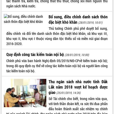
tác thanh tra, kiểm tra, chống thất thu thuế, chống xói mòn nguồn thu
ngân sách Nhà nước.
ĐIỂM TIN VĂN BẢN
Bổ sung, điều chỉnh danh sách thôn
QUY HOẠCH - KẾ HOẠCH
đặc biệt khó khăn
(28/01/2019, 10:01)
Thủ tướng Chính phủ phê duyệt bổ sung,
điều chỉnh và đổi tên danh sách thôn đặc biệt khó khăn, xã khu vực III,
khu vực II, khu vực I thuộc vùng dân tộc thiểu số và miền núi giai đoạn
2016-2020.
Quy định công tác kiểm toán nội bộ
(28/01/2019, 10:00)
Chính phủ vừa ban hành Nghị định 05/2019/NĐ-CPvề kiểm toán nội bộ;
trong đó quy định cụ thể về công tác kiểm toán nội bộ và người làm công
tác kiểm toán nội bộ.
Thu ngân sách nhà nước tỉnh Đắk
Lắk năm 2018 vượt kế hoạch được
giao
(25/01/2019, 14:26)
Sở Tài chính cho biết, trong năm vừa qua,
với tinh thần đoàn kết, ra sức thi đua phấn
đấu hoàn thành xuất sắc nhiệm vụ chính
trị của ngành Tài chính, thu ngân sách nhà nước năm 2018 trên địa bàn