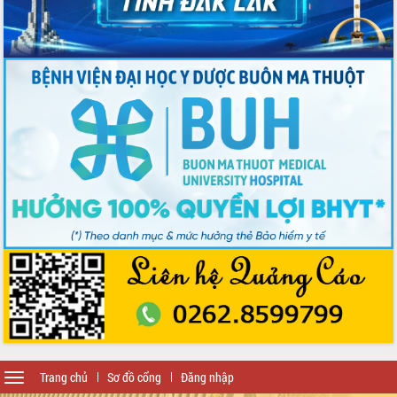
Toggle
Trang chủ
Sơ đồ cổng
Đăng nhập
navigation