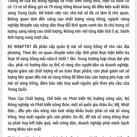
Thống kê của Bộ Nông nghiệp và Phát triển nông thôn, hiện cả nước có
có 13 cơ sở đóng gói và 70 vùng trồng khoai lang đủ điều kiện xuất khẩu
VIDEO
sang Trung Quốc. Để tránh việc các chủ mã số đã có tâm lý chủ quan,
không quan tâm đến nâng cao chất lượng vùng trồng, ngành nông
Không có file video nào để phát.
nghiệp khuyến cáo nông dân thay đổi thói quen canh tác từ chú trọng số
lượng sang nâng cao chất lượng, không nên mở rộng diện tích ồ ạt, tránh
ALBUM ẢNH
tình trạng cung vượt cầu.
Bộ NN&PTNT đã phân cấp quản lý mã số vùng trồng về cho các địa
phương. Theo đó, cơ quan chuyên môn cấp tỉnh phải thực hiện kiểm tra
thực tế vùng trồng mỗi năm ít nhất 1 lần. Trong trường hợp chưa đạt yêu
cầu, phải có hướng dẫn cụ thể, rõ ràng cho người dân và doanh nghiệp.
Ngoài giám sát chất lượng về an toàn thực phẩm, còn phải giám sát số
lượng liên quan đến mã số vùng trồng để đảm bảo sản lượng phù hợp với
mã số vùng trồng, đảm bảo việc truy xuất nguồn gốc theo yêu cầu của
Trung Quốc.
LIÊN KẾT WEB
Theo Cục Chất lượng, Chế biến và Phát triển thị trường nông sản, Bộ
Nông nghiệp và Phát triển nông thôn, một số quốc gia châu Âu, Mỹ, Nhật
Bản… đều yêu cầu nông sản tươi nhập khẩu buộc phải có mã số vùng
trồng, truy xuất nguồn gốc sản phẩm. Do đó, để mã số vùng trồng thực
sự phát huy hết hiệu quả, mỗi nông dân, doanh nghiệp phải minh bạch
THỐNG KÊ TRUY CẬP
trong khâu sản xuất.
Hôm nay:
36378