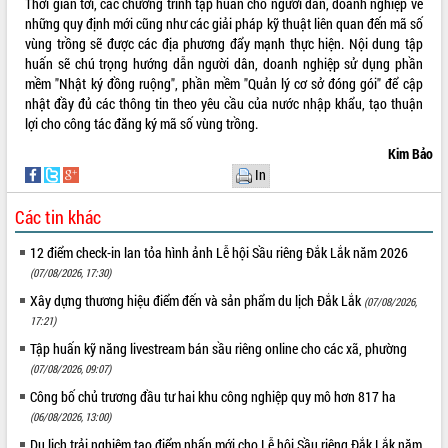
Thời gian tới, các chương trình tập huấn cho người dân, doanh nghiệp về
Tất cả:
66081701
những quy định mới cũng như các giải pháp kỹ thuật liên quan đến mã số
vùng trồng sẽ được các địa phương đẩy mạnh thực hiện. Nội dung tập
huấn sẽ chú trọng hướng dẫn người dân, doanh nghiệp sử dụng phần
mềm "Nhật ký đồng ruộng", phần mềm "Quản lý cơ sở đóng gói" để cập
nhật đầy đủ các thông tin theo yêu cầu của nước nhập khẩu, tạo thuận
lợi cho công tác đăng ký mã số vùng trồng.
Kim Bảo
In
Các tin khác
12 điểm check-in lan tỏa hình ảnh Lễ hội Sầu riêng Đắk Lắk năm 2026
(07/08/2026, 17:30)
Xây dựng thương hiệu điểm đến và sản phẩm du lịch Đắk Lắk
(07/08/2026,
17:21)
Tập huấn kỹ năng livestream bán sầu riêng online cho các xã, phường
(07/08/2026, 09:07)
Công bố chủ trương đầu tư hai khu công nghiệp quy mô hơn 817 ha
(06/08/2026, 13:00)
Du lịch trải nghiệm tạo điểm nhấn mới cho Lễ hội Sầu riêng Đắk Lắk năm