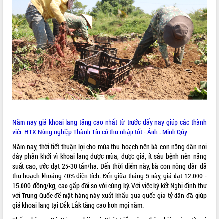
ĐIỂM TIN VĂN BẢN
QUY HOẠCH - KẾ HOẠCH
Năm nay giá khoai lang tăng cao nhất từ trước đấy nay giúp các thành
viên HTX Nông nghiệp Thành Tín có thu nhập tốt - Ảnh : Minh Qúy
Năm nay, thời tiết thuận lợi cho mùa thu hoạch nên bà con nông dân nơi
đây phấn khởi vì khoai lang được mùa, được giá, ít sâu bệnh nên năng
suất cao, ước đạt 25-30 tấn/ha. Đến thời điểm này, bà con nông dân đã
thu hoạch khoảng 40% diện tích. Đến giữa tháng 5 này, giá đạt 12.000 -
15.000 đồng/kg, cao gấp đôi so với cùng kỳ. Với việc ký kết Nghị định thư
với Trung Quốc để mặt hàng này xuất khẩu qua quốc gia tỷ dân đã giúp
giá khoai lang tại Đắk Lắk tăng cao hơn mọi năm.