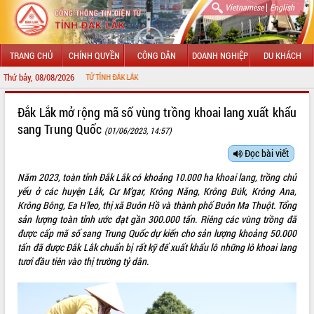
|
Vietnamese
English
TRANG CHỦ
CHÍNH QUYỀN
CÔNG DÂN
DOANH NGHIỆP
DU KHÁCH
Thứ bảy, 08/08/2026
G TIN ĐIỆN TỬ TỈNH ĐẮK LẮK
GIỚI THIỆU
Đắk Lắk mở rộng mã số vùng trồng khoai lang xuất khẩu
sang Trung Quốc
(01/06/2023, 14:57)
LÃNH ĐẠO UBND TỈNH
Đọc bài viết
TIN TỨC SỰ KIỆN
Năm 2023, toàn tỉnh Đắk Lắk có khoảng 10.000 ha khoai lang, trồng chủ
SỞ, BAN, NGÀNH
yếu ở các huyện Lắk, Cư M’gar, Krông Năng, Krông Búk, Krông Ana,
Krông Bông, Ea H’leo, thị xã Buôn Hồ và thành phố Buôn Ma Thuột. Tổng
UBND CÁC XÃ, PHƯỜNG
sản lượng toàn tỉnh ước đạt gần 300.000 tấn.
Riêng các vùng trồng đã
được cấp mã số sang Trung Quốc dự kiến cho sản lượng khoảng 50.000
tấn đã được Đắk Lắk chuẩn bị rất kỹ để xuất khẩu lô những lô khoai lang
THÔNG TIN CHỈ ĐẠO ĐIỀU HÀNH
tươi đầu tiên vào thị trường tỷ dân.
HỆ THỐNG VĂN BẢN
VĂN BẢN HĐND TỈNH