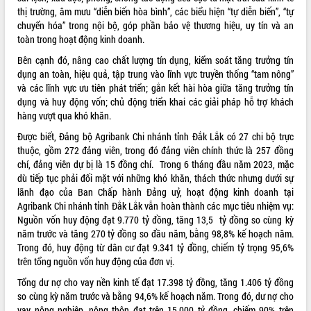
thị trường, âm mưu “diễn biến hòa bình”, các biểu hiện “tự diễn biến”, “tự
chuyển hóa” trong nội bộ, góp phần bảo vệ thương hiệu, uy tín và an
toàn trong hoạt động kinh doanh.
Bên cạnh đó, nâng cao chất lượng tín dụng, kiểm soát tăng trưởng tín
dụng an toàn, hiệu quả, tập trung vào lĩnh vực truyền thống “tam nông”
và các lĩnh vực ưu tiên phát triển; gắn kết hài hòa giữa tăng trưởng tín
dụng và huy động vốn; chủ động triển khai các giải pháp hỗ trợ khách
hàng vượt qua khó khăn.
Được biết, Đảng bộ Agribank Chi nhánh tỉnh Đắk Lắk có 27 chi bộ trực
thuộc, gồm 272 đảng viên, trong đó đảng viên chính thức là 257 đồng
chí, đảng viên dự bị là 15 đồng chí. Trong 6 tháng đầu năm 2023, mặc
dù tiếp tục phải đối mặt với những khó khăn, thách thức nhưng dưới sự
lãnh đạo của Ban Chấp hành Đảng uỷ, hoạt động kinh doanh tại
Agribank Chi nhánh tỉnh Đắk Lắk vẫn hoàn thành các mục tiêu nhiệm vụ:
Nguồn vốn huy động đạt 9.770 tỷ đồng, tăng 13,5 tỷ đồng so cùng kỳ
năm trước và tăng 270 tỷ đồng so đầu năm, bằng 98,8% kế hoạch năm.
Trong đó, huy động từ dân cư đạt 9.341 tỷ đồng, chiếm tỷ trọng 95,6%
trên tổng nguồn vốn huy động của đơn vị.
Tổng dư nợ cho vay nền kinh tế đạt 17.398 tỷ đồng, tăng 1.406 tỷ đồng
so cùng kỳ năm trước và bằng 94,6% kế hoạch năm. Trong đó, dư nợ cho
vay nông nghiệp, nông thôn đạt trên 15.000 tỷ đồng, chiếm 90% trên