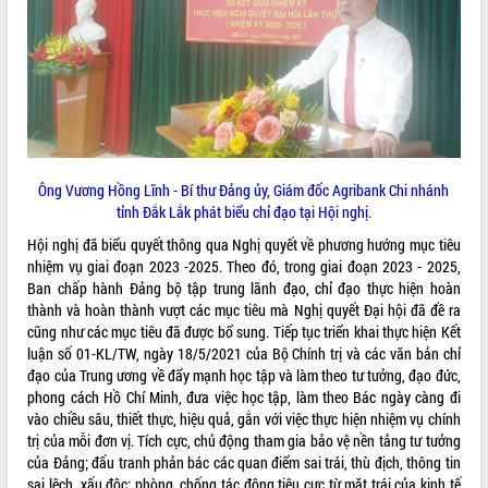
Tất cả:
66026822
Ông Vương Hồng Lĩnh - Bí thư Đảng ủy, Giám đốc Agribank Chi nhánh
tỉnh Đắk Lắk phát biểu chỉ đạo tại Hội nghị.
Hội nghị đã biểu quyết thông qua Nghị quyết về phương hướng mục tiêu
nhiệm vụ giai đoạn 2023 -2025. Theo đó, trong giai đoạn 2023 - 2025,
Ban chấp hành Đảng bộ tập trung lãnh đạo, chỉ đạo thực hiện hoàn
thành và hoàn thành vượt các mục tiêu mà Nghị quyết Đại hội đã đề ra
cũng như các mục tiêu đã được bổ sung. Tiếp tục triển khai thực hiện Kết
luận số 01-KL/TW, ngày 18/5/2021 của Bộ Chính trị và các văn bản chỉ
đạo của Trung ương về đẩy mạnh học tập và làm theo tư tưởng, đạo đức,
phong cách Hồ Chí Minh, đưa việc học tập, làm theo Bác ngày càng đi
vào chiều sâu, thiết thực, hiệu quả, gắn với việc thực hiện nhiệm vụ chính
trị của mỗi đơn vị. Tích cực, chủ động tham gia bảo vệ nền tảng tư tưởng
của Đảng; đấu tranh phản bác các quan điểm sai trái, thù địch, thông tin
sai lệch, xấu độc; phòng, chống tác động tiêu cực từ mặt trái của kinh tế