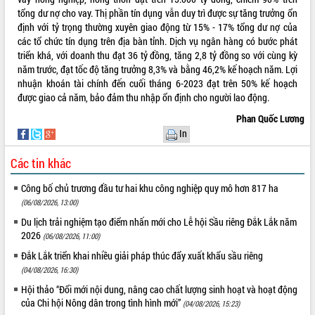
tổng dư nợ cho vay. Thị phần tín dụng vẫn duy trì được sự tăng trưởng ổn
định với tỷ trọng thường xuyên giao động từ 15% - 17% tổng dư nợ của
các tổ chức tín dụng trên địa bàn tỉnh. Dịch vụ ngân hàng có bước phát
triển khá, với doanh thu đạt 36 tỷ đồng, tăng 2,8 tỷ đồng so với cùng kỳ
năm trước, đạt tốc độ tăng trưởng 8,3% và bằng 46,2% kế hoạch năm. Lợi
nhuận khoán tài chính đến cuối tháng 6-2023 đạt trên 50% kế hoạch
được giao cả năm, bảo đảm thu nhập ổn định cho người lao động.
Phan Quốc Lương
In
Các tin khác
Công bố chủ trương đầu tư hai khu công nghiệp quy mô hơn 817 ha
(06/08/2026, 13:00)
Du lịch trải nghiệm tạo điểm nhấn mới cho Lễ hội Sầu riêng Đắk Lắk năm
2026
(06/08/2026, 11:00)
Đắk Lắk triển khai nhiều giải pháp thúc đẩy xuất khẩu sầu riêng
(04/08/2026, 16:30)
Hội thảo “Đổi mới nội dung, nâng cao chất lượng sinh hoạt và hoạt động
của Chi hội Nông dân trong tình hình mới”
(04/08/2026, 15:23)