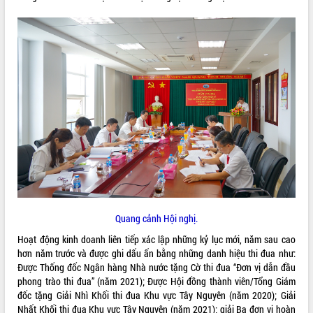
ĐIỂM TIN VĂN BẢN
QUY HOẠCH - KẾ HOẠCH
Quang cảnh Hội nghị.
Hoạt động kinh doanh liên tiếp xác lập những kỷ lục mới, năm sau cao
hơn năm trước và được ghi dấu ấn bằng những danh hiệu thi đua như:
Được Thống đốc Ngân hàng Nhà nước tặng Cờ thi đua “Đơn vị dẫn đầu
phong trào thi đua” (năm 2021); Được Hội đồng thành viên/Tổng Giám
đốc tặng Giải Nhì Khối thi đua Khu vực Tây Nguyên (năm 2020); Giải
Nhất Khối thi đua Khu vực Tây Nguyên (năm 2021); giải Ba đơn vị hoàn