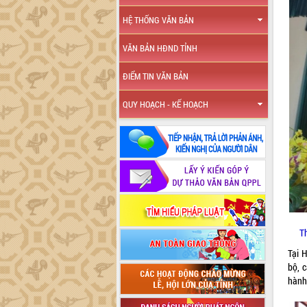
HỆ THỐNG VĂN BẢN
VĂN BẢN HĐND TỈNH
ĐIỂM TIN VĂN BẢN
QUY HOẠCH - KẾ HOẠCH
T
Tại H
bộ, 
hành 