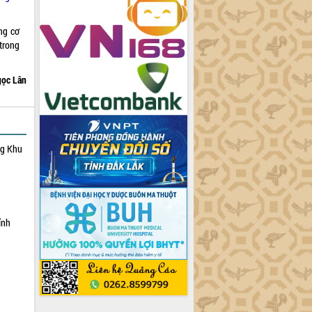
ng cơ
trong
ọc Lân
ng Khu
ỉnh