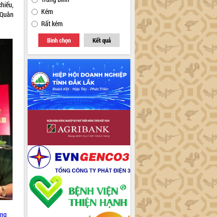
hiếu,
Kém
ị Quân
Rất kém
Bình chọn
Kết quả
ung