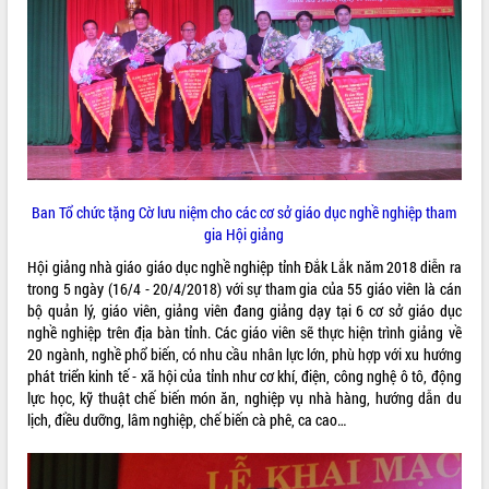
ĐIỂM TIN VĂN BẢN
QUY HOẠCH - KẾ HOẠCH
Ban Tổ chức tặng Cờ lưu niệm cho các cơ sở giáo dục nghề nghiệp tham
gia Hội giảng
Hội giảng nhà giáo giáo dục nghề nghiệp tỉnh Đắk Lắk năm 2018 diễn ra
trong 5 ngày (16/4 - 20/4/2018) với sự tham gia của 55 giáo viên là cán
bộ quản lý, giáo viên, giảng viên đang giảng dạy tại 6 cơ sở giáo dục
nghề nghiệp trên địa bàn tỉnh. Các giáo viên sẽ thực hiện trình giảng về
20 ngành, nghề phổ biến, có nhu cầu nhân lực lớn, phù hợp với xu hướng
phát triển kinh tế - xã hội của tỉnh như cơ khí, điện, công nghệ ô tô, động
lực học, kỹ thuật chế biến món ăn, nghiệp vụ nhà hàng, hướng dẫn du
lịch, điều dưỡng, lâm nghiệp, chế biến cà phê, ca cao…