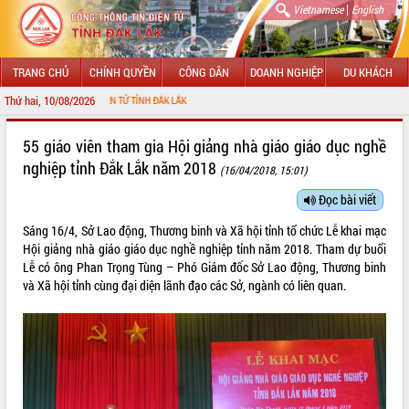
|
Vietnamese
English
TRANG CHỦ
CHÍNH QUYỀN
CÔNG DÂN
DOANH NGHIỆP
DU KHÁCH
Thứ hai, 10/08/2026
 TIN ĐIỆN TỬ TỈNH ĐẮK LẮK
GIỚI THIỆU
55 giáo viên tham gia Hội giảng nhà giáo giáo dục nghề
nghiệp tỉnh Đắk Lắk năm 2018
(16/04/2018, 15:01)
LÃNH ĐẠO UBND TỈNH
Đọc bài viết
TIN TỨC SỰ KIỆN
Sáng 16/4, Sở Lao động, Thương binh và Xã hội tỉnh tổ chức Lễ khai mạc
SỞ, BAN, NGÀNH
Hội giảng nhà giáo giáo dục nghề nghiệp tỉnh năm 2018. Tham dự buổi
Lễ có ông Phan Trọng Tùng – Phó Giám đốc Sở Lao động, Thương binh
UBND CÁC XÃ, PHƯỜNG
và Xã hội tỉnh cùng đại diện lãnh đạo các Sở, ngành có liên quan.
THÔNG TIN CHỈ ĐẠO ĐIỀU HÀNH
HỆ THỐNG VĂN BẢN
VĂN BẢN HĐND TỈNH