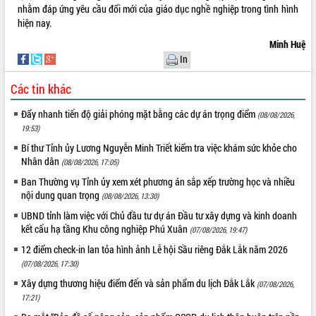
nhằm đáp ứng yêu cầu đổi mới của giáo dục nghề nghiệp trong tình hình
hiện nay.
Minh Huệ
In
Các tin khác
Đẩy nhanh tiến độ giải phóng mặt bằng các dự án trọng điểm
(08/08/2026,
19:53)
Bí thư Tỉnh ủy Lương Nguyễn Minh Triết kiểm tra việc khám sức khỏe cho
Nhân dân
(08/08/2026, 17:05)
Ban Thường vụ Tỉnh ủy xem xét phương án sắp xếp trường học và nhiều
nội dung quan trọng
(08/08/2026, 13:30)
UBND tỉnh làm việc với Chủ đầu tư dự án Đầu tư xây dựng và kinh doanh
kết cấu hạ tầng Khu công nghiệp Phú Xuân
(07/08/2026, 19:47)
12 điểm check-in lan tỏa hình ảnh Lễ hội Sầu riêng Đắk Lắk năm 2026
(07/08/2026, 17:30)
Xây dựng thương hiệu điểm đến và sản phẩm du lịch Đắk Lắk
(07/08/2026,
17:21)