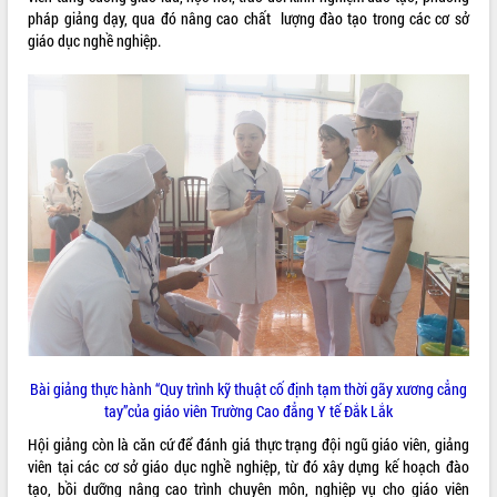
Tất cả:
66123378
pháp giảng dạy, qua đó nâng cao chất lượng đào tạo trong các cơ sở
giáo dục nghề nghiệp.
Bài giảng thực hành “Quy trình kỹ thuật cố định tạm thời gãy xương cẳng
tay”của giáo viên Trường Cao đẳng Y tế Đắk Lắk
Hội giảng còn là căn cứ để đánh giá thực trạng đội ngũ giáo viên, giảng
viên tại các cơ sở giáo dục nghề nghiệp, từ đó xây dựng kế hoạch đào
tạo, bồi dưỡng nâng cao trình chuyên môn, nghiệp vụ cho giáo viên