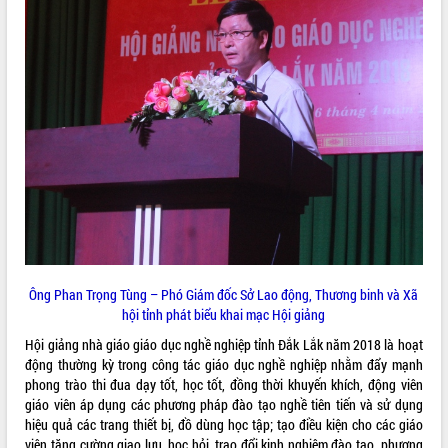
VIDEO
Không có file video nào để phát.
ALBUM ẢNH
Ông Phan Trọng Tùng – Phó Giám đốc Sở Lao động, Thương binh và Xã
LIÊN KẾT WEB
hội tỉnh phát biểu khai mạc Hội giảng
Hội giảng nhà giáo giáo dục nghề nghiệp tỉnh Đắk Lắk năm 2018 là hoạt
động thường kỳ trong công tác giáo dục nghề nghiệp nhằm đẩy mạnh
phong trào thi đua dạy tốt, học tốt, đồng thời khuyến khích, động viên
THỐNG KÊ TRUY CẬP
giáo viên áp dụng các phương pháp đào tạo nghề tiên tiến và sử dụng
hiệu quả các trang thiết bị, đồ dùng học tập; tạo điều kiện cho các giáo
Hôm nay:
10264
viên tăng cường giao lưu, học hỏi, trao đổi kinh nghiệm đào tạo, phương