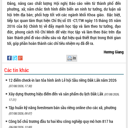
Đảng, nâng cao chất lượng Hội nghị Báo cáo viên từ thành phố đến
phường, xã; nắm chắc tình hình diễn biến an ninh tư tưởng, dư luận xã
hội trên địa bàn; phối hợp tốt với các ngành khối Khoa giáo. Đặc biệt,
tiếp tục quan tâm thực hiện Chỉ thị số 05 -CT/TW ngày 15 tháng 05 năm
2016 của Bộ Chính trị về đẩy mạnh học tập và làm theo tư tưởng, đạo
đức, phong cách Hồ Chí Minh để việc Học tập và làm theo Bác trên địa
bàn thành phố đi vào chiều sâu và đạt hiệu quả thiết thực trong thời gian
tới, góp phần hoàn thành các chỉ tiêu nhiệm vụ đã đề ra.
Hương Giang
In
Các tin khác
12 điểm check-in lan tỏa hình ảnh Lễ hội Sầu riêng Đắk Lắk năm 2026
(07/08/2026, 17:30)
Xây dựng thương hiệu điểm đến và sản phẩm du lịch Đắk Lắk
(07/08/2026,
17:21)
Tập huấn kỹ năng livestream bán sầu riêng online cho các xã, phường
(07/08/2026, 09:07)
Công bố chủ trương đầu tư hai khu công nghiệp quy mô hơn 817 ha
(06/08/2026, 13:00)