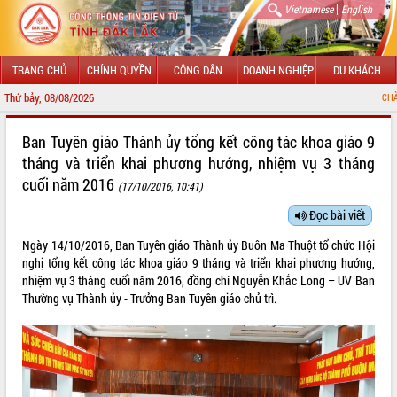
|
Vietnamese
English
TRANG CHỦ
CHÍNH QUYỀN
CÔNG DÂN
DOANH NGHIỆP
DU KHÁCH
Thứ bảy, 08/08/2026
CHÀO MỪNG ĐẾN VỚI 
GIỚI THIỆU
Ban Tuyên giáo Thành ủy tổng kết công tác khoa giáo 9
tháng và triển khai phương hướng, nhiệm vụ 3 tháng
LÃNH ĐẠO UBND TỈNH
cuối năm 2016
(17/10/2016, 10:41)
TIN TỨC SỰ KIỆN
Đọc bài viết
SỞ, BAN, NGÀNH
Ngày 14/10/2016, Ban Tuyên giáo Thành ủy Buôn Ma Thuột tổ chức Hội
nghị tổng kết công tác khoa giáo 9 tháng và triển khai phương hướng,
UBND CÁC XÃ, PHƯỜNG
nhiệm vụ 3 tháng cuối năm 2016, đồng chí Nguyễn Khắc Long – UV Ban
Thường vụ Thành ủy - Trưởng Ban Tuyên giáo chủ trì.
THÔNG TIN CHỈ ĐẠO ĐIỀU HÀNH
HỆ THỐNG VĂN BẢN
VĂN BẢN HĐND TỈNH