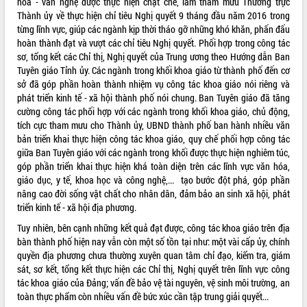
hoá - văn nghệ được thực hiện chặt chẽ, làm tham mưu Thường trực
Thành ủy về thực hiện chỉ tiêu Nghị quyết 9 tháng đầu năm 2016 trong
VIDEO
từng lĩnh vực, giúp các ngành kịp thời tháo gỡ những khó khăn, phấn đấu
hoàn thành đạt và vượt các chỉ tiêu Nghị quyết. Phối hợp trong công tác
Không có file video nào để phát.
sơ, tổng kết các Chỉ thị, Nghị quyết của Trung ương theo Hướng dẫn Ban
Tuyên giáo Tỉnh ủy. Các ngành trong khối khoa giáo từ thành phố đến cơ
ALBUM ẢNH
sở đã góp phần hoàn thành nhiệm vụ công tác khoa giáo nói riêng và
phát triển kinh tế - xã hội thành phố nói chung. Ban Tuyên giáo đã tăng
cường công tác phối hợp với các ngành trong khối khoa giáo, chủ động,
tích cực tham mưu cho Thành ủy, UBND thành phố ban hành nhiều văn
bản triển khai thực hiện công tác khoa giáo, quy chế phối hợp công tác
giữa Ban Tuyên giáo với các ngành trong khối được thực hiện nghiêm túc,
góp phần triển khai thực hiện khá toàn diện trên các lĩnh vực văn hóa,
giáo dục, y tế, khoa học và công nghệ,... tạo bước đột phá, góp phần
nâng cao đời sống vật chất cho nhân dân, đảm bảo an sinh xã hội, phát
triển kinh tế - xã hội địa phương.
LIÊN KẾT WEB
Tuy nhiên, bên cạnh những kết quả đạt được, công tác khoa giáo trên địa
bàn thành phố hiện nay vẫn còn một số tồn tại như: một vài cấp ủy, chính
quyền địa phương chưa thường xuyên quan tâm chỉ đạo, kiểm tra, giám
sát, sơ kết, tổng kết thực hiện các Chỉ thị, Nghị quyết trên lĩnh vực công
THỐNG KÊ TRUY CẬP
tác khoa giáo của Đảng; vấn đề bảo vệ tài nguyên, vệ sinh môi trường, an
toàn thực phẩm còn nhiều vấn đề bức xúc cần tập trung giải quyết...
Hôm nay:
22448