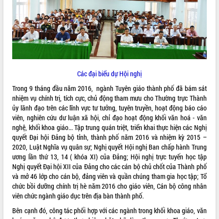
ĐIỂM TIN VĂN BẢN
QUY HOẠCH - KẾ HOẠCH
Các đại biểu dự Hội nghị
Trong 9 tháng đầu năm 2016, ngành Tuyên giáo thành phố đã bám sát
nhiệm vụ chính trị, tích cực, chủ động tham mưu cho Thường trực Thành
ủy lãnh đạo trên các lĩnh vực tư tưởng, tuyên truyền, hoạt động báo cáo
viên, nghiên cứu dư luận xã hội, chỉ đạo hoạt động khối văn hoá - văn
nghệ, khối khoa giáo... Tập trung quán triệt, triển khai thực hiện các Nghị
quyết Đại hội Đảng bộ tỉnh, thành phố năm 2016 và nhiệm kỳ 2015 –
2020, Luật Nghĩa vụ quân sự; Nghị quyết Hội nghị Ban chấp hành Trung
ương lần thứ 13, 14 ( khóa XI) của Đảng; Hội nghị trực tuyến học tập
Nghị quyết Đại hội XII của Đảng cho các cán bộ chủ chốt của Thành phố
và mở 46 lớp cho cán bộ, đảng viên và quần chúng tham gia học tập; Tổ
chức bồi dưỡng chính trị hè năm 2016 cho giáo viên, Cán bộ công nhân
viên chức ngành giáo dục trên địa bàn thành phố.
Bên cạnh đó, công tác phối hợp với các ngành trong khối khoa giáo, văn