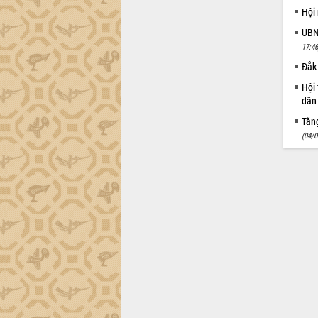
Hội
UBND
17:46
Đắk 
Hội 
dân 
Tăng
(04/0