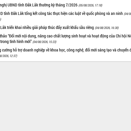
 nghị UBND tỉnh Đắk Lắk thường kỳ tháng 7/2026
(05/08/2026, 17:18)
 tỉnh Đắk Lắk tổng kết công tác thực hiện các luật về quốc phòng và an ninh
(04/0
)
Lắk triển khai nhiều giải pháp thúc đẩy xuất khẩu sầu riêng
(04/08/2026, 16:30)
thảo “Đổi mới nội dung, nâng cao chất lượng sinh hoạt và hoạt động của Chi hội 
trong tình hình mới”
(04/08/2026, 15:23)
 cường hỗ trợ doanh nghiệp về khoa học, công nghệ, đổi mới sáng tạo và chuyển đ
8/2026, 12:37)