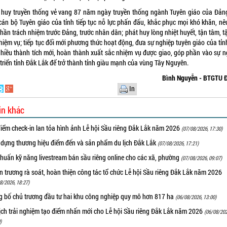
 huy truyền thống vẻ vang 87 năm ngày truyền thống ngành Tuyên giáo của Đảng
án bộ Tuyên giáo của tỉnh tiếp tục nỗ lực phấn đấu, khắc phục mọi khó khăn, n
thần trách nhiệm trước Đảng, trước nhân dân; phát huy lòng nhiệt huyết, tận tâm, tậ
hiệm vụ; tiếp tục đổi mới phương thức hoạt động, đưa sự nghiệp tuyên giáo của tỉ
nhiều thành tích mới, hoàn thành xuất sắc nhiệm vụ được giao, góp phần vào sự n
triển tỉnh Đắk Lắk để trở thành tỉnh giàu mạnh của vùng Tây Nguyên.
Bình Nguyễn - BTGTU 
In
in khác
iểm check-in lan tỏa hình ảnh Lễ hội Sầu riêng Đắk Lắk năm 2026
(07/08/2026, 17:30)
 dựng thương hiệu điểm đến và sản phẩm du lịch Đắk Lắk
(07/08/2026, 17:21)
huấn kỹ năng livestream bán sầu riêng online cho các xã, phường
(07/08/2026, 09:07)
 trương rà soát, hoàn thiện công tác tổ chức Lễ hội Sầu riêng Đắk Lắk năm 2026
8/2026, 18:27)
g bố chủ trương đầu tư hai khu công nghiệp quy mô hơn 817 ha
(06/08/2026, 13:00)
ịch trải nghiệm tạo điểm nhấn mới cho Lễ hội Sầu riêng Đắk Lắk năm 2026
(06/08/202
)