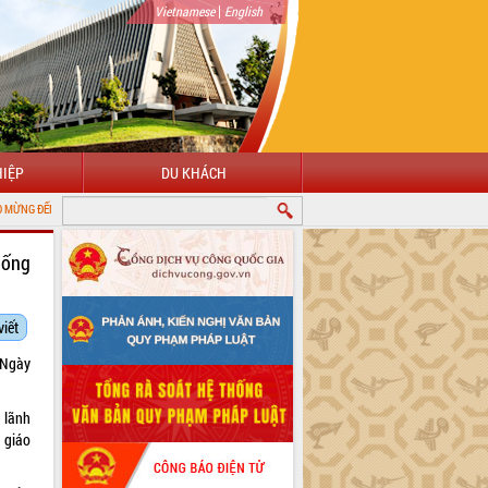
|
Vietnamese
English
IỆP
DU KHÁCH
CỔNG THÔNG TIN ĐIỆN TỬ TỈNH ĐẮK LẮK
hống
viết
 Ngày
 lãnh
 giáo