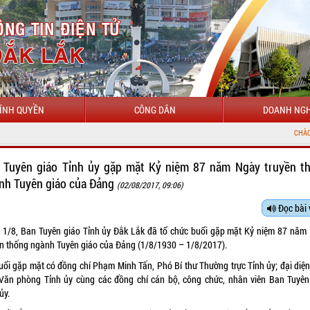
ÍNH QUYỀN
CÔNG DÂN
DOANH NGH
CHÀO MỪNG ĐẾN VỚI 
 Tuyên giáo Tỉnh ủy gặp mặt Kỷ niệm 87 năm Ngày truyền t
nh Tuyên giáo của Đảng
(02/08/2017, 09:06)
Đọc bài 
 1/8, Ban Tuyên giáo Tỉnh ủy Đắk Lắk đã tổ chức buổi gặp mặt Kỷ niệm 87 năm
ền thống ngành Tuyên giáo của Đảng (1/8/1930 – 1/8/2017).
uổi gặp mặt có đồng chí Phạm Minh Tấn, Phó Bí thư Thường trực Tỉnh ủy; đại diện
Văn phòng Tỉnh ủy cùng các đồng chí cán bộ, công chức, nhân viên Ban Tuyên
ủy.