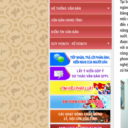
Tại 
ngàn
HỆ THỐNG VĂN BẢN
Đảng
mốc 
VĂN BẢN HĐND TỈNH
đến 
năng
ĐIỂM TIN VĂN BẢN
suốt
được
QUY HOẠCH - KẾ HOẠCH
với 
củng
phon
nghệ,
có hi