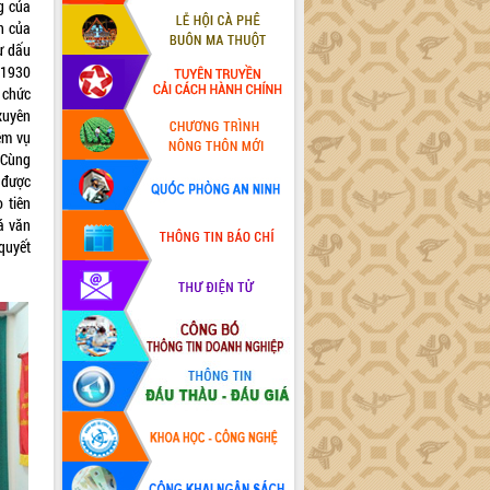
g của
n của
ừ dấu
 1930
 chức
xuyên
ệm vụ
 Cùng
 được
 tiên
á văn
 quyết