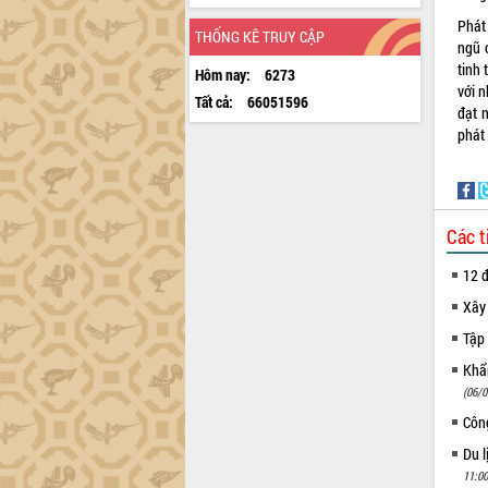
Phát
THỐNG KÊ TRUY CẬP
ngũ c
tinh 
Hôm nay:
6273
với n
Tất cả:
66051596
đạt 
phát 
Các t
12 đ
Xây
Tập 
Khẩn
(06/0
Côn
Du l
11:00