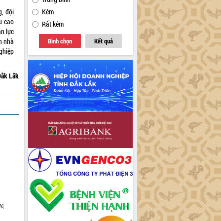
, đội
Kém
êu cao
Rất kém
n lực
nh nhà
Bình chọn
Kết quả
ghiệp
Đắk Lắk
6,