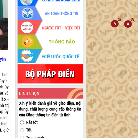
uyên
 Tỉnh
Tuyên
nh ủy
ầu và
BÌNH CHỌN
iáo -
Xin ý kiến đánh giá về giao diện, nội
h trị
dung, chất lượng cung cấp thông tin
ấp ủy
của Cổng thông tin điện tử tỉnh
 mình
Rất tốt
chính
, giữ
Tốt
Trung bình