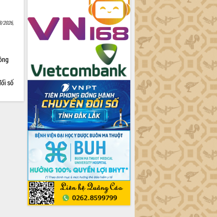
8/2026,
Nông
ổi số