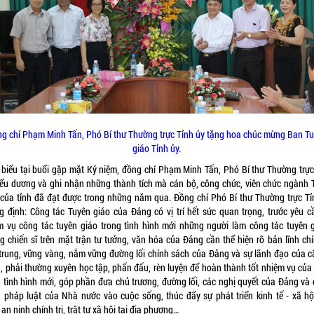
g chí Phạm Minh Tấn, Phó Bí thư Thường trực Tỉnh ủy tặng hoa chúc mừng Ban T
giáo Tỉnh ủy.
 biểu tại buổi gặp mặt Kỷ niệm, đồng chí Phạm Minh Tấn, Phó Bí thư Thường trực
iểu dương và ghi nhận những thành tích mà cán bộ, công chức, viên chức ngành 
 của tỉnh đã đạt được trong những năm qua. Đồng chí Phó Bí thư Thường trực Tỉ
g định: Công tác Tuyên giáo của Đảng có vị trí hết sức quan trọng, trước yêu c
m vụ công tác tuyên giáo trong tình hình mới những người làm công tác tuyên g
g chiến sĩ trên mặt trận tư tưởng, văn hóa của Đảng cần thể hiện rõ bản lĩnh chín
 trung, vững vàng, nắm vững đường lối chính sách của Đảng và sự lãnh đạo của c
, phải thường xuyên học tập, phấn đấu, rèn luyện để hoàn thành tốt nhiệm vụ của
g tình hình mới, góp phần đưa chủ trương, đường lối, các nghị quyết của Đảng và 
, pháp luật của Nhà nước vào cuộc sống, thúc đẩy sự phát triển kinh tế - xã hội
an ninh chính trị, trật tự xã hội tại địa phương…