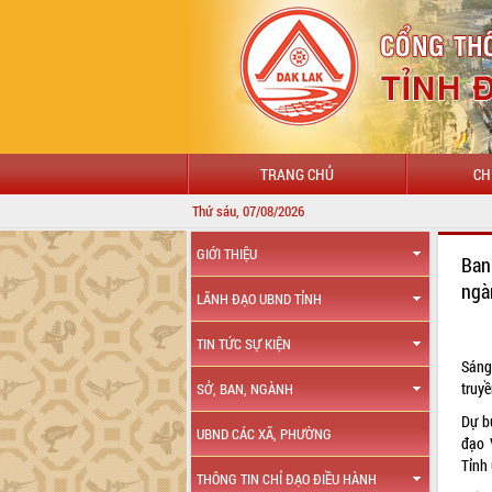
TRANG CHỦ
CH
Thứ sáu, 07/08/2026
GIỚI THIỆU
Ban
ngà
LÃNH ĐẠO UBND TỈNH
TIN TỨC SỰ KIỆN
Sáng
truy
SỞ, BAN, NGÀNH
Dự b
UBND CÁC XÃ, PHƯỜNG
đạo 
Tỉnh 
THÔNG TIN CHỈ ĐẠO ĐIỀU HÀNH