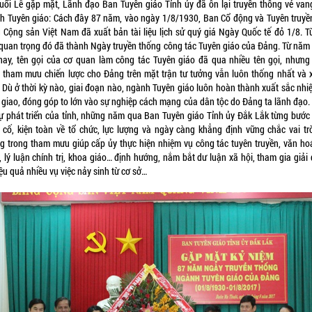
buổi Lễ gặp mặt, Lãnh đạo Ban Tuyên giáo Tỉnh ủy đã ôn lại truyền thống vẻ van
h Tuyên giáo: Cách đây 87 năm, vào ngày 1/8/1930, Ban Cổ động và Tuyên truyề
 Cộng sản Việt Nam đã xuất bản tài liệu lịch sử quý giá Ngày Quốc tế đỏ 1/8. T
quan trọng đó đã thành Ngày truyền thống công tác Tuyên giáo của Đảng. Từ năm
nay, tên gọi của cơ quan làm công tác Tuyên giáo đã qua nhiều tên gọi, nhưng
 tham mưu chiến lược cho Đảng trên mặt trận tư tưởng vẫn luôn thống nhất và 
. Dù ở thời kỳ nào, giai đoạn nào, ngành Tuyên giáo luôn hoàn thành xuất sắc nhi
 giao, đóng góp to lớn vào sự nghiệp cách mạng của dân tộc do Đảng ta lãnh đạo.
sự phát triển của tỉnh, những năm qua Ban Tuyên giáo Tỉnh ủy Đắk Lắk từng bước
 cố, kiện toàn về tổ chức, lực lượng và ngày càng khẳng định vững chắc vai trò
g trong tham mưu giúp cấp ủy thực hiện nhiệm vụ công tác tuyên truyền, văn ho
 lý luận chính trị, khoa giáo… định hướng, nắm bắt dư luận xã hội, tham gia giải
ệu quả nhiều vụ việc nảy sinh từ cơ sở…