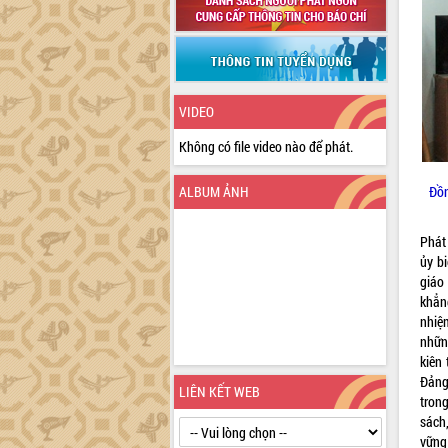
VIDEO
Không có file video nào để phát.
Đồn
ALBUM ẢNH
Phát
ủy b
giáo
khẳn
nhiệ
nhữn
kiên
Đảng
LIÊN KẾT WEB
tron
sách
vững 