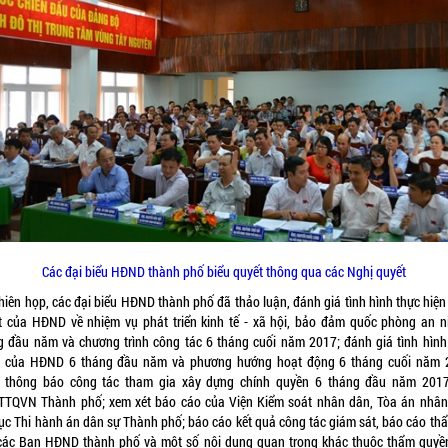
Các đại biểu HĐND thành phố biểu quyết thông qua các Nghị quyết
phiên họp, các đại biểu HĐND thành phố đã thảo luận, đánh giá tình hình thực hiện
t của HĐND về nhiệm vụ phát triển kinh tế - xã hội, bảo đảm quốc phòng an n
g đầu năm và chương trình công tác 6 tháng cuối năm 2017; đánh giá tình hình
 của HĐND 6 tháng đầu năm và phương hướng hoạt động 6 tháng cuối năm 
 thông báo công tác tham gia xây dựng chính quyền 6 tháng đầu năm 201
TQVN Thành phố; xem xét báo cáo của Viện Kiểm soát nhân dân, Tòa án nhân
cục Thi hành án dân sự Thành phố; báo cáo kết quả công tác giám sát, báo cáo thẩ
các Ban HĐND thành phố và một số nội dung quan trọng khác thuộc thẩm quyề