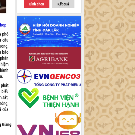
Bình chọn
Kết quả
 họp
h phố
u cầu
ương,
ảm bảo
 phần
 nhiệm
thành
a.
 phát
 biểu
 sát,
sống,
i của
 Giang