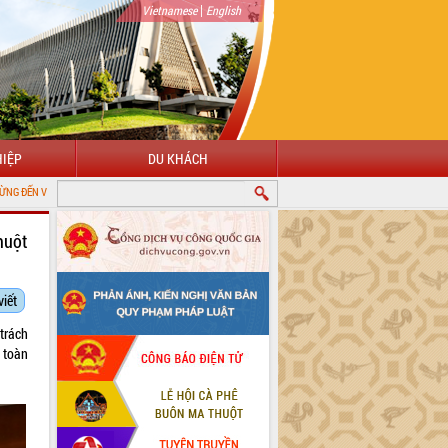
|
Vietnamese
English
IỆP
DU KHÁCH
 THÔNG TIN ĐIỆN TỬ TỈNH ĐẮK LẮK
huột
viết
 trách
 toàn