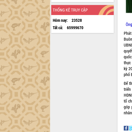
THỐNG KÊ TRUY CẬP
Hôm nay:
23528
Ông
Tất cả:
65999670
Phát
Buôn
UBND
quyết
quốc
thực 
kỳ 2
phố 
Để t
triể
HĐND
tổ c
góp 
nhân