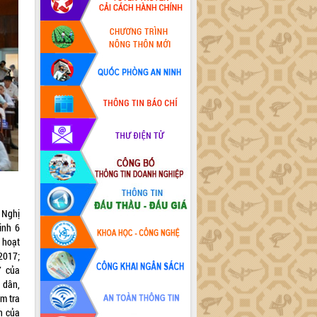
 Nghị
inh 6
 hoạt
2017;
7 của
 dân,
m tra
n của