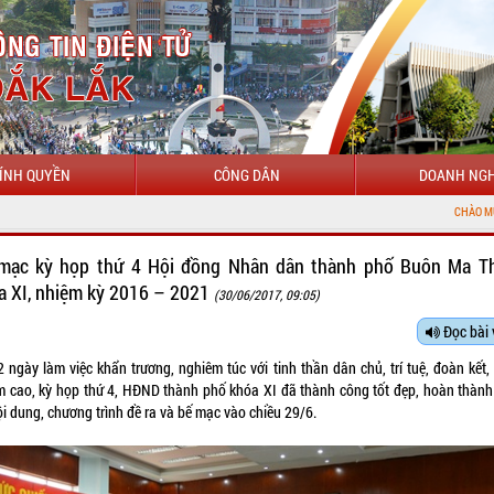
ÍNH QUYỀN
CÔNG DÂN
DOANH NGH
CHÀO MỪNG ĐẾN VỚI CỔNG
mạc kỳ họp thứ 4 Hội đồng Nhân dân thành phố Buôn Ma T
a XI, nhiệm kỳ 2016 – 2021
(30/06/2017, 09:05)
Đọc bài 
 ngày làm việc khẩn trương, nghiêm túc với tinh thần dân chủ, trí tuệ, đoàn kết,
m cao, kỳ họp thứ 4, HĐND thành phố khóa XI đã thành công tốt đẹp, hoàn thành
i dung, chương trình đề ra và bế mạc vào chiều 29/6.