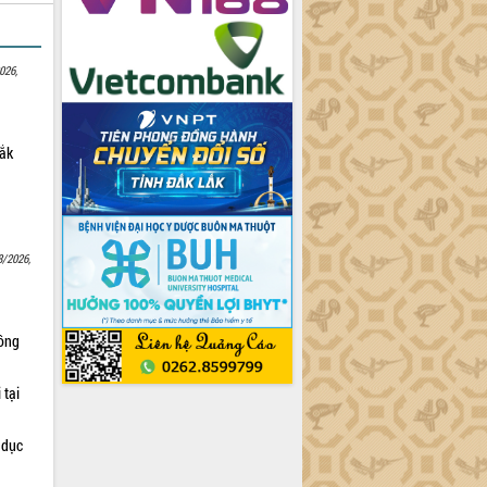
026,
Lắk
8/2026,
Nông
 tại
 dục