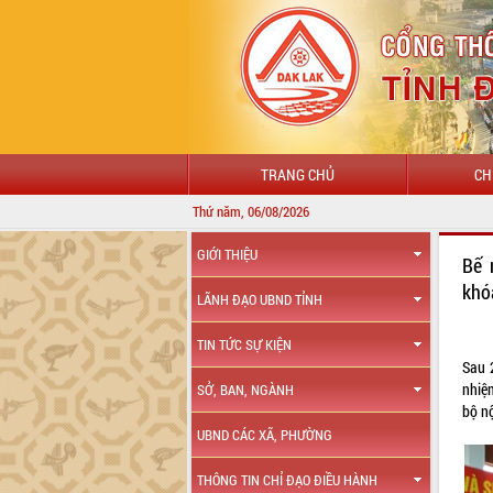
TRANG CHỦ
CH
Thứ năm, 06/08/2026
GIỚI THIỆU
Bế 
khó
LÃNH ĐẠO UBND TỈNH
TIN TỨC SỰ KIỆN
Sau 2
nhiệ
SỞ, BAN, NGÀNH
bộ nộ
UBND CÁC XÃ, PHƯỜNG
THÔNG TIN CHỈ ĐẠO ĐIỀU HÀNH