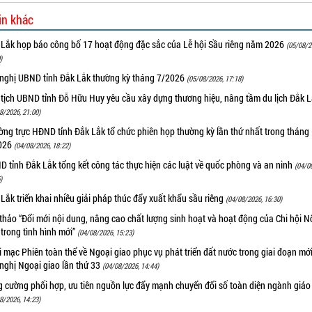
in khác
 Lắk họp báo công bố 17 hoạt động đặc sắc của Lễ hội Sầu riêng năm 2026
(05/08/2
)
 nghị UBND tỉnh Đắk Lắk thường kỳ tháng 7/2026
(05/08/2026, 17:18)
 tịch UBND tỉnh Đỗ Hữu Huy yêu cầu xây dựng thương hiệu, nâng tầm du lịch Đắk 
8/2026, 21:00)
ng trực HĐND tỉnh Đắk Lắk tổ chức phiên họp thường kỳ lần thứ nhất trong tháng
026
(04/08/2026, 18:22)
 tỉnh Đắk Lắk tổng kết công tác thực hiện các luật về quốc phòng và an ninh
(04/0
)
Lắk triển khai nhiều giải pháp thúc đẩy xuất khẩu sầu riêng
(04/08/2026, 16:30)
thảo “Đổi mới nội dung, nâng cao chất lượng sinh hoạt và hoạt động của Chi hội 
trong tình hình mới”
(04/08/2026, 15:23)
 mạc Phiên toàn thể về Ngoại giao phục vụ phát triển đất nước trong giai đoạn mới
nghị Ngoại giao lần thứ 33
(04/08/2026, 14:44)
g cường phối hợp, ưu tiên nguồn lực đẩy mạnh chuyển đổi số toàn diện ngành giáo
8/2026, 14:23)