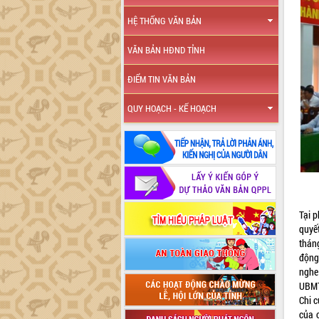
HỆ THỐNG VĂN BẢN
VĂN BẢN HĐND TỈNH
ĐIỂM TIN VĂN BẢN
QUY HOẠCH - KẾ HOẠCH
Tại 
quyế
thán
động
nghe
UBMT
Chi 
của 