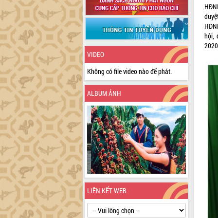
HĐND
duyệ
HĐND
hội,
2020
VIDEO
Không có file video nào để phát.
ALBUM ẢNH
LIÊN KẾT WEB