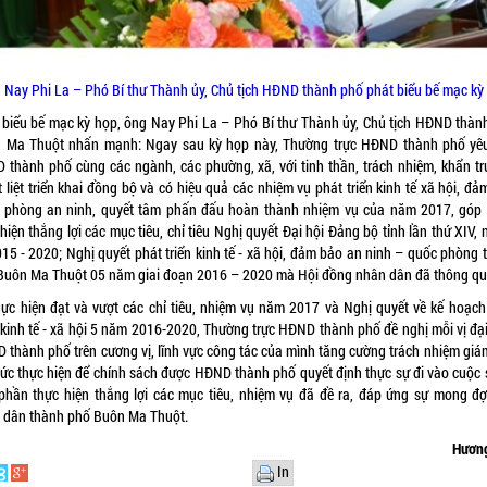
 Nay Phi La – Phó Bí thư Thành ủy, Chủ tịch HĐND thành phố phát biểu bế mạc kỳ
 biểu bế mạc kỳ họp, ông Nay Phi La – Phó Bí thư Thành ủy, Chủ tịch HĐND thàn
 Ma Thuột nhấn mạnh: Ngay sau kỳ họp này, Thường trực HĐND thành phố yê
 thành phố cùng các ngành, các phường, xã, với tinh thần, trách nhiệm, khẩn tr
 liệt triển khai đồng bộ và có hiệu quả các nhiệm vụ phát triển kinh tế xã hội, đ
 phòng an ninh, quyết tâm phấn đấu hoàn thành nhiệm vụ của năm 2017, góp
hiện thắng lợi các mục tiêu, chỉ tiêu Nghị quyết Đại hội Đảng bộ tỉnh lần thứ XIV,
015 - 2020; Nghị quyết phát triển kinh tế - xã hội, đảm bảo an ninh – quốc phòng 
Buôn Ma Thuột 05 năm giai đoạn 2016 – 2020 mà Hội đồng nhân dân đã thông qu
hực hiện đạt và vượt các chỉ tiêu, nhiệm vụ năm 2017 và Nghị quyết về kế hoạch
n kinh tế - xã hội 5 năm 2016-2020, Thường trực HĐND thành phố đề nghị mỗi vị đại
 thành phố trên cương vị, lĩnh vực công tác của mình tăng cường trách nhiệm giám
hức thực hiện để chính sách được HĐND thành phố quyết định thực sự đi vào cuộc 
phần thực hiện thắng lợi các mục tiêu, nhiệm vụ đã đề ra, đáp ứng sự mong đợ
 dân thành phố Buôn Ma Thuột.
Hương
In