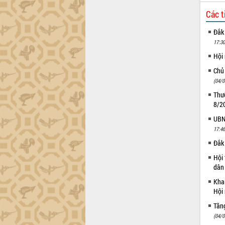
Các t
Đắk
17:30
Hội
Chủ
(04/0
Thườ
8/2
UBND
17:46
Đắk 
Hội 
dân 
Khai
Hội 
Tăn
(04/0