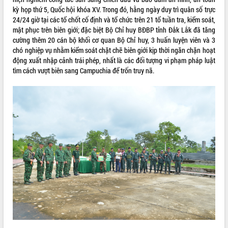
kỳ họp thứ 5, Quốc hội khóa XV. Trong đó, hằng ngày duy trì quân số trực
ĐIỂM TIN VĂN BẢN
24/24 giờ tại các tổ chốt cố định và tổ chức trên 21 tổ tuần tra, kiểm soát,
mật phục trên biên giới; đặc biệt Bộ Chỉ huy BĐBP tỉnh Đắk Lắk đã tăng
QUY HOẠCH - KẾ HOẠCH
cường thêm 20 cán bộ khối cơ quan Bộ Chỉ huy, 3 huấn luyện viên và 3
chó nghiệp vụ nhằm kiểm soát chặt chẽ biên giới kịp thời ngăn chặn hoạt
động xuất nhập cảnh trái phép, nhất là các đối tượng vi phạm pháp luật
tìm cách vượt biên sang Campuchia để trốn truy nã.