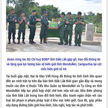
Tất cả:
65991626
Đoàn công tác Bộ Chỉ huy BĐBP tỉnh Đắk Lắk gặp gỡ, trao đổi thông tin
và tặng quà lực lượng bảo vệ biên giới tỉnh Mondulkiri, Campuchia tại cột
mốc biên giới số 44.
Tại buổi gặp mặt, Đại tá Đào Viết Hùng đã thông tin tình hình liên quan
đến an ninh trật tự trên địa bàn tỉnh Đắk Lắk thời gian gần đây và mong
muốn các đơn vị thuộc Tiểu khu Quân sự Mondulkiri và Ty Công an tỉnh
Mondulkiri tiếp tục phối hợp chặt chẽ hơn nữa với các Đồn Biên phòng
của tỉnh Đắk Lắk trong trao đổi tình hình; đấu tranh ngăn chặn với các
loại tội phạm vi phạm pháp luật ở khu vực biên giới. Qua đó, góp phần
xây dựng đường biên giới hòa bình, hữu nghị, hợp tác và phát triển.