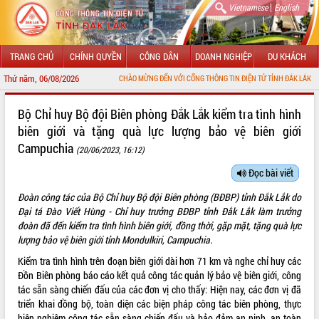
|
Vietnamese
English
TRANG CHỦ
CHÍNH QUYỀN
CÔNG DÂN
DOANH NGHIỆP
DU KHÁCH
Thứ năm, 06/08/2026
CHÀO MỪNG ĐẾN VỚI CỔNG THÔNG TIN ĐIỆN TỬ TỈNH ĐẮK LẮK
GIỚI THIỆU
Bộ Chỉ huy Bộ đội Biên phòng Đắk Lắk kiểm tra tình hình
biên giới và tặng quà lực lượng bảo vệ biên giới
LÃNH ĐẠO UBND TỈNH
Campuchia
(20/06/2023, 16:12)
TIN TỨC SỰ KIỆN
Đọc bài viết
SỞ, BAN, NGÀNH
Đoàn công tác của Bộ Chỉ huy Bộ đội Biên phòng (BĐBP) tỉnh Đắk Lắk do
Đại tá Đào Viết Hùng - Chỉ huy trưởng BĐBP tỉnh Đắk Lắk làm trưởng
UBND CÁC XÃ, PHƯỜNG
đoàn đã đến kiểm tra tình hình biên giới, đồng thời, gặp mặt, tặng quà lực
lượng bảo vệ biên giới tỉnh Mondulkiri, Campuchia.
THÔNG TIN CHỈ ĐẠO ĐIỀU HÀNH
Kiểm tra tình hình trên đoạn biên giới dài hơn 71 km và nghe chỉ huy các
Đồn Biên phòng báo cáo kết quả công tác quản lý bảo vệ biên giới, công
HỆ THỐNG VĂN BẢN
tác sẵn sàng chiến đấu của các đơn vị cho thấy: Hiện nay, các đơn vị đã
triển khai đồng bộ, toàn diện các biện pháp công tác biên phòng, thực
VĂN BẢN HĐND TỈNH
hiện nghiêm công tác sẵn sàng chiến đấu và bảo đảm an ninh, an toàn