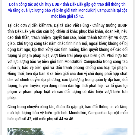
Đoàn công tác Bộ Chỉ huy BĐBP tỉnh Đắk Lắk gặp gỡ, trao đổi thông tin
VIDEO
và tặng quà lực lượng bảo vệ biên giới tỉnh Mondulkiri, Campuchia tại cột
mốc biên giới số 42.
Không có file video nào để phát.
Tại các đơn vị đến kiểm tra, Đại tá Đào Viết Hùng - Chỉ huy trưởng BĐBP
tỉnh Đắk Lắk yêu cầu cán bộ, chiến sĩ khắc phục khó khăn, đoàn kết, nêu
ALBUM ẢNH
cao tinh thần, trách nhiệm, quyết tâm cao, hoàn thành tốt nhiệm vụ được
giao. Chú trọng công tác nắm chắc tình hình nội, ngoại biên; không để bị
động bất ngờ, kịp thời xử lý các tình huống, kiên quyết không để các đối
tượng vi phạm pháp luật, vượt biên trái phép qua biên giới. Phối hợp tốt
với lực lượng bảo vệ biên giới tỉnh Mondulkiri, Campuchia trong công tác
quản lý, bảo vệ biên giới và đấu tranh phòng chống các loại tội phạm.
Đồng thời, trên địa bàn 4 xã biên giới các đơn vị chủ động phối hợp chặt
chẽ với chính quyền địa phương, các lực lượng trong quản lý địa bàn, đối
tượng; tuyên truyền, vận động nhân dân kịp thời phát hiện và tố giác tội
phạm vi phạm pháp luật và các đối tượng có dấu hiệu vượt biên trái
LIÊN KẾT WEB
phép.
Cũng trong chuyến công tác, đoàn đã gặp gỡ, trao đổi thông tin và tặng
quà lực lượng bảo vệ biên giới tỉnh Mondulkiri, Campuchia tại cột mốc
biên giới số 42, cột mốc phụ số 44 và 46.
THỐNG KÊ TRUY CẬP
Hôm nay:
15484