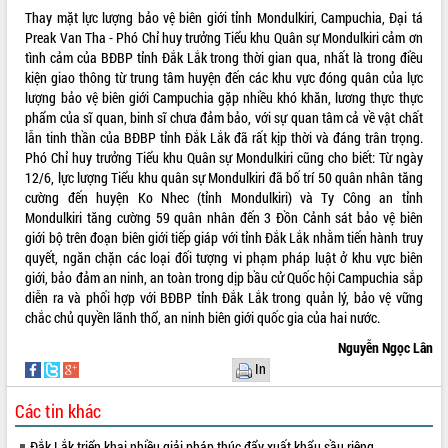
Thay mặt lực lượng bảo vệ biên giới tỉnh Mondulkiri, Campuchia, Đại tá
Preak Van Tha - Phó Chỉ huy trưởng Tiểu khu Quân sự Mondulkiri cảm ơn
tình cảm của BĐBP tỉnh Đắk Lắk trong thời gian qua, nhất là trong điều
kiện giao thông từ trung tâm huyện đến các khu vực đóng quân của lực
lượng bảo vệ biên giới Campuchia gặp nhiều khó khăn, lương thực thực
phẩm của sĩ quan, binh sĩ chưa đảm bảo, với sự quan tâm cả về vật chất
lẫn tinh thần của BĐBP tỉnh Đắk Lắk đã rất kịp thời và đáng trân trọng.
Phó Chỉ huy trưởng Tiểu khu Quân sự Mondulkiri cũng cho biết: Từ ngày
12/6, lực lượng Tiểu khu quân sự Mondulkiri đã bố trí 50 quân nhân tăng
cường đến huyện Ko Nhec (tỉnh Mondulkiri) và Ty Công an tỉnh
Mondulkiri tăng cường 59 quân nhân đến 3 Đồn Cảnh sát bảo vệ biên
giới bộ trên đoạn biên giới tiếp giáp với tỉnh Đắk Lắk nhằm tiến hành truy
quyết, ngăn chặn các loại đối tượng vi phạm pháp luật ở khu vực biên
giới, bảo đảm an ninh, an toàn trong dịp bầu cử Quốc hội Campuchia sắp
diễn ra và phối hợp với BĐBP tỉnh Đắk Lắk trong quản lý, bảo vệ vững
chắc chủ quyền lãnh thổ, an ninh biên giới quốc gia của hai nước.
Nguyễn Ngọc Lân
In
Các tin khác
Đắk Lắk triển khai nhiều giải pháp thúc đẩy xuất khẩu sầu riêng