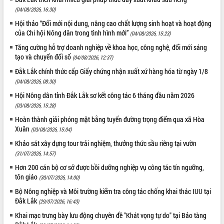
(04/08/2026, 16:30)
Hội thảo “Đổi mới nội dung, nâng cao chất lượng sinh hoạt và hoạt động
của Chi hội Nông dân trong tình hình mới”
(04/08/2026, 15:23)
Tăng cường hỗ trợ doanh nghiệp về khoa học, công nghệ, đổi mới sáng
tạo và chuyển đổi số
(04/08/2026, 12:37)
Đắk Lắk chính thức cấp Giấy chứng nhận xuất xứ hàng hóa từ ngày 1/8
(04/08/2026, 08:30)
Hội Nông dân tỉnh Đắk Lắk sơ kết công tác 6 tháng đầu năm 2026
(03/08/2026, 15:28)
Hoàn thành giải phóng mặt bằng tuyến đường trọng điểm qua xã Hòa
Xuân
(03/08/2026, 15:04)
Khảo sát xây dựng tour trải nghiệm, thưởng thức sầu riêng tại vườn
(31/07/2026, 14:57)
Hơn 200 cán bộ cơ sở được bồi dưỡng nghiệp vụ công tác tín ngưỡng,
tôn giáo
(30/07/2026, 14:00)
Bộ Nông nghiệp và Môi trường kiểm tra công tác chống khai thác IUU tại
Đắk Lắk
(29/07/2026, 16:43)
Khai mạc trưng bày lưu động chuyên đề "Khát vọng tự do" tại Bảo tàng