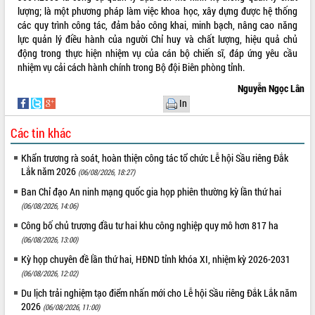
lượng; là một phương pháp làm việc khoa học, xây dựng được hệ thống
VIDEO
các quy trình công tác, đảm bảo công khai, minh bạch, nâng cao năng
lực quản lý điều hành của người Chỉ huy và chất lượng, hiệu quả chủ
Không có file video nào để phát.
động trong thực hiện nhiệm vụ của cán bộ chiến sĩ, đáp ứng yêu cầu
nhiệm vụ cải cách hành chính trong Bộ đội Biên phòng tỉnh.
ALBUM ẢNH
Nguyễn Ngọc Lân
In
Các tin khác
Khẩn trương rà soát, hoàn thiện công tác tổ chức Lễ hội Sầu riêng Đắk
Lắk năm 2026
(06/08/2026, 18:27)
Ban Chỉ đạo An ninh mạng quốc gia họp phiên thường kỳ lần thứ hai
(06/08/2026, 14:06)
LIÊN KẾT WEB
Công bố chủ trương đầu tư hai khu công nghiệp quy mô hơn 817 ha
(06/08/2026, 13:00)
Kỳ họp chuyên đề lần thứ hai, HĐND tỉnh khóa XI, nhiệm kỳ 2026-2031
(06/08/2026, 12:02)
THỐNG KÊ TRUY CẬP
Du lịch trải nghiệm tạo điểm nhấn mới cho Lễ hội Sầu riêng Đắk Lắk năm
2026
Hôm nay:
14144
(06/08/2026, 11:00)