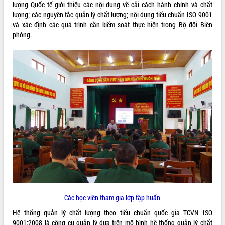
lượng Quốc tế giới thiệu các nội dung về cải cách hành chính và chất
ĐIỂM TIN VĂN BẢN
lượng; các nguyên tắc quản lý chất lượng; nội dụng tiểu chuẩn ISO 9001
và xác định các quá trình cần kiểm soát thực hiện trong Bộ đội Biên
phòng.
QUY HOẠCH - KẾ HOẠCH
Các học viên tham gia lớp tập huấn
Hệ thống quản lý chất lượng theo tiểu chuẩn quốc gia TCVN ISO
9001:2008 là công cụ quản lý dựa trên mô hình hệ thống quản lý chất