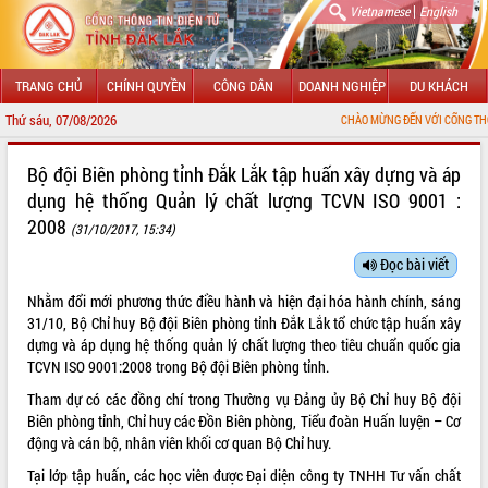
|
Vietnamese
English
TRANG CHỦ
CHÍNH QUYỀN
CÔNG DÂN
DOANH NGHIỆP
DU KHÁCH
Thứ sáu, 07/08/2026
CHÀO MỪNG ĐẾN VỚI CỔNG THÔNG TIN ĐIỆN T
GIỚI THIỆU
Bộ đội Biên phòng tỉnh Đắk Lắk tập huấn xây dựng và áp
dụng hệ thống Quản lý chất lượng TCVN ISO 9001 :
LÃNH ĐẠO UBND TỈNH
2008
(31/10/2017, 15:34)
TIN TỨC SỰ KIỆN
Đọc bài viết
SỞ, BAN, NGÀNH
Nhằm đổi mới phương thức điều hành và hiện đại hóa hành chính, sáng
31/10, Bộ Chỉ huy Bộ đội Biên phòng tỉnh Đắk Lắk tổ chức tập huấn xây
UBND CÁC XÃ, PHƯỜNG
dựng và áp dụng hệ thống quản lý chất lượng theo tiêu chuẩn quốc gia
TCVN ISO 9001:2008 trong Bộ đội Biên phòng tỉnh.
THÔNG TIN CHỈ ĐẠO ĐIỀU HÀNH
Tham dự có các đồng chí trong Thường vụ Đảng ủy Bộ Chỉ huy Bộ đội
Biên phòng tỉnh, Chỉ huy các Đồn Biên phòng, Tiểu đoàn Huấn luyện – Cơ
HỆ THỐNG VĂN BẢN
động và cán bộ, nhân viên khối cơ quan Bộ Chỉ huy.
VĂN BẢN HĐND TỈNH
Tại lớp tập huấn, các học viên được Đại diện công ty TNHH Tư vấn chất