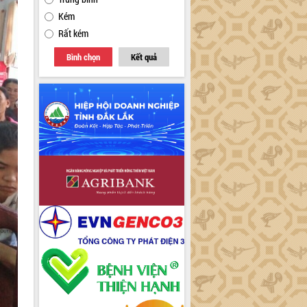
Kém
Rất kém
Bình chọn
Kết quả