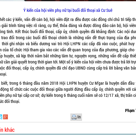
Ý kiến của hội viên phụ nữ tại buổi đối thoại xã Cư Suê
ết các ý kiến, vấn đề cán bộ, hội viên đặt ra đều được các đồng chí chủ trì tiếp th
à giải trình từng việc rõ ràng, cụ thể, thỏa đáng và được đông đảo cán bộ, hội viê
ồng tình. Kết thúc buổi đối thoại, cấp ủy, chính quyền đã khẳng định: Các nội du
, trao đổi trong các buổi đối thoại chính là những vấn đề thực trạng của địa ph
 thời ghi nhận và biểu dương vai trò Hội LHPN các cấp đã vào cuộc, phát huy 
m của tổ chức Hội tham gia vào các vấn đề quan trọng của địa phương, giúp cho
ấp huyện, xã kịp thời nắm bắt những tâm tư, nguyện vọng, những vấn đề cấp thiế
ữ cần giải quyết trong thời gian tới. Một số ý kiến của hội viên chưa được trả lời trự
cuộc đối thoại, cấp ủy, chính quyền đã chỉ đạo UBND cùng cấp trả lời bằng văn bả
hoại.
 biết, trong 6 tháng đầu năm 2018 Hội LHPN huyện Cư M’gar là huyện dẫn đầu 
 động tổ chức các cuộc đối thoại giữa người đứng đầu cấp ủy, chính quyền với cá
iên phụ nữ tại cấp cơ sở; dự kiến trong 6 tháng cuối năm sẽ có 12/17 xã, thị trấn c
ức đối thoại.
Phạm 
In
in khác