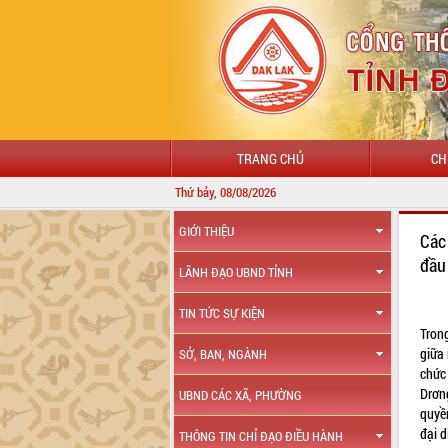
TRANG CHỦ
CH
Thứ bảy, 08/08/2026
GIỚI THIỆU
Các
đầu
LÃNH ĐẠO UBND TỈNH
TIN TỨC SỰ KIỆN
Tron
giữa 
SỞ, BAN, NGÀNH
chức
Drơng
UBND CÁC XÃ, PHƯỜNG
quyề
đại d
THÔNG TIN CHỈ ĐẠO ĐIỀU HÀNH