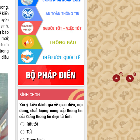
ương,
ý kiến
huyện
sinh,
g bào
 mới;
chính
trong
 điều
BÌNH CHỌN
Xin ý kiến đánh giá về giao diện, nội
dung, chất lượng cung cấp thông tin
của Cổng thông tin điện tử tỉnh
Rất tốt
Tốt
Trung bình