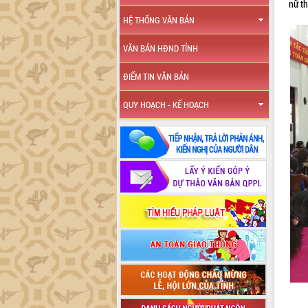
nữ t
HỆ THỐNG VĂN BẢN
VĂN BẢN HĐND TỈNH
ĐIỂM TIN VĂN BẢN
QUY HOẠCH - KẾ HOẠCH