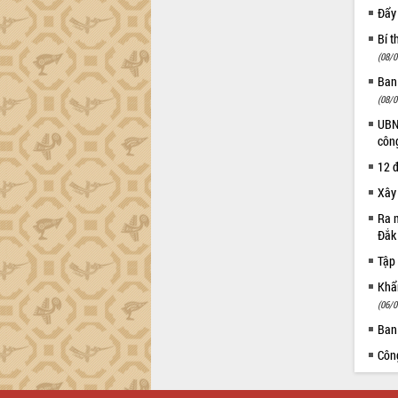
Đẩy
Bí t
(08/0
Ban
(08/0
UBND
côn
12 đ
Xây
Ra m
Đắk
Tập 
Khẩn
(06/0
Ban
Côn