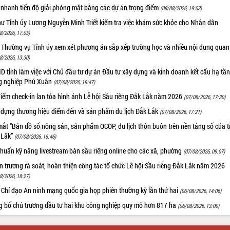
 nhanh tiến độ giải phóng mặt bằng các dự án trọng điểm
(08/08/2026, 19:53)
hư Tỉnh ủy Lương Nguyễn Minh Triết kiểm tra việc khám sức khỏe cho Nhân dân
8/2026, 17:05)
 Thường vụ Tỉnh ủy xem xét phương án sắp xếp trường học và nhiều nội dung quan
8/2026, 13:30)
 tỉnh làm việc với Chủ đầu tư dự án Đầu tư xây dựng và kinh doanh kết cấu hạ tầ
g nghiệp Phú Xuân
(07/08/2026, 19:47)
iểm check-in lan tỏa hình ảnh Lễ hội Sầu riêng Đắk Lắk năm 2026
(07/08/2026, 17:30)
 dựng thương hiệu điểm đến và sản phẩm du lịch Đắk Lắk
(07/08/2026, 17:21)
ắt “Bản đồ số nông sản, sản phẩm OCOP, du lịch thôn buôn trên nền tảng số của t
 Lắk”
(07/08/2026, 16:46)
huấn kỹ năng livestream bán sầu riêng online cho các xã, phường
(07/08/2026, 09:07)
 trương rà soát, hoàn thiện công tác tổ chức Lễ hội Sầu riêng Đắk Lắk năm 2026
8/2026, 18:27)
 Chỉ đạo An ninh mạng quốc gia họp phiên thường kỳ lần thứ hai
(06/08/2026, 14:06)
g bố chủ trương đầu tư hai khu công nghiệp quy mô hơn 817 ha
(06/08/2026, 13:00)