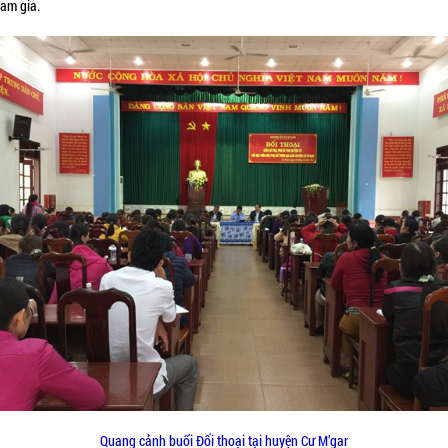
ham gia.
Quang cảnh buổi Đối thoại tại huyện Cư M’gar