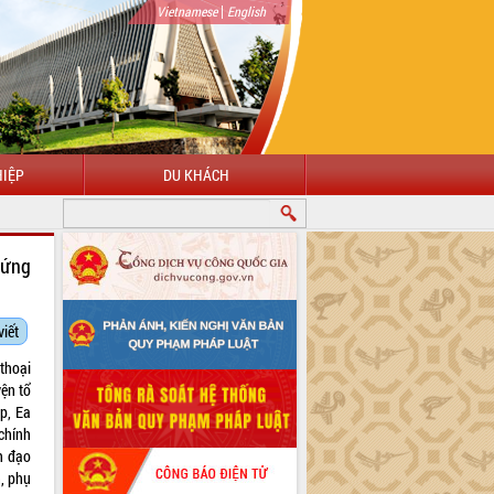
|
Vietnamese
English
IỆP
DU KHÁCH
ĐẾN VỚI CỔNG THÔNG TIN ĐIỆN TỬ TỈNH ĐẮK LẮK
đứng
viết
thoại
yện tổ
p, Ea
 chính
h đạo
n, phụ