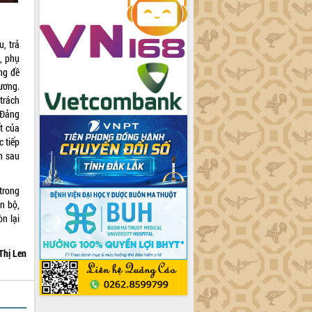
u, trả
n, phụ
ng đề
ương.
trách
 Đảng
t của
c tiếp
n sau
trong
n bộ,
òn lại
Thị Len