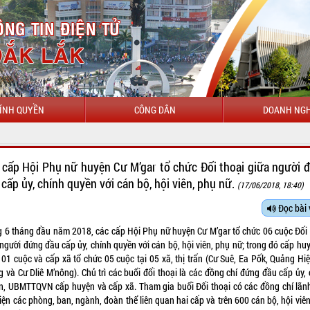
ÍNH QUYỀN
CÔNG DÂN
DOANH NGH
CHÀO MỪNG 
 cấp Hội Phụ nữ huyện Cư M’gar tổ chức Đối thoại giữa người 
 cấp ủy, chính quyền với cán bộ, hội viên, phụ nữ.
(17/06/2018, 18:40)
Đọc bài 
g 6 tháng đầu năm 2018, các cấp Hội Phụ nữ huyện Cư M’gar tổ chức 06 cuộc Đối 
người đứng đầu cấp ủy, chính quyền với cán bộ, hội viên, phụ nữ; trong đó cấp hu
 01 cuộc và cấp xã tổ chức 05 cuộc tại 05 xã, thị trấn (Cư Suê, Ea Pốk, Quảng Hiệ
 và Cư Dliê M’nông). Chủ trì các buổi đối thoại là các đồng chí đứng đầu cấp ủy,
n, UBMTTQVN cấp huyện và cấp xã. Tham gia buổi Đối thoại có các đồng chí lãn
iện các phòng, ban, ngành, đoàn thể liên quan hai cấp và trên 600 cán bộ, hội viê