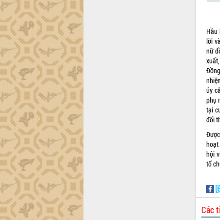
Hầu h
lời v
nữ đ
xuất
Đồng
nhiệ
ủy c
phụ n
tại 
đối t
Được
hoạt
hội v
tổ ch
Các t