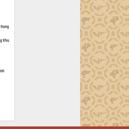
 trọng
ng Khu
ỉnh