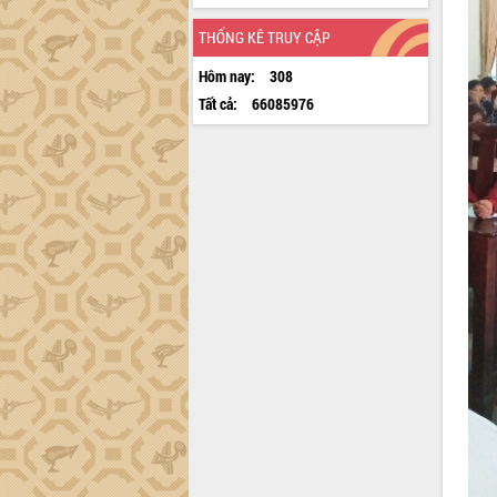
THỐNG KÊ TRUY CẬP
Hôm nay:
308
Tất cả:
66085976