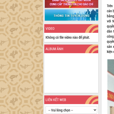
Trên
cán b
bằng
với 
quyề
VIDEO
dân 
công
Không có file video nào để phát.
quyề
sản 
ALBUM ẢNH
kiện 
LIÊN KẾT WEB