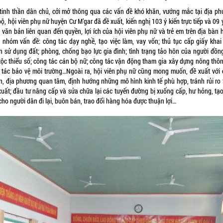
 tinh thần dân chủ, cởi mở thông qua các vấn đề khó khăn, vướng mắc tại địa ph
ộ, hội viên phụ nữ huyện Cư M’gar đã đề xuất, kiến nghị 103 ý kiến trực tiếp và 09 
 văn bản liên quan đến quyền, lợi ích của hội viên phụ nữ và trẻ em trên địa bàn 
9 nhóm vấn đề: công tác dạy nghề, tạo việc làm, vay vốn; thủ tục cấp giấy khai 
n sử dụng đất; phòng, chống bạo lực gia đình; tình trạng tảo hôn của người đồn
tộc thiểu số; công tác cán bộ nữ; công tác vận động tham gia xây dựng nông thôn
 tác bảo vệ môi trường…Ngoài ra, hội viên phụ nữ cũng mong muốn, đề xuất với 
n, địa phương quan tâm, định hướng những mô hình kinh tế phù hợp, tránh rủi ro 
xuất; đầu tư nâng cấp và sửa chữa lại các tuyến đường bị xuống cấp, hư hỏng, tạo
cho người dân đi lại, buôn bán, trao đổi hàng hóa được thuận lợi…