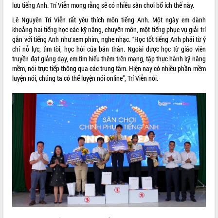
lưu tiếng Anh. Trí Viễn mong rằng sẽ có nhiều sân chơi bổ ích thế này.
VIDEO
Lê Nguyên Trí Viễn rất yêu thích môn tiếng Anh. Một ngày em dành
khoảng hai tiếng học các kỹ năng, chuyên môn, một tiếng phục vụ giải trí
Không có file video nào để phát.
gắn với tiếng Anh như xem phim, nghe nhạc. “Học tốt tiếng Anh phải từ ý
chí nỗ lực, tìm tòi, học hỏi của bản thân. Ngoài được học từ giáo viên
ALBUM ẢNH
truyền đạt giảng dạy, em tìm hiểu thêm trên mạng, tập thực hành kỹ năng
mềm, nói trực tiếp thông qua các trung tâm. Hiện nay có nhiều phần mềm
luyện nói, chúng ta có thể luyện nói online”, Trí Viễn nói.
LIÊN KẾT WEB
THỐNG KÊ TRUY CẬP
Hôm nay:
4428