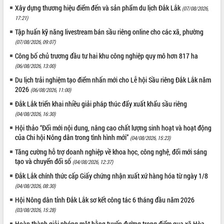
Xây dựng thương hiệu điểm đến và sản phẩm du lịch Đắk Lắk
(07/08/2026,
17:21)
Tập huấn kỹ năng livestream bán sầu riêng online cho các xã, phường
(07/08/2026, 09:07)
Công bố chủ trương đầu tư hai khu công nghiệp quy mô hơn 817 ha
(06/08/2026, 13:00)
Du lịch trải nghiệm tạo điểm nhấn mới cho Lễ hội Sầu riêng Đắk Lắk năm
2026
(06/08/2026, 11:00)
Đắk Lắk triển khai nhiều giải pháp thúc đẩy xuất khẩu sầu riêng
(04/08/2026, 16:30)
Hội thảo “Đổi mới nội dung, nâng cao chất lượng sinh hoạt và hoạt động
của Chi hội Nông dân trong tình hình mới”
(04/08/2026, 15:23)
Tăng cường hỗ trợ doanh nghiệp về khoa học, công nghệ, đổi mới sáng
tạo và chuyển đổi số
(04/08/2026, 12:37)
Đắk Lắk chính thức cấp Giấy chứng nhận xuất xứ hàng hóa từ ngày 1/8
(04/08/2026, 08:30)
Hội Nông dân tỉnh Đắk Lắk sơ kết công tác 6 tháng đầu năm 2026
(03/08/2026, 15:28)
Hoàn thành giải phóng mặt bằng tuyến đường trọng điểm qua xã Hòa