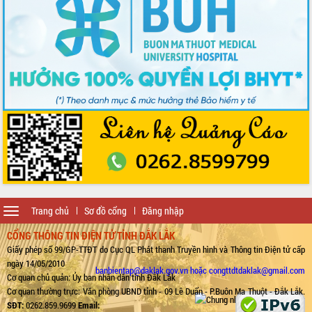
Toggle
Trang chủ
Sơ đồ cổng
Đăng nhập
navigation
CỔNG THÔNG TIN ĐIỆN TỬ TỈNH ĐẮK LẮK
Giấy phép số 99/GP-TTĐT do Cục QL Phát thanh Truyền hình và Thông tin Điện tử cấp
ngày 14/05/2010
banbientap@daklak.gov.vn hoặc congttdtdaklak@gmail.com
Cơ quan chủ quản: Ủy ban nhân dân tỉnh Đắk Lắk
Cơ quan thường trực: Văn phòng UBND tỉnh - 09 Lê Duẩn - P.Buôn Ma Thuột - Đắk Lắk.
SĐT:
0262.859.9699
Email: