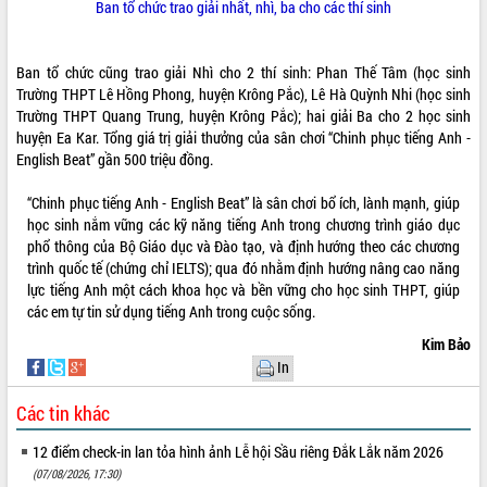
Ban tổ chức trao giải nhất, nhì, ba cho các thí sinh
Tất cả:
66090096
Ban tổ chức cũng trao giải Nhì cho 2 thí sinh: Phan Thế Tâm (học sinh
Trường THPT Lê Hồng Phong, huyện Krông Pắc), Lê Hà Quỳnh Nhi (học sinh
Trường THPT Quang Trung, huyện Krông Pắc); hai giải Ba cho 2 học sinh
huyện Ea Kar. Tổng giá trị giải thưởng của sân chơi “Chinh phục tiếng Anh -
English Beat” gần 500 triệu đồng.
“Chinh phục tiếng Anh - English Beat” là sân chơi bổ ích, lành mạnh, giúp
học sinh nắm vững các kỹ năng tiếng Anh trong chương trình giáo dục
phổ thông của Bộ Giáo dục và Đào tạo, và định hướng theo các chương
trình quốc tế (chứng chỉ IELTS); qua đó nhằm định hướng nâng cao năng
lực tiếng Anh một cách khoa học và bền vững cho học sinh THPT, giúp
các em tự tin sử dụng tiếng Anh trong cuộc sống.
Kim Bảo
In
Các tin khác
12 điểm check-in lan tỏa hình ảnh Lễ hội Sầu riêng Đắk Lắk năm 2026
(07/08/2026, 17:30)