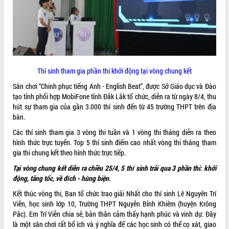
ĐIỂM TIN VĂN BẢN
QUY HOẠCH - KẾ HOẠCH
Thí sinh tham gia phần thi khởi động tại vòng chung kết
Sân chơi “Chinh phục tiếng Anh - English Beat”, được Sở Giáo dục và Đào
tạo tỉnh phối hợp MobiFone tỉnh Đắk Lắk tổ chức, diễn ra từ ngày 8/4, thu
hút sự tham gia của gần 3.000 thí sinh đến từ 45 trường THPT trên địa
bàn.
Các thí sinh tham gia 3 vòng thi tuần và 1 vòng thi tháng diễn ra theo
hình thức trực tuyến. Top 5 thí sinh điểm cao nhất vòng thi tháng tham
gia thi chung kết theo hình thức trực tiếp.
Tại vòng chung kết diễn ra chiều 25/4, 5 thí sinh trải qua 3 phần thi: khởi
động, tăng tốc, về đích - hùng biện.
Kết thúc vòng thi, Ban tổ chức trao giải Nhất cho thí sinh Lê Nguyên Trí
Viễn, học sinh lớp 10, Trường THPT Nguyễn Bỉnh Khiêm (huyện Krông
Pắc). Em Trí Viễn chia sẻ, bản thân cảm thấy hạnh phúc và vinh dự. Đây
là một sân chơi rất bổ ích và ý nghĩa để các học sinh có thể cọ xát, giao