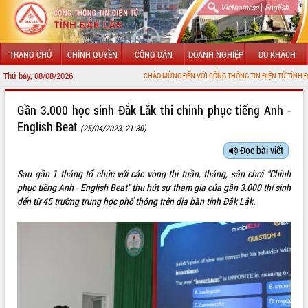
|
Vietnamese
English
TRANG CHỦ
CHÍNH QUYỀN
CÔNG DÂN
DOANH NGHIỆP
DU KHÁCH
Thứ bảy, 08/08/2026
CHÀO MỪNG ĐẾN VỚI CỔNG THÔNG TIN ĐIỆN TỬ TỈNH ĐẮK LẮK
GIỚI THIỆU
Gần 3.000 học sinh Đắk Lắk thi chinh phục tiếng Anh -
English Beat
(25/04/2023, 21:30)
LÃNH ĐẠO UBND TỈNH
Đọc bài viết
TIN TỨC SỰ KIỆN
Sau gần 1 tháng tổ chức với các vòng thi tuần, tháng, sân chơi “Chinh
SỞ, BAN, NGÀNH
phục tiếng Anh - English Beat” thu hút sự tham gia của gần 3.000 thí sinh
đến từ 45 trường trung học phổ thông trên địa bàn tỉnh Đắk Lắk.
UBND CÁC XÃ, PHƯỜNG
THÔNG TIN CHỈ ĐẠO ĐIỀU HÀNH
HỆ THỐNG VĂN BẢN
VĂN BẢN HĐND TỈNH