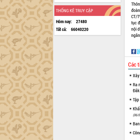
Thôn
đoàn
THỐNG KÊ TRUY CẬP
CT/TW
Hôm nay:
27480
tục 
nội 
Tất cả:
66040220
ngăn 
Các t
Xây
Ra m
Đắk
Tập 
Khẩn
(06/0
Ban
Côn