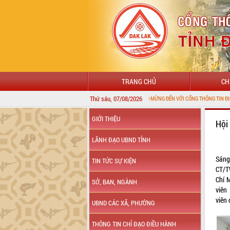
TRANG CHỦ
CH
Thứ sáu, 07/08/2026
CHÀO MỪNG ĐẾN VỚI CỔNG THÔNG TIN ĐIỆN TỬ TỈNH ĐẮK 
GIỚI THIỆU
Hội
LÃNH ĐẠO UBND TỈNH
Sáng
TIN TỨC SỰ KIỆN
CT/T
Chí 
SỞ, BAN, NGÀNH
viên
viên
UBND CÁC XÃ, PHƯỜNG
THÔNG TIN CHỈ ĐẠO ĐIỀU HÀNH