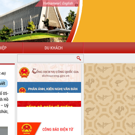
|
Vietnamese
English
IỆP
DU KHÁCH
:46)
viết
ố 05-
ch Hồ
 – Uỷ
chức,