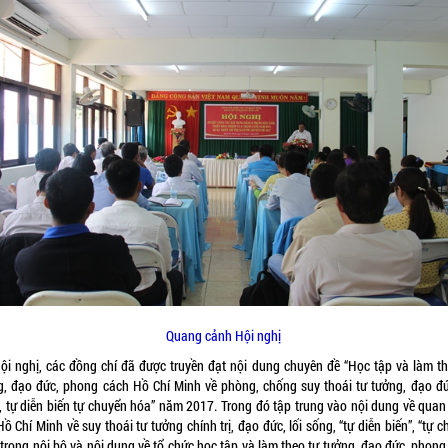
Quang cảnh Hội nghị
Hội nghị, các đồng chí đã được truyền đạt nội dung chuyên đề “Học tập và làm th
g, đạo đức, phong cách Hồ Chí Minh về phòng, chống suy thoái tư tưởng, đạo đức
, tự diễn biến tự chuyển hóa” năm 2017. Trong đó tập trung vào nội dung về quan
ồ Chí Minh về suy thoái tư tưởng chính trị, đạo đức, lối sống, “tự diễn biến”, “tự 
 trong nội bộ và nội dung về tổ chức học tập và làm theo tư tưởng, đạo đức, phong