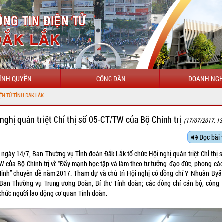
ÍNH QUYỀN
CÔNG DÂN
DOANH NGH
LẮK
 nghị quán triệt Chỉ thị số 05-CT/TW của Bộ Chính trị
(17/07/2017, 13
Đọc bài 
 ngày 14/7, Ban Thường vụ Tỉnh đoàn Đắk Lắk tổ chức Hội nghị quán triệt Chỉ thị s
W của Bộ Chính trị về “Đẩy mạnh học tập và làm theo tư tưởng, đạo đức, phong cá
Minh” chuyên đề năm 2017. Tham dự và chủ trì Hội nghị có đồng chí Y Nhuân Byă
 Ban Thường vụ Trung ương Đoàn, Bí thư Tỉnh đoàn; các đồng chí cán bộ, công 
 chức người lao động cơ quan Tỉnh đoàn.