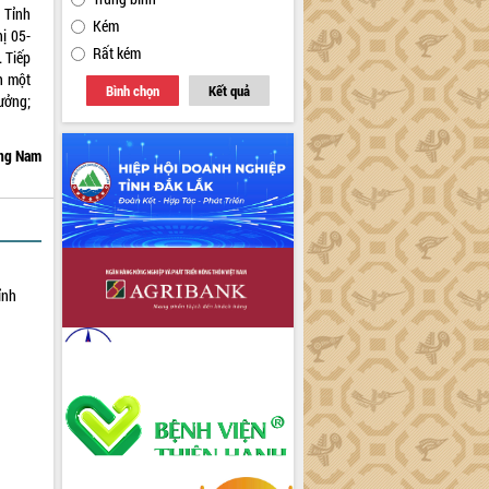
 Tỉnh
Kém
ị 05-
Rất kém
. Tiếp
h một
Bình chọn
Kết quả
ưởng;
ơng Nam
ỉnh