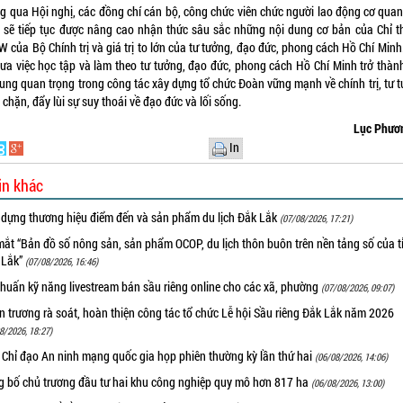
g qua Hội nghị, các đồng chí cán bộ, công chức viên chức người lao động cơ quan
 sẽ tiếp tục được nâng cao nhận thức sâu sắc những nội dung cơ bản của Chỉ th
 của Bộ Chính trị và giá trị to lớn của tư tưởng, đạo đức, phong cách Hồ Chí Minh
đưa việc học tập và làm theo tư tưởng, đạo đức, phong cách Hồ Chí Minh trở thàn
dung quan trọng trong công tác xây dựng tổ chức Đoàn vững mạnh về chính trị, tư t
chặn, đẩy lùi sự suy thoái về đạo đức và lối sống.
Lục Phư
In
in khác
 dựng thương hiệu điểm đến và sản phẩm du lịch Đắk Lắk
(07/08/2026, 17:21)
ắt “Bản đồ số nông sản, sản phẩm OCOP, du lịch thôn buôn trên nền tảng số của t
 Lắk”
(07/08/2026, 16:46)
huấn kỹ năng livestream bán sầu riêng online cho các xã, phường
(07/08/2026, 09:07)
 trương rà soát, hoàn thiện công tác tổ chức Lễ hội Sầu riêng Đắk Lắk năm 2026
8/2026, 18:27)
 Chỉ đạo An ninh mạng quốc gia họp phiên thường kỳ lần thứ hai
(06/08/2026, 14:06)
g bố chủ trương đầu tư hai khu công nghiệp quy mô hơn 817 ha
(06/08/2026, 13:00)