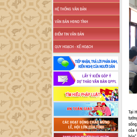
HỆ THỐNG VĂN BẢN
VĂN BẢN HĐND TỈNH
ĐIỂM TIN VĂN BẢN
QUY HOẠCH - KẾ HOẠCH
Tại 
tưởn
sống
của H
hóa”