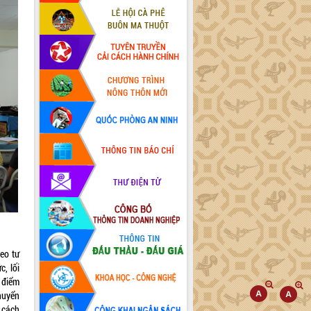
eo tư
, lối
 điểm
chuyển
 cách