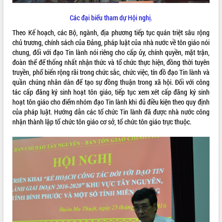
VIDEO
Các đại biểu tham dự Hội nghị.
Không có file video nào để phát.
Theo Kế hoạch, các Bộ, ngành, địa phương tiếp tục quán triệt sâu rộng
chủ trương, chính sách của Đảng, pháp luật của nhà nước về tôn giáo nói
chung, đối với đạo Tin lành nói riêng cho cấp ủy, chính quyền, mặt trận,
ALBUM ẢNH
đoàn thể để thống nhất nhận thức và tổ chức thực hiện, đồng thời tuyên
truyền, phổ biến rộng rãi trong chức sắc, chức việc, tín đồ đạo Tin lành và
quần chúng nhân dân để tạo sự đồng thuận trong xã hội. Đối với công
tác cấp đăng ký sinh hoạt tôn giáo, tiếp tục xem xét cấp đăng ký sinh
hoạt tôn giáo cho điểm nhóm đạo Tin lành khi đủ điều kiện theo quy định
của pháp luật. Hướng dẫn các tổ chức Tin lành đã được nhà nước công
nhận thành lập tổ chức tôn giáo cơ sở, tổ chức tôn giáo trực thuộc.
LIÊN KẾT WEB
THỐNG KÊ TRUY CẬP
Hôm nay:
27101