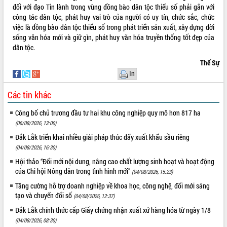
đối với đạo Tin lành trong vùng đồng bào dân tộc thiểu số phải gắn với
công tác dân tộc, phát huy vai trò của người có uy tín, chức sắc, chức
việc là đồng bào dân tộc thiểu số trong phát triển sản xuất, xây dựng đời
sống văn hóa mới và giữ gìn, phát huy văn hóa truyền thống tốt đẹp của
dân tộc.
Thế Sự
In
Các tin khác
Công bố chủ trương đầu tư hai khu công nghiệp quy mô hơn 817 ha
(06/08/2026, 13:00)
Đắk Lắk triển khai nhiều giải pháp thúc đẩy xuất khẩu sầu riêng
(04/08/2026, 16:30)
Hội thảo “Đổi mới nội dung, nâng cao chất lượng sinh hoạt và hoạt động
của Chi hội Nông dân trong tình hình mới”
(04/08/2026, 15:23)
Tăng cường hỗ trợ doanh nghiệp về khoa học, công nghệ, đổi mới sáng
tạo và chuyển đổi số
(04/08/2026, 12:37)
Đắk Lắk chính thức cấp Giấy chứng nhận xuất xứ hàng hóa từ ngày 1/8
(04/08/2026, 08:30)