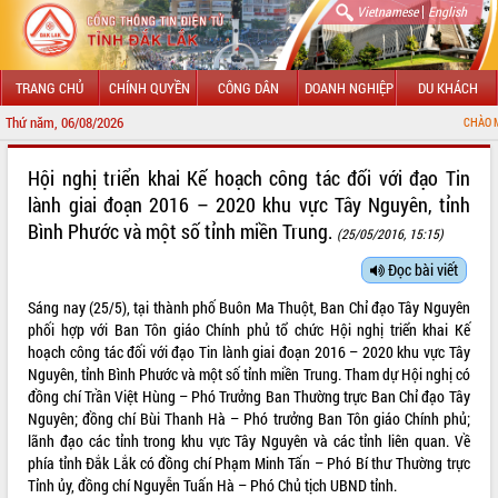
|
Vietnamese
English
TRANG CHỦ
CHÍNH QUYỀN
CÔNG DÂN
DOANH NGHIỆP
DU KHÁCH
Thứ năm, 06/08/2026
CHÀO MỪNG ĐẾN VỚI CỔ
GIỚI THIỆU
Hội nghị triển khai Kế hoạch công tác đối với đạo Tin
lành giai đoạn 2016 – 2020 khu vực Tây Nguyên, tỉnh
LÃNH ĐẠO UBND TỈNH
Bình Phước và một số tỉnh miền Trung.
(25/05/2016, 15:15)
TIN TỨC SỰ KIỆN
Đọc bài viết
SỞ, BAN, NGÀNH
Sáng nay (25/5), tại thành phố Buôn Ma Thuột, Ban Chỉ đạo Tây Nguyên
phối hợp với Ban Tôn giáo Chính phủ tổ chức Hội nghị triển khai Kế
UBND CÁC XÃ, PHƯỜNG
hoạch công tác đối với đạo Tin lành giai đoạn 2016 – 2020 khu vực Tây
Nguyên, tỉnh Bình Phước và một số tỉnh miền Trung. Tham dự Hội nghị có
THÔNG TIN CHỈ ĐẠO ĐIỀU HÀNH
đồng chí Trần Việt Hùng – Phó Trưởng Ban Thường trực Ban Chỉ đạo Tây
Nguyên; đồng chí Bùi Thanh Hà – Phó trưởng Ban Tôn giáo Chính phủ;
HỆ THỐNG VĂN BẢN
lãnh đạo các tỉnh trong khu vực Tây Nguyên và các tỉnh liên quan. Về
phía tỉnh Đắk Lắk có đồng chí Phạm Minh Tấn – Phó Bí thư Thường trực
VĂN BẢN HĐND TỈNH
Tỉnh ủy, đồng chí Nguyễn Tuấn Hà – Phó Chủ tịch UBND tỉnh.