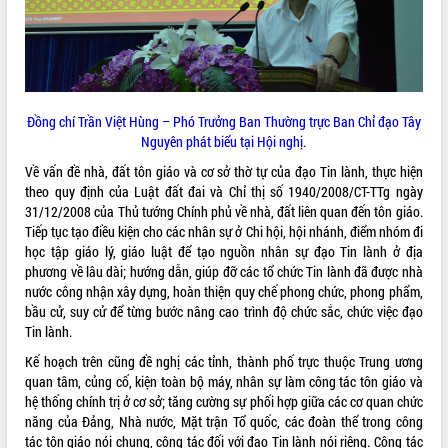
Tất cả:
66003243
Đồng chí Trần Việt Hùng – Phó Trưởng Ban Thường trực Ban Chỉ đạo Tây
Nguyên phát biểu tại Hội nghị.
Về vấn đề nhà, đất tôn giáo và cơ sở thờ tự của đạo Tin lành, thực hiện
theo quy định của Luật đất đai và Chỉ thị số 1940/2008/CT-TTg ngày
31/12/2008 của Thủ tướng Chính phủ về nhà, đất liên quan đến tôn giáo.
Tiếp tục tạo điều kiện cho các nhân sự ở Chi hội, hội nhánh, điểm nhóm đi
học tập giáo lý, giáo luật để tạo nguồn nhân sự đạo Tin lành ở địa
phương về lâu dài; hướng dẫn, giúp đỡ các tổ chức Tin lành đã được nhà
nước công nhận xây dựng, hoàn thiện quy chế phong chức, phong phẩm,
bầu cử, suy cử để từng bước nâng cao trình độ chức sắc, chức việc đạo
Tin lành.
Kế hoạch trên cũng đề nghị các tỉnh, thành phố trực thuộc Trung ương
quan tâm, củng cố, kiện toàn bộ máy, nhân sự làm công tác tôn giáo và
hệ thống chính trị ở cơ sở; tăng cường sự phối hợp giữa các cơ quan chức
năng của Đảng, Nhà nước, Mặt trận Tổ quốc, các đoàn thể trong công
tác tôn giáo nói chung, công tác đối với đạo Tin lành nói riêng. Công tác