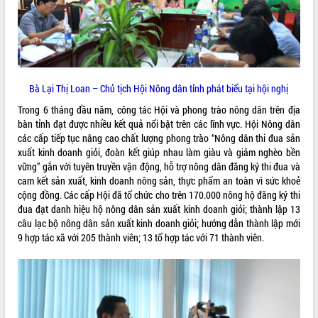
ĐIỂM TIN VĂN BẢN
QUY HOẠCH - KẾ HOẠCH
Bà Lại Thị Loan – Chủ tịch Hội Nông dân tỉnh phát biểu tại hội nghị
Trong 6 tháng đầu năm, công tác Hội và phong trào nông dân trên địa
bàn tỉnh đạt được nhiều kết quả nổi bật trên các lĩnh vực. Hội Nông dân
các cấp tiếp tục nâng cao chất lượng phong trào “Nông dân thi đua sản
xuất kinh doanh giỏi, đoàn kết giúp nhau làm giàu và giảm nghèo bền
vững” gắn với tuyên truyền vận động, hỗ trợ nông dân đăng ký thi đua và
cam kết sản xuất, kinh doanh nông sản, thực phẩm an toàn vì sức khoẻ
cộng đồng. Các cấp Hội đã tổ chức cho trên 170.000 nông hộ đăng ký thi
đua đạt danh hiệu hộ nông dân sản xuất kinh doanh giỏi; thành lập 13
câu lạc bộ nông dân sản xuất kinh doanh giỏi; hướng dẫn thành lập mới
9 hợp tác xã với 205 thành viên; 13 tổ hợp tác với 71 thành viên.