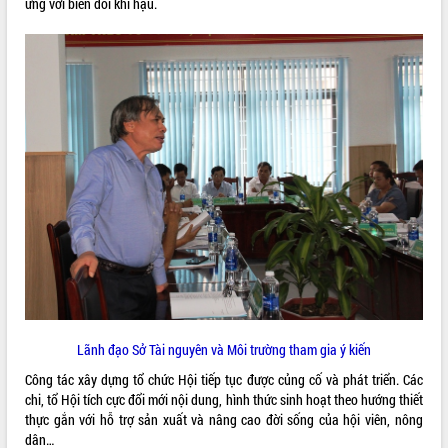
ứng với biến đổi khí hậu.
Tất cả:
66097129
Lãnh đạo Sở Tài nguyên và Môi trường tham gia ý kiến
Công tác xây dựng tổ chức Hội tiếp tục được củng cố và phát triển. Các
chi, tổ Hội tích cực đổi mới nội dung, hình thức sinh hoạt theo hướng thiết
thực gắn với hỗ trợ sản xuất và nâng cao đời sống của hội viên, nông
dân…