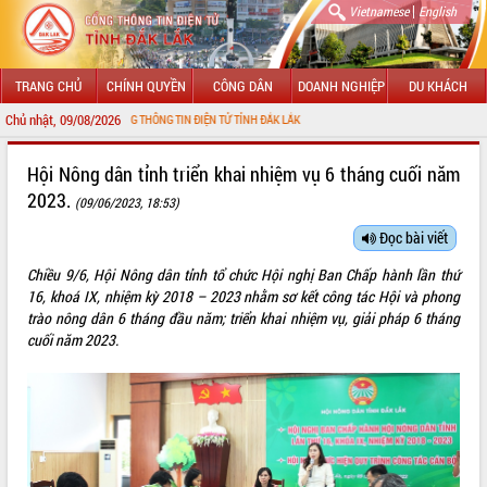
|
Vietnamese
English
TRANG CHỦ
CHÍNH QUYỀN
CÔNG DÂN
DOANH NGHIỆP
DU KHÁCH
Chủ nhật, 09/08/2026
VỚI CỔNG THÔNG TIN ĐIỆN TỬ TỈNH ĐẮK LẮK
GIỚI THIỆU
Hội Nông dân tỉnh triển khai nhiệm vụ 6 tháng cuối năm
2023.
(09/06/2023, 18:53)
LÃNH ĐẠO UBND TỈNH
Đọc bài viết
TIN TỨC SỰ KIỆN
Chiều 9/6, Hội Nông dân tỉnh tổ chức Hội nghị Ban Chấp hành lần thứ
SỞ, BAN, NGÀNH
16, khoá IX, nhiệm kỳ 2018 – 2023 nhằm sơ kết công tác Hội và phong
trào nông dân 6 tháng đầu năm; triển khai nhiệm vụ, giải pháp 6 tháng
UBND CÁC XÃ, PHƯỜNG
cuối năm 2023.
THÔNG TIN CHỈ ĐẠO ĐIỀU HÀNH
HỆ THỐNG VĂN BẢN
VĂN BẢN HĐND TỈNH