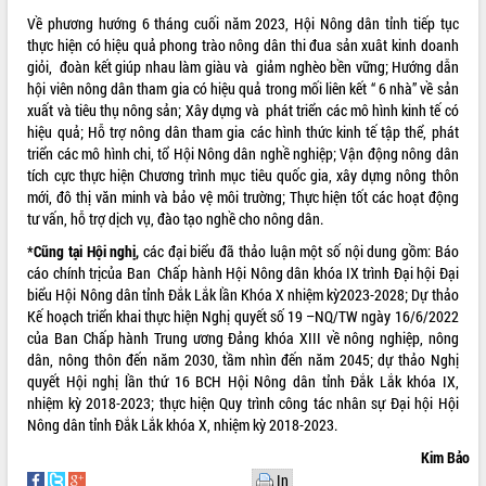
Về phương hướng 6 tháng cuối năm 2023, Hội Nông dân tỉnh tiếp tục
thực hiện có hiệu quả phong trào nông dân thi đua sản xuât kinh doanh
giỏi, đoàn kết giúp nhau làm giàu và giảm nghèo bền vững; Hướng dẫn
hội viên nông dân tham gia có hiệu quả trong mối liên kết “ 6 nhà” về sản
xuất và tiêu thụ nông sản; Xây dựng và phát triển các mô hình kinh tế có
hiệu quả; Hỗ trợ nông dân tham gia các hình thức kinh tế tập thể, phát
triển các mô hình chi, tổ Hội Nông dân nghề nghiệp; Vận động nông dân
tích cực thực hiện Chương trình mục tiêu quốc gia, xây dựng nông thôn
mới, đô thị văn minh và bảo vệ môi trường; Thực hiện tốt các hoạt động
tư vấn, hỗ trợ dịch vụ, đào tạo nghề cho nông dân.
*Cũng tại Hội nghị,
các đại biểu đã thảo luận một số nội dung gồm: Báo
cáo chính trịcủa Ban Chấp hành Hội Nông dân khóa IX trình Đại hội Đại
biểu Hội Nông dân tỉnh Đắk Lắk lần Khóa X nhiệm kỳ2023-2028; Dự thảo
Kế hoạch triển khai thực hiện Nghị quyết số 19 –NQ/TW ngày 16/6/2022
của Ban Chấp hành Trung ương Đảng khóa XIII về nông nghiệp, nông
dân, nông thôn đến năm 2030, tầm nhìn đến năm 2045; dự thảo Nghị
quyết Hội nghị lần thứ 16 BCH Hội Nông dân tỉnh Đắk Lắk khóa IX,
nhiệm kỳ 2018-2023; thực hiện Quy trình công tác nhân sự Đại hội Hội
Nông dân tỉnh Đắk Lắk khóa X, nhiệm kỳ 2018-2023.
Kim Bảo
In