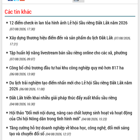
Các tin khác
12 điểm check-in lan tỏa hình ảnh Lễ hội Sầu riêng Đắk Lắk năm 2026
(07/08/2026, 17:30)
Xây dựng thương hiệu điểm đến và sản phẩm du lịch Đắk Lắk
(07/08/2026,
17:21)
Tập huấn kỹ năng livestream bán sầu riêng online cho các xã, phường
(07/08/2026, 09:07)
Công bố chủ trương đầu tư hai khu công nghiệp quy mô hơn 817 ha
(06/08/2026, 13:00)
Du lịch trải nghiệm tạo điểm nhấn mới cho Lễ hội Sầu riêng Đắk Lắk năm
2026
(06/08/2026, 11:00)
Đắk Lắk triển khai nhiều giải pháp thúc đẩy xuất khẩu sầu riêng
(04/08/2026, 16:30)
Hội thảo “Đổi mới nội dung, nâng cao chất lượng sinh hoạt và hoạt động
của Chi hội Nông dân trong tình hình mới”
(04/08/2026, 15:23)
Tăng cường hỗ trợ doanh nghiệp về khoa học, công nghệ, đổi mới sáng
tạo và chuyển đổi số
(04/08/2026, 12:37)