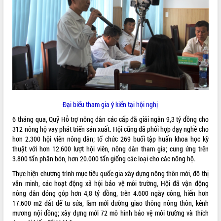
VIDEO
Không có file video nào để phát.
ALBUM ẢNH
Đại biểu tham gia ý kiến tại hội nghị
6 tháng qua, Quỹ Hỗ trợ nông dân các cấp đã giải ngân 9,3 tỷ đồng cho
312 nông hộ vay phát triển sản xuất. Hội cũng đã phối hợp dạy nghề cho
hơn 2.300 hội viên nông dân; tổ chức 269 buổi tập huấn khoa học kỹ
thuật với hơn 12.600 lượt hội viên, nông dân tham gia; cung ứng trên
LIÊN KẾT WEB
3.800 tấn phân bón, hơn 20.000 tấn giống các loại cho các nông hộ.
Thực hiện chương trình mục tiêu quốc gia xây dựng nông thôn mới, đô thị
văn minh, các hoạt động xã hội bảo vệ môi trường, Hội đã vận động
nông dân đóng góp hơn 4,8 tỷ đồng, trên 4.600 ngày công, hiến hơn
THỐNG KÊ TRUY CẬP
17.600 m2 đất để tu sửa, làm mới đường giao thông nông thôn, kênh
mương nội đồng; xây dựng mới 72 mô hình bảo vệ môi trường và thích
Hôm nay:
11461