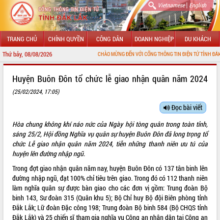
|
Vietnamese
English
TRANG CHỦ
CHÍNH QUYỀN
CÔNG DÂN
DOANH NGHIỆP
DU KHÁCH
Thứ bảy, 08/08/2026
CHÀO MỪNG ĐẾN VỚI CỔNG THÔNG TIN ĐIỆN TỬ TỈNH ĐẮK LẮK
GIỚI THIỆU
Huyện Buôn Đôn tổ chức lễ giao nhận quân năm 2024
(25/02/2024, 17:05)
LÃNH ĐẠO UBND TỈNH
Đọc bài viết
TIN TỨC SỰ KIỆN
Hòa chung không khí náo nức của Ngày hội tòng quân trong toàn tỉnh,
SỞ, BAN, NGÀNH
sáng 25/2, Hội đồng Nghĩa vụ quân sự huyện Buôn Đôn đã long trọng tổ
chức Lễ giao nhận quân năm 2024, tiễn những thanh niên ưu tú của
UBND CÁC XÃ, PHƯỜNG
huyện lên đường nhập ngũ.
Trong đợt giao nhận quân năm nay, huyện Buôn Đôn có 137 tân binh lên
THÔNG TIN CHỈ ĐẠO ĐIỀU HÀNH
đường nhập ngũ, đạt 100% chỉ tiêu trên giao. Trong đó có 112 thanh niên
làm nghĩa quân sự được bàn giao cho các đơn vị gồm: Trung đoàn Bộ
HỆ THỐNG VĂN BẢN
binh 143, Sư đoàn 315 (Quân khu 5); Bộ Chỉ huy Bộ đội Biên phòng tỉnh
Đắk Lắk; Lữ đoàn Đặc công 198; Trung đoàn Bộ binh 584 (Bộ CHQS tỉnh
VĂN BẢN HĐND TỈNH
Đắk Lắk) và 25 chiến sĩ tham gia nghĩa vụ Công an nhân dân tại Công an