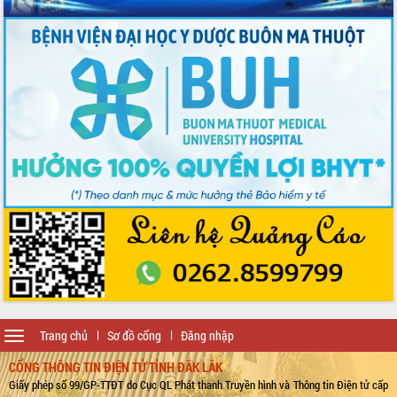
Toggle
Trang chủ
Sơ đồ cổng
Đăng nhập
navigation
CỔNG THÔNG TIN ĐIỆN TỬ TỈNH ĐẮK LẮK
Giấy phép số 99/GP-TTĐT do Cục QL Phát thanh Truyền hình và Thông tin Điện tử cấp