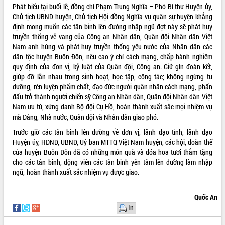
Phát biểu tại buổi lễ, đồng chí Phạm Trung Nghĩa – Phó Bí thư Huyện ủy,
VIDEO
Chủ tịch UBND huyện, Chủ tịch Hội đồng Nghĩa vụ quân sự huyện khẳng
định mong muốn các tân binh lên đường nhập ngũ đợt này sẽ phát huy
Không có file video nào để phát.
truyền thống vẻ vang của Công an Nhân dân, Quân đội Nhân dân Việt
Nam anh hùng và phát huy truyền thống yêu nước của Nhân dân các
ALBUM ẢNH
dân tộc huyện Buôn Đôn, nêu cao ý chí cách mạng, chấp hành nghiêm
quy định của đơn vị, kỷ luật của Quân đội, Công an. Giữ gìn đoàn kết,
giúp đỡ lẫn nhau trong sinh hoạt, học tập, công tác; không ngừng tu
dưỡng, rèn luyện phẩm chất, đạo đức người quân nhân cách mạng, phấn
đấu trở thành người chiến sỹ Công an Nhân dân, Quân đội Nhân dân Việt
Nam ưu tú, xứng danh Bộ đội Cụ Hồ, hoàn thành xuất sắc mọi nhiệm vụ
mà Đảng, Nhà nước, Quân đội và Nhân dân giao phó.
Trước giờ các tân binh lên đường về đơn vị, lãnh đạo tỉnh, lãnh đạo
Huyện ủy, HĐND, UBND, Uỷ ban MTTQ Việt Nam huyện, các hội, đoàn thể
của huyện Buôn Đôn đã có những món quà và đóa hoa tươi thắm tặng
LIÊN KẾT WEB
cho các tân binh, động viên các tân binh yên tâm lên đường làm nhập
ngũ, hoàn thành xuất sắc nhiệm vụ được giao.
Quốc An
THỐNG KÊ TRUY CẬP
In
Hôm nay:
40133