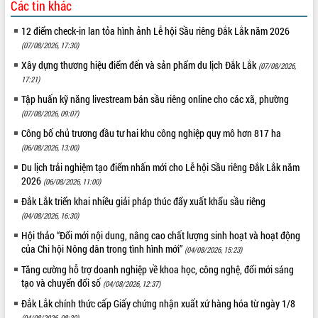
Các tin khác
Tất cả:
66085456
12 điểm check-in lan tỏa hình ảnh Lễ hội Sầu riêng Đắk Lắk năm 2026
(07/08/2026, 17:30)
Xây dựng thương hiệu điểm đến và sản phẩm du lịch Đắk Lắk
(07/08/2026,
17:21)
Tập huấn kỹ năng livestream bán sầu riêng online cho các xã, phường
(07/08/2026, 09:07)
Công bố chủ trương đầu tư hai khu công nghiệp quy mô hơn 817 ha
(06/08/2026, 13:00)
Du lịch trải nghiệm tạo điểm nhấn mới cho Lễ hội Sầu riêng Đắk Lắk năm
2026
(06/08/2026, 11:00)
Đắk Lắk triển khai nhiều giải pháp thúc đẩy xuất khẩu sầu riêng
(04/08/2026, 16:30)
Hội thảo “Đổi mới nội dung, nâng cao chất lượng sinh hoạt và hoạt động
của Chi hội Nông dân trong tình hình mới”
(04/08/2026, 15:23)
Tăng cường hỗ trợ doanh nghiệp về khoa học, công nghệ, đổi mới sáng
tạo và chuyển đổi số
(04/08/2026, 12:37)
Đắk Lắk chính thức cấp Giấy chứng nhận xuất xứ hàng hóa từ ngày 1/8
(04/08/2026, 08:30)