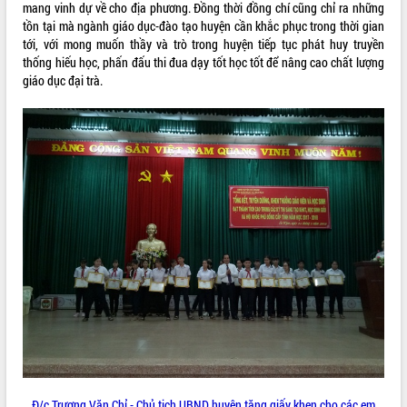
mang vinh dự về cho địa phương. Đồng thời đồng chí cũng chỉ ra những
Tất cả:
66088298
tồn tại mà ngành giáo dục-đào tạo huyện cần khắc phục trong thời gian
tới, với mong muốn thầy và trò trong huyện tiếp tục phát huy truyền
thống hiếu học, phấn đấu thi đua dạy tốt học tốt để nâng cao chất lượng
giáo dục đại trà.
Đ/c Trương Văn Chỉ - Chủ tịch UBND huyện tặng giấy khen cho các em