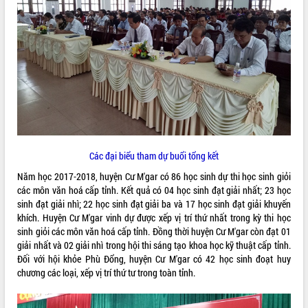
ĐIỂM TIN VĂN BẢN
QUY HOẠCH - KẾ HOẠCH
Các đại biểu tham dự buổi tổng kết
Năm học 2017-2018, huyện Cư M'gar có 86 học sinh dự thi học sinh giỏi
các môn văn hoá cấp tỉnh. Kết quả có 04 học sinh đạt giải nhất; 23 học
sinh đạt giải nhì; 22 học sinh đạt giải ba và 17 học sinh đạt giải khuyến
khích. Huyện Cư M'gar vinh dự được xếp vị trí thứ nhất trong kỳ thi học
sinh giỏi các môn văn hoá cấp tỉnh. Đồng thời huyện Cư M'gar còn đạt 01
giải nhất và 02 giải nhì trong hội thi sáng tạo khoa học kỹ thuật cấp tỉnh.
Đối với hội khỏe Phù Đổng, huyện Cư M'gar có 42 học sinh đoạt huy
chương các loại, xếp vị trí thứ tư trong toàn tỉnh.