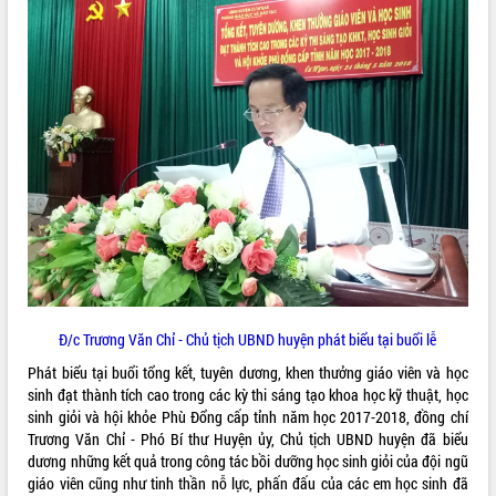
VIDEO
Không có file video nào để phát.
ALBUM ẢNH
Đ/c Trương Văn Chỉ - Chủ tịch UBND huyện phát biểu tại buổi lễ
LIÊN KẾT WEB
Phát biểu tại buổi tổng kết, tuyên dương, khen thưởng giáo viên và học
sinh đạt thành tích cao trong các kỳ thi sáng tạo khoa học kỹ thuật, học
sinh giỏi và hội khỏe Phù Đổng cấp tỉnh năm học 2017-2018, đồng chí
Trương Văn Chỉ - Phó Bí thư Huyện ủy, Chủ tịch UBND huyện đã biểu
THỐNG KÊ TRUY CẬP
dương những kết quả trong công tác bồi dưỡng học sinh giỏi của đội ngũ
giáo viên cũng như tinh thần nỗ lực, phấn đấu của các em học sinh đã
Hôm nay:
2630