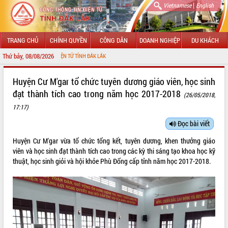
|
Vietnamese
English
TRANG CHỦ
CHÍNH QUYỀN
CÔNG DÂN
DOANH NGHIỆP
DU KHÁCH
Thứ bảy, 08/08/2026
 TIN ĐIỆN TỬ TỈNH ĐẮK LẮK
GIỚI THIỆU
Huyện Cư M'gar tổ chức tuyên dương giáo viên, học sinh
đạt thành tích cao trong năm học 2017-2018
(26/05/2018,
LÃNH ĐẠO UBND TỈNH
17:17)
TIN TỨC SỰ KIỆN
Đọc bài viết
SỞ, BAN, NGÀNH
Huyện Cư M'gar vừa tổ chức tổng kết, tuyên dương, khen thưởng giáo
viên và học sinh đạt thành tích cao trong các kỳ thi sáng tạo khoa học kỹ
UBND CÁC XÃ, PHƯỜNG
thuật, học sinh giỏi và hội khỏe Phù Đổng cấp tỉnh năm học 2017-2018.
THÔNG TIN CHỈ ĐẠO ĐIỀU HÀNH
HỆ THỐNG VĂN BẢN
VĂN BẢN HĐND TỈNH