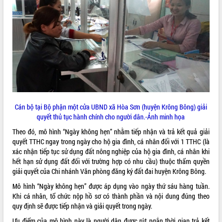
ĐIỂM TIN VĂN BẢN
QUY HOẠCH - KẾ HOẠCH
Cán bộ tại Bộ phận một cửa UBND xã Hòa Sơn (huyện Krông Bông) giải
quyết thủ tục hành chính cho người dân.-Ảnh minh họa
Theo đó, mô hình “Ngày không hẹn” nhằm tiếp nhận và trả kết quả giải
quyết TTHC ngay trong ngày cho hộ gia đình, cá nhân đối với 1 TTHC (là
xác nhận tiếp tục sử dụng đất nông nghiệp của hộ gia đình, cá nhân khi
hết hạn sử dụng đất đối với trường hợp có nhu cầu) thuộc thẩm quyền
giải quyết của Chi nhánh Văn phòng đăng ký đất đai huyện Krông Bông.
Mô hình “Ngày không hẹn” được áp dụng vào ngày thứ sáu hàng tuần.
Khi cá nhân, tổ chức nộp hồ sơ có thành phần và nội dung đúng theo
quy định sẽ được tiếp nhận và giải quyết trong ngày.
Ưu điểm của mô hình này là người dân được rút ngắn thời gian trả kết