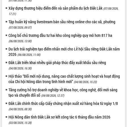
(07/08/2026, 17:30)
Xây dựng thương hiệu điểm đến và sản phẩm du lịch Đắk Lắk
(07/08/2026,
17:21)
Tập huấn kỹ năng livestream bán sầu riêng online cho các xã, phường
(07/08/2026, 09:07)
Công bố chủ trương đầu tư hai khu công nghiệp quy mô hơn 817 ha
(06/08/2026, 13:00)
Du lịch trải nghiệm tạo điểm nhấn mới cho Lễ hội Sầu riêng Đắk Lắk năm
2026
(06/08/2026, 11:00)
Đắk Lắk triển khai nhiều giải pháp thúc đẩy xuất khẩu sầu riêng
(04/08/2026, 16:30)
Hội thảo “Đổi mới nội dung, nâng cao chất lượng sinh hoạt và hoạt động
của Chi hội Nông dân trong tình hình mới”
(04/08/2026, 15:23)
Tăng cường hỗ trợ doanh nghiệp về khoa học, công nghệ, đổi mới sáng
tạo và chuyển đổi số
(04/08/2026, 12:37)
Đắk Lắk chính thức cấp Giấy chứng nhận xuất xứ hàng hóa từ ngày 1/8
(04/08/2026, 08:30)
Hội Nông dân tỉnh Đắk Lắk sơ kết công tác 6 tháng đầu năm 2026
(03/08/2026, 15:28)