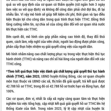
quả so với quy định của cơ quan có thẩm quyền (rút ngắn hơn 3 ngày
VIDEO
làm việc so với quy định) và không để công dân phải chờ đợi lâu, đi lại
nhiều lần. Vì vậy mô hình sẽ giúp tiết kiệm chi phí, thời gian và tạo điều
Không có file video nào để phát.
kiện thuận lợi cho công dân trong quá trình thực hiện TTHC. Đồng thời
tăng cường niềm tin, sự chia sẻ của công dân đối với cơ quan nhà nước
ALBUM ẢNH
khi thực hiện các TTHC.
Bên cạnh đó, mô hình còn góp phần nâng cao trình độ, thay đổi thói
quen, cách làm, nếp nghĩ của viên chức, người lao động được phân công,
phân cấp thực hiện nhiệm vụ giải quyết công việc của người dân.
Mô hình nhằm nâng cao chất lượng phục vụ trong việc thực hiện thủ tục
hành chính (TTHC) và nâng cao chỉ số hài lòng của người dân đối với các
TTHC công
.
*Theo kết quả thực hiện việc đánh giá chất lượng giải quyết thủ tục hành
LIÊN KẾT WEB
chính (TTHC), năm 2023,
UBND huyện Krông Bông, các cơ quan chuyên
môn trực thuộc và UBND các xã, thị trấn đã giải quyết, trả kết quả được
42.788 hồ sơ TTHC, trong đó có 42.788 hồ sơ trước hạn và đúng hạn, đạt
100%.
Các cơ quan, đơn vị, nhất là cấp xã ngày càng quan tâm và thực hiện
THỐNG KÊ TRUY CẬP
nghiêm túc việc tổng hợp, cập nhật kết quả giải quyết hồ sơ TTHC lên hệ
thống iGate của tỉnh. Trong năm 2023, tỷ lệ cập nhật của huyện là:
Hôm nay:
1367