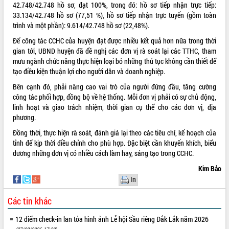
42.748/42.748 hồ sơ, đạt 100%, trong đó: hồ sơ tiếp nhận trực tiếp:
Tất cả:
66046690
33.134/42.748 hồ sơ (77,51 %), hồ sơ tiếp nhận trực tuyến (gồm toàn
trình và một phần): 9.614/42.748 hồ sơ (22,48%).
Để công tác CCHC của huyện đạt được nhiều kết quả hơn nữa trong thời
gian tới, UBND huyện đã đề nghị các đơn vị rà soát lại các TTHC, tham
mưu ngành chức năng thực hiện loại bỏ những thủ tục không cần thiết để
tạo điều kiện thuận lợi cho người dân và doanh nghiệp.
Bên cạnh đó, phải nâng cao vai trò của người đứng đầu, tăng cường
công tác phối hợp, đồng bộ về hệ thống. Mỗi đơn vị phải có sự chủ động,
linh hoạt và giao trách nhiệm, thời gian cụ thể cho các đơn vị, địa
phương.
Đồng thời, thực hiện rà soát, đánh giá lại theo các tiêu chí, kế hoạch của
tỉnh để kịp thời điều chỉnh cho phù hợp. Đặc biệt cần khuyến khích, biểu
dương những đơn vị có nhiều cách làm hay, sáng tạo trong CCHC.
Kim Bảo
In
Các tin khác
12 điểm check-in lan tỏa hình ảnh Lễ hội Sầu riêng Đắk Lắk năm 2026