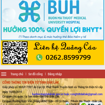
Toggle
Trang chủ
Sơ đồ cổng
Đăng nhập
navigation
CỔNG THÔNG TIN ĐIỆN TỬ TỈNH ĐẮK LẮK
Giấy phép số 99/GP-TTĐT do Cục QL Phát thanh Truyền hình và Thông tin Điện tử cấp
ngày 14/05/2010
banbientap@daklak.gov.vn hoặc congttdtdaklak@gmail.com
Cơ quan chủ quản: Ủy ban nhân dân tỉnh Đắk Lắk
Cơ quan thường trực: Văn phòng UBND tỉnh - 09 Lê Duẩn - P.Buôn Ma Thuột - Đắk Lắk.