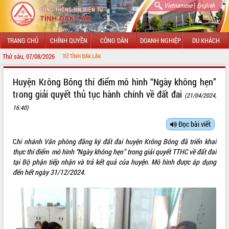
|
Vietnamese
English
TRANG CHỦ
CHÍNH QUYỀN
CÔNG DÂN
DOANH NGHIỆP
DU KHÁCH
Thứ sáu, 07/08/2026
G TIN ĐIỆN TỬ TỈNH ĐẮK LẮK
GIỚI THIỆU
Huyện Krông Bông thí điểm mô hình “Ngày không hẹn”
trong giải quyết thủ tục hành chính về đất đai
(21/04/2024,
LÃNH ĐẠO UBND TỈNH
16:40)
TIN TỨC SỰ KIỆN
Đọc bài viết
SỞ, BAN, NGÀNH
C
hi nhánh Văn phòng đăng ký đất đai huyện Krông Bông đã triển khai
thực thí điểm mô hình “Ngày không hẹn” trong giải quyết TTHC về đất đai
UBND CÁC XÃ, PHƯỜNG
tại Bộ phận tiếp nhận và trả kết quả của huyện. Mô hình được áp dụng
đến hết ngày 31/12/2024.
THÔNG TIN CHỈ ĐẠO ĐIỀU HÀNH
HỆ THỐNG VĂN BẢN
VĂN BẢN HĐND TỈNH