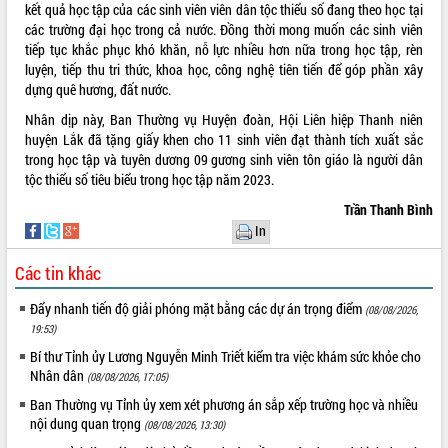
kết quả học tập của các sinh viên viên dân tộc thiểu số đang theo học tại
VIDEO
các trường đại học trong cả nước. Đồng thời mong muốn các sinh viên
tiếp tục khắc phục khó khăn, nỗ lực nhiều hơn nữa trong học tập, rèn
Không có file video nào để phát.
luyện, tiếp thu tri thức, khoa học, công nghệ tiên tiến để góp phần xây
dựng quê hương, đất nước.
ALBUM ẢNH
Nhân dịp này, Ban Thường vụ Huyện đoàn, Hội Liên hiệp Thanh niên
huyện Lắk đã tặng giấy khen cho 11 sinh viên đạt thành tích xuất sắc
trong học tập và tuyên dương 09 gương sinh viên tôn giáo là người dân
tộc thiểu số tiêu biểu trong học tập năm 2023.
Trần Thanh Bình
In
Các tin khác
LIÊN KẾT WEB
Đẩy nhanh tiến độ giải phóng mặt bằng các dự án trọng điểm
(08/08/2026,
19:53)
Bí thư Tỉnh ủy Lương Nguyễn Minh Triết kiểm tra việc khám sức khỏe cho
Nhân dân
(08/08/2026, 17:05)
THỐNG KÊ TRUY CẬP
Ban Thường vụ Tỉnh ủy xem xét phương án sắp xếp trường học và nhiều
nội dung quan trọng
(08/08/2026, 13:30)
Hôm nay:
25779