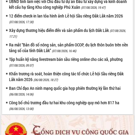
UBND tỉnh làm việc với Chủ đầu tư dự án Đầu tư xây dựng và kinh doanh
Tất cả:
66111447
kết cấu hạ tầng Khu công nghiệp Phú Xuân
(07/08/2026, 19:47)
12 điểm check-in lan tỏa hình ảnh Lễ hội Sầu riêng Đắk Lắk năm 2026
(07/08/2026, 17:30)
Xây dựng thương hiệu điểm đến và sản phẩm du lịch Đắk Lắk
(07/08/2026,
17:21)
Ra mắt “Bản đồ số nông sản, sản phẩm OCOP, du lịch thôn buôn trên nền
tảng số của tỉnh Đắk Lắk”
(07/08/2026, 16:46)
Tập huấn kỹ năng livestream bán sầu riêng online cho các xã, phường
(07/08/2026, 09:07)
Khẩn trương rà soát, hoàn thiện công tác tổ chức Lễ hội Sầu riêng Đắk
Lắk năm 2026
(06/08/2026, 18:27)
Ban Chỉ đạo An ninh mạng quốc gia họp phiên thường kỳ lần thứ hai
(06/08/2026, 14:06)
Công bố chủ trương đầu tư hai khu công nghiệp quy mô hơn 817 ha
(06/08/2026, 13:00)