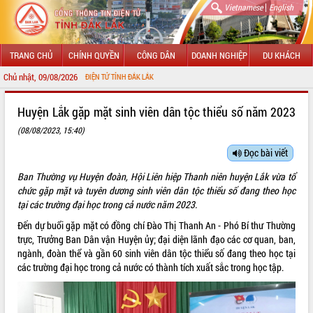
|
Vietnamese
English
TRANG CHỦ
CHÍNH QUYỀN
CÔNG DÂN
DOANH NGHIỆP
DU KHÁCH
Chủ nhật, 09/08/2026
THÔNG TIN ĐIỆN TỬ TỈNH ĐẮK LẮK
GIỚI THIỆU
Huyện Lắk gặp mặt sinh viên dân tộc thiểu số năm 2023
(08/08/2023, 15:40)
LÃNH ĐẠO UBND TỈNH
Đọc bài viết
TIN TỨC SỰ KIỆN
Ban Thường vụ Huyện đoàn, Hội Liên hiệp Thanh niên huyện Lắk vừa tổ
SỞ, BAN, NGÀNH
chức gặp mặt và tuyên dương sinh viên dân tộc thiểu số đang theo học
tại các trường đại học trong cả nước năm 2023.
UBND CÁC XÃ, PHƯỜNG
Đến dự buổi gặp mặt có đồng chí Đào Thị Thanh An - Phó Bí thư Thường
trực, Trưởng Ban Dân vận Huyện ủy; đại diện lãnh đạo các cơ quan, ban,
THÔNG TIN CHỈ ĐẠO ĐIỀU HÀNH
ngành, đoàn thể và gần 60 sinh viên dân tộc thiểu số đang theo học tại
các trường đại học trong cả nước có thành tích xuất sắc trong học tập.
HỆ THỐNG VĂN BẢN
VĂN BẢN HĐND TỈNH