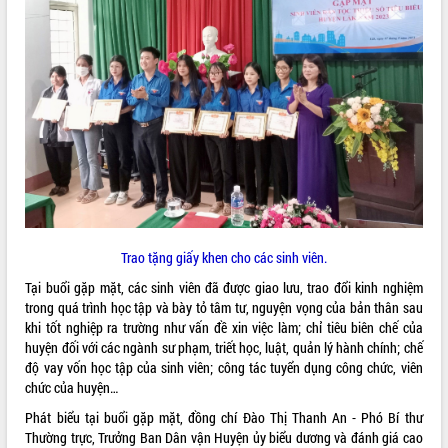
ĐIỂM TIN VĂN BẢN
QUY HOẠCH - KẾ HOẠCH
Trao tặng giấy khen cho các sinh viên.
Tại buổi gặp mặt, các sinh viên đã được giao lưu, trao đổi kinh nghiệm
trong quá trình học tập và bày tỏ tâm tư, nguyện vọng của bản thân sau
khi tốt nghiệp ra trường như vấn đề xin việc làm; chỉ tiêu biên chế của
huyện đối với các ngành sư phạm, triết học, luật, quản lý hành chính; chế
độ vay vốn học tập của sinh viên; công tác tuyển dụng công chức, viên
chức của huyện…
Phát biểu tại buổi gặp mặt, đồng chí Đào Thị Thanh An - Phó Bí thư
Thường trực, Trưởng Ban Dân vận Huyện ủy biểu dương và đánh giá cao