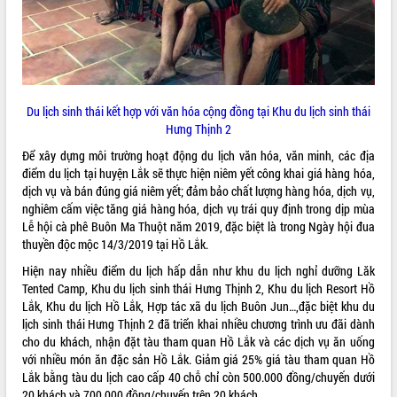
Tất cả:
66139610
Du lịch sinh thái kết hợp với văn hóa cộng đồng tại Khu du lịch sinh thái
Hưng Thịnh 2
Để xây dựng môi trường hoạt động du lịch văn hóa, văn minh, các địa
điểm du lịch tại huyện Lắk sẽ thực hiện niêm yết công khai giá hàng hóa,
dịch vụ và bán đúng giá niêm yết; đảm bảo chất lượng hàng hóa, dịch vụ,
nghiêm cấm việc tăng giá hàng hóa, dịch vụ trái quy định trong dịp mùa
Lễ hội cà phê Buôn Ma Thuột năm 2019, đặc biệt là trong Ngày hội đua
thuyền độc mộc 14/3/2019 tại Hồ Lắk.
Hiện nay nhiều điểm du lịch hấp dẫn như khu du lịch nghỉ dưỡng Lăk
Tented Camp, Khu du lịch sinh thái Hưng Thịnh 2, Khu du lịch Resort Hồ
Lắk, Khu du lịch Hồ Lắk, Hợp tác xã du lịch Buôn Jun…,đặc biệt khu du
lịch sinh thái Hưng Thịnh 2 đã triển khai nhiều chương trình ưu đãi dành
cho du khách, nhận đặt tàu tham quan Hồ Lắk và các dịch vụ ăn uống
với nhiều món ăn đặc sản Hồ Lắk. Giảm giá 25% giá tàu tham quan Hồ
Lắk bằng tàu du lịch cao cấp 40 chỗ chỉ còn 500.000 đồng/chuyến dưới
20 khách và 700.000 đồng/chuyến trên 20 khách.