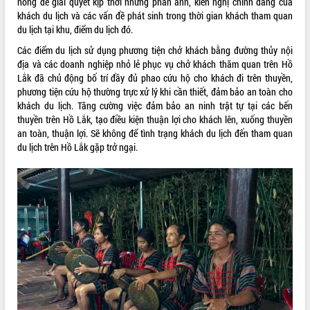
nóng để giải quyết kịp thời những phản ánh, kiến nghị chính đáng của
khách du lịch và các vấn đề phát sinh trong thời gian khách tham quan
VIDEO
du lịch tại khu, điểm du lịch đó.
Không có file video nào để phát.
Các điểm du lịch sử dụng phương tiện chở khách bằng đường thủy nội
địa và các doanh nghiệp nhỏ lẻ phục vụ chở khách thăm quan trên Hồ
ALBUM ẢNH
Lắk đã chủ động bố trí đầy đủ phao cứu hộ cho khách đi trên thuyền,
phương tiện cứu hộ thường trực xử lý khi cần thiết, đảm bảo an toàn cho
khách du lịch. Tăng cường việc đảm bảo an ninh trật tự tại các bến
thuyền trên Hồ Lắk, tạo điều kiện thuận lợi cho khách lên, xuống thuyền
an toàn, thuận lợi. Sẽ không để tình trạng khách du lịch đến tham quan
du lịch trên Hồ Lắk gặp trở ngại.
LIÊN KẾT WEB
THỐNG KÊ TRUY CẬP
Hôm nay:
26496