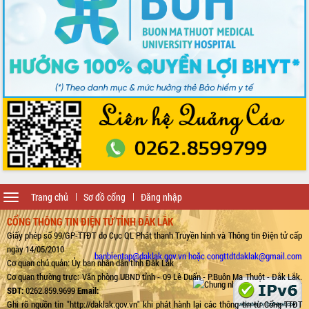
Toggle
Trang chủ
Sơ đồ cổng
Đăng nhập
navigation
CỔNG THÔNG TIN ĐIỆN TỬ TỈNH ĐẮK LẮK
Giấy phép số 99/GP-TTĐT do Cục QL Phát thanh Truyền hình và Thông tin Điện tử cấp
ngày 14/05/2010
banbientap@daklak.gov.vn hoặc congttdtdaklak@gmail.com
Cơ quan chủ quản: Ủy ban nhân dân tỉnh Đắk Lắk
Cơ quan thường trực: Văn phòng UBND tỉnh - 09 Lê Duẩn - P.Buôn Ma Thuột - Đắk Lắk.
SĐT:
0262.859.9699
Email:
Ghi rõ nguồn tin "http://daklak.gov.vn" khi phát hành lại các thông tin từ Cổng TTĐT