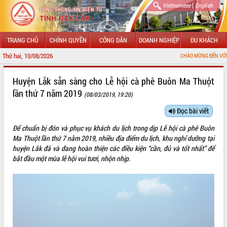
|
Vietnamese
English
TRANG CHỦ
CHÍNH QUYỀN
CÔNG DÂN
DOANH NGHIỆP
DU KHÁCH
Thứ hai, 10/08/2026
CHÀO MỪNG ĐẾN VỚI CỔNG THÔNG TIN Đ
GIỚI THIỆU
Huyện Lắk sẵn sàng cho Lễ hội cà phê Buôn Ma Thuột
lần thứ 7 năm 2019
(08/03/2019, 19:20)
LÃNH ĐẠO UBND TỈNH
Đọc bài viết
TIN TỨC SỰ KIỆN
Để chuẩn bị đón và phục vụ khách du lịch trong dịp Lễ hội cà phê Buôn
SỞ, BAN, NGÀNH
Ma Thuột lần thứ 7 năm 2019, nhiều địa điểm du lịch, khu nghỉ dưỡng tại
huyện Lắk đã và đang hoàn thiện các điều kiện “cần, đủ và tốt nhất” để
UBND CÁC XÃ, PHƯỜNG
bắt đầu một mùa lễ hội vui tươi, nhộn nhịp.
THÔNG TIN CHỈ ĐẠO ĐIỀU HÀNH
HỆ THỐNG VĂN BẢN
VĂN BẢN HĐND TỈNH