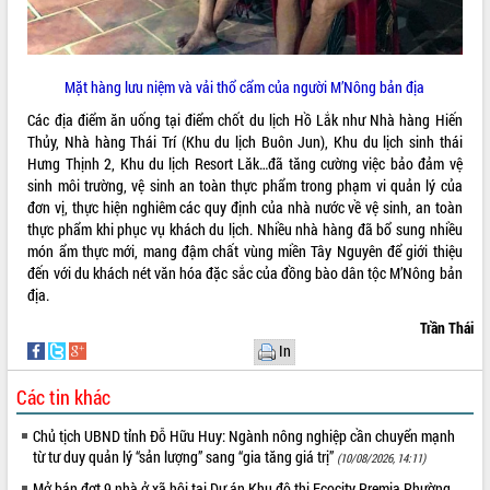
Mặt hàng lưu niệm và vải thổ cẩm của người M’Nông bản địa
Các địa điểm ăn uống tại điểm chốt du lịch Hồ Lắk như Nhà hàng Hiến
Thủy, Nhà hàng Thái Trí (Khu du lịch Buôn Jun), Khu du lịch sinh thái
Hưng Thịnh 2, Khu du lịch Resort Lăk…đã tăng cường việc bảo đảm vệ
sinh môi trường, vệ sinh an toàn thực phẩm trong phạm vi quản lý của
đơn vị, thực hiện nghiêm các quy định của nhà nước về vệ sinh, an toàn
thực phẩm khi phục vụ khách du lịch. Nhiều nhà hàng đã bổ sung nhiều
món ẩm thực mới, mang đậm chất vùng miền Tây Nguyên để giới thiệu
đến với du khách nét văn hóa đặc sắc của đồng bào dân tộc M’Nông bản
địa.
Trần Thái
In
Các tin khác
Chủ tịch UBND tỉnh Đỗ Hữu Huy: Ngành nông nghiệp cần chuyển mạnh
từ tư duy quản lý “sản lượng” sang “gia tăng giá trị”
(10/08/2026, 14:11)
Mở bán đợt 9 nhà ở xã hội tại Dự án Khu đô thị Ecocity Premia Phường