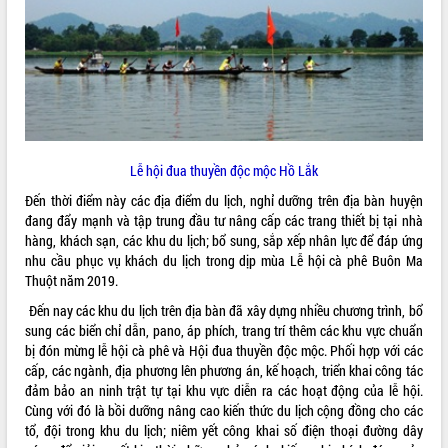
ĐIỂM TIN VĂN BẢN
QUY HOẠCH - KẾ HOẠCH
Lễ hội đua thuyền độc mộc Hồ Lắk
Đến thời điểm này các địa điểm du lịch, nghỉ dưỡng trên địa bàn huyện
đang đẩy mạnh và tập trung đầu tư nâng cấp các trang thiết bị tại nhà
hàng, khách sạn, các khu du lịch; bổ sung, sắp xếp nhân lực để đáp ứng
nhu cầu phục vụ khách du lịch trong dịp mùa Lễ hội cà phê Buôn Ma
Thuột năm 2019.
Đến nay các khu du lịch trên địa bàn đã xây dựng nhiều chương trình, bổ
sung các biển chỉ dẫn, pano, áp phích, trang trí thêm các khu vực chuẩn
bị đón mừng lễ hội cà phê và Hội đua thuyền độc mộc. Phối hợp với các
cấp, các ngành, địa phương lên phương án, kế hoạch, triển khai công tác
đảm bảo an ninh trật tự tại khu vực diễn ra các hoạt động của lễ hội.
Cùng với đó là bồi dưỡng nâng cao kiến thức du lịch cộng đồng cho các
tổ, đội trong khu du lịch; niêm yết công khai số điện thoại đường dây