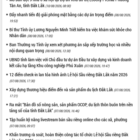
Tân An, tỉnh Đắk Lắk
(10/08/2026, 08:00)
Đẩy nhanh tiến độ giải phóng mặt bằng các dự án trọng điểm
(08/08/2026,
19:53)
Bí thư Tỉnh ủy Lương Nguyễn Minh Triết kiểm tra việc khám sức khỏe cho
Nhân dân
(08/08/2026, 17:05)
Ban Thường vụ Tỉnh ủy xem xét phương án sắp xếp trường học và nhiều
nội dung quan trọng
(08/08/2026, 13:30)
UBND tỉnh làm việc với Chủ đầu tư dự án Đầu tư xây dựng và kinh doanh
kết cấu hạ tầng Khu công nghiệp Phú Xuân
(07/08/2026, 19:47)
12 điểm check-in lan tỏa hình ảnh Lễ hội Sầu riêng Đắk Lắk năm 2026
(07/08/2026, 17:30)
Xây dựng thương hiệu điểm đến và sản phẩm du lịch Đắk Lắk
(07/08/2026,
17:21)
Ra mắt “Bản đồ số nông sản, sản phẩm OCOP, du lịch thôn buôn trên nền
tảng số của tỉnh Đắk Lắk”
(07/08/2026, 16:46)
Tập huấn kỹ năng livestream bán sầu riêng online cho các xã, phường
(07/08/2026, 09:07)
Khẩn trương rà soát, hoàn thiện công tác tổ chức Lễ hội Sầu riêng Đắk