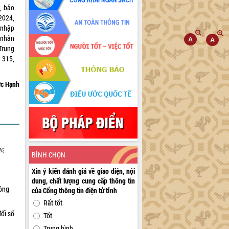
, bảo
2024,
 nhập
 nhân
Trung
 315,
c Hạnh
6,
BÌNH CHỌN
Xin ý kiến đánh giá về giao diện, nội
dung, chất lượng cung cấp thông tin
Nông
của Cổng thông tin điện tử tỉnh
Rất tốt
ổi số
Tốt
Trung bình