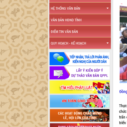
HỆ THỐNG VĂN BẢN
VĂN BẢN HĐND TỈNH
ĐIỂM TIN VĂN BẢN
QUY HOẠCH - KẾ HOẠCH
Đồng
Thực
chức 
trấn
triển