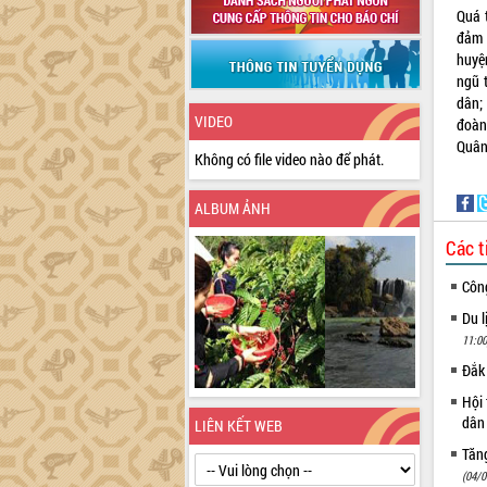
Quá 
đảm 
huyệ
ngũ 
dân;
VIDEO
đoàn
Quân
Không có file video nào để phát.
ALBUM ẢNH
Các t
Côn
Du l
11:00
Đắk 
Hội 
dân 
LIÊN KẾT WEB
Tăng
(04/0