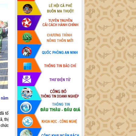
ũ năm
đã tổ
ã, thị
 chức