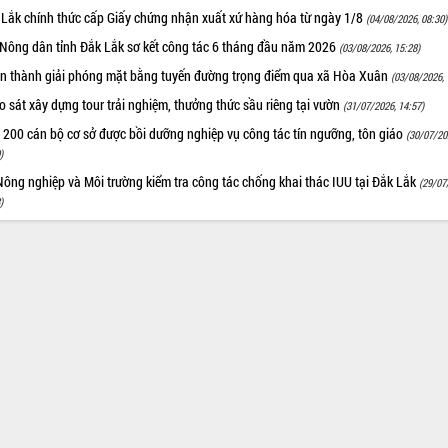
 Lắk chính thức cấp Giấy chứng nhận xuất xứ hàng hóa từ ngày 1/8
(04/08/2026, 08:30)
 Nông dân tỉnh Đắk Lắk sơ kết công tác 6 tháng đầu năm 2026
(03/08/2026, 15:28)
n thành giải phóng mặt bằng tuyến đường trọng điểm qua xã Hòa Xuân
(03/08/2026, 
 sát xây dựng tour trải nghiệm, thưởng thức sầu riêng tại vườn
(31/07/2026, 14:57)
 200 cán bộ cơ sở được bồi dưỡng nghiệp vụ công tác tín ngưỡng, tôn giáo
(30/07/20
)
ông nghiệp và Môi trường kiểm tra công tác chống khai thác IUU tại Đắk Lắk
(29/07
)