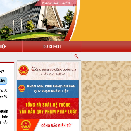
|
Vietnamese
English
IỆP
DU KHÁCH
52)
viết
ên Ea
à lên
 quân
u háo
t sắc