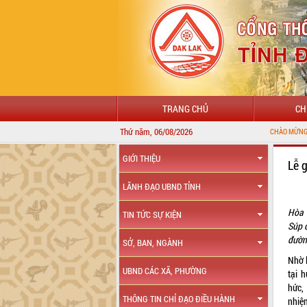
TRANG CHỦ
CH
Thứ năm, 06/08/2026
CHÀO MỪNG ĐẾN VỚI CỔNG T
GIỚI THIỆU
Lễ 
LÃNH ĐẠO UBND TỈNH
Hòa 
TIN TỨC SỰ KIỆN
Súp 
đường
SỞ, BAN, NGÀNH
Nhờ 
UBND CÁC XÃ, PHƯỜNG
tại 
hức,
THÔNG TIN CHỈ ĐẠO ĐIỀU HÀNH
nhiệ