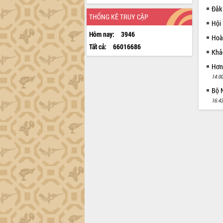
Đắk
THỐNG KÊ TRUY CẬP
Hội
Hôm nay:
3946
Hoà
Tất cả:
66016686
Khảo
Hơn
14:00
Bộ N
16:43