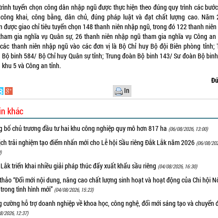
trình tuyển chọn công dân nhập ngũ được thực hiện theo đúng quy trình các bước
công khai, công bằng, dân chủ, đúng pháp luật và đạt chất lượng cao. Năm 
n được giao chỉ tiêu tuyển chọn 148 thanh niên nhập ngũ, trong đó 122 thanh niên
tham gia nghĩa vụ Quân sự, 26 thanh niên nhập ngũ tham gia nghĩa vụ Công an
 các thanh niên nhập ngũ vào các đơn vị là Bộ Chỉ huy Bộ đội Biên phòng tỉnh; 
 Bộ binh 584/ Bộ Chỉ huy Quân sự tỉnh; Trung đoàn Bộ binh 143/ Sư đoàn Bộ binh
 khu 5 và Công an tỉnh.
Đứ
In
in khác
g bố chủ trương đầu tư hai khu công nghiệp quy mô hơn 817 ha
(06/08/2026, 13:00)
ịch trải nghiệm tạo điểm nhấn mới cho Lễ hội Sầu riêng Đắk Lắk năm 2026
(06/08/202
)
Lắk triển khai nhiều giải pháp thúc đẩy xuất khẩu sầu riêng
(04/08/2026, 16:30)
thảo “Đổi mới nội dung, nâng cao chất lượng sinh hoạt và hoạt động của Chi hội 
trong tình hình mới”
(04/08/2026, 15:23)
 cường hỗ trợ doanh nghiệp về khoa học, công nghệ, đổi mới sáng tạo và chuyển đ
8/2026, 12:37)