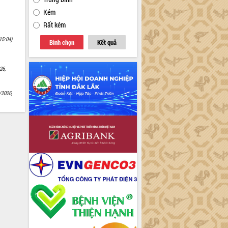
Kém
Rất kém
15:04)
Bình chọn
Kết quả
26,
/2026,