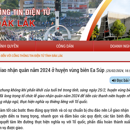
ÍNH QUYỀN
CÔNG DÂN
DOANH NGH
HÔNG TIN ĐIỆN TỬ TỈNH ĐẮK LẮK
giao nhận quân năm 2024 ở huyện vùng biên Ea Súp
(25/02/2024, 16:
Đọc bài 
chung không khí phấn khởi của tuổi trẻ trong tỉnh, sáng ngày 25/2, huyện vùng bi
đã long trọng tổ chức lễ giao nhận quân năm 2024 để tiễn các thanh niên huyện nh
 nhập ngũ, thực hiện nghĩa vụ thiêng liêng với Tổ quốc.
làm tốt các bước theo đúng quy trình và có sự chuẩn bị chu đáo nên Lễ giao nhận
huyện diễn ra trang trọng, nhanh gọn và đảm bảo các quy định; các tân binh đề
 quyết tâm lên đường thực hiện nghĩa vụ với Tổ quốc, phấn đấu hoàn thành xuấ
m vụ được giao.