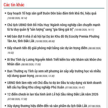
Các tin khác
Quy hoạch Tổ hợp sân golf Buôn Đôn bảo đảm tính khả thi, hiệu quả
(10/08/2026, 18:14)
Chủ tịch UBND tỉnh Đỗ Hữu Huy: Ngành nông nghiệp cần chuyển mạnh
từ tư duy quản lý “sản lượng” sang “gia tăng giá trị”
(10/08/2026, 14:11)
Mở bán đợt 9 nhà ở xã hội tại Dự án Khu đô thị Ecocity Premia Phường
Tân An, tỉnh Đắk Lắk
(10/08/2026, 08:00)
Đẩy nhanh tiến độ giải phóng mặt bằng các dự án trọng điểm
(08/08/2026,
19:53)
Bí thư Tỉnh ủy Lương Nguyễn Minh Triết kiểm tra việc khám sức khỏe cho
Nhân dân
(08/08/2026, 17:05)
Ban Thường vụ Tỉnh ủy xem xét phương án sắp xếp trường học và nhiều
nội dung quan trọng
(08/08/2026, 13:30)
UBND tỉnh làm việc với Chủ đầu tư dự án Đầu tư xây dựng và kinh doanh
kết cấu hạ tầng Khu công nghiệp Phú Xuân
(07/08/2026, 19:47)
12 điểm check-in lan tỏa hình ảnh Lễ hội Sầu riêng Đắk Lắk năm 2026
(07/08/2026, 17:30)
Xây dựng thương hiệu điểm đến và sản phẩm du lịch Đắk Lắk
(07/08/2026,