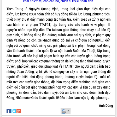
khai nhiệm vụ cho cán bộ, chiến sĩ CSGT toàn tỉnh.
Tất cả:
66143937
Theo Trung tá Nguyễn Quang Vịnh, trong thời gian thực hiện đợt cao
điểm, lực lượng CSGT toàn tỉnh sẽ huy động tối đa lực lượng, phương tiện,
thiết bị kỹ thuật đẩy mạnh công tác tuần tra, kiểm soát và xử lý nghiêm
các hành vi vi phạm TTATGT, tập trung vào các hành vi vi phạm là
nguyên nhân trực tiếp dẫn đến tai nạn giao thông như: chạy quá tốc độ
quy định, đi không đúng làn đường, tránh vượt sai quy định, vi phạm quy
định về nồng độ cồn, xe khách dừng đỗ sai và chở quá số người…; kiến
nghị với cơ quan chức năng các giải pháp xử lý vi phạm trong hoạt động
vận tải hành khách trên quốc lộ và nội thành Buôn Ma Thuột; tập trung
đấu tranh với các loại tội phạm hình sự trên các tuyến giao thông trọng
điểm; phối hợp với các cơ quan thông tin đại chúng tăng thời lượng tuyên
truyền, phổ biến, giáo dục pháp luật về TTATGT cho người dân; cảnh báo
những đoạn đường, vị trí, yếu tố có nguy cơ xảy ra tai nạn giao thông để
người dân biết, chủ động phòng tránh; thường xuyên hoặc đột xuất có
mặt trên các tuyến giao thông, địa bàn trọng điểm ở những thời gian cao
điểm để điều tiết giao thông; phối hợp với các đơn vị liên quan xây dựng
phương án đón, dẫn, bảo đảm tuyệt đối an toàn cho các đoàn lãnh đạo
Đảng, Nhà nước và du khách quốc tế đến thăm, làm việc tại địa phương…
Anh Dũng
In