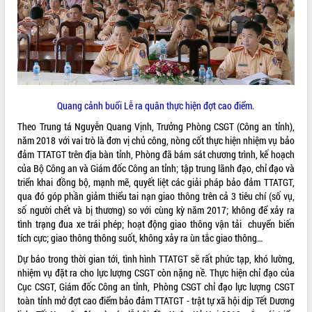
ĐIỂM TIN VĂN BẢN
QUY HOẠCH - KẾ HOẠCH
Quang cảnh buổi Lễ ra quân thực hiện đợt cao điểm.
Theo Trung tá Nguyễn Quang Vịnh, Trưởng Phòng CSGT (Công an tỉnh),
năm 2018 với vai trò là đơn vị chủ công, nòng cốt thực hiện nhiệm vụ bảo
đảm TTATGT trên địa bàn tỉnh, Phòng đã bám sát chương trình, kế hoạch
của Bộ Công an và Giám đốc Công an tỉnh; tập trung lãnh đạo, chỉ đạo và
triển khai đồng bộ, mạnh mẽ, quyết liệt các giải pháp bảo đảm TTATGT,
qua đó góp phần giảm thiểu tai nạn giao thông trên cả 3 tiêu chí (số vụ,
số người chết và bị thương) so với cùng kỳ năm 2017; không để xảy ra
tình trạng đua xe trái phép; hoạt động giao thông vận tải chuyển biến
tích cực; giao thông thông suốt, không xảy ra ùn tắc giao thông…
Dự báo trong thời gian tới, tình hình TTATGT sẽ rất phức tạp, khó lường,
nhiệm vụ đặt ra cho lực lượng CSGT còn nặng nề. Thực hiện chỉ đạo của
Cục CSGT, Giám đốc Công an tỉnh, Phòng CSGT chỉ đạo lực lượng CSGT
toàn tỉnh mở đợt cao điểm bảo đảm TTATGT - trật tự xã hội dịp Tết Dương