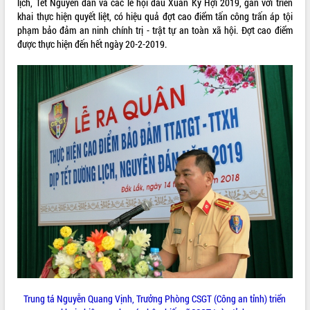
lịch, Tết Nguyên đán và các lễ hội đầu Xuân Kỷ Hợi 2019, gắn với triển
khai thực hiện quyết liệt, có hiệu quả đợt cao điểm tấn công trấn áp tội
VIDEO
phạm bảo đảm an ninh chính trị - trật tự an toàn xã hội. Đợt cao điểm
Không có file video nào để phát.
được thực hiện đến hết ngày 20-2-2019.
ALBUM ẢNH
LIÊN KẾT WEB
THỐNG KÊ TRUY CẬP
Trung tá Nguyễn Quang Vịnh, Trưởng Phòng CSGT (Công an tỉnh) triển
Hôm nay:
30823