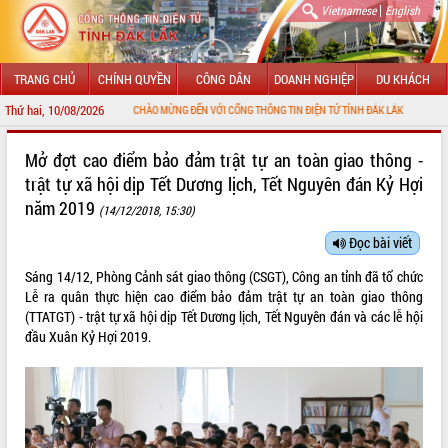
|
Vietnamese
English
TRANG CHỦ
CHÍNH QUYỀN
CÔNG DÂN
DOANH NGHIỆP
DU KHÁCH
Thứ hai, 10/08/2026
CHÀO MỪNG ĐẾN VỚI CỔNG THÔNG TIN ĐIỆN TỬ TỈNH ĐẮK LẮK
GIỚI THIỆU
Mở đợt cao điểm bảo đảm trật tự an toàn giao thông -
trật tự xã hội dịp Tết Dương lịch, Tết Nguyên đán Kỷ Hợi
LÃNH ĐẠO UBND TỈNH
năm 2019
(14/12/2018, 15:30)
TIN TỨC SỰ KIỆN
Đọc bài viết
SỞ, BAN, NGÀNH
Sáng 14/12, Phòng Cảnh sát giao thông (CSGT), Công an tỉnh đã tổ chức
Lễ ra quân thực hiện cao điểm bảo đảm trật tự an toàn giao thông
UBND CÁC XÃ, PHƯỜNG
(TTATGT) - trật tự xã hội dịp Tết Dương lịch, Tết Nguyên đán và các lễ hội
đầu Xuân Kỷ Hợi 2019.
THÔNG TIN CHỈ ĐẠO ĐIỀU HÀNH
HỆ THỐNG VĂN BẢN
VĂN BẢN HĐND TỈNH