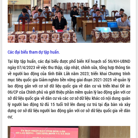
ĐIỂM TIN VĂN BẢN
QUY HOẠCH - KẾ HOẠCH
Các đại biểu tham dự tập huấn.
Tại lớp tập huấn, các đại biểu được phổ biến Kế hoạch số 56/KH-UBND
ngày 07/4/2023 về việc thu thập, cập nhật, chỉnh sửa, tổng hợp thông tin
về người lao động của tỉnh Đắk Lắk năm 2023; triển khai Chương trình
mục tiêu quốc gia Giảm nghèo bền vững giai đoạn 2021-2025 về quản lý
lao động gắn với cơ sở dữ liệu quốc gia về dân cư và triển khai Đề án
06/CP của Chính phủ và giới thiệu phần mềm quản lý lao động gắn với cơ
sở dữ liệu quốc gia về dân cư và các cơ sở dữ liệu khác có nội dung quản
lý người lao động từ đủ 15 tuổi trở lên đang cư trú tại địa bàn và xây
dựng cơ sở dữ liệu người lao động gắn với cơ sở dữ liệu quốc gia về dân
cư;