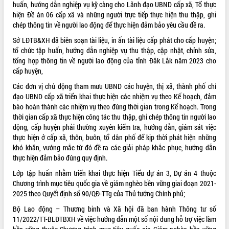
huấn, hướng dẫn nghiệp vụ kỹ càng cho Lãnh đạo UBND cấp xã, Tổ thực
Tất cả:
66098426
hiện Đề án 06 cấp xã và những người trực tiếp thực hiện thu thập, ghi
chép thông tin về người lao động để thực hiện đảm bảo yêu cầu đề ra.
Sở LĐTB&XH đã biên soạn tài liệu, in ấn tài liệu cấp phát cho cấp huyện;
tổ chức tập huấn, hướng dẫn nghiệp vụ thu thập, cập nhật, chỉnh sửa,
tổng hợp thông tin về người lao động của tỉnh Đắk Lắk năm 2023 cho
cấp huyện,
Các đơn vị chủ động tham mưu UBND các huyện, thị xã, thành phố chỉ
đạo UBND cấp xã triển khai thực hiện các nhiệm vụ theo Kế hoạch, đảm
bào hoàn thành các nhiệm vụ theo đúng thời gian trong Kế hoạch. Trong
thời gian cấp xã thực hiện công tác thu thập, ghi chép thông tin người lao
động, cấp huyện phải thường xuyên kiểm tra, hướng dẫn, giám sát việc
thực hiện ở cấp xã, thôn, buôn, tổ dân phố để kịp thời phát hiện những
khó khăn, vướng mắc từ đó đề ra các giải pháp khắc phục, hướng dẫn
thực hiện đảm bảo đúng quy định.
Lớp tập huấn nhằm triển khai thực hiện Tiểu dự án 3, Dự án 4 thuộc
Chương trình mục tiêu quốc gia về giảm nghèo bền vững giai đoạn 2021-
2025 theo Quyết định số 90/QĐ-TTg của Thủ tướng Chính phủ;
Bộ Lao động – Thương binh và Xã hội đã ban hành Thông tư số
11/2022/TT-BLĐTBXH về việc hướng dẫn một số nội dung hỗ trợ việc làm