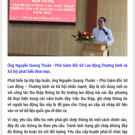
VIDEO
Không có file video nào để phát.
ALBUM ẢNH
Ông Nguyễn Quang Thuân –Phó Giám đốc Sở Lao động,Thương binh và
Xã hội phát biểu khai mạc.
Phát biểu tại lớp tập huấn, ông Nguyễn Quang Thuân – Phó Giám đốc Sở
Lao động – Thương binh và Xã hội nhấn mạnh, đây là nội dung mới so
với công tác thu thập thông tin thị trường lao động mà các địa phương
LIÊN KẾT WEB
đã thực hiện trong các năm trước đây. Việc thu thập, ghi chép thông tin
về người lao động lần này là để giao cho Công an cấp xã nhập dữ liệu
vào cơ sở dữ liệu quốc gia về dân cư.
Vì vậy, yêu cầu điều tra viên phải ghi chép thông tin một cách chính xác,
THỐNG KÊ TRUY CẬP
đầy đủ các thông tin theo yêu cầu. Tránh tình trạng ghi chép không đầy
đủ thông tin hoặc bỏ sót đối tượng. Yêu cầu cấp huyện phải tổ chức tập
Hôm nay:
12758