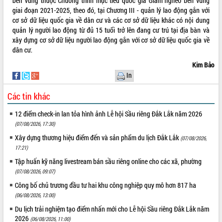
bền vững thuộc Chương trình mục tiêu quốc gia Giảm nghèo bền vững
giai đoạn 2021-2025, theo đó, tại Chương III - quản lý lao động gắn với
cơ sở dữ liệu quốc gia về dân cư và các cơ sở dữ liệu khác có nội dung
quản lý người lao động từ đủ 15 tuổi trở lên đang cư trú tại địa bàn và
xây dựng cơ sở dữ liệu người lao động gắn với cơ sở dữ liệu quốc gia về
dân cư.
Kim Bảo
In
Các tin khác
12 điểm check-in lan tỏa hình ảnh Lễ hội Sầu riêng Đắk Lắk năm 2026
(07/08/2026, 17:30)
Xây dựng thương hiệu điểm đến và sản phẩm du lịch Đắk Lắk
(07/08/2026,
17:21)
Tập huấn kỹ năng livestream bán sầu riêng online cho các xã, phường
(07/08/2026, 09:07)
Công bố chủ trương đầu tư hai khu công nghiệp quy mô hơn 817 ha
(06/08/2026, 13:00)
Du lịch trải nghiệm tạo điểm nhấn mới cho Lễ hội Sầu riêng Đắk Lắk năm
2026
(06/08/2026, 11:00)