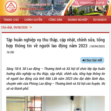
|
Vietnamese
English
TRANG CHỦ
CHÍNH QUYỀN
CÔNG DÂN
DOANH NGHIỆP
DU KHÁCH
Chủ nhật, 09/08/2026
CHÀO MỪNG ĐẾN 
GIỚI THIỆU
Tập huấn nghiệp vụ thu thập, cập nhật, chỉnh sửa, tổng
hợp thông tin về người lao động năm 2023
(18/04/2023,
LÃNH ĐẠO UBND TỈNH
16:39)
TIN TỨC SỰ KIỆN
Đọc bài viết
SỞ, BAN, NGÀNH
Sáng 18/4, Sở Lao động – Thương binh và Xã hội tổ chức lớp tập huấn
hướng dẫn nghiệp vụ thu thập, cập nhật, chỉnh sửa, tổng hợp thông tin
UBND CÁC XÃ, PHƯỜNG
về người lao động của tỉnh Đắk Lắk năm 2023 cho đại diện lãnh đạo,
chuyên viên của Phòng Lao động – Thương binh và Xã hội các huyện, thị
THÔNG TIN CHỈ ĐẠO ĐIỀU HÀNH
xã và thành phố.
HỆ THỐNG VĂN BẢN
VĂN BẢN HĐND TỈNH