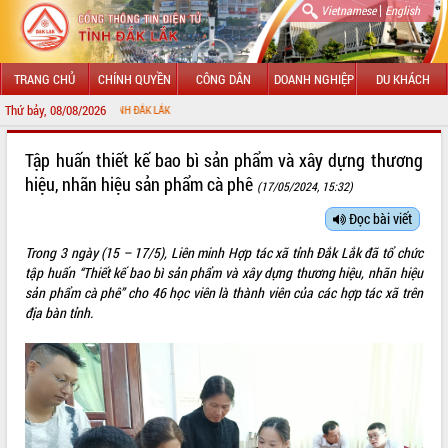
|
Vietnamese
English
TRANG CHỦ
CHÍNH QUYỀN
CÔNG DÂN
DOANH NGHIỆP
DU KHÁCH
Thứ bảy, 08/08/2026
CHÀO 
GIỚI THIỆU
Tập huấn thiết kế bao bì sản phẩm và xây dựng thương
hiệu, nhãn hiệu sản phẩm cà phê
(17/05/2024, 15:32)
LÃNH ĐẠO UBND TỈNH
Đọc bài viết
TIN TỨC SỰ KIỆN
Trong 3 ngày (15 – 17/5), Liên minh Hợp tác xã tỉnh Đắk Lắk đã tổ chức
SỞ, BAN, NGÀNH
tập huấn “Thiết kế bao bì sản phẩm và xây dựng thương hiệu, nhãn hiệu
sản phẩm cà phê” cho 46 học viên là thành viên của các hợp tác xã trên
UBND CÁC XÃ, PHƯỜNG
địa bàn tỉnh.
THÔNG TIN CHỈ ĐẠO ĐIỀU HÀNH
HỆ THỐNG VĂN BẢN
VĂN BẢN HĐND TỈNH