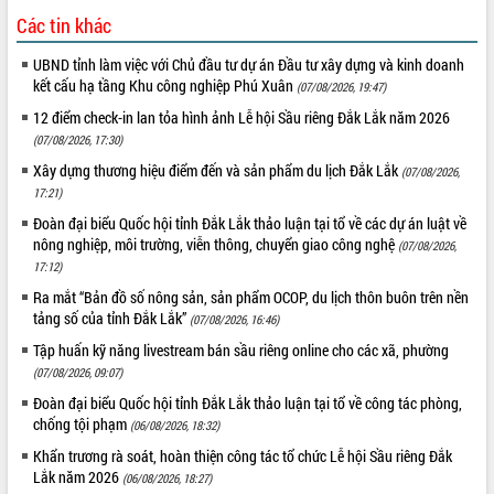
Tất cả:
66073068
Các tin khác
UBND tỉnh làm việc với Chủ đầu tư dự án Đầu tư xây dựng và kinh doanh
kết cấu hạ tầng Khu công nghiệp Phú Xuân
(07/08/2026, 19:47)
12 điểm check-in lan tỏa hình ảnh Lễ hội Sầu riêng Đắk Lắk năm 2026
(07/08/2026, 17:30)
Xây dựng thương hiệu điểm đến và sản phẩm du lịch Đắk Lắk
(07/08/2026,
17:21)
Đoàn đại biểu Quốc hội tỉnh Đắk Lắk thảo luận tại tổ về các dự án luật về
nông nghiệp, môi trường, viễn thông, chuyển giao công nghệ
(07/08/2026,
17:12)
Ra mắt “Bản đồ số nông sản, sản phẩm OCOP, du lịch thôn buôn trên nền
tảng số của tỉnh Đắk Lắk”
(07/08/2026, 16:46)
Tập huấn kỹ năng livestream bán sầu riêng online cho các xã, phường
(07/08/2026, 09:07)
Đoàn đại biểu Quốc hội tỉnh Đắk Lắk thảo luận tại tổ về công tác phòng,
chống tội phạm
(06/08/2026, 18:32)
Khẩn trương rà soát, hoàn thiện công tác tổ chức Lễ hội Sầu riêng Đắk
Lắk năm 2026
(06/08/2026, 18:27)