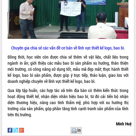
VIDEO
Không có file video nào để phát.
ALBUM ẢNH
Chuyên gia chia sẻ các vấn đề cơ bản về lĩnh vực thiết kế logo, bao bì.
Đồng thời, học viên còn được chia sẻ thêm về vật liệu, chất liệu trong
ngành in ấn; giới thiệu các mẫu bao bì sản phẩm xu hướng, thân thiện
môi trường, có công năng sử dụng tốt, mẫu mã đẹp mắt; thực hành thiết
kế logo, bao bì sản phẩm, được góp ý trực tiếp, thảo luận, giao lưu với
doanh nghiệp chuyên về lĩnh vực thiết kế logo, bao bì.
Qua lớp tập huấn, các hợp tác xã trên địa bàn có thêm kiến thức trong
LIÊN KẾT WEB
hoạt động thiết kế, nhận diện nhãn hiệu bao bì, từ đó cải tiến bộ nhận
diện thương hiệu, nâng cao tính thẩm mỹ, phù hợp với xu hướng thị
trường của sản phẩm, góp phần tăng tính cạnh tranh sản phẩm của tỉnh
trên thị trường.
THỐNG KÊ TRUY CẬP
Minh Huệ
In
Hôm nay:
27745