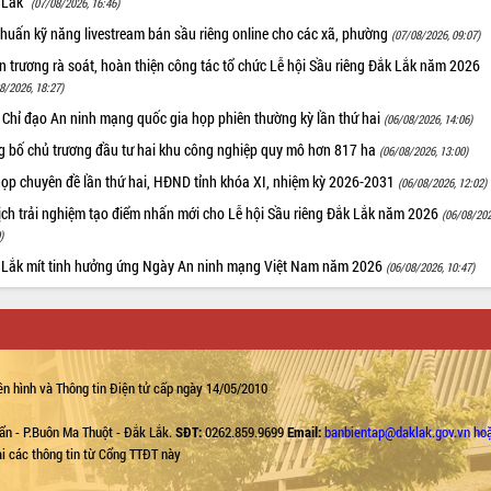
 Lắk”
(07/08/2026, 16:46)
huấn kỹ năng livestream bán sầu riêng online cho các xã, phường
(07/08/2026, 09:07)
 trương rà soát, hoàn thiện công tác tổ chức Lễ hội Sầu riêng Đắk Lắk năm 2026
8/2026, 18:27)
 Chỉ đạo An ninh mạng quốc gia họp phiên thường kỳ lần thứ hai
(06/08/2026, 14:06)
g bố chủ trương đầu tư hai khu công nghiệp quy mô hơn 817 ha
(06/08/2026, 13:00)
họp chuyên đề lần thứ hai, HĐND tỉnh khóa XI, nhiệm kỳ 2026-2031
(06/08/2026, 12:02)
ịch trải nghiệm tạo điểm nhấn mới cho Lễ hội Sầu riêng Đắk Lắk năm 2026
(06/08/202
)
 Lắk mít tinh hưởng ứng Ngày An ninh mạng Việt Nam năm 2026
(06/08/2026, 10:47)
n hình và Thông tin Điện tử cấp ngày 14/05/2010
ẩn - P.Buôn Ma Thuột - Đắk Lắk.
SĐT:
0262.859.9699
Email:
banbientap@daklak.gov.vn ho
lại các thông tin từ Cổng TTĐT này