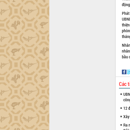
động 
Phát
UBND
thiệ
phòn
thán
Nhân
nhân
bầu 
Các t
UBND
côn
12 đ
Xây
Ra m