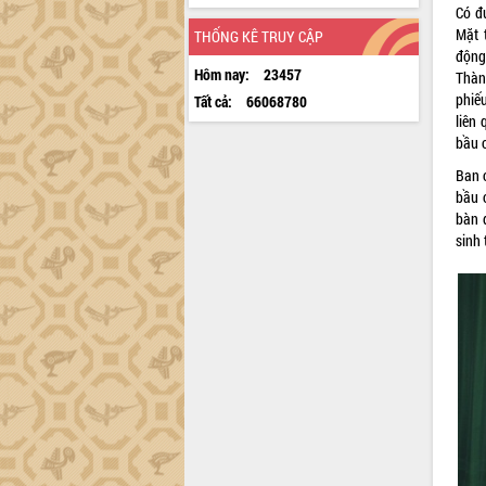
Có đ
Mặt 
THỐNG KÊ TRUY CẬP
động
Hôm nay:
23457
Thành
phiế
Tất cả:
66068780
liên 
bầu 
Ban 
bầu 
bàn 
sinh 