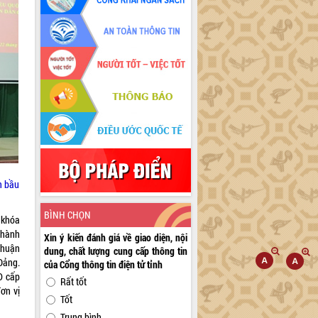
n bầu
BÌNH CHỌN
 khóa
thành
Xin ý kiến đánh giá về giao diện, nội
thuận
dung, chất lượng cung cấp thông tin
Đảng.
của Cổng thông tin điện tử tỉnh
ND cấp
Rất tốt
ơn vị
Tốt
Trung bình