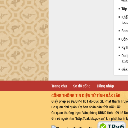
Đắk
Tập 
Khẩn
(06/0
Ban
Côn
Kỳ 
Du l
11:00
Đắk
Trang chủ
Sơ đồ cổng
Đăng nhập
CỔNG THÔNG TIN ĐIỆN TỬ TỈNH ĐẮK LẮK
Giấy phép số 99/GP-TTĐT do Cục QL Phát thanh Truyề
Cơ quan chủ quản: Ủy ban nhân dân tỉnh Đắk Lắk
Cơ quan thường trực: Văn phòng UBND tỉnh - 09 Lê Du
Ghi rõ nguồn tin "http://daklak.gov.vn" khi phát hành 