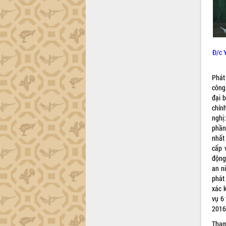
Đ/c 
Phát
công
đại 
chín
nghị
phần 
nhất
cấp 
động 
an ni
phát
xác k
vụ 6
2016
Tham