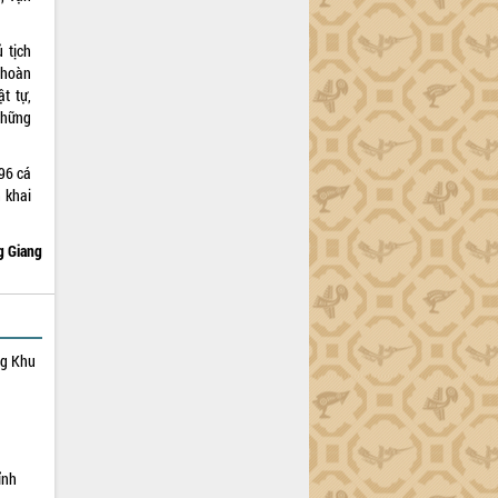
 tịch
 hoàn
t tự,
những
96 cá
 khai
 Giang
ng Khu
ỉnh