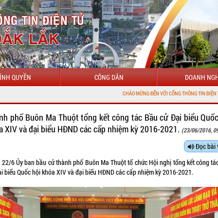
ÍNH QUYỀN
CÔNG DÂN
DOANH NGH
CHÀO MỪNG ĐẾN VỚI CỔNG THÔNG TIN ĐIỆN TỬ TỈNH ĐẮK LẮK
nh phố Buôn Ma Thuột tổng kết công tác Bầu cử Đại biểu Quốc
a XIV và đại biểu HĐND các cấp nhiệm kỳ 2016-2021.
(23/06/2016, 0
Đọc bài 
 22/6 Ủy ban bầu cử thành phố Buôn Ma Thuột tổ chức Hội nghị tổng kết công tá
ại biểu Quốc hội khóa XIV và đại biểu HĐND các cấp nhiệm kỳ 2016-2021.