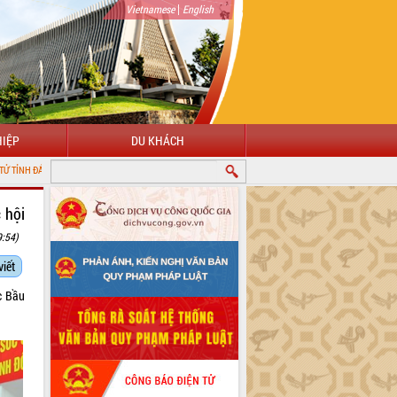
|
Vietnamese
English
IỆP
DU KHÁCH
 hội
9:54)
viết
c Bầu