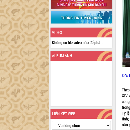
VIDEO
Không có file video nào để phát.
ALBUM ẢNH
Đ/c 
Theo
XIV 
công
tron
Tỷ lệ
LIÊN KẾT WEB
tỉnh
nào p