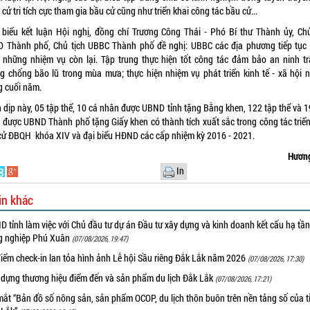
cử tri tích cực tham gia bầu cử cũng như triển khai công tác bầu cử...
 biểu kết luận Hội nghị, đồng chí Trương Công Thái - Phó Bí thư Thành ủy, Chủ
 Thành phố, Chủ tịch UBBC Thành phố đề nghị: UBBC các địa phương tiếp tục
n những nhiệm vụ còn lại. Tập trung thực hiện tốt công tác đảm bảo an ninh trậ
g chống bão lũ trong mùa mưa; thực hiện nhiệm vụ phát triển kinh tế - xã hội 
g cuối năm.
 dịp này, 05 tập thể, 10 cá nhân được UBND tỉnh tặng Bằng khen, 122 tập thể và 1
 được UBND Thành phố tặng Giấy khen có thành tích xuất sắc trong công tác triển
cử ĐBQH khóa XIV và đại biểu HĐND các cấp nhiệm kỳ 2016 - 2021.
Hương
In
in khác
 tỉnh làm việc với Chủ đầu tư dự án Đầu tư xây dựng và kinh doanh kết cấu hạ tầ
g nghiệp Phú Xuân
(07/08/2026, 19:47)
iểm check-in lan tỏa hình ảnh Lễ hội Sầu riêng Đắk Lắk năm 2026
(07/08/2026, 17:30)
 dựng thương hiệu điểm đến và sản phẩm du lịch Đắk Lắk
(07/08/2026, 17:21)
ắt “Bản đồ số nông sản, sản phẩm OCOP, du lịch thôn buôn trên nền tảng số của t