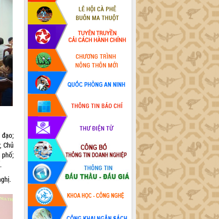
 đạo;
, Chủ
 phố;
.
ghị.