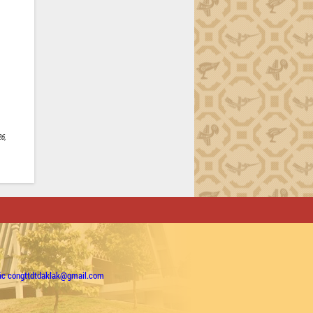
6,
ặc congttdtdaklak@gmail.com