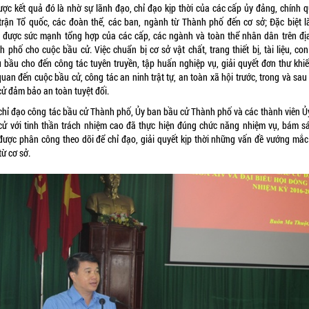
ược kết quả đó là nhờ sự lãnh đạo, chỉ đạo kịp thời của các cấp ủy đảng, chính q
trận Tổ quốc, các đoàn thể, các ban, ngành từ Thành phố đến cơ sở; Đặc biệt l
 được sức mạnh tổng hợp của các cấp, các ngành và toàn thể nhân dân trên đị
 phố cho cuộc bầu cử. Việc chuẩn bị cơ sở vật chất, trang thiết bị, tài liệu, co
u bầu cho đến công tác tuyên truyền, tập huấn nghiệp vụ, giải quyết đơn thư khiế
quan đến cuộc bầu cử, công tác an ninh trật tự, an toàn xã hội trước, trong và sa
cử đảm bảo an toàn tuyệt đối.
chỉ đạo công tác bầu cử Thành phố, Ủy ban bầu cử Thành phố và các thành viên Ủ
cử với tinh thần trách nhiệm cao đã thực hiện đúng chức năng nhiệm vụ, bám sá
được phân công theo dõi để chỉ đạo, giải quyết kịp thời những vấn đề vướng mắc
từ cơ sở.