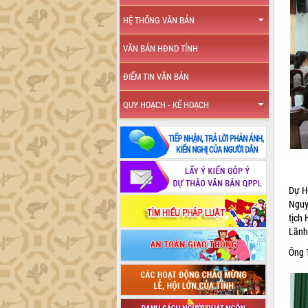
HỆ THỐNG VĂN BẢN
VĂN BẢN HĐND TỈNH
ĐIỂM TIN VĂN BẢN
QUY HOẠCH - KẾ HOẠCH
Dự H
Nguy
tịch
Lãnh
Ông 