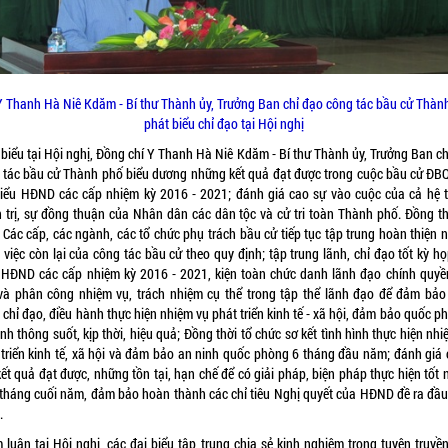
Y Thanh Hà Niê Kdăm - Bí thư Thành ủy, Trưởng Ban chỉ đạo công tác bầu cử Thàn
phát biểu chỉ đạo tại Hội nghị
 biểu tại Hội nghị, Đồng chí Y Thanh Hà Niê Kdăm - Bí thư Thành ủy, Trưởng Ban ch
 tác bầu cử Thành phố biểu dương những kết quả đạt được trong cuộc bầu cử ĐB
biểu HĐND các cấp nhiệm kỳ 2016 - 2021; đánh giá cao sự vào cuộc của cả hệ 
h trị, sự đồng thuận của Nhân dân các dân tộc và cử tri toàn Thành phố. Đồng th
: Các cấp, các ngành, các tổ chức phụ trách bầu cử tiếp tục tập trung hoàn thiện 
việc còn lại của công tác bầu cử theo quy định; tập trung lãnh, chỉ đạo tốt kỳ h
 HĐND các cấp nhiệm kỳ 2016 - 2021, kiện toàn chức danh lãnh đạo chính quyề
và phân công nhiệm vụ, trách nhiệm cụ thể trong tập thể lãnh đạo để đảm bảo
chỉ đạo, điều hành thực hiện nhiệm vụ phát triển kinh tế - xã hội, đảm bảo quốc p
nh thông suốt, kịp thời, hiệu quả; Đồng thời tổ chức sơ kết tình hình thực hiện nh
 triển kinh tế, xã hội và đảm bảo an ninh quốc phòng 6 tháng đầu năm; đánh giá 
ết quả đạt được, những tồn tại, hạn chế để có giải pháp, biện pháp thực hiện tốt
 tháng cuối năm, đảm bảo hoàn thành các chỉ tiêu Nghị quyết của HĐND đề ra đầ
.
 luận tại Hội nghị, các đại biểu tập trung chia sẻ kinh nghiệm trong tuyên truyền