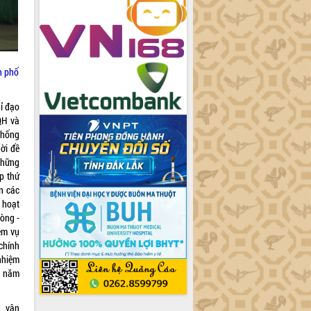
h phố
ỉ đạo
QH và
thống
ời đề
những
ọp thứ
n các
 hoạt
hòng -
iệm vụ
chính
 nhiệm
u năm
, vận