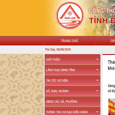
TRANG CHỦ
CH
Thứ bảy, 08/08/2026
GIỚI THIỆU
Thà
khó
LÃNH ĐẠO UBND TỈNH
TIN TỨC SỰ KIỆN
Sáng
cử Đ
SỞ, BAN, NGÀNH
UBND CÁC XÃ, PHƯỜNG
THÔNG TIN CHỈ ĐẠO ĐIỀU HÀNH