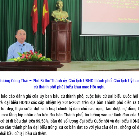
Trương Công Thái – Phó Bí thư Thành ủy, Chủ tịch UBND thành phố, Chủ tịch Uỷ ba
cử thành phố phát biểu khai mạc Hội nghị.
 báo cáo đánh giá của Ủy ban bầu cử thành phố, cuộc bầu cử Đại biểu Quốc hội
và đại biểu HĐND các cấp nhiệm kỳ 2016-2021 trên địa bàn Thành phố diễn ra 
 tốt đẹp, thực sự là đợt sinh hoạt chính trị dân chủ sâu rộng, tạo được sự đồng 
g mọi tầng lớp nhân dân trên địa bàn Thành phố, tin tưởng vào sự lãnh đạo của 
 cử tri đi bầu đạt trên 99,58%, bầu đủ số lượng đại biểu Quốc hội và đại biểu HĐ
; cơ cấu thành phần đại biểu trúng cử cơ bản đạt so với yêu cầu đề ra. Không có đ
hải bầu cử lại, bầu cử thêm.