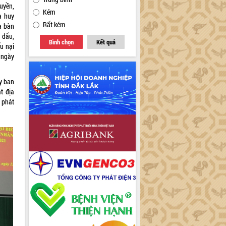
uyền,
Kém
à huy
Rất kém
a bàn
n dấu,
Bình chọn
Kết quả
u nại
u ngày
y ban
t địa
 phát