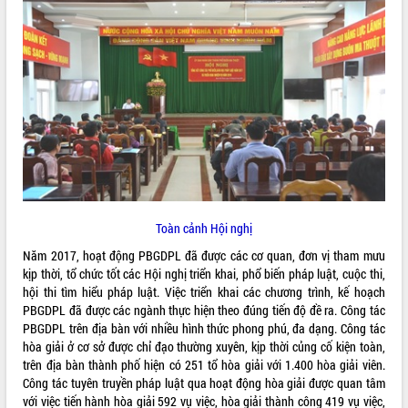
ĐIỂM TIN VĂN BẢN
QUY HOẠCH - KẾ HOẠCH
Toàn cảnh Hội nghị
Năm 2017, hoạt động PBGDPL đã được các cơ quan, đơn vị tham mưu
kịp thời, tổ chức tốt các Hội nghị triển khai, phổ biến pháp luật, cuộc thi,
hội thi tìm hiểu pháp luật. Việc triển khai các chương trình, kế hoạch
PBGDPL đã được các ngành thực hiện theo đúng tiến độ đề ra. Công tác
PBGDPL trên địa bàn với nhiều hình thức phong phú, đa dạng. Công tác
hòa giải ở cơ sở được chỉ đạo thường xuyên, kịp thời củng cố kiện toàn,
trên địa bàn thành phố hiện có 251 tổ hòa giải với 1.400 hòa giải viên.
Công tác tuyên truyền pháp luật qua hoạt động hòa giải được quan tâm
với việc tiến hành hòa giải 592 vụ việc, hòa giải thành công 419 vụ việc,