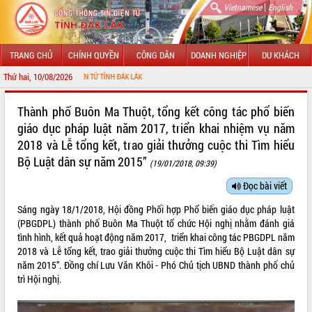
|
Vietnamese
English
TRANG CHỦ
CHÍNH QUYỀN
CÔNG DÂN
DOANH NGHIỆP
DU KHÁCH
Thứ hai, 10/08/2026
TIN ĐIỆN TỬ TỈNH ĐẮK LẮK
GIỚI THIỆU
Thành phố Buôn Ma Thuột, tổng kết công tác phổ biến
giáo dục pháp luật năm 2017, triển khai nhiệm vụ năm
LÃNH ĐẠO UBND TỈNH
2018 và Lễ tổng kết, trao giải thưởng cuộc thi Tìm hiểu
Bộ Luật dân sự năm 2015”
TIN TỨC SỰ KIỆN
(19/01/2018, 09:39)
Đọc bài viết
SỞ, BAN, NGÀNH
Sáng ngày 18/1/2018, Hội đồng Phối hợp Phổ biến giáo dục pháp luật
UBND CÁC XÃ, PHƯỜNG
(PBGDPL) thành phố Buôn Ma Thuột tổ chức Hội nghị nhằm đánh giá
tình hình, kết quả hoạt động năm 2017, triển khai công tác PBGDPL năm
THÔNG TIN CHỈ ĐẠO ĐIỀU HÀNH
2018 và Lễ tổng kết, trao giải thưởng cuộc thi Tìm hiểu Bộ Luật dân sự
năm 2015”. Đồng chí Lưu Văn Khôi - Phó Chủ tịch UBND thành phố chủ
HỆ THỐNG VĂN BẢN
trì Hội nghị.
VĂN BẢN HĐND TỈNH