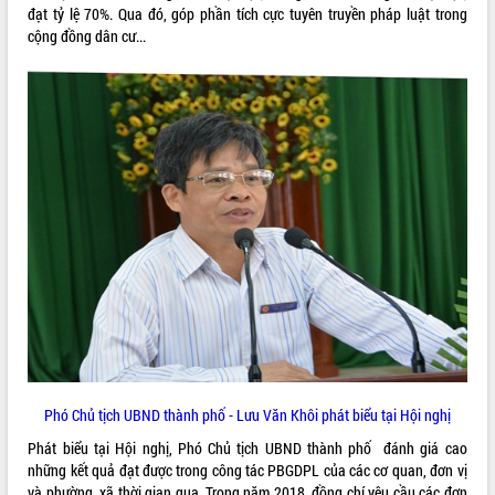
đạt tỷ lệ 70%. Qua đó, góp phần tích cực tuyên truyền pháp luật trong
VIDEO
cộng đồng dân cư...
Không có file video nào để phát.
ALBUM ẢNH
LIÊN KẾT WEB
Phó Chủ tịch UBND thành phố - Lưu Văn Khôi phát biểu tại Hội nghị
THỐNG KÊ TRUY CẬP
Phát biểu tại Hội nghị, Phó Chủ tịch UBND thành phố đánh giá cao
những kết quả đạt được trong công tác PBGDPL của các cơ quan, đơn vị
Hôm nay:
22196
và phường, xã thời gian qua. Trong năm 2018, đồng chí yêu cầu các đơn