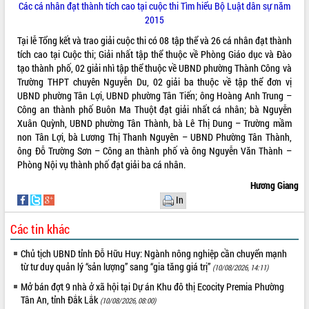
Các cá nhân đạt thành tích cao tại cuộc thi Tìm hiểu Bộ Luật dân sự năm
2015
Tại lễ Tổng kết và trao giải cuộc thi có 08 tập thể và 26 cá nhân đạt thành
tích cao tại Cuộc thi; Giải nhất tập thể thuộc về Phòng Giáo dục và Đào
tạo thành phố, 02 giải nhì tập thể thuộc về UBND phường Thành Công và
Trường THPT chuyên Nguyễn Du, 02 giải ba thuộc về tập thể đơn vị
UBND phường Tân Lợi, UBND phường Tân Tiến; ông Hoàng Anh Trung –
Công an thành phố Buôn Ma Thuột đạt giải nhất cá nhân; bà Nguyễn
Xuân Quỳnh, UBND phường Tân Thành, bà Lê Thị Dung – Trường mầm
non Tân Lợi, bà Lương Thị Thanh Nguyên – UBND Phường Tân Thành,
ông Đỗ Trường Sơn – Công an thành phố và ông Nguyễn Văn Thành –
Phòng Nội vụ thành phố đạt giải ba cá nhân.
Hương Giang
In
Các tin khác
Chủ tịch UBND tỉnh Đỗ Hữu Huy: Ngành nông nghiệp cần chuyển mạnh
từ tư duy quản lý “sản lượng” sang “gia tăng giá trị”
(10/08/2026, 14:11)
Mở bán đợt 9 nhà ở xã hội tại Dự án Khu đô thị Ecocity Premia Phường
Tân An, tỉnh Đắk Lắk
(10/08/2026, 08:00)