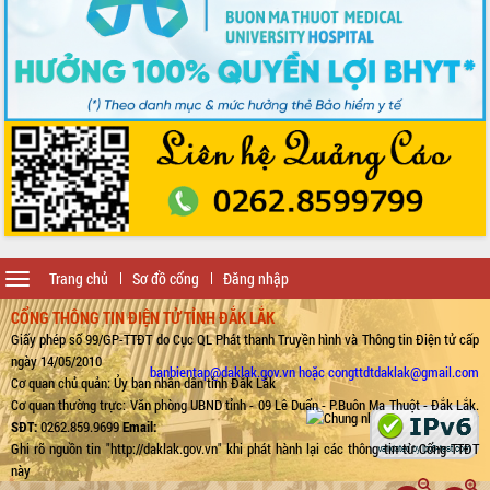
Toggle
Trang chủ
Sơ đồ cổng
Đăng nhập
navigation
CỔNG THÔNG TIN ĐIỆN TỬ TỈNH ĐẮK LẮK
Giấy phép số 99/GP-TTĐT do Cục QL Phát thanh Truyền hình và Thông tin Điện tử cấp
ngày 14/05/2010
banbientap@daklak.gov.vn hoặc congttdtdaklak@gmail.com
Cơ quan chủ quản: Ủy ban nhân dân tỉnh Đắk Lắk
Cơ quan thường trực: Văn phòng UBND tỉnh - 09 Lê Duẩn - P.Buôn Ma Thuột - Đắk Lắk.
SĐT:
0262.859.9699
Email:
Ghi rõ nguồn tin "http://daklak.gov.vn" khi phát hành lại các thông tin từ Cổng TTĐT
này