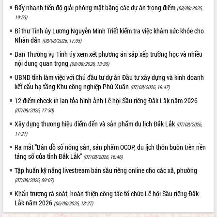
Đẩy nhanh tiến độ giải phóng mặt bằng các dự án trọng điểm
(08/08/2026,
19:53)
Bí thư Tỉnh ủy Lương Nguyễn Minh Triết kiểm tra việc khám sức khỏe cho
Nhân dân
(08/08/2026, 17:05)
Ban Thường vụ Tỉnh ủy xem xét phương án sắp xếp trường học và nhiều
nội dung quan trọng
(08/08/2026, 13:30)
UBND tỉnh làm việc với Chủ đầu tư dự án Đầu tư xây dựng và kinh doanh
kết cấu hạ tầng Khu công nghiệp Phú Xuân
(07/08/2026, 19:47)
12 điểm check-in lan tỏa hình ảnh Lễ hội Sầu riêng Đắk Lắk năm 2026
(07/08/2026, 17:30)
Xây dựng thương hiệu điểm đến và sản phẩm du lịch Đắk Lắk
(07/08/2026,
17:21)
Ra mắt “Bản đồ số nông sản, sản phẩm OCOP, du lịch thôn buôn trên nền
tảng số của tỉnh Đắk Lắk”
(07/08/2026, 16:46)
Tập huấn kỹ năng livestream bán sầu riêng online cho các xã, phường
(07/08/2026, 09:07)
Khẩn trương rà soát, hoàn thiện công tác tổ chức Lễ hội Sầu riêng Đắk
Lắk năm 2026
(06/08/2026, 18:27)