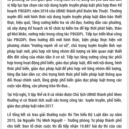
Tất cả:
66135310
vị tiếp tục lựa chọn các nội dung tuyên truyền pháp luật phù hợp theo Kế
hoạch PBGDPL năm 2018 của UBND thành phố Buôn Ma Thuột. Thường
xuyên đổi mới hình thức nội dung tuyên truyền pháp luật đảm bảo thiết
thực, hiệu quả; Tăng cường kiểm tra và chỉ đạo, hướng dẫn các phường,
xã xây dựng Kế hoạch và tổ chức tự kiểm tra để kịp thời phát hiện, tháo
gỡ khó khăn, vướng mắc trong công tác PBGDPL. Tiếp tục triển khai công
tác PBGDPL theo hướng đổi mới hình thức, biện pháp thực hiện với
phương châm “Hướng mạnh về cơ sở”, chủ trọng tuyên truyền lĩnh vực
pháp luật mới, phù hợp với từng nhóm đối tượng và liên quan mật thiết
đến đời sống của nhân dân ở cơ sở. Tiếp tục tăng cường công tác phối
hợp trong hoạt động phổ biến, giáo dục pháp luật, đổi mới nội dung, hình
thức phổ biến, giáo dục pháp luật để phù hợp với từng nhóm đối tượng,
từng địa bàn dân cư; chú trọng hình thức phổ biến pháp luật thông qua
đối thoại chính sách, lồng ghép phổ biến giáo dục pháp luật trong các
cuộc vận động, các phong trào thi đua...
Tại Hội nghị, 5 tập thể và 8 cá nhân được Chủ tịch UBND thành phố khen
thưởng vì có thành tích xuất sắc trong công tác tuyên truyền, phổ biến,
giáo dục pháp luật năm 2017.
Lễ tổng kết và trao giải thưởng cuộc thi Tìm hiểu Bộ Luật dân sự năm
2015, bà Nguyễn Thị Minh Nguyệt – Trưởng phòng Tư pháp thành phố
cho biết: Ban tổ chức cuộc thi đã tiếp nhận 10.887 bài dự thi của các