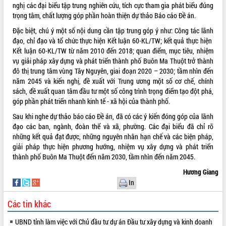
nghị các đại biểu tập trung nghiên cứu, tích cực tham gia phát biểu đúng
Tất cả:
66063318
trọng tâm, chất lượng góp phần hoàn thiện dự thảo Báo cáo Đề án.
Đặc biệt, chú ý một số nội dung cần tập trung góp ý như: Công tác lãnh
đạo, chỉ đạo và tổ chức thực hiện Kết luận 60-KL/TW; kết quả thực hiện
Kết luận 60-KL/TW từ năm 2010 đến 2018; quan điểm, mục tiêu, nhiệm
vụ giải pháp xây dựng và phát triển thành phố Buôn Ma Thuột trở thành
đô thị trung tâm vùng Tây Nguyên, giai đoạn 2020 – 2030; tầm nhìn đến
năm 2045 và kiến nghị, đề xuất với Trung ương một số cơ chế, chính
sách, đề xuất quan tâm đầu tư một số công trình trọng điểm tạo đột phá,
góp phần phát triển nhanh kinh tế - xã hội của thành phố.
Sau khi nghe dự thảo báo cáo Đề án, đã có các ý kiến đóng góp của lãnh
đạo các ban, ngành, đoàn thể và xã, phường. Các đại biểu đã chỉ rõ
những kết quả đạt được, những nguyên nhân hạn chế và các biện pháp,
giải pháp thực hiện phương hướng, nhiệm vụ xây dựng và phát triển
thành phố Buôn Ma Thuột đến năm 2030, tầm nhìn đến năm 2045.
Hương Giang
In
Các tin khác
UBND tỉnh làm việc với Chủ đầu tư dự án Đầu tư xây dựng và kinh doanh