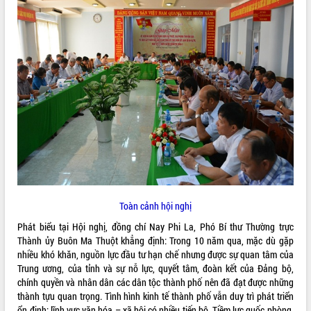
ĐIỂM TIN VĂN BẢN
QUY HOẠCH - KẾ HOẠCH
Toàn cảnh hội nghị
Phát biểu tại Hội nghị, đồng chí Nay Phi La, Phó Bí thư Thường trực
Thành ủy Buôn Ma Thuột khẳng định: Trong 10 năm qua, mặc dù gặp
nhiều khó khăn, nguồn lực đầu tư hạn chế nhưng được sự quan tâm của
Trung ương, của tỉnh và sự nỗ lực, quyết tâm, đoàn kết của Đảng bộ,
chính quyền và nhân dân các dân tộc thành phố nên đã đạt được những
thành tựu quan trọng. Tình hình kinh tế thành phố vẫn duy trì phát triển
ổn định; lĩnh vực văn hóa – xã hội có nhiều tiến bộ. Tiềm lực quốc phòng,