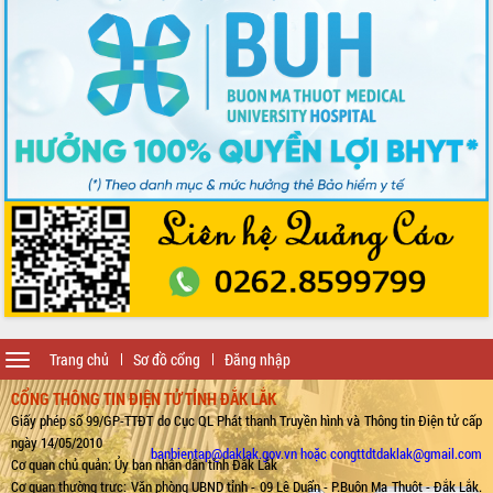
Toggle
Trang chủ
Sơ đồ cổng
Đăng nhập
navigation
CỔNG THÔNG TIN ĐIỆN TỬ TỈNH ĐẮK LẮK
Giấy phép số 99/GP-TTĐT do Cục QL Phát thanh Truyền hình và Thông tin Điện tử cấp
ngày 14/05/2010
banbientap@daklak.gov.vn hoặc congttdtdaklak@gmail.com
Cơ quan chủ quản: Ủy ban nhân dân tỉnh Đắk Lắk
Cơ quan thường trực: Văn phòng UBND tỉnh - 09 Lê Duẩn - P.Buôn Ma Thuột - Đắk Lắk.