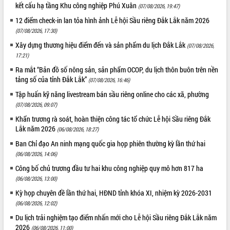
kết cấu hạ tầng Khu công nghiệp Phú Xuân
(07/08/2026, 19:47)
12 điểm check-in lan tỏa hình ảnh Lễ hội Sầu riêng Đắk Lắk năm 2026
(07/08/2026, 17:30)
Xây dựng thương hiệu điểm đến và sản phẩm du lịch Đắk Lắk
(07/08/2026,
17:21)
Ra mắt “Bản đồ số nông sản, sản phẩm OCOP, du lịch thôn buôn trên nền
tảng số của tỉnh Đắk Lắk”
(07/08/2026, 16:46)
Tập huấn kỹ năng livestream bán sầu riêng online cho các xã, phường
(07/08/2026, 09:07)
Khẩn trương rà soát, hoàn thiện công tác tổ chức Lễ hội Sầu riêng Đắk
Lắk năm 2026
(06/08/2026, 18:27)
Ban Chỉ đạo An ninh mạng quốc gia họp phiên thường kỳ lần thứ hai
(06/08/2026, 14:06)
Công bố chủ trương đầu tư hai khu công nghiệp quy mô hơn 817 ha
(06/08/2026, 13:00)
Kỳ họp chuyên đề lần thứ hai, HĐND tỉnh khóa XI, nhiệm kỳ 2026-2031
(06/08/2026, 12:02)
Du lịch trải nghiệm tạo điểm nhấn mới cho Lễ hội Sầu riêng Đắk Lắk năm
2026
(06/08/2026, 11:00)