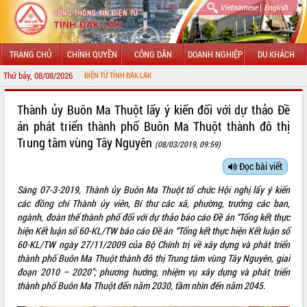
|
Vietnamese
English
TRANG CHỦ
CHÍNH QUYỀN
CÔNG DÂN
DOANH NGHIỆP
DU KHÁCH
Thứ bảy, 08/08/2026
THÔNG TIN ĐIỆN TỬ TỈNH ĐẮK LẮK
GIỚI THIỆU
Thành ủy Buôn Ma Thuột lấy ý kiến đối với dự thảo Đề
án phát triển thành phố Buôn Ma Thuột thành đô thị
LÃNH ĐẠO UBND TỈNH
Trung tâm vùng Tây Nguyên
(08/03/2019, 09:59)
TIN TỨC SỰ KIỆN
Đọc bài viết
SỞ, BAN, NGÀNH
Sáng 07-3-2019, Thành ủy Buôn Ma Thuột tổ chức Hội nghị lấy ý kiến
các đồng chí Thành ủy viên, Bí thư các xã, phường, trưởng các ban,
UBND CÁC XÃ, PHƯỜNG
ngành, đoàn thể thành phố đối với dự thảo báo cáo Đề án “Tổng kết thực
hiện Kết luận số 60-KL/TW báo cáo Đề án “Tổng kết thực hiện Kết luận số
THÔNG TIN CHỈ ĐẠO ĐIỀU HÀNH
60-KL/TW ngày 27/11/2009 của Bộ Chính trị về xây dựng và phát triển
thành phố Buôn Ma Thuột thành đô thị Trung tâm vùng Tây Nguyên, giai
HỆ THỐNG VĂN BẢN
đoạn 2010 – 2020”; phương hướng, nhiệm vụ xây dựng và phát triển
thành phố Buôn Ma Thuột đến năm 2030, tầm nhìn đến năm 2045.
VĂN BẢN HĐND TỈNH