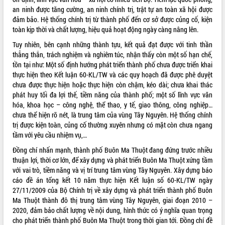
an ninh được tăng cường, an ninh chính trị, trật tự an toàn xã hội được
VIDEO
đảm bảo. Hệ thống chính trị từ thành phố đến cơ sở được củng cố, kiện
toàn kịp thời và chất lượng, hiệu quả hoạt động ngày càng nâng lên.
Không có file video nào để phát.
Tuy nhiên, bên cạnh những thành tựu, kết quả đạt được với tinh thần
ALBUM ẢNH
thẳng thắn, trách nghiệm và nghiêm túc, nhận thấy còn một số hạn chế,
tồn tại như: Một số định hướng phát triển thành phố chưa được triển khai
thực hiện theo Kết luận 60-KL/TW và các quy hoạch đã được phê duyệt
chưa được thực hiện hoặc thực hiện còn chậm, kéo dài; chưa khai thác
phát huy tối đa lợi thế, tiềm năng của thành phố; một số lĩnh vực văn
hóa, khoa học – công nghệ, thể thao, y tế, giao thông, công nghiệp…
chưa thể hiện rõ nét, là trung tâm của vùng Tây Nguyên. Hệ thống chính
trị được kiện toàn, củng cố thường xuyên nhưng có mặt còn chưa ngang
tầm với yêu cầu nhiệm vụ,…
Đồng chí nhấn mạnh, thành phố Buôn Ma Thuột đang đứng trước nhiều
LIÊN KẾT WEB
thuận lợi, thời cơ lớn, để xây dựng và phát triển Buôn Ma Thuột xứng tầm
với vai trò, tiềm năng và vị trí trung tâm vùng Tây Nguyên. Xây dựng báo
cáo đề án tổng kết 10 năm thực hiện Kết luận số 60-KL/TW ngày
27/11/2009 của Bộ Chính trị về xây dựng và phát triển thành phố Buôn
Ma Thuột thành đô thị trung tâm vùng Tây Nguyên, giai đoạn 2010 –
THỐNG KÊ TRUY CẬP
2020, đảm bảo chất lượng về nội dung, hình thức có ý nghĩa quan trọng
Hôm nay:
17995
cho phát triển thành phố Buôn Ma Thuột trong thời gian tới. Đồng chí đề