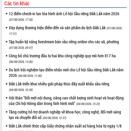
Các tin khác
12 điểm check-in lan tỏa hình ảnh Lễ hội Sầu riêng Đắk Lắk năm 2026
(07/08/2026, 17:30)
Xây dựng thương hiệu điểm đến và sản phẩm du lịch Đắk Lắk
(07/08/2026,
17:21)
Tập huấn kỹ năng livestream bán sầu riêng online cho các xã, phường
(07/08/2026, 09:07)
Công bố chủ trương đầu tư hai khu công nghiệp quy mô hơn 817 ha
(06/08/2026, 13:00)
Du lịch trải nghiệm tạo điểm nhấn mới cho Lễ hội Sầu riêng Đắk Lắk năm
2026
(06/08/2026, 11:00)
Đắk Lắk triển khai nhiều giải pháp thúc đẩy xuất khẩu sầu riêng
(04/08/2026, 16:30)
Hội thảo “Đổi mới nội dung, nâng cao chất lượng sinh hoạt và hoạt động
của Chi hội Nông dân trong tình hình mới”
(04/08/2026, 15:23)
Tăng cường hỗ trợ doanh nghiệp về khoa học, công nghệ, đổi mới sáng
tạo và chuyển đổi số
(04/08/2026, 12:37)
Đắk Lắk chính thức cấp Giấy chứng nhận xuất xứ hàng hóa từ ngày 1/8