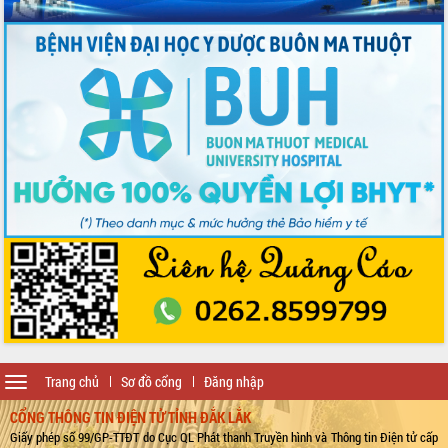
Toggle
Trang chủ
Sơ đồ cổng
Đăng nhập
navigation
CỔNG THÔNG TIN ĐIỆN TỬ TỈNH ĐẮK LẮK
Giấy phép số 99/GP-TTĐT do Cục QL Phát thanh Truyền hình và Thông tin Điện tử cấp