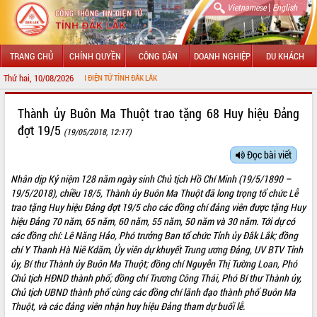
|
Vietnamese
English
TRANG CHỦ
CHÍNH QUYỀN
CÔNG DÂN
DOANH NGHIỆP
DU KHÁCH
Thứ hai, 10/08/2026
ÔNG TIN ĐIỆN TỬ TỈNH ĐẮK LẮK
GIỚI THIỆU
Thành ủy Buôn Ma Thuột trao tặng 68 Huy hiệu Đảng
đợt 19/5
(19/05/2018, 12:17)
LÃNH ĐẠO UBND TỈNH
Đọc bài viết
TIN TỨC SỰ KIỆN
Nhân dịp Kỷ niệm 128 năm ngày sinh Chủ tịch Hồ Chí Minh (19/5/1890 –
SỞ, BAN, NGÀNH
19/5/2018), chiều 18/5, Thành ủy Buôn Ma Thuột đã long trọng tổ chức Lễ
trao tặng Huy hiệu Đảng đợt 19/5 cho các đồng chí đảng viên được tặng Huy
UBND CÁC XÃ, PHƯỜNG
hiệu Đảng 70 năm, 65 năm, 60 năm, 55 năm, 50 năm và 30 năm. Tới dự có
các đồng chí: Lê Năng Hảo, Phó trưởng Ban tổ chức Tỉnh ủy Đắk Lắk; đồng
chí Y Thanh Hà Niê Kdăm, Ủy viên dự khuyết Trung ương Đảng, UV BTV Tỉnh
THÔNG TIN CHỈ ĐẠO ĐIỀU HÀNH
ủy, Bí thư Thành ủy Buôn Ma Thuột; đồng chí Nguyễn Thị Tường Loan, Phó
Chủ tịch HĐND thành phố; đồng chí Trương Công Thái, Phó Bí thư Thành ủy,
HỆ THỐNG VĂN BẢN
Chủ tịch UBND thành phố cùng các đồng chí lãnh đạo thành phố Buôn Ma
Thuột, và các đảng viên nhận huy hiệu Đảng tham dự buổi lễ.
VĂN BẢN HĐND TỈNH