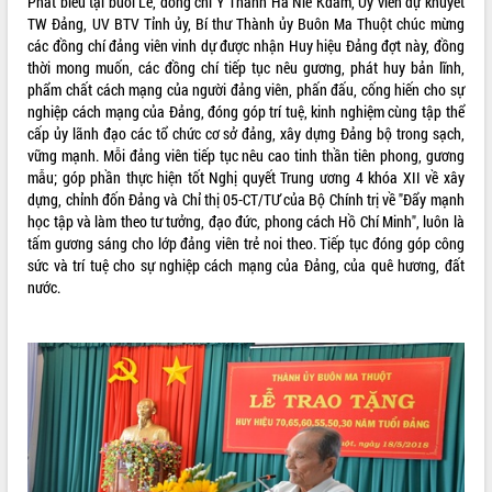
Phát biểu tại buổi Lễ, đồng chí Y Thanh Hà Niê Kdăm, Ủy viên dự khuyết
Tất cả:
66132861
TW Đảng, UV BTV Tỉnh ủy, Bí thư Thành ủy Buôn Ma Thuột chúc mừng
các đồng chí đảng viên vinh dự được nhận Huy hiệu Đảng đợt này, đồng
thời mong muốn, các đồng chí tiếp tục nêu gương, phát huy bản lĩnh,
phẩm chất cách mạng của người đảng viên, phấn đấu, cống hiến cho sự
nghiệp cách mạng của Đảng, đóng góp trí tuệ, kinh nghiệm cùng tập thể
cấp ủy lãnh đạo các tổ chức cơ sở đảng, xây dựng Đảng bộ trong sạch,
vững mạnh. Mỗi đảng viên tiếp tục nêu cao tinh thần tiên phong, gương
mẫu; góp phần thực hiện tốt Nghị quyết Trung ương 4 khóa XII về xây
dựng, chỉnh đốn Đảng và Chỉ thị 05-CT/TƯ của Bộ Chính trị về "Đẩy mạnh
học tập và làm theo tư tưởng, đạo đức, phong cách Hồ Chí Minh", luôn là
tấm gương sáng cho lớp đảng viên trẻ noi theo. Tiếp tục đóng góp công
sức và trí tuệ cho sự nghiệp cách mạng của Đảng, của quê hương, đất
nước.